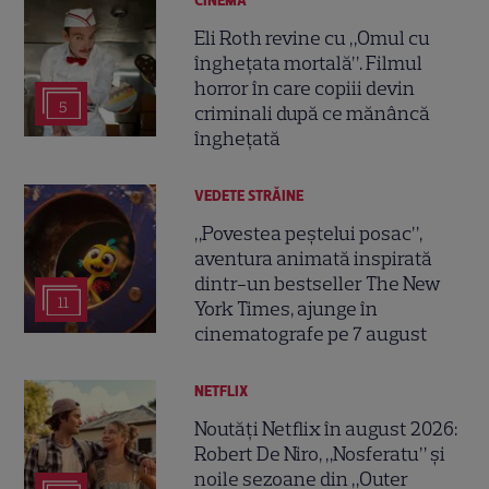
CINEMA
Eli Roth revine cu „Omul cu
înghețata mortală”. Filmul
horror în care copiii devin
5
criminali după ce mănâncă
înghețată
VEDETE STRĂINE
„Povestea peștelui posac”,
aventura animată inspirată
dintr-un bestseller The New
11
York Times, ajunge în
cinematografe pe 7 august
NETFLIX
Noutăți Netflix în august 2026:
Robert De Niro, „Nosferatu” și
noile sezoane din „Outer