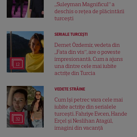
„Suleyman Magnificul” a
deschis o rețea de plăcintării
turcești
SERIALE TURCEŞTI
Demet Özdemir, vedeta din
„Fata din vis”, are o poveste
impresionantă. Cum a ajuns
12
una dintre cele mai iubite
actrițe din Turcia
VEDETE STRĂINE
Cum își petrec vara cele mai
iubite actrițe din serialele
turcești. Fahriye Evcen, Hande
32
Erçel și Neslihan Atagül,
imagini din vacanță