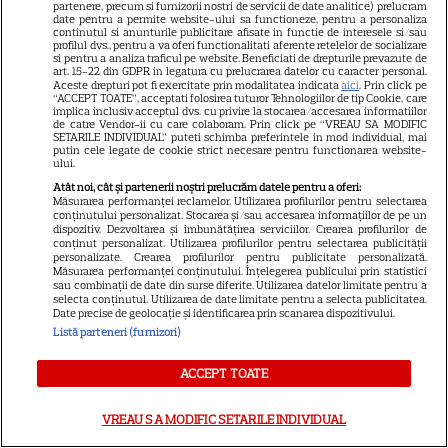
partenere, precum si furnizorii nostri de servicii de date analitice) prelucram
date pentru a permite website-ului sa functioneze, pentru a personaliza
Scarlett Johansson și Kristin
continutul si anunturile publicitare afisate in functie de interesele si/sau
profilul dvs., pentru a va oferi functionalitati aferente retelelor de socializare
Scott Thomas, din nou mamă
si pentru a analiza traficul pe website. Beneficiati de drepturile prevazute de
art. 15-22 din GDPR in legatura cu prelucrarea datelor cu caracter personal.
și fiică pe ecran în „My
Aceste drepturi pot fi exercitate prin modalitatea indicata
aici
. Prin click pe
13
Mother's Wedding”. Când
“ACCEPT TOATE”, acceptati folosirea tuturor Tehnologiilor de tip Cookie, care
implica inclusiv acceptul dvs. cu privire la stocarea/accesarea informatiilor
apare filmul pe SkyShowtime
de catre Vendor-ii cu care colaboram. Prin click pe “VREAU SA MODIFIC
SETARILE INDIVIDUAL” puteti schimba preferintele in mod individual, mai
putin cele legate de cookie strict necesare pentru functionarea website-
ului.
PRIME VIDEO
Atât noi, cât și partenerii noștri prelucrăm datele pentru a oferi:
Măsurarea performanței reclamelor. Utilizarea profilurilor pentru selectarea
Jamie Campbell Bower, starul
conținutului personalizat. Stocarea și/sau accesarea informațiilor de pe un
dispozitiv. Dezvoltarea și îmbunătățirea serviciilor. Crearea profilurilor de
din „Stranger Things”, intră în
conținut personalizat. Utilizarea profilurilor pentru selectarea publicității
universul „Stăpânul Inelelor”.
personalizate. Crearea profilurilor pentru publicitate personalizată.
Măsurarea performanței conținutului. Înțelegerea publicului prin statistici
9
Ce rol legendar va interpreta în
sau combinații de date din surse diferite. Utilizarea datelor limitate pentru a
selecta conținutul. Utilizarea de date limitate pentru a selecta publicitatea.
sezonul 3
Date precise de geolocație și identificarea prin scanarea dispozitivului.
Listă parteneri (furnizori)
ACCEPT TOATE
ŞTIRI
VREAU SA MODIFIC SETARILE INDIVIDUAL