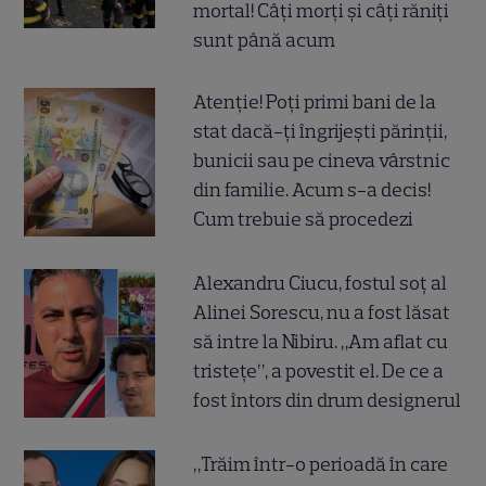
mortal! Câți morți și câți răniți
sunt până acum
Atenție! Poți primi bani de la
stat dacă-ți îngrijești părinții,
bunicii sau pe cineva vârstnic
din familie. Acum s-a decis!
Cum trebuie să procedezi
Alexandru Ciucu, fostul soț al
Alinei Sorescu, nu a fost lăsat
să intre la Nibiru. „Am aflat cu
tristețe”, a povestit el. De ce a
fost întors din drum designerul
„Trăim într-o perioadă în care