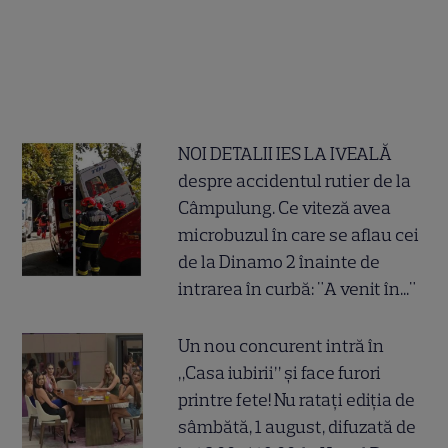
NOI DETALII IES LA IVEALĂ
despre accidentul rutier de la
Câmpulung. Ce viteză avea
microbuzul în care se aflau cei
de la Dinamo 2 înainte de
intrarea în curbă: "A venit în..."
Un nou concurent intră în
„Casa iubirii” și face furori
printre fete! Nu ratați ediția de
sâmbătă, 1 august, difuzată de