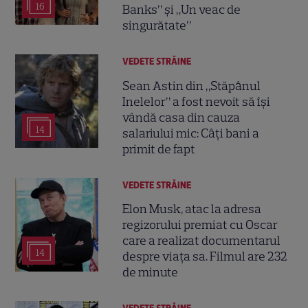
16
Banks” și „Un veac de
singurătate”
VEDETE STRĂINE
Sean Astin din „Stăpânul
Inelelor” a fost nevoit să își
vândă casa din cauza
14
salariului mic: Câți bani a
primit de fapt
VEDETE STRĂINE
Elon Musk, atac la adresa
regizorului premiat cu Oscar
care a realizat documentarul
14
despre viața sa. Filmul are 232
de minute