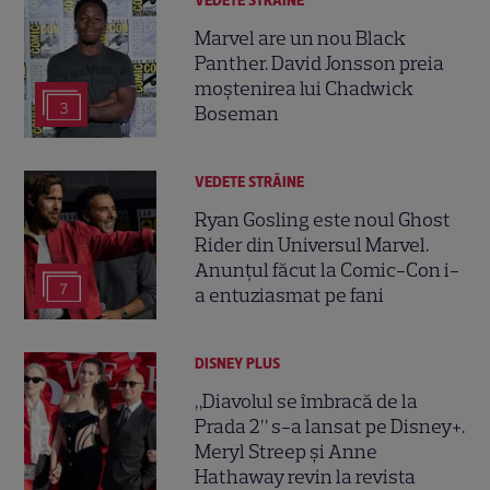
VEDETE STRĂINE
Marvel are un nou Black
Panther. David Jonsson preia
moștenirea lui Chadwick
3
Boseman
VEDETE STRĂINE
Ryan Gosling este noul Ghost
Rider din Universul Marvel.
Anunțul făcut la Comic-Con i-
7
a entuziasmat pe fani
DISNEY PLUS
„Diavolul se îmbracă de la
Prada 2” s-a lansat pe Disney+.
Meryl Streep și Anne
Hathaway revin la revista