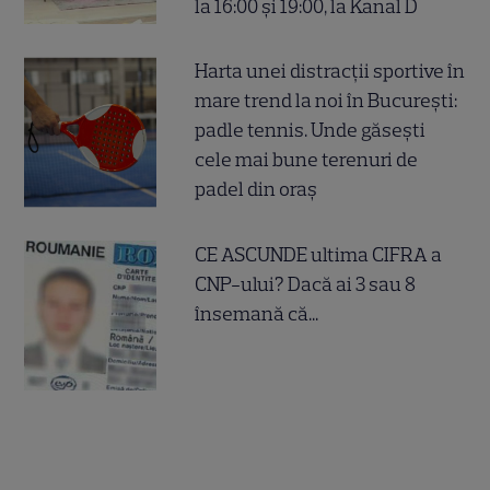
la 16:00 și 19:00, la Kanal D
Harta unei distracții sportive în
mare trend la noi în București:
padle tennis. Unde găsești
cele mai bune terenuri de
padel din oraș
CE ASCUNDE ultima CIFRA a
CNP-ului? Dacă ai 3 sau 8
însemană că...