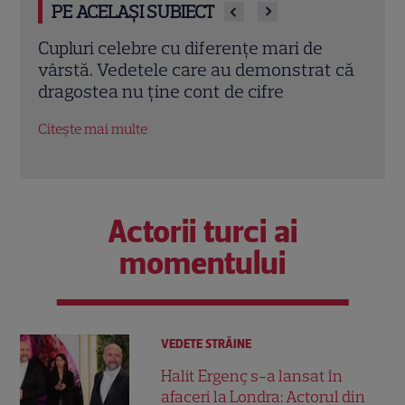
PE ACELAȘI SUBIECT
Cine este Monica Tand, soția lui Nicolai
Dan 
t că
Tand. A renunțat la cariera
cu A
internațională pentru el
totul
Citește mai multe
Citeș
Actorii turci ai
momentului
VEDETE STRĂINE
Halit Ergenç s-a lansat în
afaceri la Londra: Actorul din