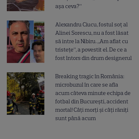
așa ceva?”
Alexandru Ciucu, fostul soț al
Alinei Sorescu, nu a fost lăsat
să intre la Nibiru. „Am aflat cu
tristețe”, a povestit el. De ce a
fost întors din drum designerul
Breaking tragic în România:
microbuzul în care se afla
acum câteva minute echipa de
fotbal din București, accident
mortal! Câți morți și câți răniți
sunt până acum