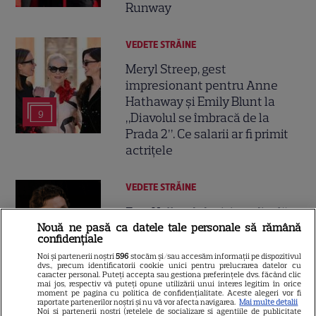
Runway
VEDETE STRĂINE
Meryl Streep, gest
impresionant pentru Anne
Hathaway și Emily Blunt la
9
„Diavolul se îmbracă de la
Prada 2”. Ce salarii ar fi primit
actrițele
VEDETE STRĂINE
Tom Holland, decizie radicală
pentru noul său film! Ce
Nouă ne pasă ca datele tale personale să rămână
confidențiale
promisiune a făcut actorul
Noi și partenerii noștri
596
stocăm și/sau accesăm informații pe dispozitivul
13
după momentele virale în care
dvs., precum identificatorii cookie unici pentru prelucrarea datelor cu
a făcut senzație prin dans
caracter personal. Puteți accepta sau gestiona preferințele dvs. făcând clic
mai jos, respectiv vă puteți opune utilizării unui interes legitim în orice
moment pe pagina cu politica de confidențialitate. Aceste alegeri vor fi
raportate partenerilor noștri și nu vă vor afecta navigarea.
Mai multe detalii
Noi si partenerii nostri (retelele de socializare si agentiile de publicitate
SKYSHOWTIME