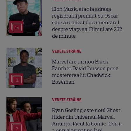
Elon Musk, atac la adresa
regizorului premiat cu Oscar
care a realizat documentarul
14
despre viața sa. Filmul are 232
de minute
VEDETE STRĂINE
Marvel are un nou Black
Panther. David Jonsson preia
moștenirea lui Chadwick
3
Boseman
VEDETE STRĂINE
Ryan Gosling este noul Ghost
Rider din Universul Marvel.
Anunțul făcut la Comic-Con i-
7
a entuziasmat pe fani