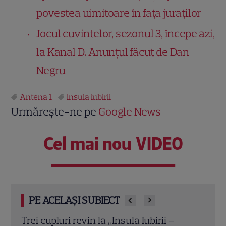
povestea uimitoare în fața juraților
Jocul cuvintelor, sezonul 3, începe azi,
la Kanal D. Anunțul făcut de Dan
Negru
Antena 1
Insula iubirii
Urmărește-ne pe
Google News
Cel mai nou VIDEO
PE ACELAȘI SUBIECT
Cheloo, declarație neașteptată înainte
Echip