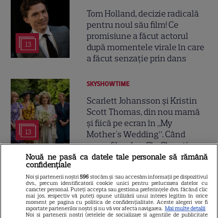
Tom Holland, decizie radicală
pentru noul său film! Ce
promisiune a făcut actorul
13
după momentele virale în care
a făcut senzație prin dans
SKYSHOWTIME
Scarlett Johansson și Kristin
Scott Thomas, din nou mamă
și fiică pe ecran în „My
13
Mother's Wedding”. Când
apare filmul pe SkyShowtime
Nouă ne pasă ca datele tale personale să rămână
confidențiale
PRIME VIDEO
Noi și partenerii noștri
596
stocăm și/sau accesăm informații pe dispozitivul
dvs., precum identificatorii cookie unici pentru prelucrarea datelor cu
Jamie Campbell Bower, starul
caracter personal. Puteți accepta sau gestiona preferințele dvs. făcând clic
mai jos, respectiv vă puteți opune utilizării unui interes legitim în orice
din „Stranger Things”, intră în
moment pe pagina cu politica de confidențialitate. Aceste alegeri vor fi
raportate partenerilor noștri și nu vă vor afecta navigarea.
Mai multe detalii
universul „Stăpânul Inelelor”.
Noi si partenerii nostri (retelele de socializare si agentiile de publicitate