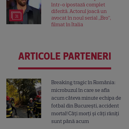
într-o ipostază complet
diferită. Actorul joacă un
31
avocat în noul serial „Bro”,
filmat în Italia
ARTICOLE PARTENERI
Breaking tragic în România:
microbuzul în care se afla
acum câteva minute echipa de
fotbal din București, accident
mortal! Câți morți și câți răniți
sunt până acum