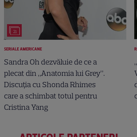
21
SERIALE AMERICANE
R
Sandra Oh dezvăluie de ce a
plecat din „Anatomia lui Grey”.
Discuția cu Shonda Rhimes
care a schimbat totul pentru
Cristina Yang