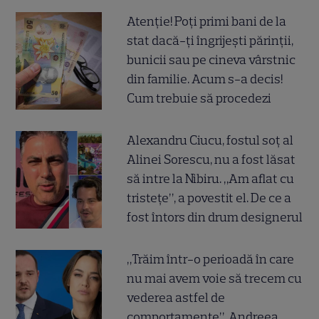
Atenție! Poți primi bani de la
stat dacă-ți îngrijești părinții,
bunicii sau pe cineva vârstnic
din familie. Acum s-a decis!
Cum trebuie să procedezi
Alexandru Ciucu, fostul soț al
Alinei Sorescu, nu a fost lăsat
să intre la Nibiru. „Am aflat cu
tristețe”, a povestit el. De ce a
fost întors din drum designerul
„Trăim într-o perioadă în care
nu mai avem voie să trecem cu
vederea astfel de
comportamente”. Andreea