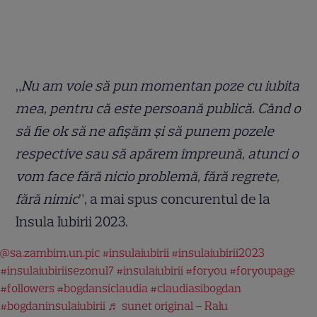
„
Nu am voie să pun momentan poze cu iubita
mea, pentru că este persoană publică. Când o
să fie ok să ne afișăm și să punem pozele
respective sau să apărem împreună, atunci o
vom face fără nicio problemă, fără regrete,
fără nimic
”, a mai spus concurentul de la
Insula Iubirii 2023.
@sa.zambim.un.pic
#insulaiubirii
#insulaiubirii2023
#insulaiubiriisezonul7
#insulaiubirii
#foryou
#foryoupage
#followers
#bogdansiclaudia
#claudiasibogdan
#bogdaninsulaiubirii
♬ sunet original – Ralu