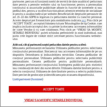
9
Ce rol legendar va interpreta în
partenere, precum si furnizorii nostri de servicii de date analitice) prelucram
date pentru a permite website-ului sa functioneze, pentru a personaliza
sezonul 3
continutul si anunturile publicitare afisate in functie de interesele si/sau
profilul dvs., pentru a va oferi functionalitati aferente retelelor de socializare
si pentru a analiza traficul pe website. Beneficiati de drepturile prevazute de
art. 15-22 din GDPR in legatura cu prelucrarea datelor cu caracter personal.
NETFLIX
Aceste drepturi pot fi exercitate prin modalitatea indicata
aici
. Prin click pe
“ACCEPT TOATE”, acceptati folosirea tuturor Tehnologiilor de tip Cookie, care
implica inclusiv acceptul dvs. cu privire la stocarea/accesarea informatiilor
„Palatul de Est”, noul fenomen
de catre Vendor-ii cu care colaboram. Prin click pe “VREAU SA MODIFIC
SETARILE INDIVIDUAL” puteti schimba preferintele in mod individual, mai
coreean de pe Netflix: Regele
putin cele legate de cookie strict necesare pentru functionarea website-
blestemat, fantomele și
ului.
5
exorcistul care sfidează
Atât noi, cât și partenerii noștri prelucrăm datele pentru a oferi:
Măsurarea performanței reclamelor. Utilizarea profilurilor pentru selectarea
moartea
conținutului personalizat. Stocarea și/sau accesarea informațiilor de pe un
dispozitiv. Dezvoltarea și îmbunătățirea serviciilor. Crearea profilurilor de
conținut personalizat. Utilizarea profilurilor pentru selectarea publicității
personalizate. Crearea profilurilor pentru publicitate personalizată.
PRIME VIDEO
Măsurarea performanței conținutului. Înțelegerea publicului prin statistici
sau combinații de date din surse diferite. Utilizarea datelor limitate pentru a
Când „Fălci” se întâlnește cu
selecta conținutul. Utilizarea de date limitate pentru a selecta publicitatea.
Date precise de geolocație și identificarea prin scanarea dispozitivului.
„Coborâre întunecată”:
Listă parteneri (furnizori)
Producția claustrofobă de pe
Prime Video ce nu trebuie
ACCEPT TOATE
ratată
VREAU SA MODIFIC SETARILE INDIVIDUAL