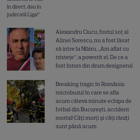
Alexandru Ciucu, fostul soț al
Alinei Sorescu, nu a fost lăsat
să intre la Nibiru. „Am aflat cu
tristețe”, a povestit el. De ce a
fost întors din drum designerul
Breaking tragic în România:
microbuzul în care se afla
acum câteva minute echipa de
fotbal din București, accident
mortal! Câți morți și câți răniți
sunt până acum