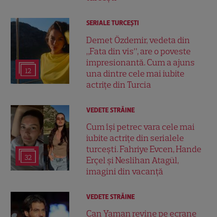
SERIALE TURCEŞTI
Demet Özdemir, vedeta din
„Fata din vis”, are o poveste
impresionantă. Cum a ajuns
12
una dintre cele mai iubite
actrițe din Turcia
VEDETE STRĂINE
Cum își petrec vara cele mai
iubite actrițe din serialele
turcești. Fahriye Evcen, Hande
32
Erçel și Neslihan Atagül,
imagini din vacanță
VEDETE STRĂINE
Can Yaman revine pe ecrane