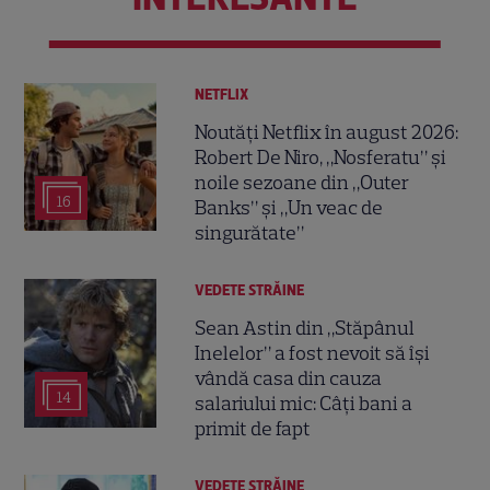
NETFLIX
Noutăți Netflix în august 2026:
Robert De Niro, „Nosferatu” și
noile sezoane din „Outer
16
Banks” și „Un veac de
singurătate”
VEDETE STRĂINE
Sean Astin din „Stăpânul
Inelelor” a fost nevoit să își
vândă casa din cauza
14
salariului mic: Câți bani a
primit de fapt
VEDETE STRĂINE