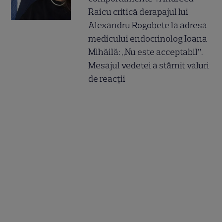
Raicu critică derapajul lui
Alexandru Rogobete la adresa
medicului endocrinolog Ioana
Mihăilă: „Nu este acceptabil”.
Mesajul vedetei a stârnit valuri
de reacții