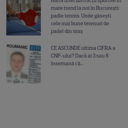
Harta unei distracții sportive în
mare trend la noi în București:
padle tennis. Unde găsești
cele mai bune terenuri de
padel din oraș
CE ASCUNDE ultima CIFRA a
CNP-ului? Dacă ai 3 sau 8
însemană că...