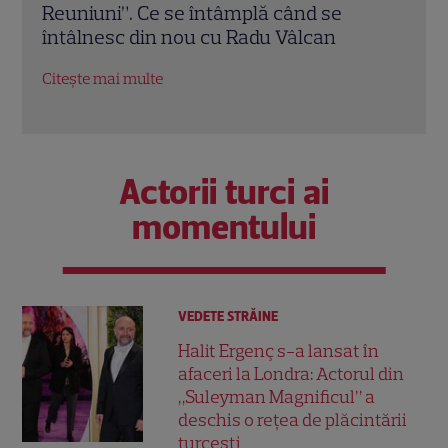
de Asia Express: „Cred că e singura
Ce p
chestie la care m-am gândit”
conc
Citește mai multe
Citeș
Actorii turci ai
momentului
VEDETE STRĂINE
Halit Ergenç s-a lansat în
afaceri la Londra: Actorul din
„Suleyman Magnificul” a
deschis o rețea de plăcintării
turcești