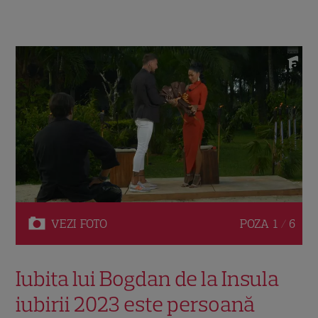
VEZI
FOTO
POZA
1 / 6
Iubita lui Bogdan de la Insula
iubirii 2023 este persoană