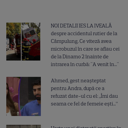
NOI DETALII IES LA IVEALĂ
despre accidentul rutier de la
Câmpulung. Ce viteză avea
microbuzul în care se aflau cei
de la Dinamo 2 înainte de
intrarea în curbă: "A venit în..."
Ahmed, gest neașteptat
pentru Andra, după ce a
refuzat date-ul cu el: „Îmi dau
seama ce fel de femeie ești...”