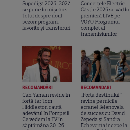
Superliga 2026-2027
Concertele Electric
se pune în mișcare.
Castle 2026 se văd în
Totul despre noul
premieră LIVE pe
sezon: program,
VOYO. Programul
favorite și transferuri
complet al
transmisiunilor
RECOMANDĂRI
RECOMANDĂRI
Can Yaman revine în
„Forța destinului”
forță, iar Tom
revine pe micile
Hiddleston caută
ecrane! Telenovela
adevărul în Pompeii!
de succes cu David
Ce vedem la TV în
Zepeda și Sandra
săptămâna 20-26
Echeverría începe la