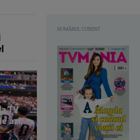
NUMĂRUL CURENT
i
l
la TV
de azi,