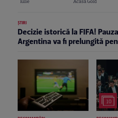
iulie
Acasă Gold
ȘTIRI
Decizie istorică la FIFA! Pauz
Argentina va fi prelungită pe
10