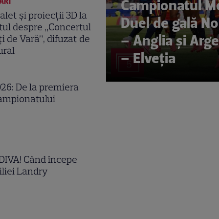
Campionatul Mo
ĂRI
let și proiecții 3D la
Duel de gală No
tul despre „Concertul
– Anglia și Arg
i de Vară”, difuzat de
ural
– Elveția
5
26: De la premiera
Campionatului
 DIVA! Când începe
iliei Landry