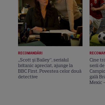
RECOMANDĂRI
RECOMA
„Scott și Bailey”, serialul
Cine tr
britanic apreciat, ajunge la
serii de 
BBC First. Povestea celor două
Campio
detective
gală Br
Mexic –