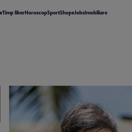
te
Timp liber
Horoscop
Sport
Shop
eJobs
Imobiliare