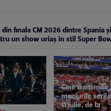
a din finala CM 2026 dintre Spania ș
ntru un show uriaș în stil Super Bow
RECOMANDĂRI
Cine transmite 
meciurile serii 
11 iulie, de la