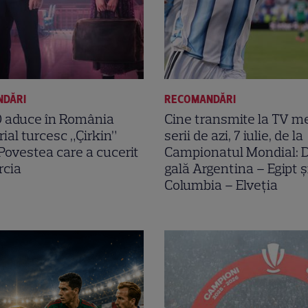
NDĂRI
RECOMANDĂRI
D aduce în România
Cine transmite la TV me
rial turcesc „Çirkin”
serii de azi, 7 iulie, de la
 Povestea care a cucerit
Campionatul Mondial: D
rcia
gală Argentina – Egipt ș
Columbia – Elveția