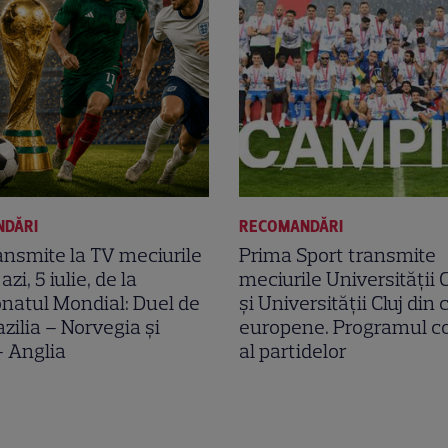
NDĂRI
RECOMANDĂRI
ansmite la TV meciurile
Prima Sport transmite
azi, 5 iulie, de la
meciurile Universității 
natul Mondial: Duel de
și Universității Cluj din
azilia – Norvegia și
europene. Programul c
 Anglia
al partidelor