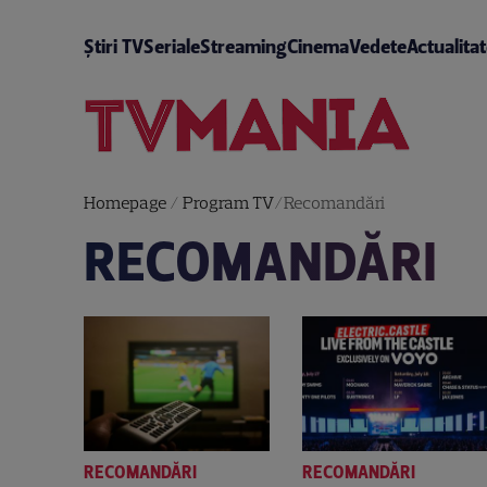
Știri TV
Seriale
Streaming
Cinema
Vedete
Actualita
Homepage
/
Program TV
/
Recomandări
RECOMANDĂRI
RECOMANDĂRI
RECOMANDĂRI