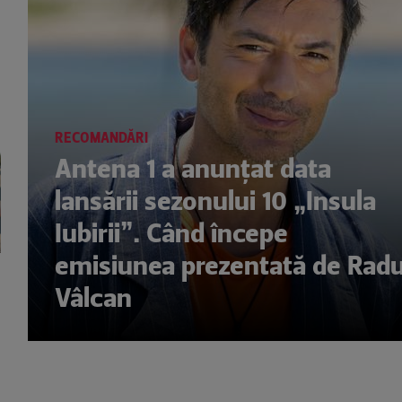
RECOMANDĂRI
Antena 1 a anunțat data
lansării sezonului 10 „Insula
Iubirii”. Când începe
emisiunea prezentată de Rad
Vâlcan