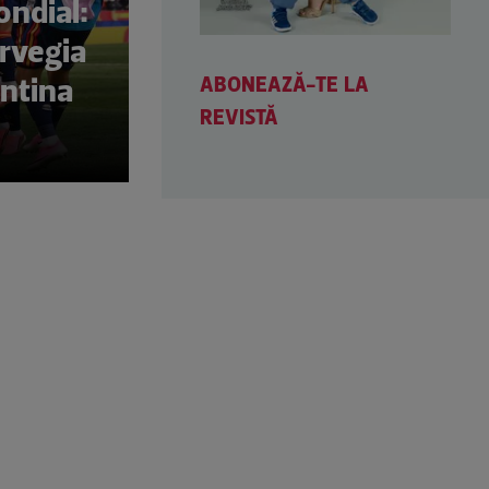
ndial:
rvegia
ABONEAZĂ-TE LA
entina
REVISTĂ