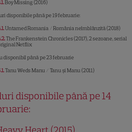
.1
Boy Missing (2016)
luri disponibile până pe 19 februarie:
.1
Untamed Romania / România neîmblânzită (2018)
.2
The Frankenstein Chronicles (2017), 2 sezoane, serial
riginal Netflix
lu disponibil până pe 23 februarie
.1
Tanu Weds Manu / Tanu și Manu (2011)
tluri disponibile până pe 14
bruarie:
Heavy Heart (2015)