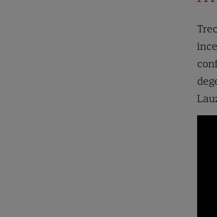
Trec
înce
conf
dege
Lau