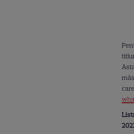
Pent
titl
Asta
măsu
care
wha
List
202