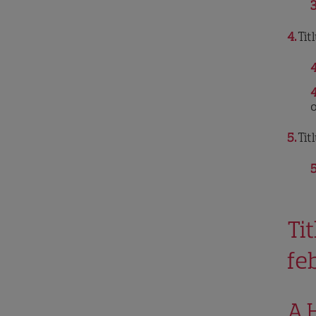
3
4
Tit
4
4
o
5
Tit
5
Ti
fe
A 