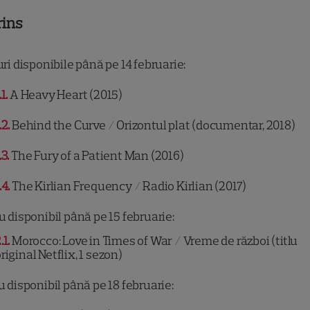
rins
uri disponibile până pe 14 februarie:
.1
A Heavy Heart (2015)
.2
Behind the Curve / Orizontul plat (documentar, 2018)
.3
The Fury of a Patient Man (2016)
.4
The Kirlian Frequency / Radio Kirlian (2017)
lu disponibil până pe 15 februarie:
.1
Morocco: Love in Times of War / Vreme de război (titlu
riginal Netflix, 1 sezon)
lu disponibil până pe 18 februarie: