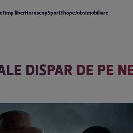
te
Timp liber
Horoscop
Sport
Shop
eJobs
Imobiliare
IALE DISPAR DE PE NE