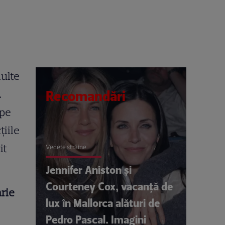
multe
.
Recomandări
 pe
țiile
it
Vedete străine
Jennifer Aniston și
Courteney Cox, vacanță de
arie
lux în Mallorca alături de
Pedro Pascal. Imagini