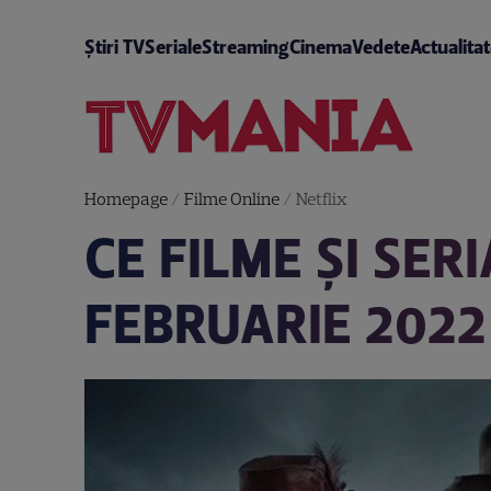
Știri TV
Seriale
Streaming
Cinema
Vedete
Actualita
Homepage
/
Filme Online
/
Netflix
CE FILME ȘI SER
FEBRUARIE 2022