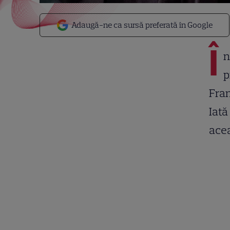
Adaugă-ne ca sursă preferată în Google
Î
n
p
Fran
Iată
acea