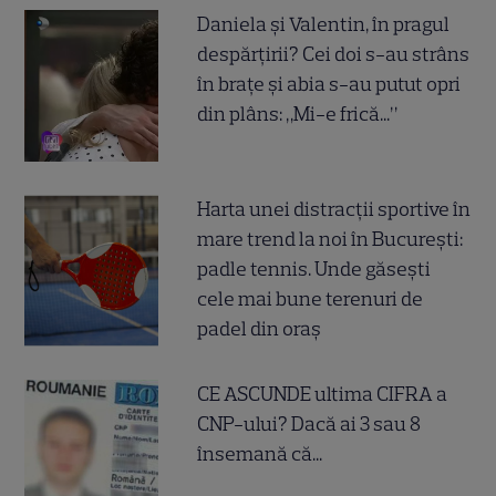
Daniela și Valentin, în pragul
despărțirii? Cei doi s-au strâns
în brațe și abia s-au putut opri
din plâns: „Mi-e frică...”
Harta unei distracții sportive în
mare trend la noi în București:
padle tennis. Unde găsești
cele mai bune terenuri de
padel din oraș
CE ASCUNDE ultima CIFRA a
CNP-ului? Dacă ai 3 sau 8
însemană că...