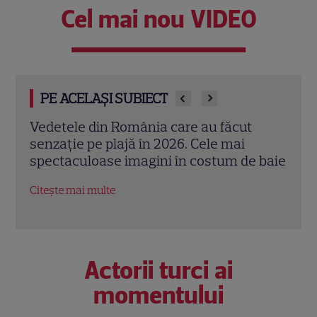
Cel mai nou VIDEO
PE ACELAȘI SUBIECT
Mihaela Rădulescu împlinește 57 de ani.
Adel
Povestea uneia dintre cele mai iubite
„Făr
 baie
vedete TV și marea iubire alături de Felix
seri
Baumgartner
Citeș
Citește mai multe
Actorii turci ai
momentului