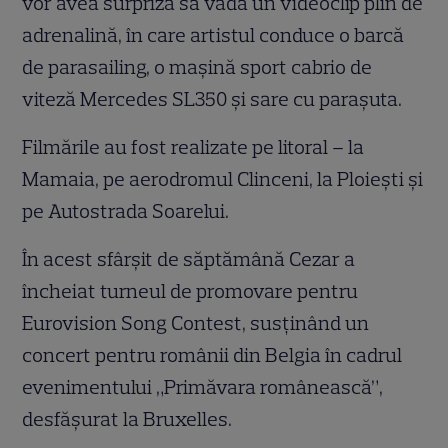
vor avea surpriza să vadă un videoclip plin de
adrenalină, în care artistul conduce o barcă
de parasailing, o maşină sport cabrio de
viteză Mercedes SL350 şi sare cu paraşuta.
Filmările au fost realizate pe litoral – la
Mamaia, pe aerodromul Clinceni, la Ploieşti şi
pe Autostrada Soarelui.
În acest sfârşit de săptămână Cezar a
încheiat turneul de promovare pentru
Eurovision Song Contest, susţinând un
concert pentru românii din Belgia în cadrul
evenimentului „Primăvara românească”,
desfăşurat la Bruxelles.