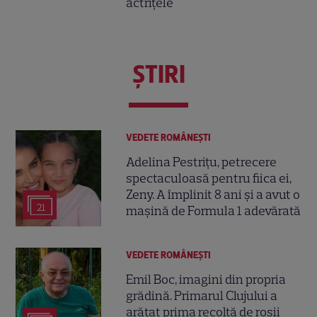
actrițele
ŞTIRI
VEDETE ROMÂNEŞTI
Adelina Pestrițu, petrecere
spectaculoasă pentru fiica ei,
Zeny. A împlinit 8 ani și a avut o
21
mașină de Formula 1 adevărată
VEDETE ROMÂNEŞTI
Emil Boc, imagini din propria
grădină. Primarul Clujului a
arătat prima recoltă de roșii