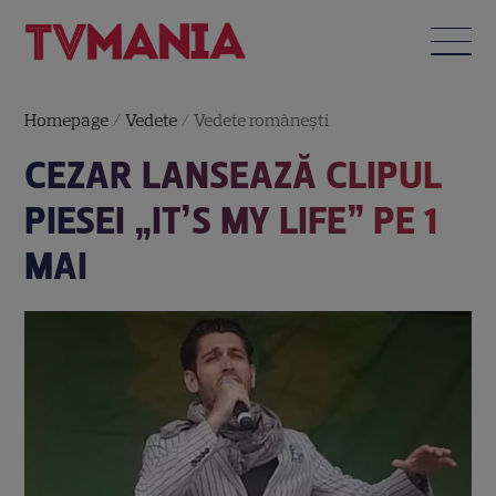
Homepage
/
Vedete
/
Vedete româneşti
CEZAR LANSEAZĂ CLIPUL
PIESEI „IT’S MY LIFE” PE 1
MAI