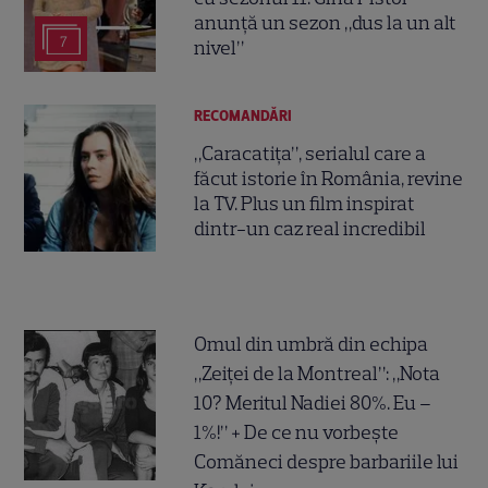
anunță un sezon „dus la un alt
7
nivel”
RECOMANDĂRI
„Caracatița”, serialul care a
făcut istorie în România, revine
la TV. Plus un film inspirat
dintr-un caz real incredibil
Omul din umbră din echipa
„Zeiței de la Montreal”: „Nota
10? Meritul Nadiei 80%. Eu –
1%!” + De ce nu vorbește
Comăneci despre barbariile lui