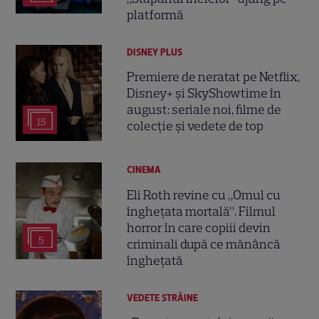
platformă
DISNEY PLUS
Premiere de neratat pe Netflix,
Disney+ și SkyShowtime în
august: seriale noi, filme de
15
colecție și vedete de top
CINEMA
Eli Roth revine cu „Omul cu
înghețata mortală”. Filmul
horror în care copiii devin
5
criminali după ce mănâncă
înghețată
VEDETE STRĂINE