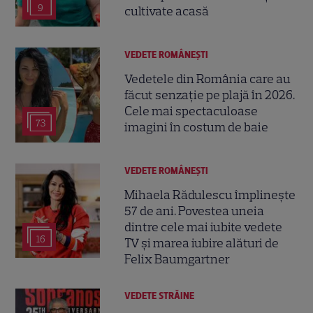
9
cultivate acasă
VEDETE ROMÂNEŞTI
Vedetele din România care au
făcut senzație pe plajă în 2026.
Cele mai spectaculoase
73
imagini în costum de baie
VEDETE ROMÂNEŞTI
Mihaela Rădulescu împlinește
57 de ani. Povestea uneia
dintre cele mai iubite vedete
16
TV și marea iubire alături de
Felix Baumgartner
VEDETE STRĂINE