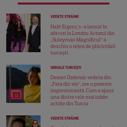
VEDETE STRĂINE
Halit Ergenç s-a lansat în
afaceri la Londra: Actorul din
„Suleyman Magnificul” a
deschis o rețea de plăcintării
turcești
SERIALE TURCEŞTI
Demet Özdemir, vedeta din
„Fata din vis”, are o poveste
impresionantă. Cum a ajuns
12
una dintre cele mai iubite
actrițe din Turcia
VEDETE STRĂINE