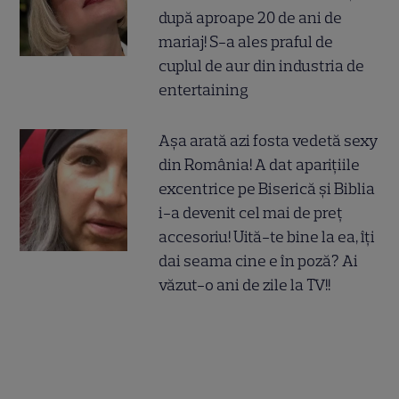
după aproape 20 de ani de
mariaj! S-a ales praful de
cuplul de aur din industria de
entertaining
Așa arată azi fosta vedetă sexy
din România! A dat aparițiile
excentrice pe Biserică și Biblia
i-a devenit cel mai de preț
accesoriu! Uită-te bine la ea, îți
dai seama cine e în poză? Ai
văzut-o ani de zile la TV!!