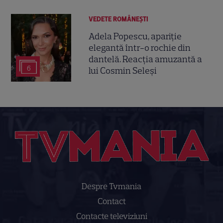
VEDETE ROMÂNEŞTI
Adela Popescu, apariție
elegantă într-o rochie din
dantelă. Reacția amuzantă a
6
lui Cosmin Seleși
Despre Tvmania
Contact
Contacte televiziuni