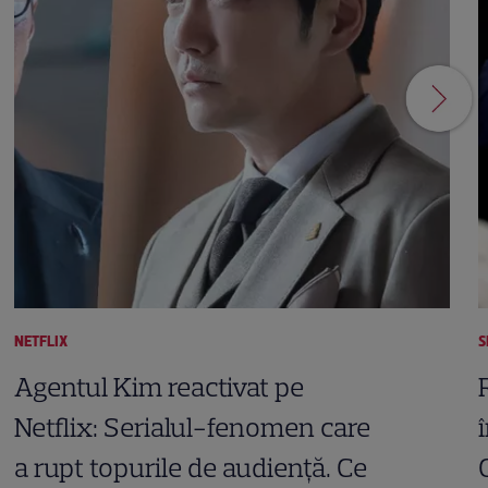
NETFLIX
S
Agentul Kim reactivat pe
Netflix: Serialul-fenomen care
a rupt topurile de audiență. Ce