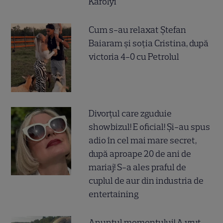
Karolyi
Cum s-au relaxat Ștefan
Baiaram și soția Cristina, după
victoria 4-0 cu Petrolul
Divorțul care zguduie
showbizul! E oficial! Și-au spus
adio în cel mai mare secret,
după aproape 20 de ani de
mariaj! S-a ales praful de
cuplul de aur din industria de
entertaining
Anunțul momentului! A vrut