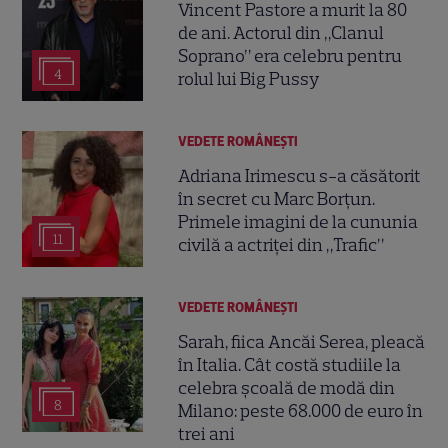
Vincent Pastore a murit la 80
de ani. Actorul din „Clanul
Soprano” era celebru pentru
4
rolul lui Big Pussy
VEDETE ROMÂNEŞTI
Adriana Irimescu s-a căsătorit
în secret cu Marc Borțun.
Primele imagini de la cununia
11
civilă a actriței din „Trafic”
VEDETE ROMÂNEŞTI
Sarah, fiica Ancăi Serea, pleacă
în Italia. Cât costă studiile la
celebra școală de modă din
8
Milano: peste 68.000 de euro în
trei ani