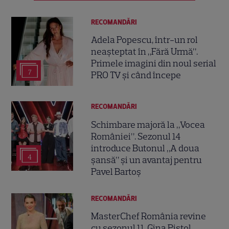
RECOMANDĂRI
Adela Popescu, într-un rol
neașteptat în „Fără Urmă”.
Primele imagini din noul serial
7
PRO TV și când începe
RECOMANDĂRI
Schimbare majoră la „Vocea
României”. Sezonul 14
introduce Butonul „A doua
4
șansă” și un avantaj pentru
Pavel Bartoș
RECOMANDĂRI
MasterChef România revine
cu sezonul 11. Gina Pistol