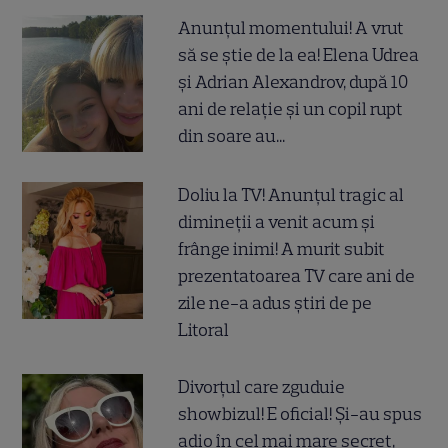
Anunțul momentului! A vrut
să se știe de la ea! Elena Udrea
și Adrian Alexandrov, după 10
ani de relație și un copil rupt
din soare au...
Doliu la TV! Anunțul tragic al
dimineții a venit acum și
frânge inimi! A murit subit
prezentatoarea TV care ani de
zile ne-a adus știri de pe
Litoral
Divorțul care zguduie
showbizul! E oficial! Și-au spus
adio în cel mai mare secret,