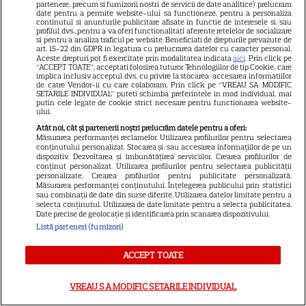
partenere, precum si furnizorii nostri de servicii de date analitice) prelucram
date pentru a permite website-ului sa functioneze, pentru a personaliza
GSP
continutul si anunturile publicitare afisate in functie de interesele si/sau
profilul dvs., pentru a va oferi functionalitati aferente retelelor de socializare
Știri mondene
si pentru a analiza traficul pe website. Beneficiati de drepturile prevazute de
art. 15-22 din GDPR in legatura cu prelucrarea datelor cu caracter personal.
Aceste drepturi pot fi exercitate prin modalitatea indicata
aici
. Prin click pe
Avantaje
“ACCEPT TOATE”, acceptati folosirea tuturor Tehnologiilor de tip Cookie, care
implica inclusiv acceptul dvs. cu privire la stocarea/accesarea informatiilor
Elle
de catre Vendor-ii cu care colaboram. Prin click pe “VREAU SA MODIFIC
SETARILE INDIVIDUAL” puteti schimba preferintele in mod individual, mai
Unica
putin cele legate de cookie strict necesare pentru functionarea website-
ului.
Retete practice
Atât noi, cât și partenerii noștri prelucrăm datele pentru a oferi:
Măsurarea performanței reclamelor. Utilizarea profilurilor pentru selectarea
conținutului personalizat. Stocarea și/sau accesarea informațiilor de pe un
dispozitiv. Dezvoltarea și îmbunătățirea serviciilor. Crearea profilurilor de
URMĂREȘTE-NE PE
conținut personalizat. Utilizarea profilurilor pentru selectarea publicității
personalizate. Crearea profilurilor pentru publicitate personalizată.
Măsurarea performanței conținutului. Înțelegerea publicului prin statistici
sau combinații de date din surse diferite. Utilizarea datelor limitate pentru a
selecta conținutul. Utilizarea de date limitate pentru a selecta publicitatea.
Date precise de geolocație și identificarea prin scanarea dispozitivului.
Listă parteneri (furnizori)
Copyright
2026
Ringier Romania – Toate Drepturile rezervate
ACCEPT TOATE
VREAU SA MODIFIC SETARILE INDIVIDUAL
Pariază responsabil! Decizia ONJN nr. 821/25.09.2025.