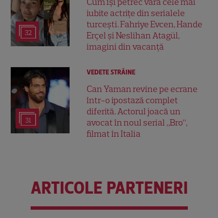
Cum își petrec vara cele mai
iubite actrițe din serialele
turcești. Fahriye Evcen, Hande
32
Erçel și Neslihan Atagül,
imagini din vacanță
VEDETE STRĂINE
Can Yaman revine pe ecrane
într-o ipostază complet
diferită. Actorul joacă un
31
avocat în noul serial „Bro”,
filmat în Italia
ARTICOLE PARTENERI