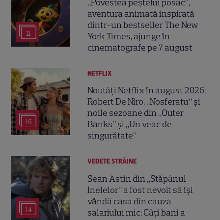
„Povestea peștelui posac”,
aventura animată inspirată
dintr-un bestseller The New
11
York Times, ajunge în
cinematografe pe 7 august
NETFLIX
Noutăți Netflix în august 2026:
Robert De Niro, „Nosferatu” și
noile sezoane din „Outer
16
Banks” și „Un veac de
singurătate”
VEDETE STRĂINE
Sean Astin din „Stăpânul
Inelelor” a fost nevoit să își
vândă casa din cauza
14
salariului mic: Câți bani a