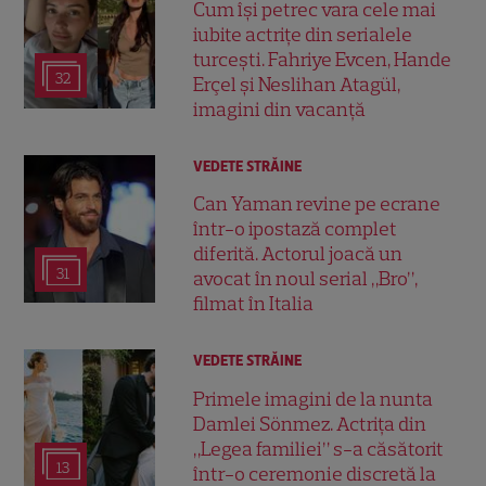
Cum își petrec vara cele mai
iubite actrițe din serialele
turcești. Fahriye Evcen, Hande
32
Erçel și Neslihan Atagül,
imagini din vacanță
VEDETE STRĂINE
Can Yaman revine pe ecrane
într-o ipostază complet
diferită. Actorul joacă un
31
avocat în noul serial „Bro”,
filmat în Italia
VEDETE STRĂINE
Primele imagini de la nunta
Damlei Sönmez. Actrița din
„Legea familiei” s-a căsătorit
13
într-o ceremonie discretă la