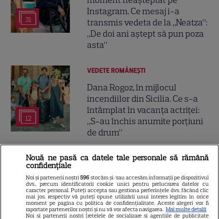
Instagram. Ce mesaj i-a
31
transmis vedeta de la „Neatza”:
„De doi ani aștept să pun poza
asta”
VEDETE ROMÂNEŞTI
Dana Rogoz, în mijlocul
incendiilor din Sicilia. Ce s-a
întâmplat în vacanța actriței:
12
„S-au închis anumite porțiuni
de drum”
Nouă ne pasă ca datele tale personale să rămână
VEDETE ROMÂNEŞTI
Exclusiv
confidențiale
Iuliana Pepene, despre viața la
Noi și partenerii noștri
596
stocăm și/sau accesăm informații pe dispozitivul
dvs., precum identificatorii cookie unici pentru prelucrarea datelor cu
ora 3 dimineața: „Nu este
caracter personal. Puteți accepta sau gestiona preferințele dvs. făcând clic
întotdeauna ușor”. Ce sacrificii
mai jos, respectiv vă puteți opune utilizării unui interes legitim în orice
moment pe pagina cu politica de confidențialitate. Aceste alegeri vor fi
12
face prezentatoarea
raportate partenerilor noștri și nu vă vor afecta navigarea.
Mai multe detalii
Noi si partenerii nostri (retelele de socializare si agentiile de publicitate