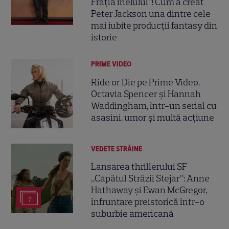
Frăția Inelului”! Cum a creat
Peter Jackson una dintre cele
mai iubite producții fantasy din
istorie
PRIME VIDEO
Ride or Die pe Prime Video.
Octavia Spencer și Hannah
Waddingham, într-un serial cu
asasini, umor și multă acțiune
VEDETE STRĂINE
Lansarea thrillerului SF
„Capătul Străzii Stejar”: Anne
Hathaway și Ewan McGregor,
7
înfruntare preistorică într-o
suburbie americană