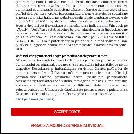
Observator 6 | EXCLUSIV
partenere, precum si furnizorii nostri de servicii de date analitice) prelucram
date pentru a permite website-ului sa functioneze, pentru a personaliza
continutul si anunturile publicitare afisate in functie de interesele si/sau
profilul dvs., pentru a va oferi functionalitati aferente retelelor de socializare
VEDETE STRĂINE
si pentru a analiza traficul pe website. Beneficiati de drepturile prevazute de
art. 15-22 din GDPR in legatura cu prelucrarea datelor cu caracter personal.
Aceste drepturi pot fi exercitate prin modalitatea indicata
aici
. Prin click pe
Moment neașteptat la
“ACCEPT TOATE”, acceptati folosirea tuturor Tehnologiilor de tip Cookie, care
MasterChef Australia: Prințul
implica inclusiv acceptul dvs. cu privire la stocarea/accesarea informatiilor
de catre Vendor-ii cu care colaboram. Prin click pe “VREAU SA MODIFIC
Harry a sunat-o pe Meghan
SETARILE INDIVIDUAL” puteti schimba preferintele in mod individual, mai
putin cele legate de cookie strict necesare pentru functionarea website-
4
Markle în direct, iar reacția ei a
ului.
devenit virală
Atât noi, cât și partenerii noștri prelucrăm datele pentru a oferi:
Măsurarea performanței reclamelor. Utilizarea profilurilor pentru selectarea
conținutului personalizat. Stocarea și/sau accesarea informațiilor de pe un
dispozitiv. Dezvoltarea și îmbunătățirea serviciilor. Crearea profilurilor de
VEDETE STRĂINE
conținut personalizat. Utilizarea profilurilor pentru selectarea publicității
personalizate. Crearea profilurilor pentru publicitate personalizată.
Prințul Harry ar putea fi cazat
Măsurarea performanței conținutului. Înțelegerea publicului prin statistici
sau combinații de date din surse diferite. Utilizarea datelor limitate pentru a
la Palatul Buckingham la
selecta conținutul. Utilizarea de date limitate pentru a selecta publicitatea.
următoarea vizită. Regele
Date precise de geolocație și identificarea prin scanarea dispozitivului.
Listă parteneri (furnizori)
Charles i-ar fi făcut o nouă
ofertă
ACCEPT TOATE
VEDETE ROMÂNEŞTI
VREAU SA MODIFIC SETARILE INDIVIDUAL