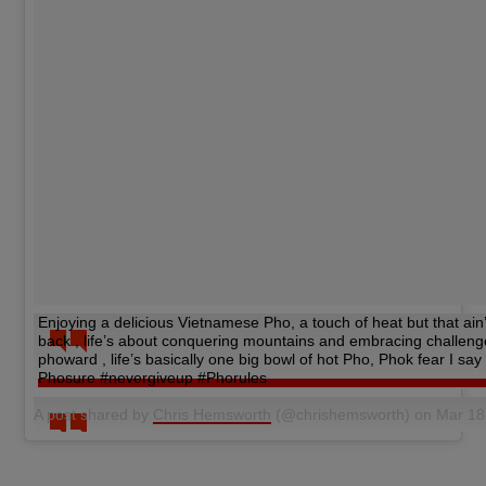
Enjoying a delicious Vietnamese Pho, a touch of heat but that ai
back , life’s about conquering mountains and embracing challen
phoward , life’s basically one big bowl of hot Pho, Phok fear I say 
Phosure #nevergiveup #Phorules
A post shared by
Chris Hemsworth
(@chrishemsworth) on
Mar 18