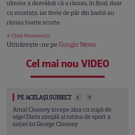
ulterior a dezvăluit că a rămas, în final, doar
cu mustața, iar firele de păr din barbă au
rămas foarte scurte.
Chris Hemsworth
Urmărește-ne pe
Google News
Cel mai nou VIDEO
PE ACELAȘI SUBIECT
e
Tom Holland, decizie radicală pentru
Scar
a
noul său film! Ce promisiune a făcut
Thom
actorul după momentele virale în care a
în „
făcut senzație prin dans
film