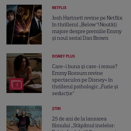
NETFLIX
Josh Hartnett revine pe Netflix
în thrillerul „Below”! Noutăți
majore despre premiile Emmy
și noul serial Dan Brown
DISNEY PLUS
Care-i buna și care-i reaua?
Emmy Rossum revine
spectaculos pe Disney+ în
3
thrillerul psihologic „Furie și
seducție”
ȘTIRI
25 de ani de la lansarea
filmului „Stăpânul inelelor: