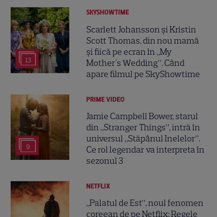
SKYSHOWTIME
Scarlett Johansson și Kristin
Scott Thomas, din nou mamă
și fiică pe ecran în „My
13
Mother's Wedding”. Când
apare filmul pe SkyShowtime
PRIME VIDEO
Jamie Campbell Bower, starul
din „Stranger Things”, intră în
universul „Stăpânul Inelelor”.
9
Ce rol legendar va interpreta în
sezonul 3
NETFLIX
„Palatul de Est”, noul fenomen
coreean de pe Netflix: Regele