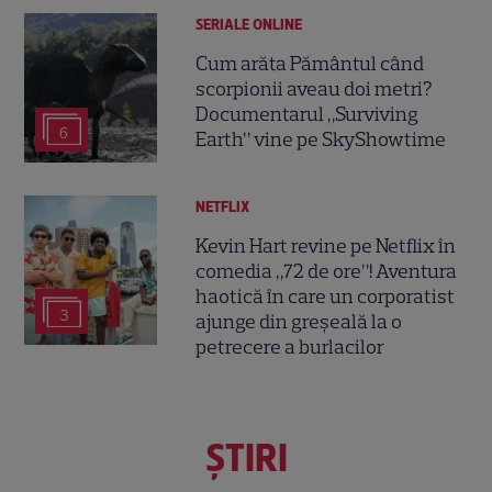
SERIALE ONLINE
Cum arăta Pământul când
scorpionii aveau doi metri?
Documentarul „Surviving
6
Earth” vine pe SkyShowtime
NETFLIX
Kevin Hart revine pe Netflix în
comedia „72 de ore”! Aventura
haotică în care un corporatist
3
ajunge din greșeală la o
petrecere a burlacilor
ŞTIRI