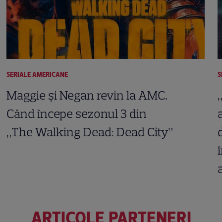
SERIALE AMERICANE
S
Maggie și Negan revin la AMC.
Când începe sezonul 3 din
„The Walking Dead: Dead City”
ARTICOLE PARTENERI