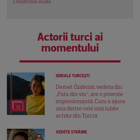
Citește mai multe
Citeș
Actorii turci ai
momentului
SERIALE TURCEŞTI
Demet Özdemir, vedeta din
„Fata din vis”, are o poveste
impresionantă. Cum a ajuns
12
una dintre cele mai iubite
actrițe din Turcia
VEDETE STRĂINE