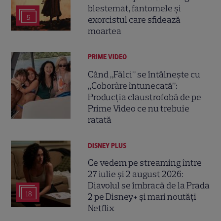
blestemat, fantomele și
5
exorcistul care sfidează
moartea
PRIME VIDEO
Când „Fălci” se întâlnește cu
„Coborâre întunecată”:
Producția claustrofobă de pe
Prime Video ce nu trebuie
ratată
DISNEY PLUS
Ce vedem pe streaming între
27 iulie și 2 august 2026:
Diavolul se îmbracă de la Prada
18
2 pe Disney+ și mari noutăți
Netflix