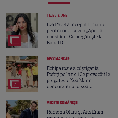
TELEVIZIUNE
Eva Pavel a început filmările
pentru noul sezon „Apel la
consilier”. Ce pregătește la
3
Kanal D
RECOMANDĂRI
Echipa roșie a câștigat la
Poftiți pe la noi! Ce provocări le
pregătește Nea Mărin
3
concurenților diseară
VEDETE ROMÂNEŞTI
Ramona Olaru și Aris Eram,
moment neașteptat pe