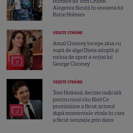
numele lui Tom Cruise.
Alegerea făcută în onoarea lui
Katie Holmes
VEDETE STRĂINE
Amal Clooney începe ziua cu
supă de alge! Dieta simplă și
rutina de sport a soției lui
17
George Clooney
VEDETE STRĂINE
Tom Holland, decizie radicală
pentru noul său film! Ce
promisiune a făcut actorul
13
după momentele virale în care
a făcut senzație prin dans