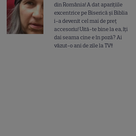
din România! A dat aparițiile
excentrice pe Biserică și Biblia
i-a devenit cel mai de preț
accesoriu! Uită-te bine la ea, îți
dai seama cine e în poză? Ai
văzut-o ani de zile la TV!!