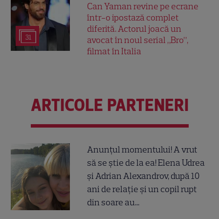
Can Yaman revine pe ecrane
într-o ipostază complet
diferită. Actorul joacă un
31
avocat în noul serial „Bro”,
filmat în Italia
ARTICOLE PARTENERI
Anunțul momentului! A vrut
să se știe de la ea! Elena Udrea
și Adrian Alexandrov, după 10
ani de relație și un copil rupt
din soare au...