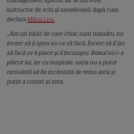
management sportiv, iar acum este
instructor de schi și snowboard, după cum
declara
Mihai Leu.
„Am un băiat de care chiar sunt mândru, nu
încerc să îi spun eu ce să facă. Încerc să îl las
să facă ce îi place şi îl încurajez. Boxul nu i-a
plăcut lui, iar cu maşinile, soţia nu a putut
niciodată să fie încântată de tema asta şi
puţin a contat şi asta.