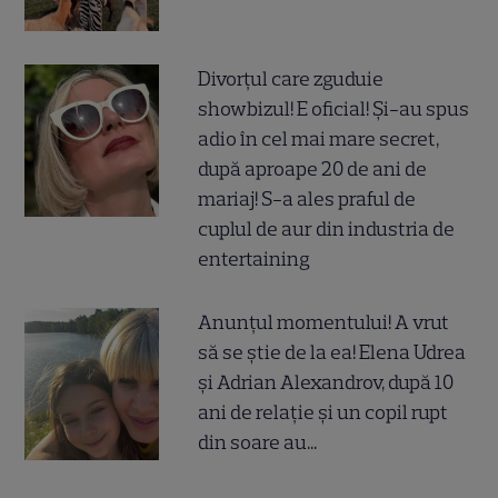
Divorțul care zguduie
showbizul! E oficial! Și-au spus
adio în cel mai mare secret,
după aproape 20 de ani de
mariaj! S-a ales praful de
cuplul de aur din industria de
entertaining
Anunțul momentului! A vrut
să se știe de la ea! Elena Udrea
și Adrian Alexandrov, după 10
ani de relație și un copil rupt
din soare au...