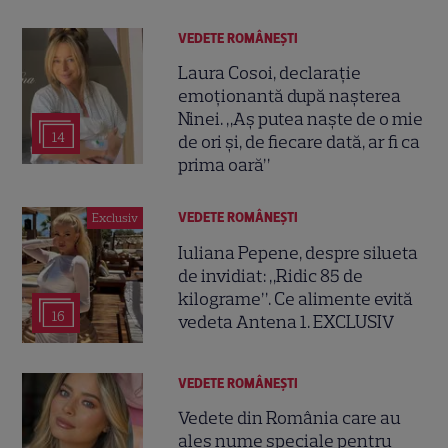
VEDETE ROMÂNEŞTI
Laura Cosoi, declarație
emoționantă după nașterea
Ninei. „Aș putea naște de o mie
14
de ori și, de fiecare dată, ar fi ca
prima oară”
VEDETE ROMÂNEŞTI
Exclusiv
Iuliana Pepene, despre silueta
de invidiat: „Ridic 85 de
kilograme”. Ce alimente evită
16
vedeta Antena 1. EXCLUSIV
VEDETE ROMÂNEŞTI
Vedete din România care au
ales nume speciale pentru