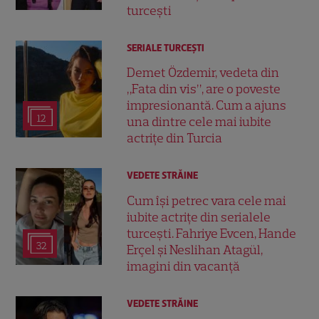
turcești
SERIALE TURCEŞTI
Demet Özdemir, vedeta din
„Fata din vis”, are o poveste
impresionantă. Cum a ajuns
12
una dintre cele mai iubite
actrițe din Turcia
VEDETE STRĂINE
Cum își petrec vara cele mai
iubite actrițe din serialele
turcești. Fahriye Evcen, Hande
32
Erçel și Neslihan Atagül,
imagini din vacanță
VEDETE STRĂINE