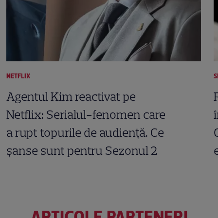
NETFLIX
S
Agentul Kim reactivat pe
Netflix: Serialul-fenomen care
a rupt topurile de audiență. Ce
șanse sunt pentru Sezonul 2
ARTICOLE PARTENERI