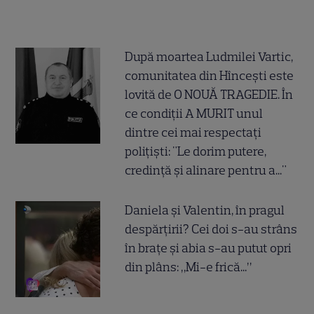
După moartea Ludmilei Vartic,
comunitatea din Hîncești este
lovită de O NOUĂ TRAGEDIE. În
ce condiții A MURIT unul
dintre cei mai respectați
polițiști: "Le dorim putere,
credință și alinare pentru a..."
Daniela și Valentin, în pragul
despărțirii? Cei doi s-au strâns
în brațe și abia s-au putut opri
din plâns: „Mi-e frică...”