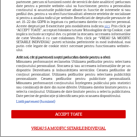
partenere, precum si furnizorii nostri de servicii de date analitice) prelucram
PRIME VIDEO
date pentru a permite website-ului sa functioneze, pentru a personaliza
continutul si anunturile publicitare afisate in functie de interesele si/sau
profilul dvs., pentru a va oferi functionalitati aferente retelelor de socializare
Premierele Prime Video din
si pentru a analiza traficul pe website. Beneficiati de drepturile prevazute de
art. 15-22 din GDPR in legatura cu prelucrarea datelor cu caracter personal.
august 2026: „Reacher”
Aceste drepturi pot fi exercitate prin modalitatea indicata
aici
. Prin click pe
sezonul 4, „Sterling Point” și
“ACCEPT TOATE”, acceptati folosirea tuturor Tehnologiilor de tip Cookie, care
implica inclusiv acceptul dvs. cu privire la stocarea/accesarea informatiilor
6
noi filme de neratat
de catre Vendor-ii cu care colaboram. Prin click pe “VREAU SA MODIFIC
SETARILE INDIVIDUAL” puteti schimba preferintele in mod individual, mai
putin cele legate de cookie strict necesare pentru functionarea website-
ului.
DISNEY PLUS
Atât noi, cât și partenerii noștri prelucrăm datele pentru a oferi:
Măsurarea performanței reclamelor. Utilizarea profilurilor pentru selectarea
conținutului personalizat. Stocarea și/sau accesarea informațiilor de pe un
Premiere Disney+ august
dispozitiv. Dezvoltarea și îmbunătățirea serviciilor. Crearea profilurilor de
2026: „Camp Rock 3”,
conținut personalizat. Utilizarea profilurilor pentru selectarea publicității
personalizate. Crearea profilurilor pentru publicitate personalizată.
„Futurama” și trilogia
Măsurarea performanței conținutului. Înțelegerea publicului prin statistici
17
„Stăpânul Inelelor” ajung pe
sau combinații de date din surse diferite. Utilizarea datelor limitate pentru a
selecta conținutul. Utilizarea de date limitate pentru a selecta publicitatea.
platformă
Date precise de geolocație și identificarea prin scanarea dispozitivului.
Listă parteneri (furnizori)
DISNEY PLUS
ACCEPT TOATE
Premiere de neratat pe Netflix,
Disney+ și SkyShowtime în
VREAU SA MODIFIC SETARILE INDIVIDUAL
august: seriale noi, filme de