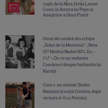
copii: de la Nina, fetița Laurei
68
Cosoi, la Jessica lui Pepe și
Josephine a Ginei Pistol
Omul din umbră din echipa
„Zeiței de la Montreal”: „Nota
10? Meritul Nadiei 80%. Eu –
1%!” + De ce nu vorbește
Comăneci despre barbariile lui
Karolyi
Cum s-au relaxat Ștefan
Baiaram și soția Cristina, după
victoria 4-0 cu Petrolul