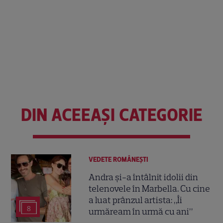
DIN ACEEAȘI CATEGORIE
VEDETE ROMÂNEŞTI
Andra și-a întâlnit idolii din
telenovele în Marbella. Cu cine
a luat prânzul artista: „Îi
8
urmăream în urmă cu ani”