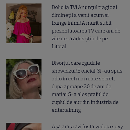
Doliu la TV! Anunțul tragic al
dimineții a venit acum și
frânge inimi! A murit subit
prezentatoarea TV care ani de
zile ne-a adus știri de pe
Litoral
Divorțul care zguduie
showbizul! E oficial! Și-au spus
adio în cel mai mare secret,
după aproape 20 de ani de
mariaj! S-a ales praful de
cuplul de aur din industria de
entertaining
Așa arată azi fosta vedetă sexy