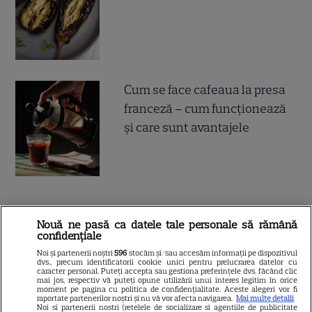
Cum se face cafeaua la presa
franceză – cum funcționează
și care sunt avantajele
Nouă ne pasă ca datele tale personale să rămână
ALTE ARTICOLE
confidențiale
Noi și partenerii noștri
596
stocăm și/sau accesăm informații pe dispozitivul
INTERESANTE
dvs., precum identificatorii cookie unici pentru prelucrarea datelor cu
caracter personal. Puteți accepta sau gestiona preferințele dvs. făcând clic
mai jos, respectiv vă puteți opune utilizării unui interes legitim în orice
moment pe pagina cu politica de confidențialitate. Aceste alegeri vor fi
raportate partenerilor noștri și nu vă vor afecta navigarea.
Mai multe detalii
Noi si partenerii nostri (retelele de socializare si agentiile de publicitate