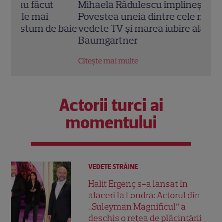
Mihaela Rădulescu împlinește 57 de ani.
Adel
Povestea uneia dintre cele mai iubite
„Făr
 baie
vedete TV și marea iubire alături de Felix
seri
Baumgartner
Citeș
Citește mai multe
Actorii turci ai
momentului
VEDETE STRĂINE
Halit Ergenç s-a lansat în
afaceri la Londra: Actorul din
„Suleyman Magnificul” a
deschis o rețea de plăcintării