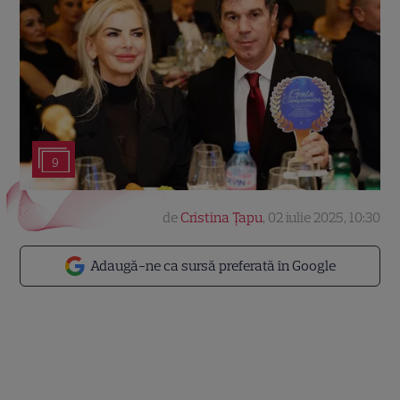
9
de
Cristina Țapu
,
02 iulie 2025, 10:30
Adaugă-ne ca sursă preferată în Google