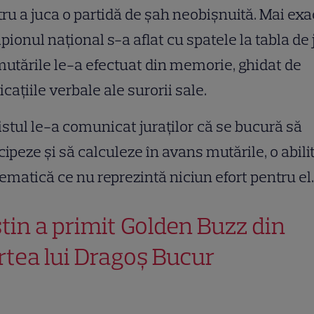
ru a juca o partidă de șah neobișnuită. Mai exa
ionul național s-a aflat cu spatele la tabla de 
mutările le-a efectuat din memorie, ghidat de
icațiile verbale ale surorii sale.
stul le-a comunicat juraților că se bucură să
cipeze și să calculeze în avans mutările, o abili
matică ce nu reprezintă niciun efort pentru el.
stin a primit Golden Buzz din
rtea lui Dragoș Bucur