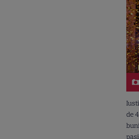
Iust
de 4
buni
pasi