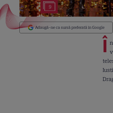
9
Adaugă-ne ca sursă preferată în Google
Î
n
v
tele
Iust
Drag