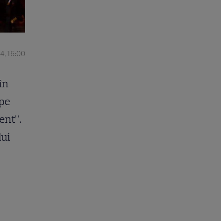
4, 16:00
în
 pe
ent”.
lui