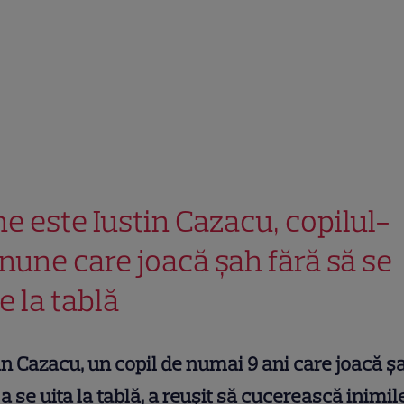
ne este Iustin Cazacu, copilul-
nune care joacă șah fără să se
e la tablă
in Cazacu, un copil de numai 9 ani care joacă ș
 a se uita la tablă, a reușit să cucerească inimil