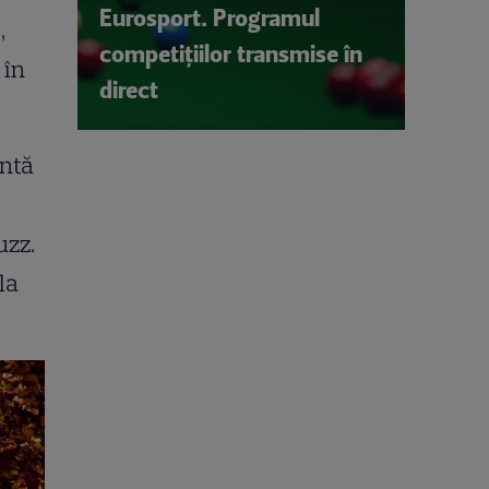
Eurosport. Programul
,
competițiilor transmise în
în
direct
antă
uzz.
la