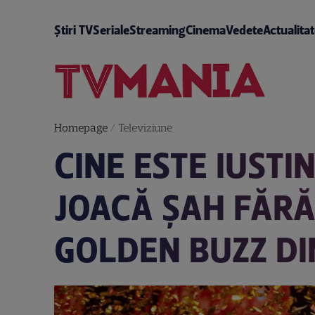
Știri TV
Seriale
Streaming
Cinema
Vedete
Actualita
Homepage
/
Televiziune
CINE ESTE IUST
JOACĂ ȘAH FĂRĂ 
GOLDEN BUZZ DI