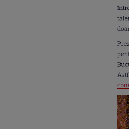
între
tale
doar
Prez
pent
Buc
Astf
comp