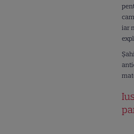
pent
camp
iar 
expl
Șahi
anti
mate
Iu
pa