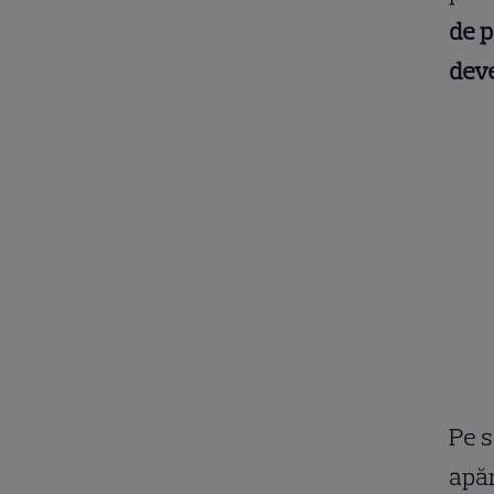
de p
deve
Pe s
apăr