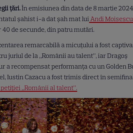
gii țări.
În emisiunea din data de 8 martie 2024
ntatul șahist i-a dat șah mat lui
Andi Moisescu
 40 de secunde, din patru mutări.
entarea remarcabilă a micuțului a fost captiv
ru juriul de la „Românii au talent”, iar Dragoș
ur a recompensat performanța cu un Golden B
el, Iustin Cazacu a fost trimis direct în semifina
etiției „Românii al talent”.