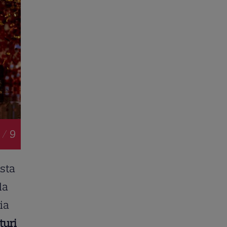
 / 9
rsta
la
ia
turi