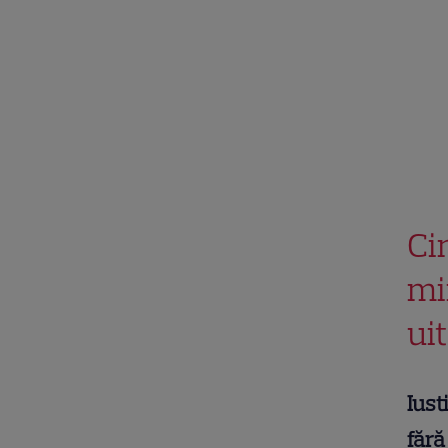
Ci
mi
uit
Iust
fără