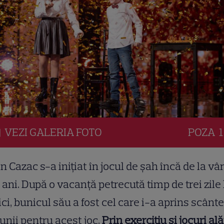
VEZI
GALERIA
FOTO
POZA
1
in Cazac s-a inițiat în jocul de șah încă de la vâ
 ani. După o vacanță petrecută timp de trei zile 
ci, bunicul său a fost cel care i-a aprins scânte
unii pentru acest joc.
Prin exercițiu și jocuri ală