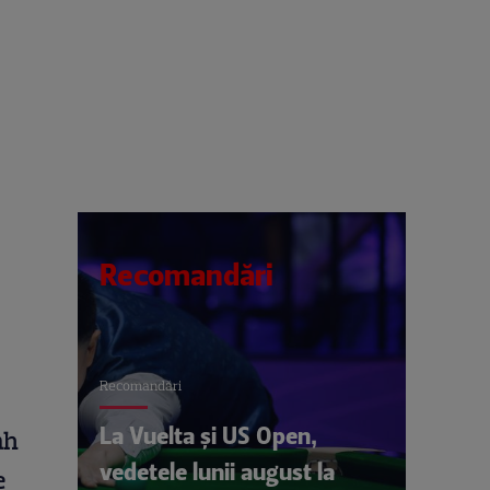
Recomandări
Recomandări
La Vuelta și US Open,
ah
vedetele lunii august la
e