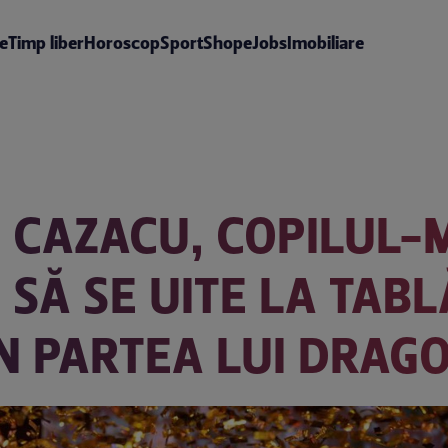
te
Timp liber
Horoscop
Sport
Shop
eJobs
Imobiliare
IN CAZACU, COPILUL
SĂ SE UITE LA TABL
N PARTEA LUI DRAG