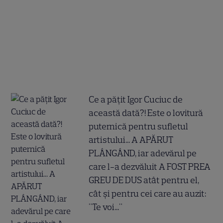
Ce a pățit Igor Cuciuc de
această dată?! Este o lovitură
puternică pentru sufletul
artistului... A APĂRUT
PLÂNGÂND, iar adevărul pe
care l-a dezvăluit A FOST PREA
GREU DE DUS atât pentru el,
cât și pentru cei care au auzit:
"Te voi..."