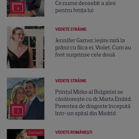
Ce nume deosebit a ales
4
pentru fetița lui
VEDETE STRĂINE
Jennifer Garner, ieșire rară la
prânz cu fiica ei, Violet. Cum au
fost surprinse cele două
VEDETE STRĂINE
Prințul Mirko al Bulgariei se
căsătorește cu dr. Marta Embid.
Povestea de dragoste începută
7
într-un spital din Madrid
VEDETE ROMÂNEŞTI
Exclusiv