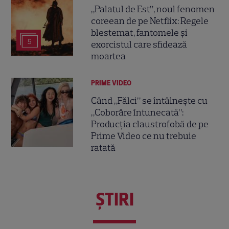
„Palatul de Est”, noul fenomen
coreean de pe Netflix: Regele
blestemat, fantomele și
5
exorcistul care sfidează
moartea
PRIME VIDEO
Când „Fălci” se întâlnește cu
„Coborâre întunecată”:
Producția claustrofobă de pe
Prime Video ce nu trebuie
ratată
ŞTIRI