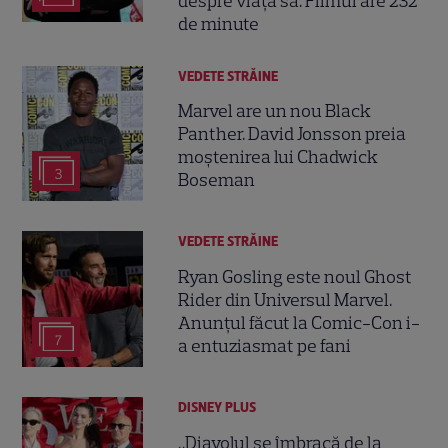
despre viața sa. Filmul are 232
de minute
VEDETE STRĂINE
Marvel are un nou Black
Panther. David Jonsson preia
moștenirea lui Chadwick
3
Boseman
VEDETE STRĂINE
Ryan Gosling este noul Ghost
Rider din Universul Marvel.
Anunțul făcut la Comic-Con i-
7
a entuziasmat pe fani
DISNEY PLUS
„Diavolul se îmbracă de la