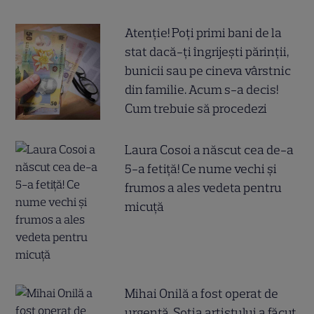
Atenție! Poți primi bani de la
stat dacă-ți îngrijești părinții,
bunicii sau pe cineva vârstnic
din familie. Acum s-a decis!
Cum trebuie să procedezi
Laura Cosoi a născut cea de-a
5-a fetiță! Ce nume vechi și
frumos a ales vedeta pentru
micuță
Mihai Onilă a fost operat de
urgență. Soția artistului a făcut