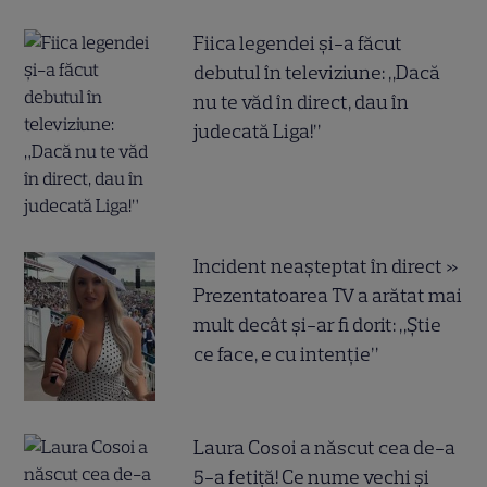
Fiica legendei și-a făcut
debutul în televiziune: „Dacă
nu te văd în direct, dau în
judecată Liga!”
Incident neașteptat în direct »
Prezentatoarea TV a arătat mai
mult decât și-ar fi dorit: „Știe
ce face, e cu intenție”
Laura Cosoi a născut cea de-a
5-a fetiță! Ce nume vechi și