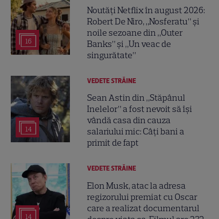
Noutăți Netflix în august 2026:
Robert De Niro, „Nosferatu” și
noile sezoane din „Outer
16
Banks” și „Un veac de
singurătate”
VEDETE STRĂINE
Sean Astin din „Stăpânul
Inelelor” a fost nevoit să își
vândă casa din cauza
14
salariului mic: Câți bani a
primit de fapt
VEDETE STRĂINE
Elon Musk, atac la adresa
regizorului premiat cu Oscar
care a realizat documentarul
14