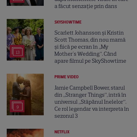
a făcut senzație prin dans
SKYSHOWTIME
Scarlett Johansson și Kristin
Scott Thomas, din nou mamă
și fiică pe ecran în „My
13
Mother's Wedding”. Când
apare filmul pe SkyShowtime
PRIME VIDEO
Jamie Campbell Bower, starul
din „Stranger Things”, intră în
universul „Stăpânul Inelelor”.
9
Ce rol legendar va interpreta în
sezonul 3
NETFLIX