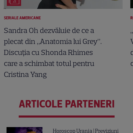
21
SERIALE AMERICANE
R
Sandra Oh dezvăluie de ce a
plecat din „Anatomia lui Grey”.
Discuția cu Shonda Rhimes
care a schimbat totul pentru
Cristina Yang
ARTICOLE PARTENERI
Horoscop Urania | Previziuni