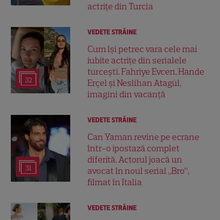
actrițe din Turcia
VEDETE STRĂINE
Cum își petrec vara cele mai
iubite actrițe din serialele
turcești. Fahriye Evcen, Hande
32
Erçel și Neslihan Atagül,
imagini din vacanță
VEDETE STRĂINE
Can Yaman revine pe ecrane
într-o ipostază complet
diferită. Actorul joacă un
31
avocat în noul serial „Bro”,
filmat în Italia
VEDETE STRĂINE