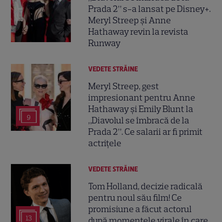
Prada 2” s-a lansat pe Disney+.
Meryl Streep și Anne
Hathaway revin la revista
Runway
VEDETE STRĂINE
Meryl Streep, gest
impresionant pentru Anne
Hathaway și Emily Blunt la
9
„Diavolul se îmbracă de la
Prada 2”. Ce salarii ar fi primit
actrițele
VEDETE STRĂINE
Tom Holland, decizie radicală
pentru noul său film! Ce
promisiune a făcut actorul
13
după momentele virale în care