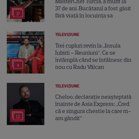
MasterChef Turcia, a murit la
37 de ani. Bucătarul a fost găsit
17
fără viață în locuința sa
TELEVIZIUNE
Trei cupluri revin la „Insula
Iubirii – Reuniuni”. Ce se
întâmplă când se întâlnesc din
4
nou cu Radu Vâlcan
TELEVIZIUNE
Cheloo, declarație neașteptată
înainte de Asia Express: „Cred
că e singura chestie la care m-
12
am gândit”