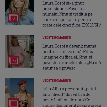
Laura Cosoi și-a ținut
promisiunea. Povestea
numelui Nina și tradiția pe
17
care a respectat-o pentru
toate cele cinci fiice. EXCLUSIV
VEDETE ROMÂNEŞTI
Laura Cosoi a devenit mamă
pentru a cincea oară. Prima
imagine cu fiica ei, Nina, și
28
povestea numelui ales. „Nu mă
satur să o privesc”
VEDETE ROMÂNEŞTI
Iulia Albu a prezentat „patul
anti-divorț” din vila sa de
peste 1 milion de euro! Ce
10
spune designerul despre piesa