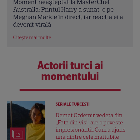
Meghan Markle, apariție surpriză la
Alex
e
MasterChef Australia 2026. Ducesa de
soție
ei a
Sussex a dezvăluit ce gătește pentru
găsi
Prințul Harry
nu r
Citește mai multe
Citeș
Actorii turci ai
momentului
SERIALE TURCEŞTI
Demet Özdemir, vedeta din
„Fata din vis”, are o poveste
impresionantă. Cum a ajuns
12
una dintre cele mai iubite