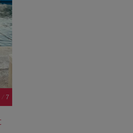
 / 7
t