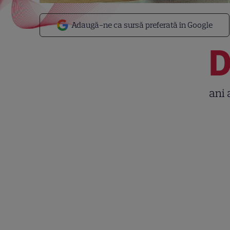
Adaugă-ne ca sursă preferată în Google
ani 