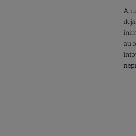
Anul
deja
inim
au o
înto
nepr