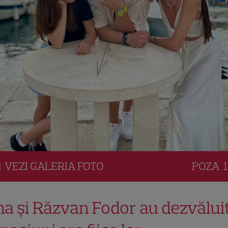
VEZI
GALERIA
FOTO
POZA
1
ina și Răzvan Fodor au dezvălui