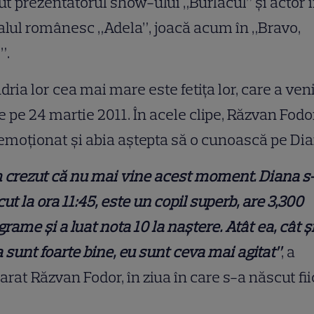
ut prezentatorul show-ului „Burlacul” și actor 
alul românesc „Adela”, joacă acum în „Bravo,
!”.
ria lor cea mai mare este fetița lor, care a ven
 pe 24 martie 2011. În acele clipe, Răzvan Fodo
emoționat și abia aștepta să o cunoască pe Dia
 crezut că nu mai vine acest moment. Diana s
ut la ora 11:45, este un copil superb, are 3,300
grame şi a luat nota 10 la naştere. Atât ea, cât ş
a sunt foarte bine, eu sunt ceva mai agitat”
, a
arat Răzvan Fodor, în ziua în care s-a născut fi