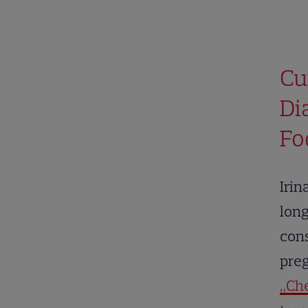
Cu
Dia
Fo
Irin
long
cons
pre
„Che