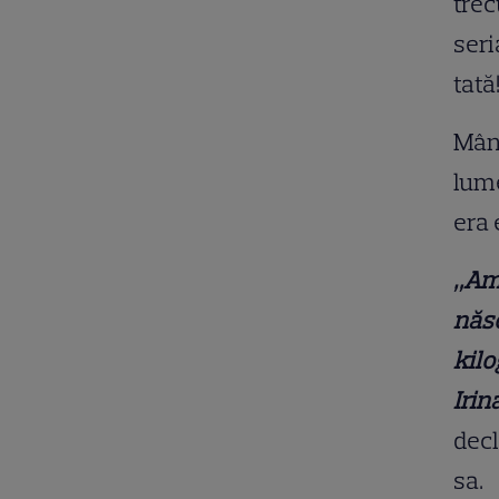
trec
seri
tată
Mând
lume
era 
„Am
născ
kilo
Irin
decl
sa.