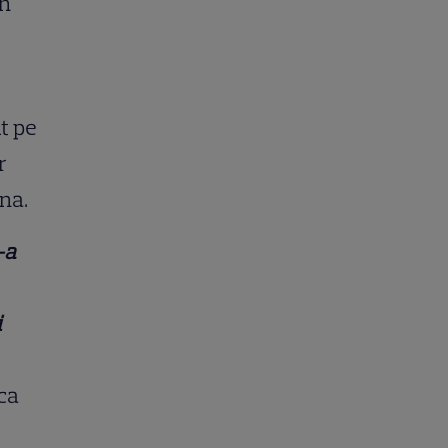
în
it pe
r
na.
-a
i
ica