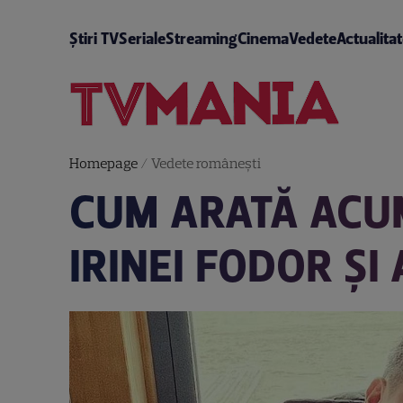
Știri TV
Seriale
Streaming
Cinema
Vedete
Actualita
Homepage
/
Vedete româneşti
CUM ARATĂ ACUM 
IRINEI FODOR ȘI