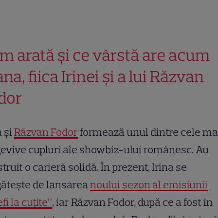
m arată și ce vârstă are acum
na, fiica Irinei și a lui Răzvan
dor
a și
Răzvan Fodor
formează unul dintre cele ma
evive cupluri ale showbiz-ului românesc. Au
truit o carieră solidă. În prezent, Irina se
gătește de lansarea
noului sezon al emisiunii
fi la cuțite”
, iar Răzvan Fodor, după ce a fost în