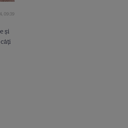
4, 09:39
e și
 câți