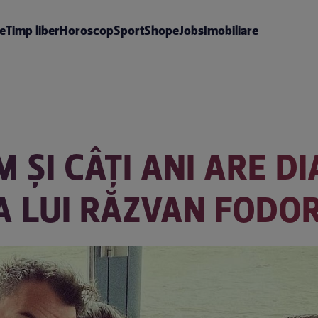
te
Timp liber
Horoscop
Sport
Shop
eJobs
Imobiliare
ȘI CÂȚI ANI ARE DI
 A LUI RĂZVAN FODO