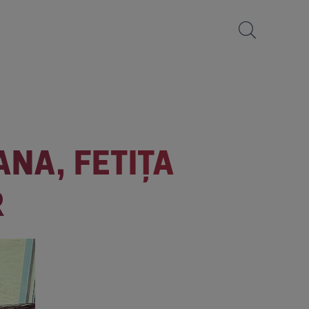
ANA, FETIȚA
R