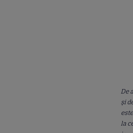
De a
şi d
este
la c