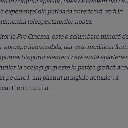
sti în conţinut specific, ceea ce credem noi că, 
 experienţei din perioada anterioară, va fi în
timentul telespectatorilor noştri.
itor la Pro Cinema, este o schimbare minoră d
ă, aproape insesizabilă, dar este modificat fontu
iunea. Singurul element care arată apartene
urilor la acelaşi grup este în partea grafică ace
t pe care l-am păstrat în siglele actuale”
, a
icat Florin Turcilă.