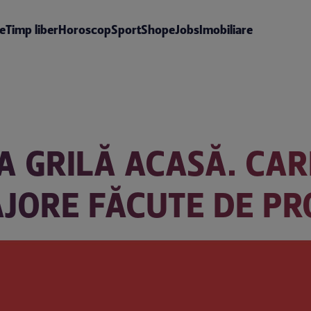
te
Timp liber
Horoscop
Sport
Shop
eJobs
Imobiliare
 GRILĂ ACASĂ. CAR
JORE FĂCUTE DE PR