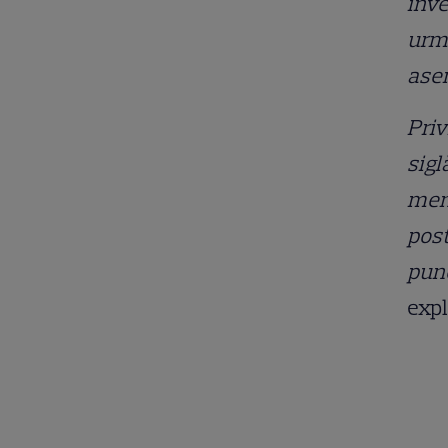
inve
urma
asen
Priv
sigl
menţ
post
punc
expl