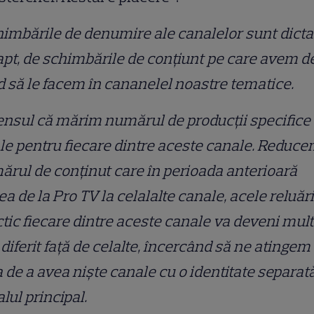
imbările de denumire ale canalelor sunt dicta
apt, de schimbările de conţiunt pe care avem d
 să le facem în cananelel noastre tematice.
ensul că mărim numărul de producţii specifice
le pentru fiecare dintre aceste canale. Reduc
rul de conţinut care în perioada anterioară
ea de la Pro TV la celalalte canale, acele reluări
tic fiecare dintre aceste canale va deveni mult
diferit faţă de celalte, încercând să ne atingem
a de a avea nişte canale cu o identitate separat
lul principal.