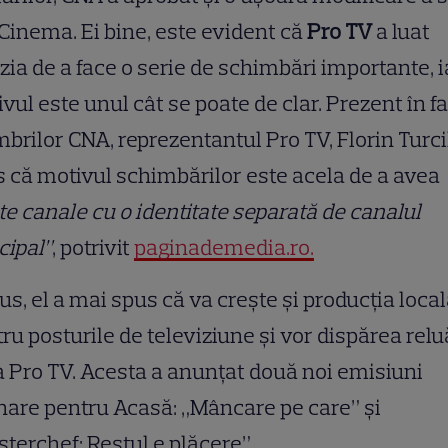
Cinema. Ei bine, este evident că
Pro TV
a luat
zia de a face o serie de schimbări importante, i
vul este unul cât se poate de clar. Prezent în f
rilor CNA, reprezentantul Pro TV, Florin Turcil
 că motivul schimbărilor este acela de a avea
te canale cu o identitate separată de canalul
cipal”
, potrivit
paginademedia.ro.
lus, el a mai spus că va creşte şi producţia loca
ru posturile de televiziune şi vor dispărea relu
a Pro TV. Acesta a anunţat două noi emisiuni
nare pentru Acasă: „Mâncare pe care” şi
terchef: Restul e plăcere”.