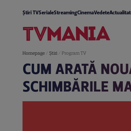
Știri TV
Seriale
Streaming
Cinema
Vedete
Actualita
Homepage
/
Știri
/
Program TV
CUM ARATĂ NOUA
SCHIMBĂRILE MA