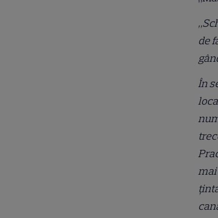
„Sch
de f
gând
În s
loca
numă
trec
Prac
mai 
ţint
cana