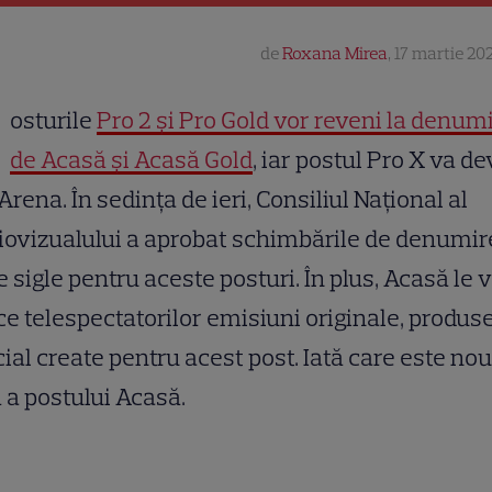
de
Roxana Mirea
,
17 martie 202
osturile
Pro 2 și Pro Gold vor reveni la denumi
de Acasă și Acasă Gold
, iar postul Pro X va d
Arena. În sedința de ieri, Consiliul Naţional al
ovizualului a aprobat schimbările de denumire
e sigle pentru aceste posturi. În plus, Acasă le 
e telespectatorilor emisiuni originale, produs
ial create pentru acest post. Iată care este no
ă a postului Acasă.