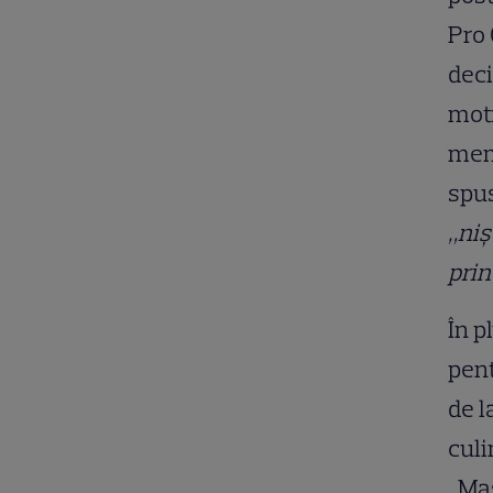
Pro 
deci
moti
memb
spus
„niş
prin
În p
pent
de l
culi
„Mas