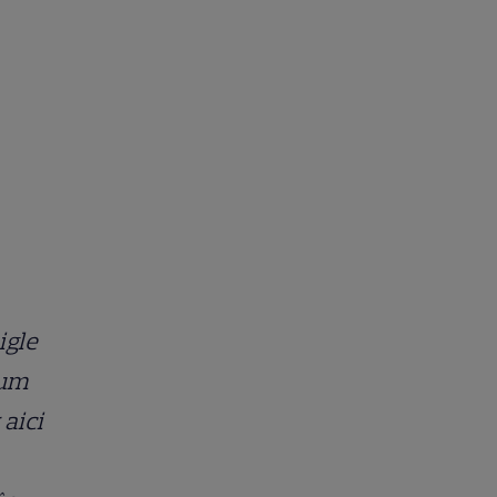
igle
cum
 aici