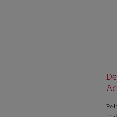
De
Ac
Pe l
post