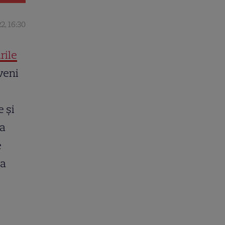
2, 16:30
rile
eveni
 şi
va
e
ua