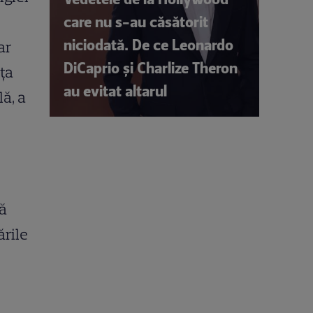
care nu s-au căsătorit
niciodată. De ce Leonardo
ar
DiCaprio și Charlize Theron
aţa
au evitat altarul
ă, a
lă
ările