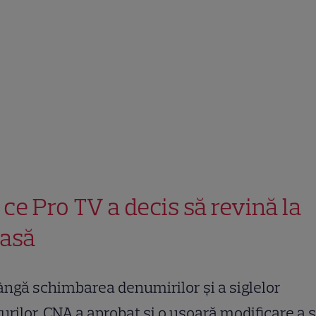
 ce Pro TV a decis să revină la
asă
ângă schimbarea denumirilor și a siglelor
urilor, CNA a aprobat şi o uşoară modificare a s