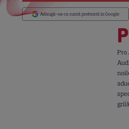
Adaugă-ne ca sursă preferată în Google
P
Pro 
Audi
noil
aduc
spec
gril