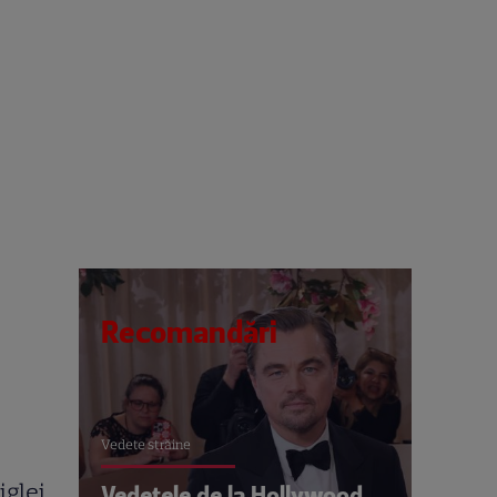
Recomandări
Vedete străine
iglei
Vedetele de la Hollywood