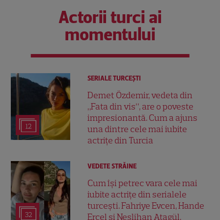
Actorii turci ai
momentului
SERIALE TURCEŞTI
Demet Özdemir, vedeta din
„Fata din vis”, are o poveste
impresionantă. Cum a ajuns
12
una dintre cele mai iubite
actrițe din Turcia
VEDETE STRĂINE
Cum își petrec vara cele mai
iubite actrițe din serialele
turcești. Fahriye Evcen, Hande
32
Erçel și Neslihan Atagül,