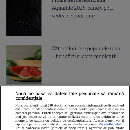
Aquaride 2026: când o poți
vedea cel mai bine
Câte calorii are pepenele roșu
– beneficii și contraindicații
Nouă ne pasă ca datele tale personale să rămână
confidențiale
Noi și partenerii noștri
596
stocăm și/sau accesăm informații pe dispozitivul
ALTE ARTICOLE
dvs., precum identificatorii cookie unici pentru prelucrarea datelor cu
caracter personal. Puteți accepta sau gestiona preferințele dvs. făcând clic
INTERESANTE
mai jos, respectiv vă puteți opune utilizării unui interes legitim în orice
moment pe pagina cu politica de confidențialitate. Aceste alegeri vor fi
raportate partenerilor noștri și nu vă vor afecta navigarea.
Mai multe detalii
Noi si partenerii nostri (retelele de socializare si agentiile de publicitate