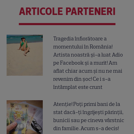
ARTICOLE PARTENERI
Tragedia înfiorătoare a
momentului în România!
Artista noastră și-a luat Adio
pe Facebook și a murit! Am
aflat chiar acum și nu ne mai
revenim din șoc! Ce i s-a
întâmplat este crunt
Atenție! Poți primi bani de la
stat dacă-ți îngrijești părinții,
bunicii sau pe cineva vârstnic
din familie. Acum s-a decis!