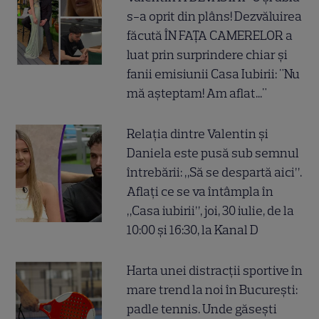
s-a oprit din plâns! Dezvăluirea
făcută ÎN FAȚA CAMERELOR a
luat prin surprindere chiar și
fanii emisiunii Casa Iubirii: "Nu
mă așteptam! Am aflat..."
Relația dintre Valentin și
Daniela este pusă sub semnul
întrebării: „Să se despartă aici”.
Aflați ce se va întâmpla în
„Casa iubirii”, joi, 30 iulie, de la
10:00 și 16:30, la Kanal D
Harta unei distracții sportive în
mare trend la noi în București:
padle tennis. Unde găsești