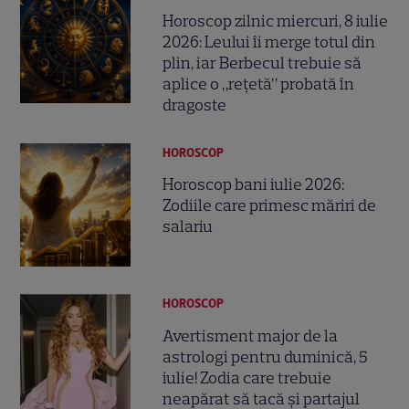
Horoscop zilnic miercuri, 8 iulie
2026: Leului îi merge totul din
plin, iar Berbecul trebuie să
aplice o „rețetă” probată în
dragoste
HOROSCOP
Horoscop bani iulie 2026:
Zodiile care primesc măriri de
salariu
HOROSCOP
Avertisment major de la
astrologi pentru duminică, 5
iulie! Zodia care trebuie
neapărat să tacă și partajul