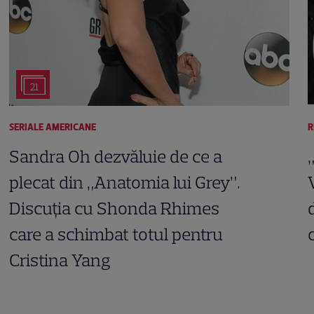
21
SERIALE AMERICANE
R
Sandra Oh dezvăluie de ce a
plecat din „Anatomia lui Grey”.
Discuția cu Shonda Rhimes
care a schimbat totul pentru
Cristina Yang