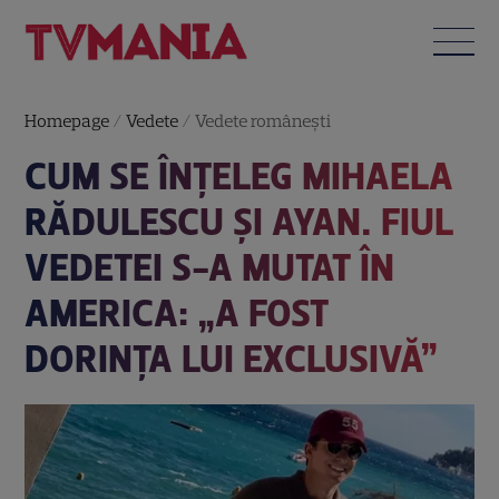
Homepage
/
Vedete
/
Vedete româneşti
CUM SE ÎNȚELEG MIHAELA
RĂDULESCU ȘI AYAN. FIUL
VEDETEI S-A MUTAT ÎN
AMERICA: „A FOST
DORINȚA LUI EXCLUSIVĂ”