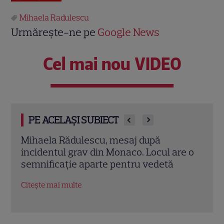
Mihaela Radulescu
Urmărește-ne pe
Google News
Cel mai nou VIDEO
PE ACELAȘI SUBIECT
Ce a dezvăluit acum Mihaela Rădulescu
Cum 
e o
despre Felix Baumgartner. Un nume
la 2
important din viața lui a apărut în
stud
poveste
Citeș
Citește mai multe