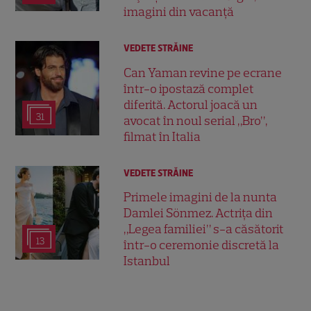
imagini din vacanță
VEDETE STRĂINE
Can Yaman revine pe ecrane
într-o ipostază complet
diferită. Actorul joacă un
31
avocat în noul serial „Bro”,
filmat în Italia
VEDETE STRĂINE
Primele imagini de la nunta
Damlei Sönmez. Actrița din
„Legea familiei” s-a căsătorit
13
într-o ceremonie discretă la
Istanbul