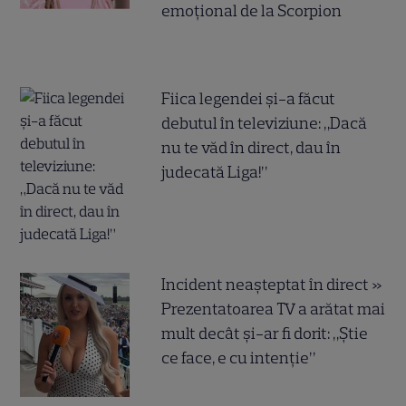
emoțional de la Scorpion
Fiica legendei și-a făcut
debutul în televiziune: „Dacă
nu te văd în direct, dau în
judecată Liga!”
Incident neașteptat în direct »
Prezentatoarea TV a arătat mai
mult decât și-ar fi dorit: „Știe
ce face, e cu intenție”