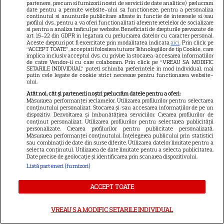
partenere, precum si furnizorii nostri de servicii de date analitice) prelucram
date pentru a permite website-ului sa functioneze, pentru a personaliza
continutul si anunturile publicitare afisate in functie de interesele si/sau
profilul dvs., pentru a va oferi functionalitati aferente retelelor de socializare
VEDETE STRĂINE
si pentru a analiza traficul pe website. Beneficiati de drepturile prevazute de
art. 15-22 din GDPR in legatura cu prelucrarea datelor cu caracter personal.
Aceste drepturi pot fi exercitate prin modalitatea indicata
aici
. Prin click pe
Marvel are un nou Black
“ACCEPT TOATE”, acceptati folosirea tuturor Tehnologiilor de tip Cookie, care
Panther. David Jonsson preia
implica inclusiv acceptul dvs. cu privire la stocarea/accesarea informatiilor
de catre Vendor-ii cu care colaboram. Prin click pe “VREAU SA MODIFIC
moștenirea lui Chadwick
SETARILE INDIVIDUAL” puteti schimba preferintele in mod individual, mai
putin cele legate de cookie strict necesare pentru functionarea website-
3
Boseman
ului.
Atât noi, cât și partenerii noștri prelucrăm datele pentru a oferi:
Măsurarea performanței reclamelor. Utilizarea profilurilor pentru selectarea
conținutului personalizat. Stocarea și/sau accesarea informațiilor de pe un
VEDETE STRĂINE
dispozitiv. Dezvoltarea și îmbunătățirea serviciilor. Crearea profilurilor de
conținut personalizat. Utilizarea profilurilor pentru selectarea publicității
Ryan Gosling este noul Ghost
personalizate. Crearea profilurilor pentru publicitate personalizată.
Măsurarea performanței conținutului. Înțelegerea publicului prin statistici
Rider din Universul Marvel.
sau combinații de date din surse diferite. Utilizarea datelor limitate pentru a
selecta conținutul. Utilizarea de date limitate pentru a selecta publicitatea.
Anunțul făcut la Comic-Con i-
Date precise de geolocație și identificarea prin scanarea dispozitivului.
7
a entuziasmat pe fani
Listă parteneri (furnizori)
ACCEPT TOATE
DISNEY PLUS
„Diavolul se îmbracă de la
VREAU SA MODIFIC SETARILE INDIVIDUAL
Prada 2” s-a lansat pe Disney+.