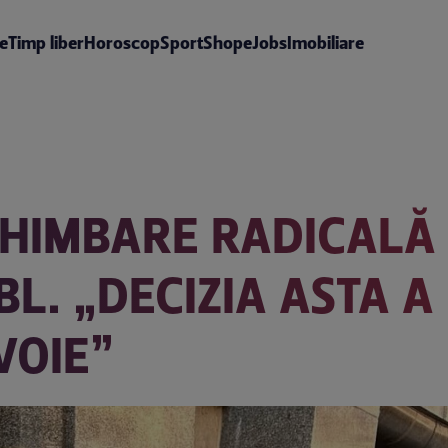
te
Timp liber
Horoscop
Sport
Shop
eJobs
Imobiliare
CHIMBARE RADICALĂ 
L. „DECIZIA ASTA A
VOIE”