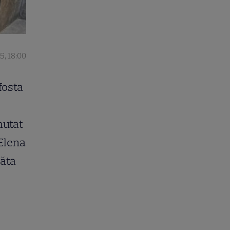
5, 18:00
fosta
mutat
 Elena
păta