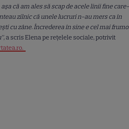
, așa că am ales să scap de acele linii fine care
teau zilnic că unele lucruri n-au mers ca în
ști cu zâne. Încrederea în sine e cel mai frumo
u”,
a scris Elena pe rețelele sociale, potrivit
rtatea.ro.