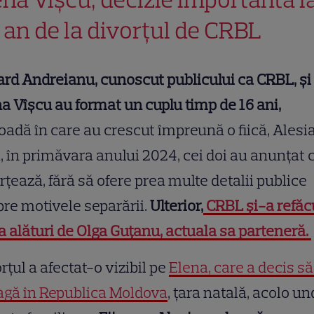
 an de la divorțul de CRBL
rd Andreianu, cunoscut publicului ca CRBL, și
a Vîșcu au format un cuplu timp de 16 ani,
oadă în care au crescut împreună o fiică, Alesia
, în primăvara anului 2024, cei doi au anunțat 
rțează, fără să ofere prea multe detalii publice
re motivele separării.
Ulterior,
CRBL și-a refăc
a alături de Olga Guțanu, actuala sa parteneră.
rțul a afectat-o vizibil pe
Elena, care a decis să
agă în Republica Moldova
, țara natală, acolo u