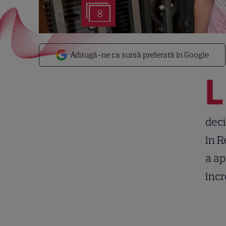
8
Adaugă-ne ca sursă preferată în Google
L
deci
în R
a ap
încr