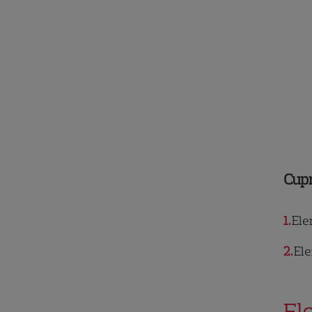
Cup
1
Elen
2
Ele
El