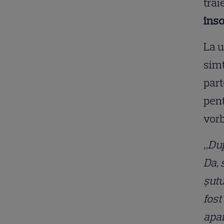
trăi
îns
La u
simț
part
pent
vorb
„Dup
Da, 
șutu
fost
apar