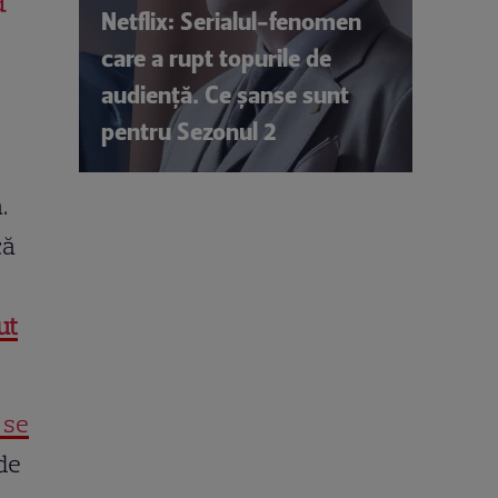
Netflix: Serialul-fenomen
care a rupt topurile de
audiență. Ce șanse sunt
pentru Sezonul 2
.
că
ut
 se
nde