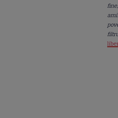
fine
amin
pove
filtr
libe