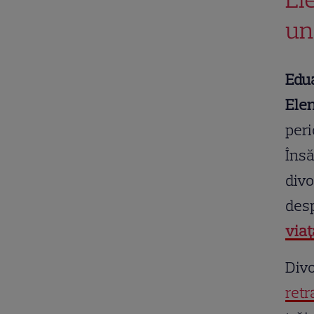
un
Edua
Elen
peri
Însă
divo
desp
viaț
Divo
retr