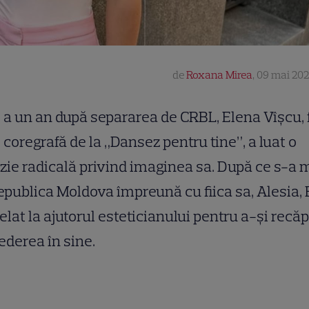
de
Roxana Mirea
,
09 mai 202
a un an după separarea de CRBL, Elena Vîșcu, 
coregrafă de la „Dansez pentru tine”, a luat o
zie radicală privind imaginea sa. După ce s-a 
epublica Moldova împreună cu fiica sa, Alesia,
elat la ajutorul esteticianului pentru a-și recă
ederea în sine.