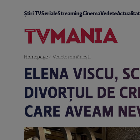
Știri TV
Seriale
Streaming
Cinema
Vedete
Actualita
Homepage
/
Vedete româneşti
ELENA VISCU, S
DIVORȚUL DE CRB
CARE AVEAM NE