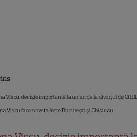
rins
a Vîșcu, decizie importantă la un an de la divorțul de CR
na Viscu face naveta între București și Chișinău
ena Vîșcu, decizie importantă l