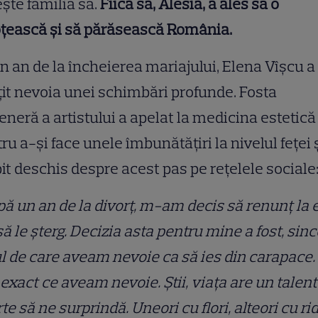
ește familia sa.
Fiica sa, Alesia, a ales să o
oțească și să părăsească România.
n an de la încheierea mariajului, Elena Vîșcu a
it nevoia unei schimbări profunde. Fosta
eneră a artistului a apelat la medicina estetică
ru a-și face unele îmbunătățiri la nivelul feței ș
it deschis despre acest pas pe rețelele sociale
ă un an de la divorț, m-am decis să renunț la e
să le șterg. Decizia asta pentru mine a fost, sinc
l de care aveam nevoie ca să ies din carapace.
 exact ce aveam nevoie. Știi, viața are un talent
te să ne surprindă. Uneori cu flori, alteori cu ri