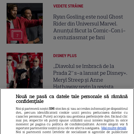
VEDETE STRĂINE
Ryan Gosling este noul Ghost
Rider din Universul Marvel.
Anunțul făcut la Comic-Con i-
7
a entuziasmat pe fani
DISNEY PLUS
„Diavolul se îmbracă de la
Prada 2” s-a lansat pe Disney+.
Meryl Streep și Anne
Hathaway revin la revista
Runway
Nouă ne pasă ca datele tale personale să rămână
confidențiale
Noi și partenerii noștri
596
stocăm și/sau accesăm informații pe dispozitivul
VEDETE STRĂINE
dvs., precum identificatorii cookie unici pentru prelucrarea datelor cu
caracter personal. Puteți accepta sau gestiona preferințele dvs. făcând clic
Meryl Streep, gest
mai jos, respectiv vă puteți opune utilizării unui interes legitim în orice
moment pe pagina cu politica de confidențialitate. Aceste alegeri vor fi
impresionant pentru Anne
raportate partenerilor noștri și nu vă vor afecta navigarea.
Mai multe detalii
Noi si partenerii nostri (retelele de socializare si agentiile de publicitate
Hathaway și Emily Blunt la