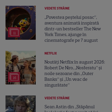
VEDETE STRĂINE
„Povestea peștelui posac”,
aventura animată inspirată
dintr-un bestseller The New
11
York Times, ajunge în
cinematografe pe 7 august
NETFLIX
Noutăți Netflix în august 2026:
Robert De Niro, „Nosferatu” și
noile sezoane din „Outer
16
Banks” și „Un veac de
singurătate”
VEDETE STRĂINE
Sean Astin din „Stăpânul