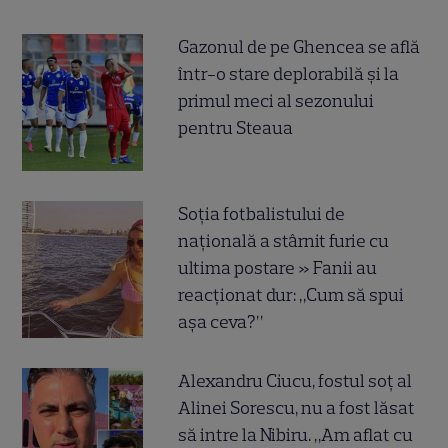
Gazonul de pe Ghencea se află
într-o stare deplorabilă și la
primul meci al sezonului
pentru Steaua
Soția fotbalistului de
națională a stârnit furie cu
ultima postare » Fanii au
reacționat dur: „Cum să spui
așa ceva?”
Alexandru Ciucu, fostul soț al
Alinei Sorescu, nu a fost lăsat
să intre la Nibiru. „Am aflat cu