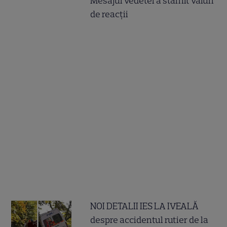
Mesajul vedetei a stârnit valuri
de reacții
NOI DETALII IES LA IVEALĂ
despre accidentul rutier de la