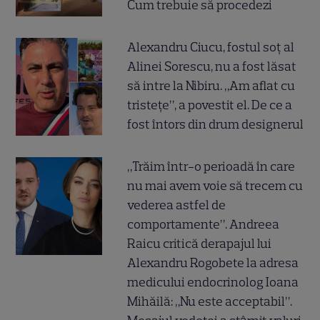
Cum trebuie să procedezi
Alexandru Ciucu, fostul soț al
Alinei Sorescu, nu a fost lăsat
să intre la Nibiru. „Am aflat cu
tristețe”, a povestit el. De ce a
fost întors din drum designerul
„Trăim într-o perioadă în care
nu mai avem voie să trecem cu
vederea astfel de
comportamente”. Andreea
Raicu critică derapajul lui
Alexandru Rogobete la adresa
medicului endocrinolog Ioana
Mihăilă: „Nu este acceptabil”.