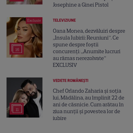
Josephine a Ginei Pistol
TELEVIZIUNE
Exclusiv
Oana Monea, dezvăluiri despre
„Insula Iubirii: Reuniuni”. Ce
spune despre foștii
16
concurenți: „Anumite lucruri
au rămas nerezolvate”
EXCLUSIV
VEDETE ROMÂNEŞTI
Chef Orlando Zaharia și soția
lui, Mădălina, au împlinit 22 de
ani de căsnicie. Cum arătau în
11
ziua nunții și povestea lor de
iubire