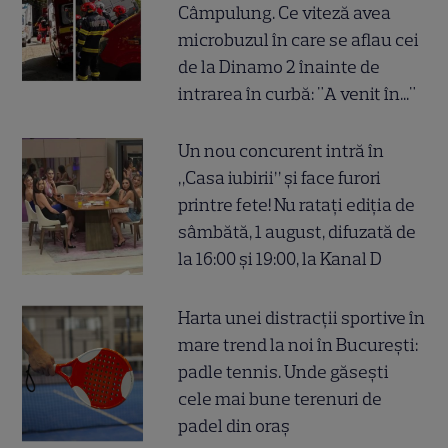
Câmpulung. Ce viteză avea
microbuzul în care se aflau cei
de la Dinamo 2 înainte de
intrarea în curbă: "A venit în..."
Un nou concurent intră în
„Casa iubirii” și face furori
printre fete! Nu ratați ediția de
sâmbătă, 1 august, difuzată de
la 16:00 și 19:00, la Kanal D
Harta unei distracții sportive în
mare trend la noi în București:
padle tennis. Unde găsești
cele mai bune terenuri de
padel din oraș