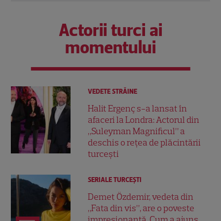
Actorii turci ai
momentului
VEDETE STRĂINE
Halit Ergenç s-a lansat în
afaceri la Londra: Actorul din
„Suleyman Magnificul” a
deschis o rețea de plăcintării
turcești
SERIALE TURCEŞTI
Demet Özdemir, vedeta din
„Fata din vis”, are o poveste
impresionantă. Cum a ajuns