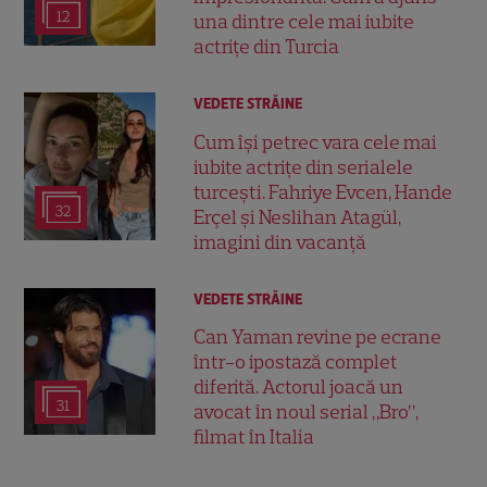
12
una dintre cele mai iubite
actrițe din Turcia
VEDETE STRĂINE
Cum își petrec vara cele mai
iubite actrițe din serialele
turcești. Fahriye Evcen, Hande
32
Erçel și Neslihan Atagül,
imagini din vacanță
VEDETE STRĂINE
Can Yaman revine pe ecrane
într-o ipostază complet
diferită. Actorul joacă un
31
avocat în noul serial „Bro”,
filmat în Italia