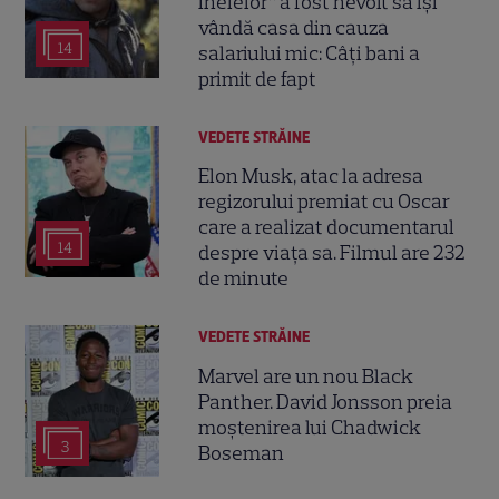
Inelelor” a fost nevoit să își
vândă casa din cauza
14
salariului mic: Câți bani a
primit de fapt
VEDETE STRĂINE
Elon Musk, atac la adresa
regizorului premiat cu Oscar
care a realizat documentarul
14
despre viața sa. Filmul are 232
de minute
VEDETE STRĂINE
Marvel are un nou Black
Panther. David Jonsson preia
moștenirea lui Chadwick
3
Boseman