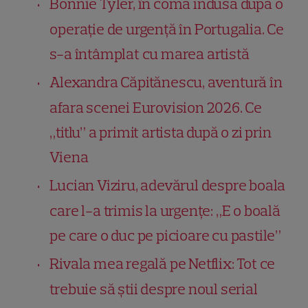
Bonnie Tyler, în comă indusă după o
operație de urgență în Portugalia. Ce
s-a întâmplat cu marea artistă
Alexandra Căpitănescu, aventură în
afara scenei Eurovision 2026. Ce
„titlu” a primit artista după o zi prin
Viena
Lucian Viziru, adevărul despre boala
care l-a trimis la urgențe: „E o boală
pe care o duc pe picioare cu pastile”
Rivala mea regală pe Netflix: Tot ce
trebuie să știi despre noul serial