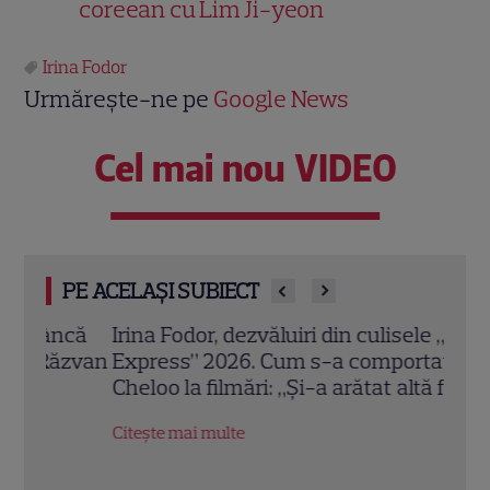
coreean cu Lim Ji-yeon
Irina Fodor
Urmărește-ne pe
Google News
Cel mai nou VIDEO
PE ACELAȘI SUBIECT
ncă
Irina Fodor, dezvăluiri din culisele „Asia
Cum 
ăzvan
Express” 2026. Cum s-a comportat
Urba
Cheloo la filmări: „Și-a arătat altă față”
Irina
Citește mai multe
Citeș