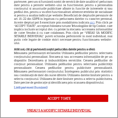
partenere, precum si furnizorii nostri de servicii de date analitice) prelucram
9
„Diavolul se îmbracă de la
date pentru a permite website-ului sa functioneze, pentru a personaliza
continutul si anunturile publicitare afisate in functie de interesele si/sau
Prada 2”. Ce salarii ar fi primit
profilul dvs., pentru a va oferi functionalitati aferente retelelor de socializare
si pentru a analiza traficul pe website. Beneficiati de drepturile prevazute de
actrițele
art. 15-22 din GDPR in legatura cu prelucrarea datelor cu caracter personal.
Aceste drepturi pot fi exercitate prin modalitatea indicata
aici
. Prin click pe
“ACCEPT TOATE”, acceptati folosirea tuturor Tehnologiilor de tip Cookie, care
implica inclusiv acceptul dvs. cu privire la stocarea/accesarea informatiilor
VEDETE STRĂINE
de catre Vendor-ii cu care colaboram. Prin click pe “VREAU SA MODIFIC
SETARILE INDIVIDUAL” puteti schimba preferintele in mod individual, mai
putin cele legate de cookie strict necesare pentru functionarea website-
Tom Holland, decizie radicală
ului.
pentru noul său film! Ce
Atât noi, cât și partenerii noștri prelucrăm datele pentru a oferi:
promisiune a făcut actorul
Măsurarea performanței reclamelor. Utilizarea profilurilor pentru selectarea
conținutului personalizat. Stocarea și/sau accesarea informațiilor de pe un
13
după momentele virale în care
dispozitiv. Dezvoltarea și îmbunătățirea serviciilor. Crearea profilurilor de
conținut personalizat. Utilizarea profilurilor pentru selectarea publicității
a făcut senzație prin dans
personalizate. Crearea profilurilor pentru publicitate personalizată.
Măsurarea performanței conținutului. Înțelegerea publicului prin statistici
sau combinații de date din surse diferite. Utilizarea datelor limitate pentru a
SKYSHOWTIME
selecta conținutul. Utilizarea de date limitate pentru a selecta publicitatea.
Date precise de geolocație și identificarea prin scanarea dispozitivului.
Scarlett Johansson și Kristin
Listă parteneri (furnizori)
Scott Thomas, din nou mamă
ACCEPT TOATE
și fiică pe ecran în „My
13
Mother's Wedding”. Când
VREAU SA MODIFIC SETARILE INDIVIDUAL
apare filmul pe SkyShowtime