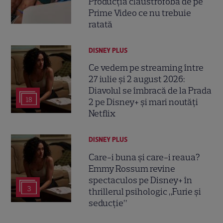
Producția claustrofobă de pe
Prime Video ce nu trebuie
ratată
DISNEY PLUS
Ce vedem pe streaming între
27 iulie și 2 august 2026:
Diavolul se îmbracă de la Prada
18
2 pe Disney+ și mari noutăți
Netflix
DISNEY PLUS
Care-i buna și care-i reaua?
Emmy Rossum revine
spectaculos pe Disney+ în
3
thrillerul psihologic „Furie și
seducție”