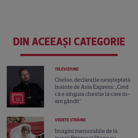
DIN ACEEAȘI CATEGORIE
TELEVIZIUNE
Cheloo, declarație neașteptată
înainte de Asia Express: „Cred
că e singura chestie la care m-
12
am gândit”
VEDETE STRĂINE
Imagini memorabile de la
nunta Prințesei Diana cu