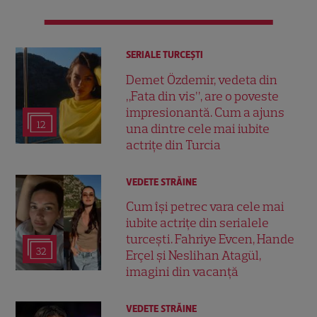
SERIALE TURCEŞTI
Demet Özdemir, vedeta din
„Fata din vis”, are o poveste
impresionantă. Cum a ajuns
12
una dintre cele mai iubite
actrițe din Turcia
VEDETE STRĂINE
Cum își petrec vara cele mai
iubite actrițe din serialele
turcești. Fahriye Evcen, Hande
32
Erçel și Neslihan Atagül,
imagini din vacanță
VEDETE STRĂINE