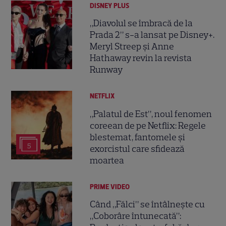
DISNEY PLUS
„Diavolul se îmbracă de la
Prada 2” s-a lansat pe Disney+.
Meryl Streep și Anne
Hathaway revin la revista
Runway
NETFLIX
„Palatul de Est”, noul fenomen
coreean de pe Netflix: Regele
blestemat, fantomele și
5
exorcistul care sfidează
moartea
PRIME VIDEO
Când „Fălci” se întâlnește cu
„Coborâre întunecată”: