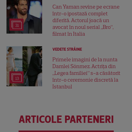
Can Yaman revine pe ecrane
într-o ipostază complet
diferită. Actorul joacă un
31
avocat în noul serial „Bro”,
filmat în Italia
VEDETE STRĂINE
Primele imagini de la nunta
Damlei Sönmez. Actrița din
„Legea familiei” s-a căsătorit
13
într-o ceremonie discretă la
Istanbul
ARTICOLE PARTENERI