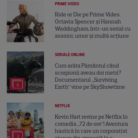
PRIME VIDEO
Ride or Die pe Prime Video.
Octavia Spencer și Hannah
Waddingham, într-un serial cu
asasini, umor și multă acțiune
SERIALE ONLINE
Cum arăta Pământul când
scorpionii aveau doi metri?
Documentarul „Surviving
6
Earth” vine pe SkyShowtime
NETFLIX
Kevin Hart revine pe Netflix în
comedia „72 de ore”! Aventura
haotică în care un corporatist
3
ajunge din greșeală la o