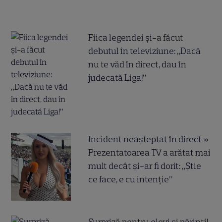
Fiica legendei și-a făcut
debutul în televiziune: „Dacă
nu te văd în direct, dau în
judecată Liga!”
Incident neașteptat în direct »
Prezentatoarea TV a arătat mai
mult decât și-ar fi dorit: „Știe
ce face, e cu intenție”