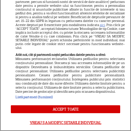
Hannah Waddingham va juca
partenere, precum si furnizorii nostri de servicii de date analitice) prelucram
date pentru a permite website-ului sa functioneze, pentru a personaliza
alături de Jason Statham într-
continutul si anunturile publicitare afisate in functie de interesele si/sau
profilul dvs., pentru a va oferi functionalitati aferente retelelor de socializare
o comedie de acțiune
si pentru a analiza traficul pe website. Beneficiati de drepturile prevazute de
13
art. 15-22 din GDPR in legatura cu prelucrarea datelor cu caracter personal.
spectaculoasă. Toate detaliile
Aceste drepturi pot fi exercitate prin modalitatea indicata
aici
. Prin click pe
despre proiect
“ACCEPT TOATE”, acceptati folosirea tuturor Tehnologiilor de tip Cookie, care
implica inclusiv acceptul dvs. cu privire la stocarea/accesarea informatiilor
de catre Vendor-ii cu care colaboram. Prin click pe “VREAU SA MODIFIC
SETARILE INDIVIDUAL” puteti schimba preferintele in mod individual, mai
putin cele legate de cookie strict necesare pentru functionarea website-
VEDETE STRĂINE
ului.
Tragedie la Hollywood: A murit
Atât noi, cât și partenerii noștri prelucrăm datele pentru a oferi:
Măsurarea performanței reclamelor. Utilizarea profilurilor pentru selectarea
Kaylee Hottle. Actrița din
conținutului personalizat. Stocarea și/sau accesarea informațiilor de pe un
„Godzilla vs. Kong” avea numai
dispozitiv. Dezvoltarea și îmbunătățirea serviciilor. Crearea profilurilor de
conținut personalizat. Utilizarea profilurilor pentru selectarea publicității
7
18 ani
personalizate. Crearea profilurilor pentru publicitate personalizată.
Măsurarea performanței conținutului. Înțelegerea publicului prin statistici
sau combinații de date din surse diferite. Utilizarea datelor limitate pentru a
selecta conținutul. Utilizarea de date limitate pentru a selecta publicitatea.
Date precise de geolocație și identificarea prin scanarea dispozitivului.
Listă parteneri (furnizori)
ŞTIRI
ACCEPT TOATE
VREAU SA MODIFIC SETARILE INDIVIDUAL