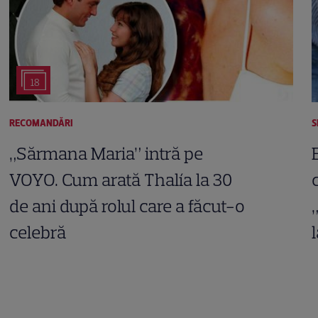
18
RECOMANDĂRI
S
„Sărmana Maria” intră pe
VOYO. Cum arată Thalía la 30
de ani după rolul care a făcut-o
celebră