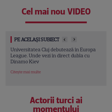
Cel mai nou VIDEO
PE ACELAȘI SUBIECT
opa
Cine transmite România – Țara Galilor și
Cine
la ce oră începe meciul
Țara
lui 
Citește mai multe
Citeș
Actorii turci ai
momentului