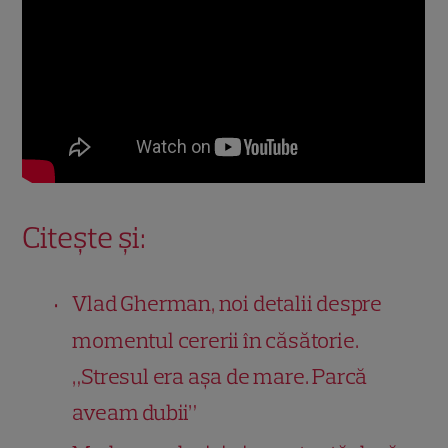
Citește și:
Vlad Gherman, noi detalii despre
momentul cererii în căsătorie.
„Stresul era așa de mare. Parcă
aveam dubii”