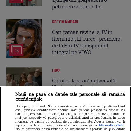
petrecere a burlacilor
RECOMANDĂRI
Can Yaman revine la TV în
România! „El Turco”, premiera
de la Pro TV și disponibil
13
integral pe VOYO
HBO
Ghinion la scară universală!
Noul serial „Stuart nu poate
salva universul”, un spin-off
Nouă ne pasă ca datele tale personale să rămână
confidențiale
din „Teoria Big Bang”, se
Noi și partenerii noștri
596
stocăm și/sau accesăm informații pe dispozitivul
lansează pe HBO Max
dvs., precum identificatorii cookie unici pentru prelucrarea datelor cu
caracter personal. Puteți accepta sau gestiona preferințele dvs. făcând clic
mai jos, respectiv vă puteți opune utilizării unui interes legitim în orice
moment pe pagina cu politica de confidențialitate. Aceste alegeri vor fi
VEDETE STRĂINE
raportate partenerilor noștri și nu vă vor afecta navigarea.
Mai multe detalii
Noi si partenerii nostri (retelele de socializare si agentiile de publicitate