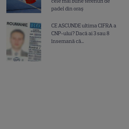
cele mai bune terenuri de
padel din oraș
CE ASCUNDE ultima CIFRA a
CNP-ului? Dacă ai 3 sau 8
însemană că...