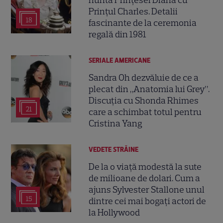
Prințul Charles. Detalii
18
fascinante de la ceremonia
regală din 1981
SERIALE AMERICANE
Sandra Oh dezvăluie de ce a
plecat din „Anatomia lui Grey”.
Discuția cu Shonda Rhimes
21
care a schimbat totul pentru
Cristina Yang
VEDETE STRĂINE
De la o viață modestă la sute
de milioane de dolari. Cum a
ajuns Sylvester Stallone unul
15
dintre cei mai bogați actori de
la Hollywood