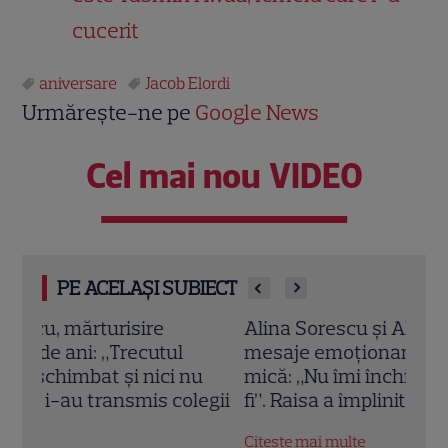
cucerit
aniversare
Jacob Elordi
Urmărește-ne pe
Google News
Cel mai nou VIDEO
PE ACELAȘI SUBIECT
Alina Sorescu și Alexandru Ciucu,
Anca
mesaje emoționante pentru fiica lor cea
repr
u
mică: „Nu îmi închipuiam cât de bună vei
mesa
egii
fi”. Raisa a împlinit 10 ani
Bere
Citește mai multe
Citeș