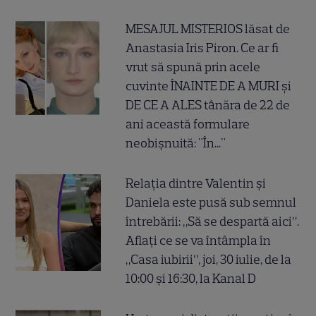
MESAJUL MISTERIOS lăsat de
Anastasia Iris Piron. Ce ar fi
vrut să spună prin acele
cuvinte ÎNAINTE DE A MURI și
DE CE A ALES tânăra de 22 de
ani această formulare
neobișnuită: "În..."
Relația dintre Valentin și
Daniela este pusă sub semnul
întrebării: „Să se despartă aici”.
Aflați ce se va întâmpla în
„Casa iubirii”, joi, 30 iulie, de la
10:00 și 16:30, la Kanal D