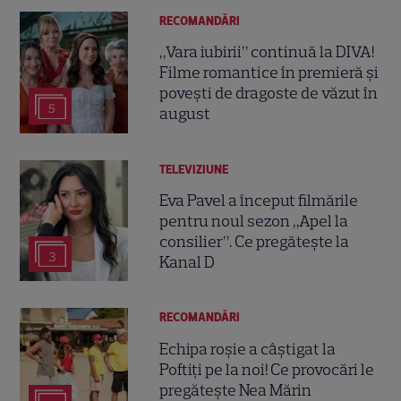
RECOMANDĂRI
„Vara iubirii” continuă la DIVA!
Filme romantice în premieră și
povești de dragoste de văzut în
5
august
TELEVIZIUNE
Eva Pavel a început filmările
pentru noul sezon „Apel la
consilier”. Ce pregătește la
3
Kanal D
RECOMANDĂRI
Echipa roșie a câștigat la
Poftiți pe la noi! Ce provocări le
pregătește Nea Mărin