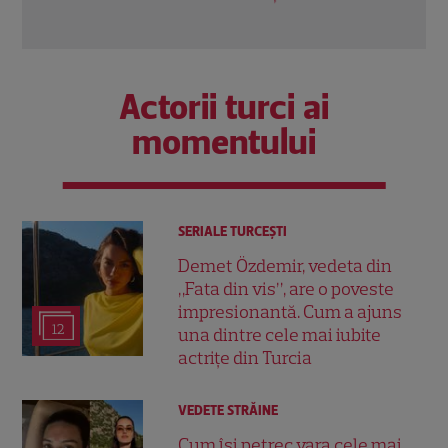
Actorii turci ai
momentului
SERIALE TURCEŞTI
Demet Özdemir, vedeta din
„Fata din vis”, are o poveste
impresionantă. Cum a ajuns
12
una dintre cele mai iubite
actrițe din Turcia
VEDETE STRĂINE
Cum își petrec vara cele mai