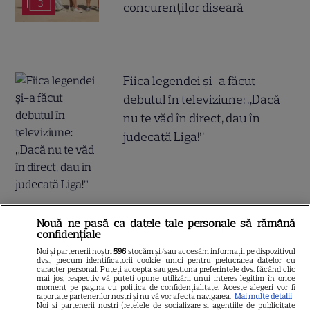
3
concurenților diseară
Fiica legendei și-a făcut
debutul în televiziune: „Dacă
nu te văd în direct, dau în
judecată Liga!”
Incident neașteptat în direct »
Nouă ne pasă ca datele tale personale să rămână
confidențiale
Prezentatoarea TV a arătat mai
Noi și partenerii noștri
596
stocăm și/sau accesăm informații pe dispozitivul
mult decât și-ar fi dorit: „Știe
dvs., precum identificatorii cookie unici pentru prelucrarea datelor cu
caracter personal. Puteți accepta sau gestiona preferințele dvs. făcând clic
ce face, e cu intenție”
mai jos, respectiv vă puteți opune utilizării unui interes legitim în orice
moment pe pagina cu politica de confidențialitate. Aceste alegeri vor fi
raportate partenerilor noștri și nu vă vor afecta navigarea.
Mai multe detalii
Noi si partenerii nostri (retelele de socializare si agentiile de publicitate