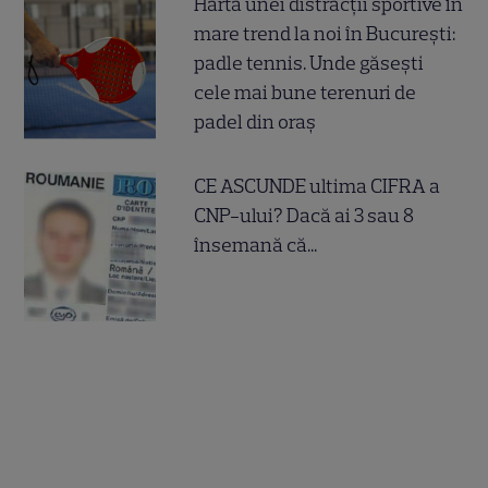
Harta unei distracții sportive în
mare trend la noi în București:
padle tennis. Unde găsești
cele mai bune terenuri de
padel din oraș
CE ASCUNDE ultima CIFRA a
CNP-ului? Dacă ai 3 sau 8
însemană că...