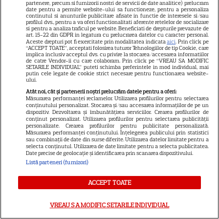
partenere, precum si furnizorii nostri de servicii de date analitice) prelucram
date pentru a permite website-ului sa functioneze, pentru a personaliza
continutul si anunturile publicitare afisate in functie de interesele si/sau
E oficial! Ce a decis Ilie Bolojan,
profilul dvs., pentru a va oferi functionalitati aferente retelelor de socializare
si pentru a analiza traficul pe website. Beneficiati de drepturile prevazute de
cu puțin timp în urmă! Toată
art. 15-22 din GDPR in legatura cu prelucrarea datelor cu caracter personal.
Aceste drepturi pot fi exercitate prin modalitatea indicata
aici
. Prin click pe
lumea vorbește acum despre
“ACCEPT TOATE”, acceptati folosirea tuturor Tehnologiilor de tip Cookie, care
implica inclusiv acceptul dvs. cu privire la stocarea/accesarea informatiilor
asta
de catre Vendor-ii cu care colaboram. Prin click pe “VREAU SA MODIFIC
SETARILE INDIVIDUAL” puteti schimba preferintele in mod individual, mai
putin cele legate de cookie strict necesare pentru functionarea website-
ului.
Atât noi, cât și partenerii noștri prelucrăm datele pentru a oferi:
Măsurarea performanței reclamelor. Utilizarea profilurilor pentru selectarea
conținutului personalizat. Stocarea și/sau accesarea informațiilor de pe un
dispozitiv. Dezvoltarea și îmbunătățirea serviciilor. Crearea profilurilor de
conținut personalizat. Utilizarea profilurilor pentru selectarea publicității
personalizate. Crearea profilurilor pentru publicitate personalizată.
Tragedia înfiorătoare a
Măsurarea performanței conținutului. Înțelegerea publicului prin statistici
sau combinații de date din surse diferite. Utilizarea datelor limitate pentru a
momentului în România!
selecta conținutul. Utilizarea de date limitate pentru a selecta publicitatea.
Date precise de geolocație și identificarea prin scanarea dispozitivului.
Artista noastră și-a luat Adio
Listă parteneri (furnizori)
pe Facebook și a murit! Am
ACCEPT TOATE
aflat chiar acum și nu ne mai
revenim din șoc! Ce i s-a
VREAU SA MODIFIC SETARILE INDIVIDUAL
întâmplat este crunt