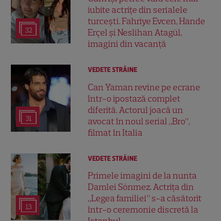
iubite actrițe din serialele
turcești. Fahriye Evcen, Hande
32
Erçel și Neslihan Atagül,
imagini din vacanță
VEDETE STRĂINE
Can Yaman revine pe ecrane
într-o ipostază complet
diferită. Actorul joacă un
31
avocat în noul serial „Bro”,
filmat în Italia
VEDETE STRĂINE
Primele imagini de la nunta
Damlei Sönmez. Actrița din
„Legea familiei” s-a căsătorit
13
într-o ceremonie discretă la
Istanbul