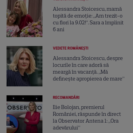
Alessandra Stoicescu, mamă
topită de emoție: „Am trezit-o
cu flori la 9.02!”. Sara a împlinit
6 ani
VEDETE ROMÂNEŞTI
Alessandra Stoicescu, despre
locurile în care adoră să
meargă în vacanță. „Mă
defineşte apropierea de mare”
RECOMANDĂRI
Ilie Bolojan, premierul
României, răspunde în direct
la Observator Antena 1: „Ora
adevărului”