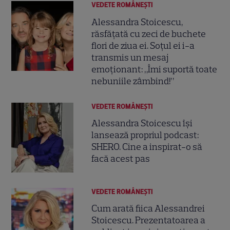
VEDETE ROMÂNEŞTI
Alessandra Stoicescu,
răsfățată cu zeci de buchete
flori de ziua ei. Soțul ei i-a
transmis un mesaj
emoționant: „Îmi suportă toate
nebuniile zâmbind!”
VEDETE ROMÂNEŞTI
Alessandra Stoicescu își
lansează propriul podcast:
SHERO. Cine a inspirat-o să
facă acest pas
VEDETE ROMÂNEŞTI
Cum arată fiica Alessandrei
Stoicescu. Prezentatoarea a