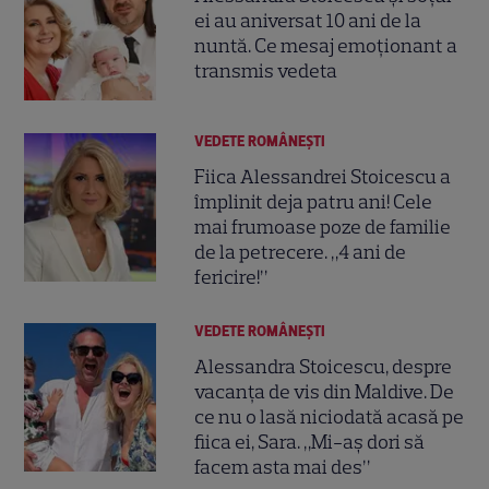
ei au aniversat 10 ani de la
nuntă. Ce mesaj emoționant a
transmis vedeta
VEDETE ROMÂNEŞTI
Fiica Alessandrei Stoicescu a
împlinit deja patru ani! Cele
mai frumoase poze de familie
de la petrecere. „4 ani de
fericire!”
VEDETE ROMÂNEŞTI
Alessandra Stoicescu, despre
vacanța de vis din Maldive. De
ce nu o lasă niciodată acasă pe
fiica ei, Sara. „Mi-aș dori să
facem asta mai des”