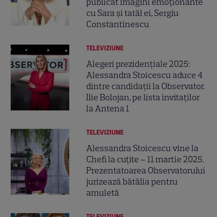
publicat imagini emoționante
cu Sara și tatăl ei, Sergiu
Constantinescu
TELEVIZIUNE
Alegeri prezidențiale 2025:
Alessandra Stoicescu aduce 4
dintre candidații la Observator.
Ilie Bolojan, pe lista invitaților
la Antena 1
TELEVIZIUNE
Alessandra Stoicescu vine la
Chefi la cuțite – 11 martie 2025.
Prezentatoarea Observatorului
jurizează bătălia pentru
amuletă
TELEVIZIUNE