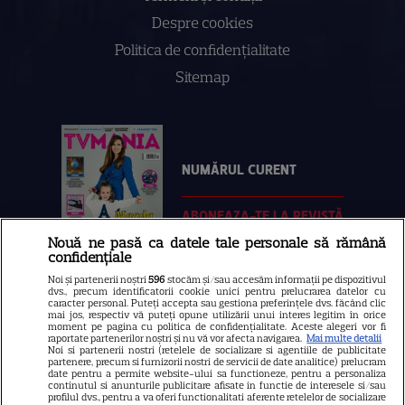
Despre cookies
Politica de confidenţialitate
Sitemap
NUMĂRUL CURENT
ABONEAZA-TE LA REVISTĂ
Nouă ne pasă ca datele tale personale să rămână
confidențiale
Noi și partenerii noștri
596
stocăm și/sau accesăm informații pe dispozitivul
dvs., precum identificatorii cookie unici pentru prelucrarea datelor cu
Libertatea
caracter personal. Puteți accepta sau gestiona preferințele dvs. făcând clic
mai jos, respectiv vă puteți opune utilizării unui interes legitim în orice
moment pe pagina cu politica de confidențialitate. Aceste alegeri vor fi
Libertatea pentru femei
raportate partenerilor noștri și nu vă vor afecta navigarea.
Mai multe detalii
Noi si partenerii nostri (retelele de socializare si agentiile de publicitate
GSP
partenere, precum si furnizorii nostri de servicii de date analitice) prelucram
date pentru a permite website-ului sa functioneze, pentru a personaliza
Știri mondene
continutul si anunturile publicitare afisate in functie de interesele si/sau
profilul dvs., pentru a va oferi functionalitati aferente retelelor de socializare