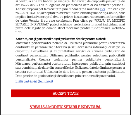
si pentru a analiza traficul pe website. Beneficiati de drepturile prevazute de
Avantaje
art. 15-22 din GDPR in legatura cu prelucrarea datelor cu caracter personal.
Aceste drepturi pot fi exercitate prin modalitatea indicata
aici
. Prin click pe
Elle
“ACCEPT TOATE”, acceptati folosirea tuturor Tehnologiilor de tip Cookie, care
implica inclusiv acceptul dvs. cu privire la stocarea/accesarea informatiilor
Unica
de catre Vendor-ii cu care colaboram. Prin click pe “VREAU SA MODIFIC
SETARILE INDIVIDUAL” puteti schimba preferintele in mod individual, mai
Retete practice
putin cele legate de cookie strict necesare pentru functionarea website-
ului.
Atât noi, cât și partenerii noștri prelucrăm datele pentru a oferi:
Măsurarea performanței reclamelor. Utilizarea profilurilor pentru selectarea
URMĂREȘTE-NE PE
conținutului personalizat. Stocarea și/sau accesarea informațiilor de pe un
dispozitiv. Dezvoltarea și îmbunătățirea serviciilor. Crearea profilurilor de
conținut personalizat. Utilizarea profilurilor pentru selectarea publicității
personalizate. Crearea profilurilor pentru publicitate personalizată.
Măsurarea performanței conținutului. Înțelegerea publicului prin statistici
sau combinații de date din surse diferite. Utilizarea datelor limitate pentru a
selecta conținutul. Utilizarea de date limitate pentru a selecta publicitatea.
Date precise de geolocație și identificarea prin scanarea dispozitivului.
Copyright
2026
Ringier Romania – Toate Drepturile rezervate
Listă parteneri (furnizori)
ACCEPT TOATE
Pariază responsabil! Decizia ONJN nr. 821/25.09.2025.
VREAU SA MODIFIC SETARILE INDIVIDUAL
Jocurile de noroc sunt interzise minorilor.