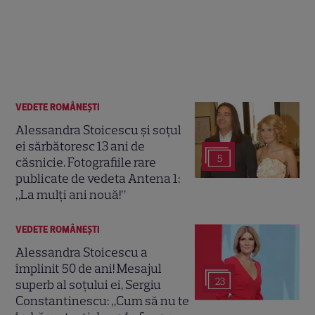
VEDETE ROMÂNEŞTI
Alessandra Stoicescu și soțul
ei sărbătoresc 13 ani de
5
căsnicie. Fotografiile rare
publicate de vedeta Antena 1:
„La mulți ani nouă!”
VEDETE ROMÂNEŞTI
Alessandra Stoicescu a
împlinit 50 de ani! Mesajul
23
superb al soțului ei, Sergiu
Constantinescu: „Cum să nu te