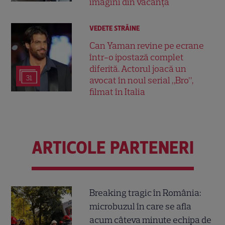
imagini din vacanță
VEDETE STRĂINE
Can Yaman revine pe ecrane
într-o ipostază complet
diferită. Actorul joacă un
31
avocat în noul serial „Bro”,
filmat în Italia
ARTICOLE PARTENERI
Breaking tragic în România:
microbuzul în care se afla
acum câteva minute echipa de