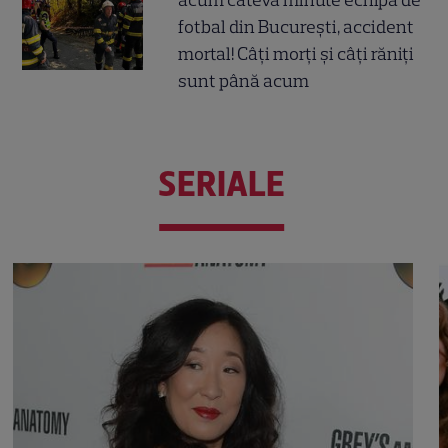
acum câteva minute echipa de
fotbal din București, accident
mortal! Câți morți și câți răniți
sunt până acum
SERIALE