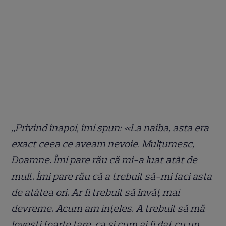
„Privind înapoi, îmi spun: «La naiba, asta era
exact ceea ce aveam nevoie. Mulțumesc,
Doamne. Îmi pare rău că mi-a luat atât de
mult. Îmi pare rău că a trebuit să-mi faci asta
de atâtea ori. Ar fi trebuit să învăț mai
devreme. Acum am înțeles. A trebuit să mă
lovești foarte tare, ca și cum ai fi dat cu un