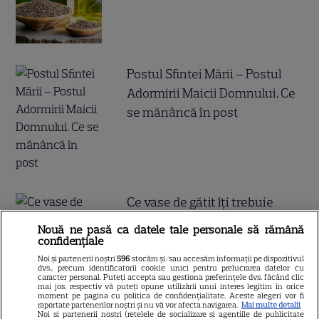
Postul Sfintei Mării – Postul
Adormirii Maicii Domnului. Ce
se mănâncă în post
Ce vase de gătit îți trebuie
dacă te muți singur – ustensile
Nouă ne pasă ca datele tale personale să rămână
pe care trebuie să le ai în
confidențiale
bucătărie
Noi și partenerii noștri
596
stocăm și/sau accesăm informații pe dispozitivul
dvs., precum identificatorii cookie unici pentru prelucrarea datelor cu
caracter personal. Puteți accepta sau gestiona preferințele dvs. făcând clic
mai jos, respectiv vă puteți opune utilizării unui interes legitim în orice
moment pe pagina cu politica de confidențialitate. Aceste alegeri vor fi
raportate partenerilor noștri și nu vă vor afecta navigarea.
Mai multe detalii
Noi si partenerii nostri (retelele de socializare si agentiile de publicitate