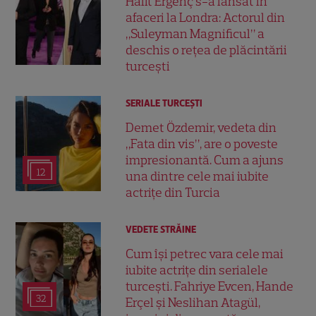
Halit Ergenç s-a lansat în
afaceri la Londra: Actorul din
„Suleyman Magnificul” a
deschis o rețea de plăcintării
turcești
SERIALE TURCEŞTI
Demet Özdemir, vedeta din
„Fata din vis”, are o poveste
impresionantă. Cum a ajuns
12
una dintre cele mai iubite
actrițe din Turcia
VEDETE STRĂINE
Cum își petrec vara cele mai
iubite actrițe din serialele
turcești. Fahriye Evcen, Hande
32
Erçel și Neslihan Atagül,