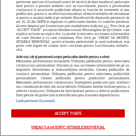
partenere, precum si furnizorii nostri de servicii de date analitice) prelucram
date pentru a permite website-ului sa functioneze, pentru a personaliza
continutul si anunturile publicitare afisate in functie de interesele si/sau
profilul dvs., pentru a va oferi functionalitati aferente retelelor de socializare
si pentru a analiza traficul pe website. Beneficiati de drepturile prevazute de
art. 15-22 din GDPR in legatura cu prelucrarea datelor cu caracter personal.
ALTE ARTICOLE
Aceste drepturi pot fi exercitate prin modalitatea indicata
aici
. Prin click pe
“ACCEPT TOATE”, acceptati folosirea tuturor Tehnologiilor de tip Cookie, care
INTERESANTE
implica inclusiv acceptul dvs. cu privire la stocarea/accesarea informatiilor
de catre Vendor-ii cu care colaboram. Prin click pe “VREAU SA MODIFIC
SETARILE INDIVIDUAL” puteti schimba preferintele in mod individual, mai
putin cele legate de cookie strict necesare pentru functionarea website-
ului.
Atât noi, cât și partenerii noștri prelucrăm datele pentru a oferi:
Măsurarea performanței reclamelor. Utilizarea profilurilor pentru selectarea
NETFLIX
conținutului personalizat. Stocarea și/sau accesarea informațiilor de pe un
dispozitiv. Dezvoltarea și îmbunătățirea serviciilor. Crearea profilurilor de
Noutăți Netflix în august 2026:
conținut personalizat. Utilizarea profilurilor pentru selectarea publicității
personalizate. Crearea profilurilor pentru publicitate personalizată.
Robert De Niro, „Nosferatu” și
Măsurarea performanței conținutului. Înțelegerea publicului prin statistici
sau combinații de date din surse diferite. Utilizarea datelor limitate pentru a
noile sezoane din „Outer
selecta conținutul. Utilizarea de date limitate pentru a selecta publicitatea.
16
Banks” și „Un veac de
Date precise de geolocație și identificarea prin scanarea dispozitivului.
Listă parteneri (furnizori)
singurătate”
ACCEPT TOATE
VEDETE STRĂINE
VREAU SA MODIFIC SETARILE INDIVIDUAL
Sean Astin din „Stăpânul