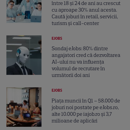
între 18 și 24 de ani au crescut
cu aproape 30% anul acesta.
Caută joburi în retail, servicii,
turism și call-center
EJOBS
Sondaj eJobs: 80% dintre
angajatori cred că dezvoltarea
AI-ului nu va influența
volumul de recrutare în
următorii doi ani
EJOBS
Piața muncii în Q1 – 58.000 de
joburi noi postate pe eJobs.ro,
alte 10.000 pe iajob.ro și 3,7
milioane de aplicări