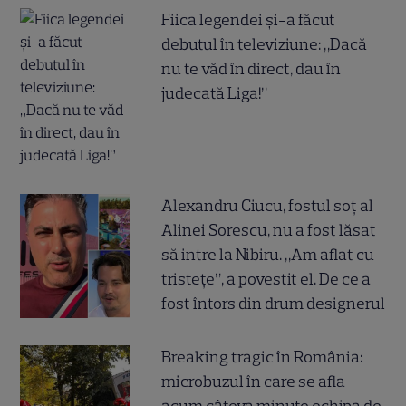
Fiica legendei și-a făcut
debutul în televiziune: „Dacă
nu te văd în direct, dau în
judecată Liga!”
Alexandru Ciucu, fostul soț al
Alinei Sorescu, nu a fost lăsat
să intre la Nibiru. „Am aflat cu
tristețe”, a povestit el. De ce a
fost întors din drum designerul
Breaking tragic în România:
microbuzul în care se afla