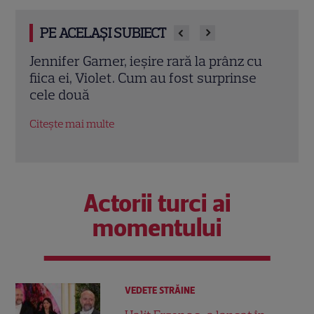
PE ACELAȘI SUBIECT
cu
Eren Kasikci, fost câștigător MasterChef
Prin
e
Turcia, a murit la 37 de ani. Bucătarul a
cu d
fost găsit fără viață în locuința sa
înce
Citește mai multe
Citeș
Actorii turci ai
momentului
VEDETE STRĂINE