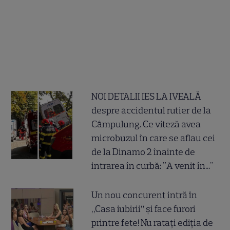
NOI DETALII IES LA IVEALĂ
despre accidentul rutier de la
Câmpulung. Ce viteză avea
microbuzul în care se aflau cei
de la Dinamo 2 înainte de
intrarea în curbă: "A venit în..."
Un nou concurent intră în
„Casa iubirii” și face furori
printre fete! Nu ratați ediția de