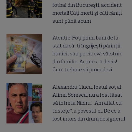
fotbal din București, accident
mortal! Câți morți și câți răniți
sunt până acum
Atenție! Poți primi bani de la
stat dacă-ți îngrijești părinții,
bunicii sau pe cineva vârstnic
din familie. Acum s-a decis!
Cum trebuie să procedezi
Alexandru Ciucu, fostul soț al
Alinei Sorescu, nu a fost lăsat
să intre la Nibiru. „Am aflat cu
tristețe”, a povestit el. De ce a
fost întors din drum designerul