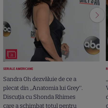
21
SERIALE AMERICANE
R
Sandra Oh dezvăluie de ce a
plecat din „Anatomia lui Grey”.
Discuția cu Shonda Rhimes
care a schimbat totul pentru