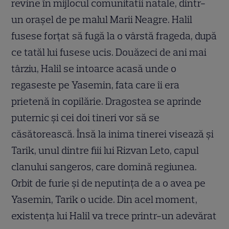
revine în mijlocul comunitatii natale, dintr-
un oraşel de pe malul Marii Neagre. Halil
fusese forțat să fugă la o vârstă frageda, după
ce tatăl lui fusese ucis. Douăzeci de ani mai
târziu, Halil se intoarce acasă unde o
regaseste pe Yasemin, fata care îi era
prietenă în copilărie. Dragostea se aprinde
puternic şi cei doi tineri vor să se
căsătorească. Însă la inima tinerei visează şi
Tarik, unul dintre fiii lui Rizvan Leto, capul
clanului sangeros, care domină regiunea.
Orbit de furie şi de neputinţa de a o avea pe
Yasemin, Tarik o ucide. Din acel moment,
existenţa lui Halil va trece printr-un adevărat