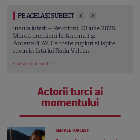
PE ACELAȘI SUBIECT
6.
Can Yaman revine la TV în România! „El
Ce se
Turco”, premiera de la Pro TV și disponibil
Can 
e
integral pe VOYO
iar 
Walk
Citește mai multe
Citeș
Actorii turci ai
momentului
SERIALE TURCEŞTI