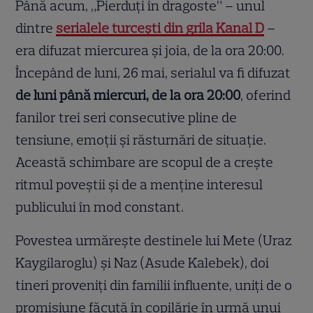
Până acum, „Pierduți în dragoste” – unul
dintre
serialele turcești din grila Kanal D
–
era difuzat miercurea și joia, de la ora 20:00.
Începând de luni, 26 mai, serialul va fi difuzat
de luni până miercuri, de la ora 20:00
, oferind
fanilor trei seri consecutive pline de
tensiune, emoții și răsturnări de situație.
Această schimbare are scopul de a crește
ritmul poveștii și de a menține interesul
publicului în mod constant.
Povestea urmărește destinele lui Mete (Uraz
Kaygilaroglu) și Naz (Asude Kalebek), doi
tineri proveniți din familii influente, uniți de o
promisiune făcută în copilărie în urmă unui