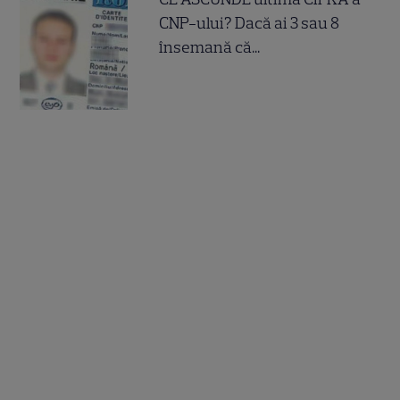
CNP-ului? Dacă ai 3 sau 8
însemană că...