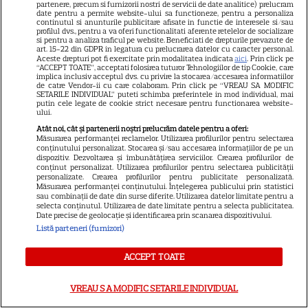
partenere, precum si furnizorii nostri de servicii de date analitice) prelucram
date pentru a permite website-ului sa functioneze, pentru a personaliza
continutul si anunturile publicitare afisate in functie de interesele si/sau
SERIALE AMERICANE
R
profilul dvs., pentru a va oferi functionalitati aferente retelelor de socializare
si pentru a analiza traficul pe website. Beneficiati de drepturile prevazute de
art. 15-22 din GDPR in legatura cu prelucrarea datelor cu caracter personal.
Sandra Oh dezvăluie de ce a
Aceste drepturi pot fi exercitate prin modalitatea indicata
aici
. Prin click pe
“ACCEPT TOATE”, acceptati folosirea tuturor Tehnologiilor de tip Cookie, care
implica inclusiv acceptul dvs. cu privire la stocarea/accesarea informatiilor
plecat din „Anatomia lui Grey”.
de catre Vendor-ii cu care colaboram. Prin click pe “VREAU SA MODIFIC
SETARILE INDIVIDUAL” puteti schimba preferintele in mod individual, mai
putin cele legate de cookie strict necesare pentru functionarea website-
Discuția cu Shonda Rhimes
ului.
Atât noi, cât și partenerii noștri prelucrăm datele pentru a oferi:
care a schimbat totul pentru
Măsurarea performanței reclamelor. Utilizarea profilurilor pentru selectarea
conținutului personalizat. Stocarea și/sau accesarea informațiilor de pe un
Cristina Yang
dispozitiv. Dezvoltarea și îmbunătățirea serviciilor. Crearea profilurilor de
conținut personalizat. Utilizarea profilurilor pentru selectarea publicității
personalizate. Crearea profilurilor pentru publicitate personalizată.
Măsurarea performanței conținutului. Înțelegerea publicului prin statistici
sau combinații de date din surse diferite. Utilizarea datelor limitate pentru a
selecta conținutul. Utilizarea de date limitate pentru a selecta publicitatea.
Date precise de geolocație și identificarea prin scanarea dispozitivului.
ARTICOLE PARTENERI
Listă parteneri (furnizori)
ACCEPT TOATE
VREAU SA MODIFIC SETARILE INDIVIDUAL
Dulceață de pepene galben –