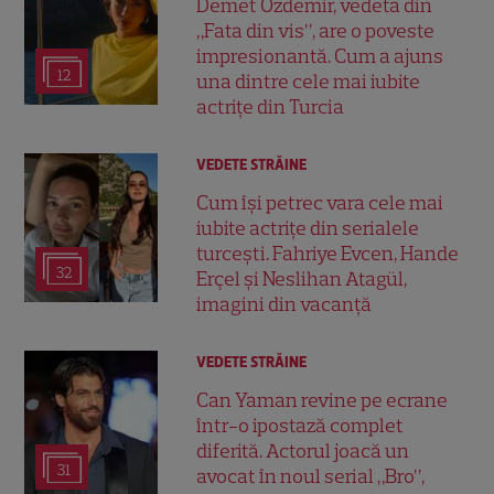
Demet Özdemir, vedeta din
„Fata din vis”, are o poveste
impresionantă. Cum a ajuns
12
una dintre cele mai iubite
actrițe din Turcia
VEDETE STRĂINE
Cum își petrec vara cele mai
iubite actrițe din serialele
turcești. Fahriye Evcen, Hande
32
Erçel și Neslihan Atagül,
imagini din vacanță
VEDETE STRĂINE
Can Yaman revine pe ecrane
într-o ipostază complet
diferită. Actorul joacă un
31
avocat în noul serial „Bro”,