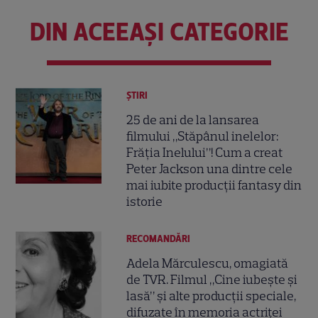
DIN ACEEAȘI CATEGORIE
ȘTIRI
25 de ani de la lansarea
filmului „Stăpânul inelelor:
Frăția Inelului”! Cum a creat
Peter Jackson una dintre cele
mai iubite producții fantasy din
istorie
RECOMANDĂRI
Adela Mărculescu, omagiată
de TVR. Filmul „Cine iubește și
lasă” și alte producții speciale,
difuzate în memoria actriței