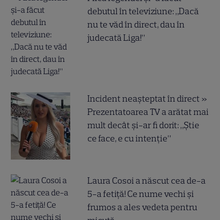
debutul în televiziune: „Dacă
nu te văd în direct, dau în
judecată Liga!”
Incident neașteptat în direct »
Prezentatoarea TV a arătat mai
mult decât și-ar fi dorit: „Știe
ce face, e cu intenție”
Laura Cosoi a născut cea de-a
5-a fetiță! Ce nume vechi și
frumos a ales vedeta pentru