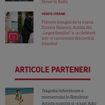
filmat în Italia
VEDETE STRĂINE
Primele imagini de la nunta
Damlei Sönmez. Actrița din
„Legea familiei” s-a căsătorit
13
într-o ceremonie discretă la
Istanbul
ARTICOLE PARTENERI
Tragedia înfiorătoare a
momentului în România!
Artista noastră și-a luat Adio