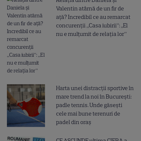
Relația dintre Daniela și
Valentin atârnă de un fir de
ață? Incredibil ce au remarcat
concurenții „Casa iubirii”: „El
nu e mulțumit de relația lor”
Harta unei distracții sportive în
mare trend la noi în București:
padle tennis. Unde găsești
cele mai bune terenuri de
padel din oraș
CE ASCUNDE ultima CIFRA a