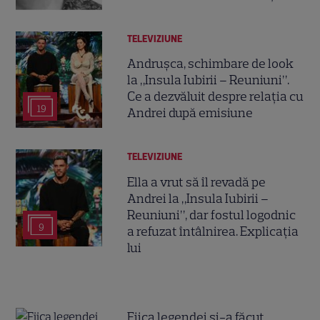
TELEVIZIUNE
Andrușca, schimbare de look
la „Insula Iubirii – Reuniuni”.
Ce a dezvăluit despre relația cu
19
Andrei după emisiune
TELEVIZIUNE
Ella a vrut să îl revadă pe
Andrei la „Insula Iubirii –
Reuniuni”, dar fostul logodnic
9
a refuzat întâlnirea. Explicația
lui
Fiica legendei și-a făcut