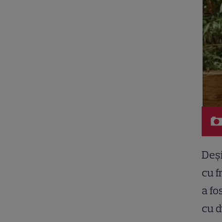
Deși
cu f
a fo
cu d