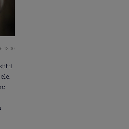
6, 18:00
stilul
ele.
re
ă