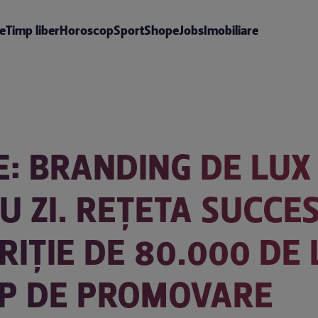
te
Timp liber
Horoscop
Sport
Shop
eJobs
Imobiliare
: BRANDING DE LUX
U ZI. REȚETA SUCCE
RIȚIE DE 80.000 DE 
IP DE PROMOVARE