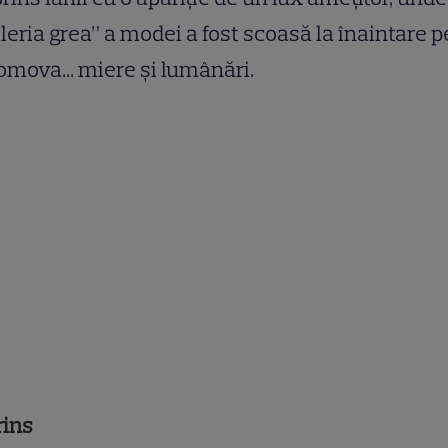
ileria grea” a modei a fost scoasă la înaintare 
omova... miere și lumânări.
rins