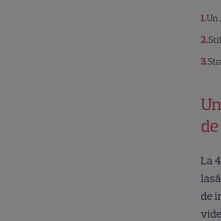
1
Un „
2
Sti
3
Str
Un
de 
La 4
lasă
de i
vide