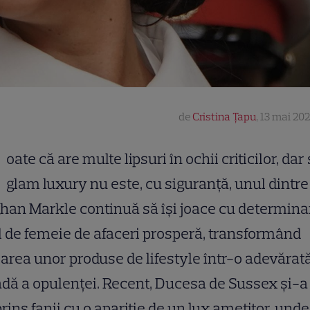
de
Cristina Țapu
,
13 mai 202
oate că are multe lipsuri în ochii criticilor, dar 
glam luxury nu este, cu siguranță, unul dintre 
an Markle continuă să își joace cu determina
l de femeie de afaceri prosperă, transformând
area unor produse de lifestyle într-o adevărat
dă a opulenței. Recent, Ducesa de Sussex și-a
rins fanii cu o apariție de un lux amețitor, unde