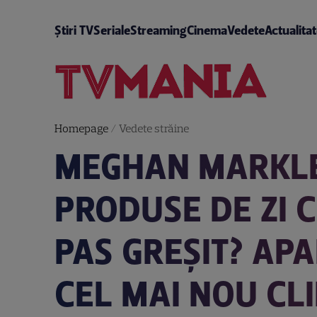
Știri TV
Seriale
Streaming
Cinema
Vedete
Actualita
Homepage
/
Vedete străine
MEGHAN MARKLE
PRODUSE DE ZI C
PAS GREȘIT? APA
CEL MAI NOU CL