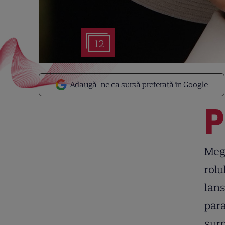
12
Adaugă-ne ca sursă preferată în Google
P
Megh
rolu
lans
para
surp