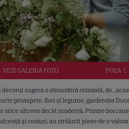
VEZI
GALERIA
FOTO
POZA
1 
 decorul sugera o atmosferă relaxată, de „acas
ructe proaspete, flori și legume, garderoba Duc
st orice altceva decât modestă. Printre borcane
ulceață și ceaiuri, au strălucit piese de o valoa