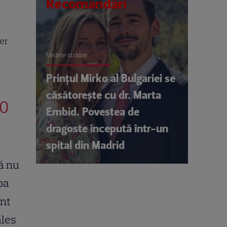
Recomandări
ner
Vedete străine
Prințul Mirko al Bulgariei se
căsătorește cu dr. Marta
00
Embid. Povestea de
dragoste începută într-un
spital din Madrid
ă nu
ba
ent
ales