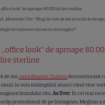
office look” de aproape 80.000 de lire sterline
lul „Montecito Chic”: Blugi de sute de lire și rochii de desig
ategie de business sau exces de imagine?
 „office look” de aproape 80.0
lire sterline
4 de ani,
nora Regelui Charles
demonstrează c
 nimic la voia întâmplării atunci când vine vor
maginea brandului său,
As Ever
. În cel mai rec
oclip promoțional de pe Instagram, Meghan a 