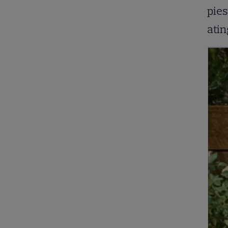
pies
atin