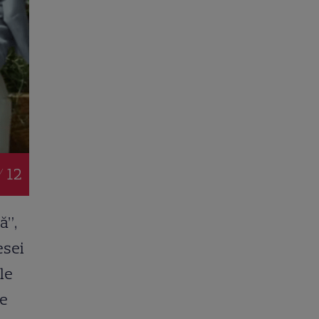
/ 12
ă”,
esei
le
re