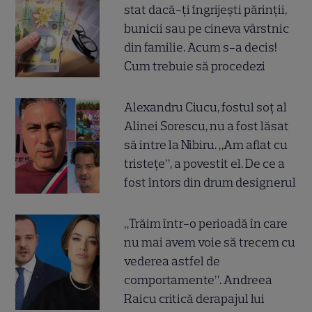
stat dacă-ți îngrijești părinții,
bunicii sau pe cineva vârstnic
din familie. Acum s-a decis!
Cum trebuie să procedezi
Alexandru Ciucu, fostul soț al
Alinei Sorescu, nu a fost lăsat
să intre la Nibiru. „Am aflat cu
tristețe”, a povestit el. De ce a
fost întors din drum designerul
„Trăim într-o perioadă în care
nu mai avem voie să trecem cu
vederea astfel de
comportamente”. Andreea
Raicu critică derapajul lui