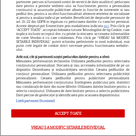
partenere, precum si furnizorii nostri de servicii de date analitice) prelucram
date pentru a permite website-ului sa functioneze, pentru a personaliza
continutul si anunturile publicitare afisate in functie de interesele si/sau
NOI DETALII IES LA IVEALĂ
profilul dvs., pentru a va oferi functionalitati aferente retelelor de socializare
si pentru a analiza traficul pe website. Beneficiati de drepturile prevazute de
despre accidentul rutier de la
art. 15-22 din GDPR in legatura cu prelucrarea datelor cu caracter personal.
Aceste drepturi pot fi exercitate prin modalitatea indicata
aici
. Prin click pe
Câmpulung. Ce viteză avea
“ACCEPT TOATE”, acceptati folosirea tuturor Tehnologiilor de tip Cookie, care
implica inclusiv acceptul dvs. cu privire la stocarea/accesarea informatiilor
de catre Vendor-ii cu care colaboram. Prin click pe “VREAU SA MODIFIC
microbuzul în care se aflau cei
SETARILE INDIVIDUAL” puteti schimba preferintele in mod individual, mai
putin cele legate de cookie strict necesare pentru functionarea website-
de la Dinamo 2 înainte de
ului.
intrarea în curbă: "A venit în..."
Atât noi, cât și partenerii noștri prelucrăm datele pentru a oferi:
Măsurarea performanței reclamelor. Utilizarea profilurilor pentru selectarea
conținutului personalizat. Stocarea și/sau accesarea informațiilor de pe un
dispozitiv. Dezvoltarea și îmbunătățirea serviciilor. Crearea profilurilor de
Un nou concurent intră în
conținut personalizat. Utilizarea profilurilor pentru selectarea publicității
personalizate. Crearea profilurilor pentru publicitate personalizată.
„Casa iubirii” și face furori
Măsurarea performanței conținutului. Înțelegerea publicului prin statistici
sau combinații de date din surse diferite. Utilizarea datelor limitate pentru a
printre fete! Nu ratați ediția de
selecta conținutul. Utilizarea de date limitate pentru a selecta publicitatea.
Date precise de geolocație și identificarea prin scanarea dispozitivului.
sâmbătă, 1 august, difuzată de
Listă parteneri (furnizori)
la 16:00 și 19:00, la Kanal D
ACCEPT TOATE
Harta unei distracții sportive în
VREAU SA MODIFIC SETARILE INDIVIDUAL
mare trend la noi în București: