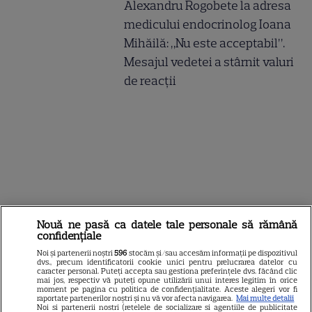
Alexandru Rogobete la adresa
medicului endocrinolog Ioana
Mihăilă: „Nu este acceptabil”.
Mesajul vedetei a stârnit valuri
de reacții
Nouă ne pasă ca datele tale personale să rămână
confidențiale
Noi și partenerii noștri
596
stocăm și/sau accesăm informații pe dispozitivul
dvs., precum identificatorii cookie unici pentru prelucrarea datelor cu
caracter personal. Puteți accepta sau gestiona preferințele dvs. făcând clic
mai jos, respectiv vă puteți opune utilizării unui interes legitim în orice
moment pe pagina cu politica de confidențialitate. Aceste alegeri vor fi
raportate partenerilor noștri și nu vă vor afecta navigarea.
Mai multe detalii
Noi si partenerii nostri (retelele de socializare si agentiile de publicitate