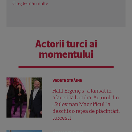
Rom
Citește mai multe
Citeș
Actorii turci ai
momentului
VEDETE STRĂINE
Halit Ergenç s-a lansat în
afaceri la Londra: Actorul din
„Suleyman Magnificul” a
deschis o rețea de plăcintării
turcești