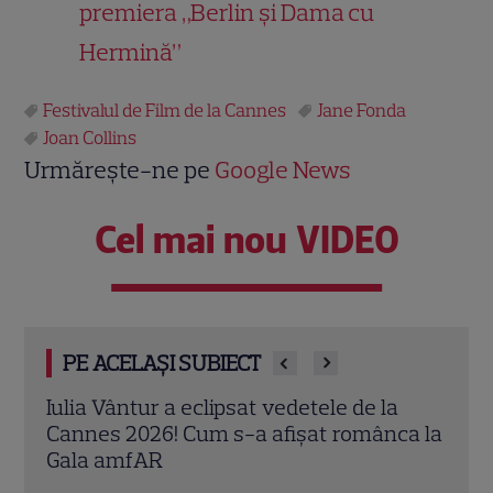
premiera „Berlin și Dama cu
Hermină”
Festivalul de Film de la Cannes
Jane Fonda
Joan Collins
Urmărește-ne pe
Google News
Cel mai nou VIDEO
PE ACELAȘI SUBIECT
Iulia Vântur, Mădălina Ghenea, Andreea
Cris
ca la
Esca și Ana Bodea, spectacol total la
vira
Cannes 2026! Secretul din spatele
prez
rochiilor care au cucerit fotografii
Deta