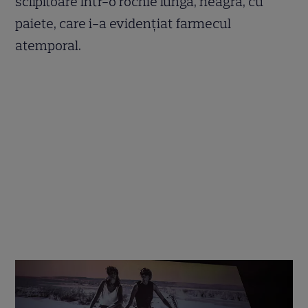
sclipitoare într-o rochie lungă, neagră, cu
paiete, care i-a evidențiat farmecul
atemporal.