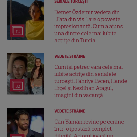
SERIALE TURCEŞTI
Demet Özdemir, vedeta din
„Fata din vis”, are o poveste
impresionantă. Cum a ajuns
12
una dintre cele mai iubite
actrițe din Turcia
VEDETE STRĂINE
Cum își petrec vara cele mai
iubite actrițe din serialele
turcești. Fahriye Evcen, Hande
32
Erçel și Neslihan Atagül,
imagini din vacanță
VEDETE STRĂINE
Can Yaman revine pe ecrane
într-o ipostază complet
diferită. Actorul joacă un