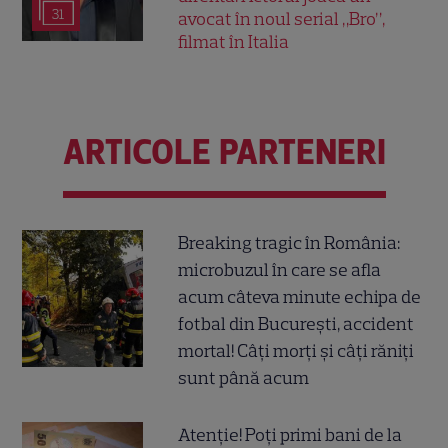
31
avocat în noul serial „Bro”,
filmat în Italia
ARTICOLE PARTENERI
Breaking tragic în România:
microbuzul în care se afla
acum câteva minute echipa de
fotbal din București, accident
mortal! Câți morți și câți răniți
sunt până acum
Atenție! Poți primi bani de la