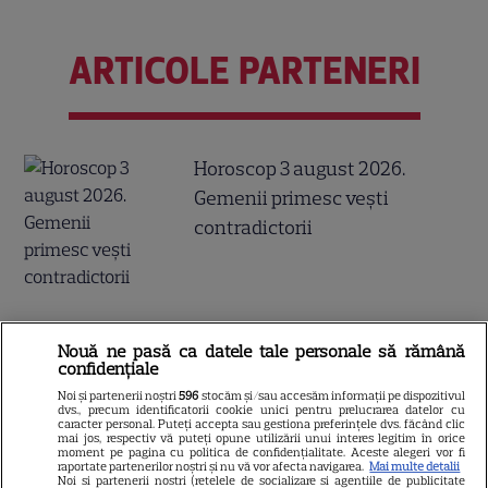
ARTICOLE PARTENERI
Horoscop 3 august 2026.
Gemenii primesc vești
contradictorii
Loto 6/49 din 2 august 2026.
Nouă ne pasă ca datele tale personale să rămână
Numerele extrase duminică
confidențiale
Noi și partenerii noștri
596
stocăm și/sau accesăm informații pe dispozitivul
dvs., precum identificatorii cookie unici pentru prelucrarea datelor cu
caracter personal. Puteți accepta sau gestiona preferințele dvs. făcând clic
mai jos, respectiv vă puteți opune utilizării unui interes legitim în orice
moment pe pagina cu politica de confidențialitate. Aceste alegeri vor fi
raportate partenerilor noștri și nu vă vor afecta navigarea.
Mai multe detalii
Noi si partenerii nostri (retelele de socializare si agentiile de publicitate