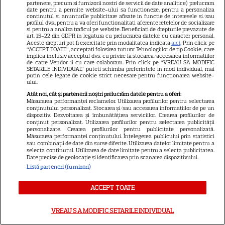
partenere, precum si furnizorii nostri de servicii de date analitice) prelucram
date pentru a permite website-ului sa functioneze, pentru a personaliza
Cum coci vinetele la bloc, fără
continutul si anunturile publicitare afisate in functie de interesele si/sau
profilul dvs., pentru a va oferi functionalitati aferente retelelor de socializare
să umpli casa de fum
si pentru a analiza traficul pe website. Beneficiati de drepturile prevazute de
art. 15-22 din GDPR in legatura cu prelucrarea datelor cu caracter personal.
Aceste drepturi pot fi exercitate prin modalitatea indicata
aici
. Prin click pe
“ACCEPT TOATE”, acceptati folosirea tuturor Tehnologiilor de tip Cookie, care
implica inclusiv acceptul dvs. cu privire la stocarea/accesarea informatiilor
de catre Vendor-ii cu care colaboram. Prin click pe “VREAU SA MODIFIC
SETARILE INDIVIDUAL” puteti schimba preferintele in mod individual, mai
putin cele legate de cookie strict necesare pentru functionarea website-
ului.
Atât noi, cât și partenerii noștri prelucrăm datele pentru a oferi:
Cum se face cafeaua la presa
Măsurarea performanței reclamelor. Utilizarea profilurilor pentru selectarea
conținutului personalizat. Stocarea și/sau accesarea informațiilor de pe un
franceză – cum funcționează
dispozitiv. Dezvoltarea și îmbunătățirea serviciilor. Crearea profilurilor de
conținut personalizat. Utilizarea profilurilor pentru selectarea publicității
și care sunt avantajele
personalizate. Crearea profilurilor pentru publicitate personalizată.
Măsurarea performanței conținutului. Înțelegerea publicului prin statistici
sau combinații de date din surse diferite. Utilizarea datelor limitate pentru a
selecta conținutul. Utilizarea de date limitate pentru a selecta publicitatea.
Date precise de geolocație și identificarea prin scanarea dispozitivului.
Listă parteneri (furnizori)
ACCEPT TOATE
ALTE ARTICOLE
VREAU SA MODIFIC SETARILE INDIVIDUAL
INTERESANTE