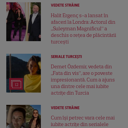
VEDETE STRĂINE
Halit Ergenç s-a lansat în
afaceri la Londra: Actorul din
„Suleyman Magnificul” a
deschis o rețea de plăcintării
turcești
SERIALE TURCEŞTI
Demet Özdemir, vedeta din
„Fata din vis”, are o poveste
impresionantă. Cum a ajuns
12
una dintre cele mai iubite
actrițe din Turcia
VEDETE STRĂINE
Cum își petrec vara cele mai
iubite actrițe din serialele