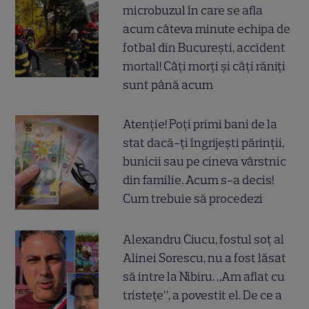
microbuzul în care se afla
acum câteva minute echipa de
fotbal din București, accident
mortal! Câți morți și câți răniți
sunt până acum
Atenție! Poți primi bani de la
stat dacă-ți îngrijești părinții,
bunicii sau pe cineva vârstnic
din familie. Acum s-a decis!
Cum trebuie să procedezi
Alexandru Ciucu, fostul soț al
Alinei Sorescu, nu a fost lăsat
să intre la Nibiru. „Am aflat cu
tristețe”, a povestit el. De ce a