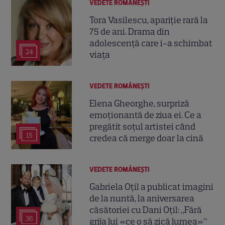
VEDETE ROMÂNEŞTI
Tora Vasilescu, apariție rară la
75 de ani. Drama din
adolescență care i-a schimbat
24
viața
VEDETE ROMÂNEŞTI
Elena Gheorghe, surpriză
emoționantă de ziua ei. Ce a
pregătit soțul artistei când
15
credea că merge doar la cină
VEDETE ROMÂNEŞTI
Gabriela Oțil a publicat imagini
de la nuntă, la aniversarea
căsătoriei cu Dani Oțil: „Fără
36
grija lui «ce o să zică lumea»”