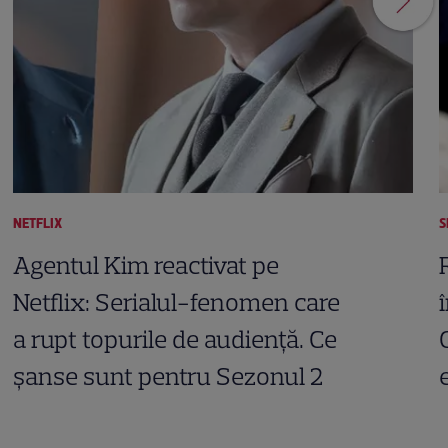
NETFLIX
S
Agentul Kim reactivat pe
Netflix: Serialul-fenomen care
a rupt topurile de audiență. Ce
șanse sunt pentru Sezonul 2