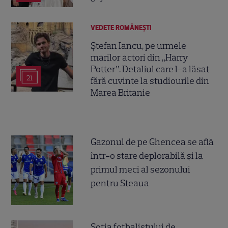
VEDETE ROMÂNEŞTI
Ștefan Iancu, pe urmele
marilor actori din „Harry
Potter”. Detaliul care l-a lăsat
21
fără cuvinte la studiourile din
Marea Britanie
Gazonul de pe Ghencea se află
într-o stare deplorabilă și la
primul meci al sezonului
pentru Steaua
Soția fotbalistului de