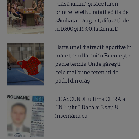
„Casa iubirii” și face furori
printre fete! Nu ratați ediția de
sâmbătă, 1 august, difuzată de
la 16:00 și 19:00, la Kanal D
Harta unei distracții sportive în
mare trend la noi în București:
padle tennis. Unde găsești
cele mai bune terenuri de
padel din oraș
CE ASCUNDE ultima CIFRA a
CNP-ului? Dacă ai 3 sau 8
însemană că...