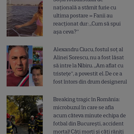
națională a stârnit furie cu
ultima postare » Fanii au
reacționat dur: „Cum să spui
așa ceva?”
Alexandru Ciucu, fostul soț al
Alinei Sorescu, nu a fost lăsat
să intre la Nibiru. „Am aflat cu
tristețe”, a povestit el. De ce a
fost întors din drum designerul
Breaking tragic în România:
microbuzul în care se afla
acum câteva minute echipa de
fotbal din București, accident
mortal! Câți morți și câți răniți