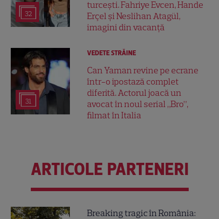
turcești. Fahriye Evcen, Hande
32
Erçel și Neslihan Atagül,
imagini din vacanță
VEDETE STRĂINE
Can Yaman revine pe ecrane
într-o ipostază complet
diferită. Actorul joacă un
31
avocat în noul serial „Bro”,
filmat în Italia
ARTICOLE PARTENERI
Breaking tragic în România: