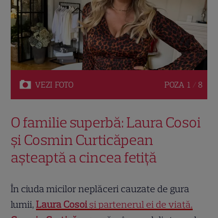
VEZI
FOTO
POZA
1 / 8
O familie superbă: Laura Cosoi
și Cosmin Curticăpean
așteaptă a cincea fetiță
În ciuda micilor neplăceri cauzate de gura
lumii,
Laura Cosoi
și partenerul ei de viață,