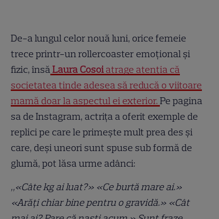
De-a lungul celor nouă luni, orice femeie
trece printr-un rollercoaster emoțional și
fizic, însă
Laura Cosoi
atrage atenția că
societatea tinde adesea să reducă o viitoare
mamă doar la aspectul ei exterior.
Pe pagina
sa de Instagram, actrița a oferit exemple de
replici pe care le primește mult prea des și
care, deși uneori sunt spuse sub formă de
glumă, pot lăsa urme adânci:
„«Câte kg ai luat?» «Ce burtă mare ai.»
«Arăți chiar bine pentru o gravidă.» «Cât
mai ai? Pare că naști acum.» Sunt fraze