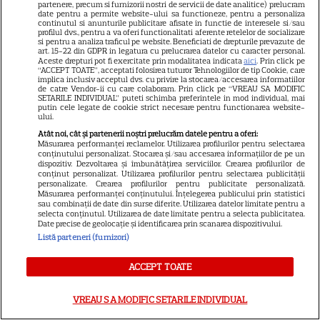
partenere, precum si furnizorii nostri de servicii de date analitice) prelucram
date pentru a permite website-ului sa functioneze, pentru a personaliza
continutul si anunturile publicitare afisate in functie de interesele si/sau
SERIALE AMERICANE
R
profilul dvs., pentru a va oferi functionalitati aferente retelelor de socializare
si pentru a analiza traficul pe website. Beneficiati de drepturile prevazute de
Sandra Oh dezvăluie de ce a
art. 15-22 din GDPR in legatura cu prelucrarea datelor cu caracter personal.
Aceste drepturi pot fi exercitate prin modalitatea indicata
aici
. Prin click pe
“ACCEPT TOATE”, acceptati folosirea tuturor Tehnologiilor de tip Cookie, care
plecat din „Anatomia lui Grey”.
implica inclusiv acceptul dvs. cu privire la stocarea/accesarea informatiilor
de catre Vendor-ii cu care colaboram. Prin click pe “VREAU SA MODIFIC
SETARILE INDIVIDUAL” puteti schimba preferintele in mod individual, mai
Discuția cu Shonda Rhimes
putin cele legate de cookie strict necesare pentru functionarea website-
ului.
care a schimbat totul pentru
Atât noi, cât și partenerii noștri prelucrăm datele pentru a oferi:
Măsurarea performanței reclamelor. Utilizarea profilurilor pentru selectarea
conținutului personalizat. Stocarea și/sau accesarea informațiilor de pe un
Cristina Yang
dispozitiv. Dezvoltarea și îmbunătățirea serviciilor. Crearea profilurilor de
conținut personalizat. Utilizarea profilurilor pentru selectarea publicității
personalizate. Crearea profilurilor pentru publicitate personalizată.
Măsurarea performanței conținutului. Înțelegerea publicului prin statistici
sau combinații de date din surse diferite. Utilizarea datelor limitate pentru a
selecta conținutul. Utilizarea de date limitate pentru a selecta publicitatea.
ARTICOLE PARTENERI
Date precise de geolocație și identificarea prin scanarea dispozitivului.
Listă parteneri (furnizori)
ACCEPT TOATE
Horoscop Urania | Previziuni
VREAU SA MODIFIC SETARILE INDIVIDUAL
astrologice pentru perioada 1 –