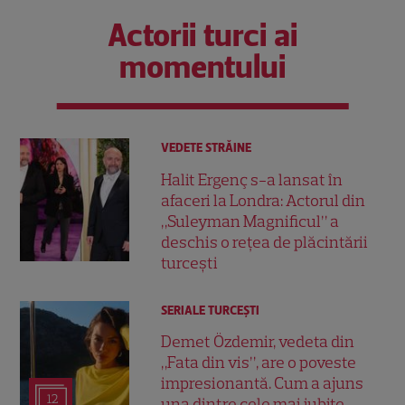
Actorii turci ai
momentului
VEDETE STRĂINE
Halit Ergenç s-a lansat în
afaceri la Londra: Actorul din
„Suleyman Magnificul” a
deschis o rețea de plăcintării
turcești
SERIALE TURCEŞTI
Demet Özdemir, vedeta din
„Fata din vis”, are o poveste
impresionantă. Cum a ajuns
12
una dintre cele mai iubite