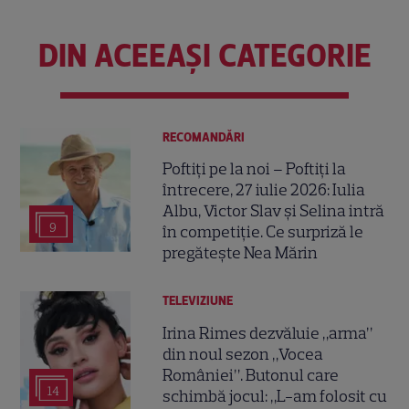
DIN ACEEAȘI CATEGORIE
RECOMANDĂRI
Poftiți pe la noi – Poftiți la
întrecere, 27 iulie 2026: Iulia
Albu, Victor Slav și Selina intră
9
în competiție. Ce surpriză le
pregătește Nea Mărin
TELEVIZIUNE
Irina Rimes dezvăluie „arma”
din noul sezon „Vocea
României”. Butonul care
14
schimbă jocul: „L-am folosit cu