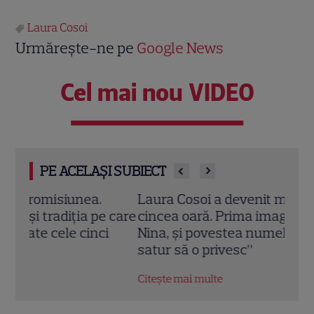
Laura Cosoi
Urmărește-ne pe
Google News
Cel mai nou VIDEO
PE ACELAȘI SUBIECT
Laura Cosoi a devenit mamă pentru a
Laur
 care
cincea oară. Prima imagine cu fiica ei,
de z
i
Nina, și povestea numelui ales. „Nu mă
foto
satur să o privesc”
fanil
Citește mai multe
Citeș