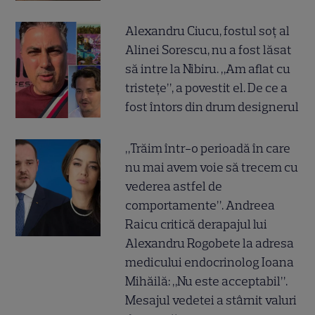
Alexandru Ciucu, fostul soț al
Alinei Sorescu, nu a fost lăsat
să intre la Nibiru. „Am aflat cu
tristețe”, a povestit el. De ce a
fost întors din drum designerul
„Trăim într-o perioadă în care
nu mai avem voie să trecem cu
vederea astfel de
comportamente”. Andreea
Raicu critică derapajul lui
Alexandru Rogobete la adresa
medicului endocrinolog Ioana
Mihăilă: „Nu este acceptabil”.
Mesajul vedetei a stârnit valuri