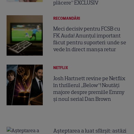
plăcere” EXCLUSIV
RECOMANDĂRI
Meci decisiv pentru FCSB cu
FK Auda! Anunțul important
făcut pentru suporteri: unde se
vede în direct manșa retur
NETFLIX
Josh Hartnett revine pe Netflix
în thrillerul „Below”! Noutăți
majore despre premiile Emmy
și noul serial Dan Brown
Așteptarea a luat sfârșit: astăzi