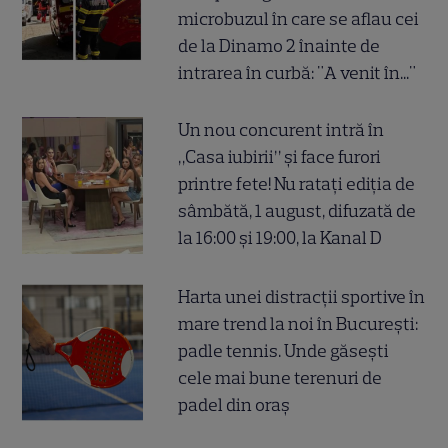
microbuzul în care se aflau cei
de la Dinamo 2 înainte de
intrarea în curbă: "A venit în..."
Un nou concurent intră în
„Casa iubirii” și face furori
printre fete! Nu ratați ediția de
sâmbătă, 1 august, difuzată de
la 16:00 și 19:00, la Kanal D
Harta unei distracții sportive în
mare trend la noi în București:
padle tennis. Unde găsești
cele mai bune terenuri de
padel din oraș