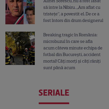
Alinei Sorescu, nu a fost lăsat
să intre la Nibiru. „Am aflat cu
tristețe”, a povestit el. De ce a
fost întors din drum designerul
Breaking tragic în România:
microbuzul în care se afla
acum câteva minute echipa de
fotbal din București, accident
mortal! Câți morți și câți răniți
sunt până acum
SERIALE