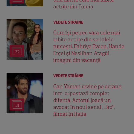
actrițe din Turcia
VEDETE STRĂINE
Cum își petrec vara cele mai
iubite actrițe din serialele
turcești. Fahriye Evcen, Hande
32
Erçel și Neslihan Atagül,
imagini din vacanță
VEDETE STRĂINE
Can Yaman revine pe ecrane
într-o ipostază complet
diferită. Actorul joacă un
31
avocat în noul serial „Bro”,
filmat în Italia