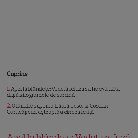
Cuprins
1
Apel la blândețe: Vedeta refuză să fie evaluată
după kilogramele de sarcină
2
O familie superbă: Laura Cosoi și Cosmin
Curticăpean așteaptă a cincea fetiță
Apel la blândețe: Vedeta refuză