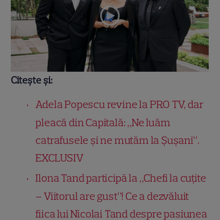
Citește și:
Adela Popescu revine la PRO TV, dar
pleacă din Capitală: „Ne luăm
catrafusele și ne mutăm la Șușani”.
EXCLUSIV
Ilona Tand participă la „Chefi la cuțite
– Viitorul are gust”! Ce a dezvăluit
fiica lui Nicolai Tand despre pasiunea