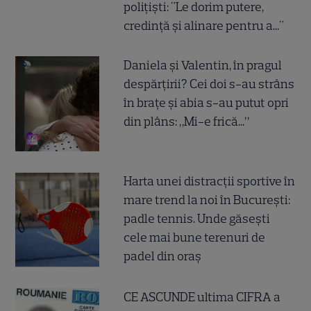
polițiști: "Le dorim putere,
credință și alinare pentru a..."
Daniela și Valentin, în pragul
despărțirii? Cei doi s-au strâns
în brațe și abia s-au putut opri
din plâns: „Mi-e frică...”
Harta unei distracții sportive în
mare trend la noi în București:
padle tennis. Unde găsești
cele mai bune terenuri de
padel din oraș
CE ASCUNDE ultima CIFRA a