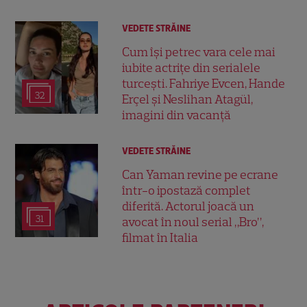
VEDETE STRĂINE
Cum își petrec vara cele mai
iubite actrițe din serialele
turcești. Fahriye Evcen, Hande
32
Erçel și Neslihan Atagül,
imagini din vacanță
VEDETE STRĂINE
Can Yaman revine pe ecrane
într-o ipostază complet
diferită. Actorul joacă un
31
avocat în noul serial „Bro”,
filmat în Italia