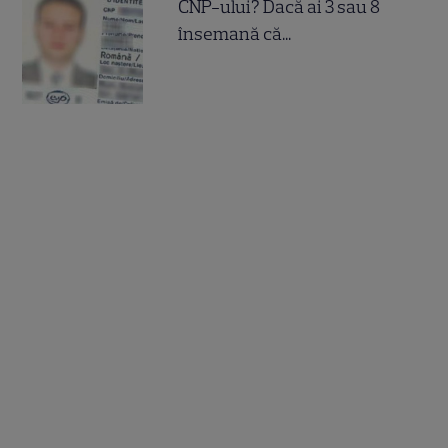
CNP-ului? Dacă ai 3 sau 8
însemană că...