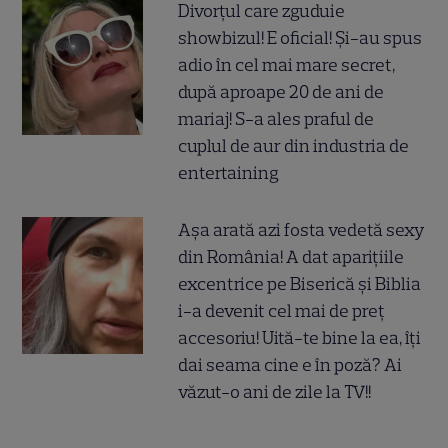
Divorțul care zguduie
showbizul! E oficial! Și-au spus
adio în cel mai mare secret,
după aproape 20 de ani de
mariaj! S-a ales praful de
cuplul de aur din industria de
entertaining
Așa arată azi fosta vedetă sexy
din România! A dat aparițiile
excentrice pe Biserică și Biblia
i-a devenit cel mai de preț
accesoriu! Uită-te bine la ea, îți
dai seama cine e în poză? Ai
văzut-o ani de zile la TV!!