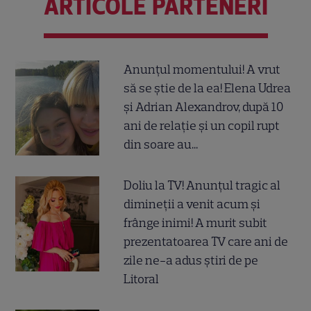
ARTICOLE PARTENERI
Anunțul momentului! A vrut
să se știe de la ea! Elena Udrea
și Adrian Alexandrov, după 10
ani de relație și un copil rupt
din soare au...
Doliu la TV! Anunțul tragic al
dimineții a venit acum și
frânge inimi! A murit subit
prezentatoarea TV care ani de
zile ne-a adus știri de pe
Litoral