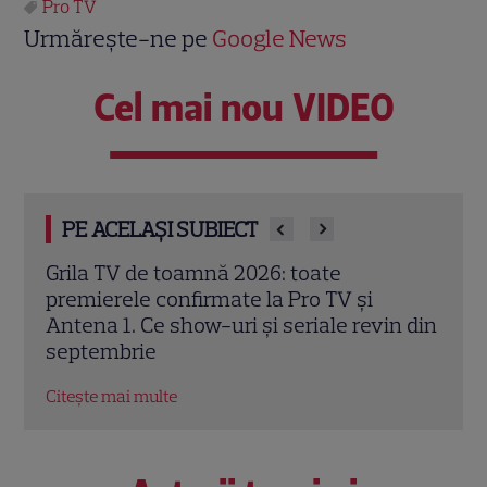
Pro TV
Urmărește-ne pe
Google News
Cel mai nou VIDEO
PE ACELAȘI SUBIECT
Schimbare majoră la „Vocea României”.
Magd
Sezonul 14 introduce Butonul „A doua
alătu
n din
șansă” și un avantaj pentru Pavel Bartoș
frum
EXC
Citește mai multe
Citeș