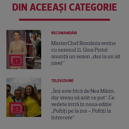
DIN ACEEAȘI CATEGORIE
RECOMANDĂRI
MasterChef România revine
cu sezonul 11. Gina Pistol
anunță un sezon „dus la un alt
7
nivel”
TELEVIZIUNE
„Îmi este frică de Nea Mărin,
dar vreau să arăt ce pot”. Ce
vedete intră în noua ediție
3
„Poftiți pe la noi – Poftiți la
întrecere”