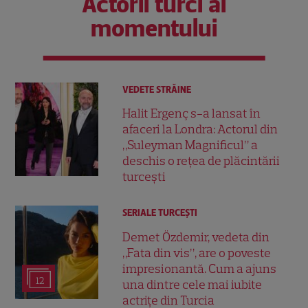
Actorii turci ai
momentului
VEDETE STRĂINE
Halit Ergenç s-a lansat în
afaceri la Londra: Actorul din
„Suleyman Magnificul” a
deschis o rețea de plăcintării
turcești
SERIALE TURCEŞTI
Demet Özdemir, vedeta din
„Fata din vis”, are o poveste
impresionantă. Cum a ajuns
12
una dintre cele mai iubite
actrițe din Turcia