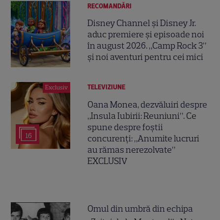
RECOMANDĂRI
Disney Channel și Disney Jr.
aduc premiere și episoade noi
în august 2026. „Camp Rock 3”
și noi aventuri pentru cei mici
TELEVIZIUNE
Exclusiv
Oana Monea, dezvăluiri despre
„Insula Iubirii: Reuniuni”. Ce
spune despre foștii
16
concurenți: „Anumite lucruri
au rămas nerezolvate”
EXCLUSIV
Omul din umbră din echipa