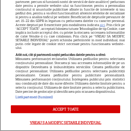
DISNEY PLUS
partenere, precum si furnizorii nostri de servicii de date analitice) prelucram
date pentru a permite website-ului sa functioneze, pentru a personaliza
continutul si anunturile publicitare afisate in functie de interesele si/sau
Premiere Disney+ august
profilul dvs., pentru a va oferi functionalitati aferente retelelor de socializare
2026: „Camp Rock 3”,
si pentru a analiza traficul pe website. Beneficiati de drepturile prevazute de
art. 15-22 din GDPR in legatura cu prelucrarea datelor cu caracter personal.
„Futurama” și trilogia
Aceste drepturi pot fi exercitate prin modalitatea indicata
aici
. Prin click pe
“ACCEPT TOATE”, acceptati folosirea tuturor Tehnologiilor de tip Cookie, care
17
„Stăpânul Inelelor” ajung pe
implica inclusiv acceptul dvs. cu privire la stocarea/accesarea informatiilor
de catre Vendor-ii cu care colaboram. Prin click pe “VREAU SA MODIFIC
platformă
SETARILE INDIVIDUAL” puteti schimba preferintele in mod individual, mai
putin cele legate de cookie strict necesare pentru functionarea website-
ului.
DISNEY PLUS
Atât noi, cât și partenerii noștri prelucrăm datele pentru a oferi:
Măsurarea performanței reclamelor. Utilizarea profilurilor pentru selectarea
Premiere de neratat pe Netflix,
conținutului personalizat. Stocarea și/sau accesarea informațiilor de pe un
dispozitiv. Dezvoltarea și îmbunătățirea serviciilor. Crearea profilurilor de
Disney+ și SkyShowtime în
conținut personalizat. Utilizarea profilurilor pentru selectarea publicității
personalizate. Crearea profilurilor pentru publicitate personalizată.
august: seriale noi, filme de
Măsurarea performanței conținutului. Înțelegerea publicului prin statistici
15
colecție și vedete de top
sau combinații de date din surse diferite. Utilizarea datelor limitate pentru a
selecta conținutul. Utilizarea de date limitate pentru a selecta publicitatea.
Date precise de geolocație și identificarea prin scanarea dispozitivului.
Listă parteneri (furnizori)
CINEMA
ACCEPT TOATE
Eli Roth revine cu „Omul cu
înghețata mortală”. Filmul
VREAU SA MODIFIC SETARILE INDIVIDUAL
horror în care copiii devin
5