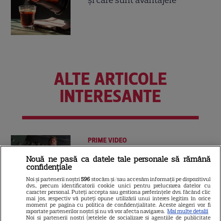
și care sunt avantajele
ALTE ARTICOLE
INTERESANTE
PRIME VIDEO
Premierele Prime Video din
Nouă ne pasă ca datele tale personale să rămână
confidențiale
august 2026: „Reacher”
sezonul 4, „Sterling Point” și
Noi și partenerii noștri
596
stocăm și/sau accesăm informații pe dispozitivul
dvs., precum identificatorii cookie unici pentru prelucrarea datelor cu
6
noi filme de neratat
caracter personal. Puteți accepta sau gestiona preferințele dvs. făcând clic
mai jos, respectiv vă puteți opune utilizării unui interes legitim în orice
moment pe pagina cu politica de confidențialitate. Aceste alegeri vor fi
raportate partenerilor noștri și nu vă vor afecta navigarea.
Mai multe detalii
Noi si partenerii nostri (retelele de socializare si agentiile de publicitate