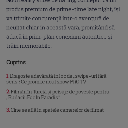
Noul reality show de dating, conceput ca un
produs premium de prime-time late night, își
va trimite concurenții într-o aventură de
neuitat chiar în această vară, promitând să
aducă în prim-plan conexiuni autentice și
trăiri memorabile.
Cuprins
1
Dragoste adevărată în loc de „swipe-uri fără
sens”: Ce promite noul show PRO TV
2
Filmări în Turcia și peisaje de poveste pentru
„Burlacii: Foc în Paradis”
3
Cine se află în spatele camerelor de filmat