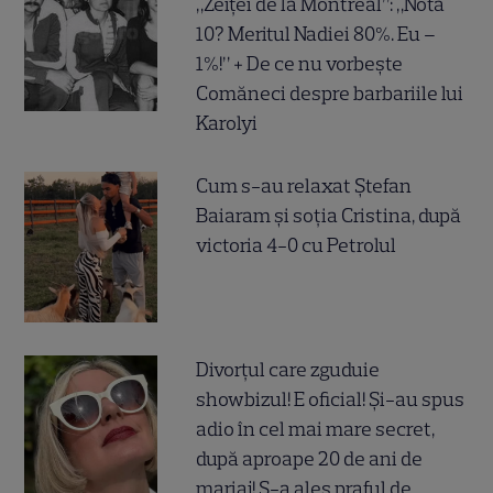
„Zeiței de la Montreal”: „Nota
10? Meritul Nadiei 80%. Eu –
1%!” + De ce nu vorbește
Comăneci despre barbariile lui
Karolyi
Cum s-au relaxat Ștefan
Baiaram și soția Cristina, după
victoria 4-0 cu Petrolul
Divorțul care zguduie
showbizul! E oficial! Și-au spus
adio în cel mai mare secret,
după aproape 20 de ani de
mariaj! S-a ales praful de