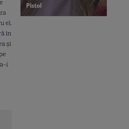
de
Pistol
ăra
u el.
ră în
a și
 pe
 a-i