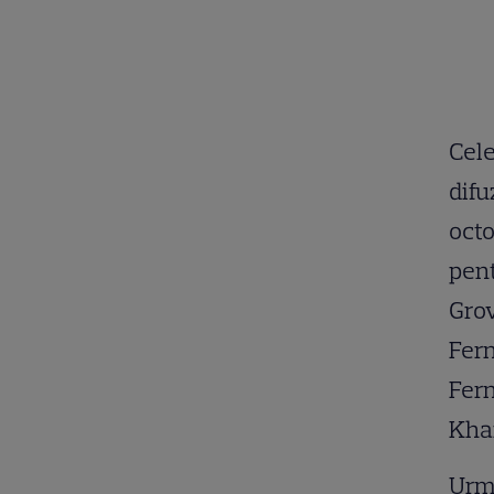
Cele
difu
octo
pent
Grov
Fern
Fern
Khan
Urm