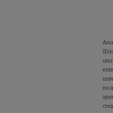
Anu
(Eri
unul
este
univ
nu a
ajun
creș