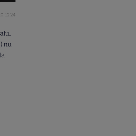
0, 12:24
alul
8) nu
la