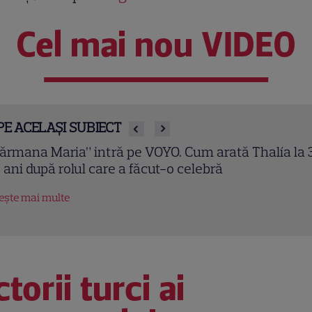
Cel mai nou VIDEO
PE ACELAȘI SUBIECT
ooks Nader readuce la viață costumul iconic din
aywatch”. Primele imagini de la filmări
tește mai multe
torii turci ai