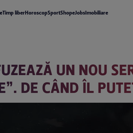
te
Timp liber
Horoscop
Sport
Shop
eJobs
Imobiliare
FUZEAZĂ UN NOU SER
E”. DE CÂND ÎL PUT