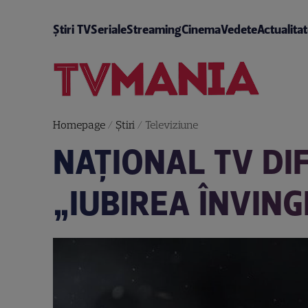
Știri TV
Seriale
Streaming
Cinema
Vedete
Actualita
Homepage
/
Știri
/
Televiziune
NAȚIONAL TV DI
„IUBIREA ÎNVING