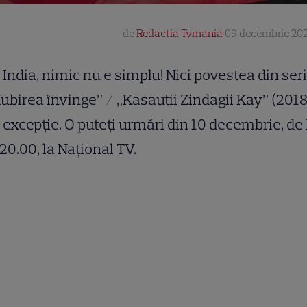
de
Redactia Tvmania
09 decembrie 202
 India, nimic nu e simplu! Nici povestea din seri
Iubirea învinge” / „Kasautii Zindagii Kay” (201
 excepție. O puteți urmări din 10 decembrie, de 
 20.00, la Național TV.