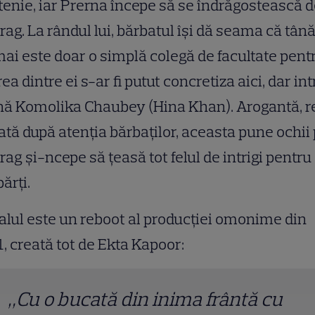
tenie, iar Prerna începe să se îndrăgostească 
ag. La rândul lui, bărbatul își dă seama că tân
ai este doar o simplă colegă de facultate pentr
rea dintre ei s-ar fi putut concretiza aici, dar int
ă Komolika Chaubey (Hina Khan). Arogantă, re
ată după atenția bărbaților, aceasta pune ochii
ag și-ncepe să țeasă tot felul de intrigi pentru
ărți.
alul este un reboot al producției omonime din
, creată tot de Ekta Kapoor:
„Cu o bucată din inima frântă cu