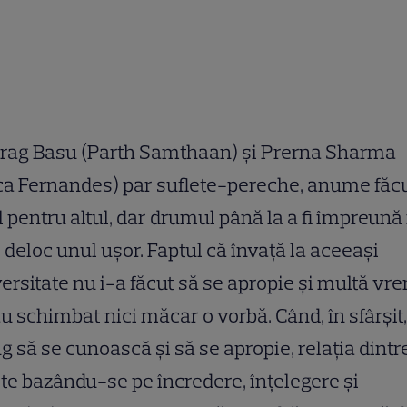
rag Basu (Parth Samthaan) și Prerna Sharma
ca Fernandes) par suflete-pereche, anume făc
 pentru altul, dar drumul până la a fi împreună
 deloc unul ușor. Faptul că învață la aceeași
ersitate nu i-a făcut să se apropie și multă vr
u schimbat nici măcar o vorbă. Când, în sfârșit,
g să se cunoască și să se apropie, relația dintre
te bazându-se pe încredere, înțelegere și