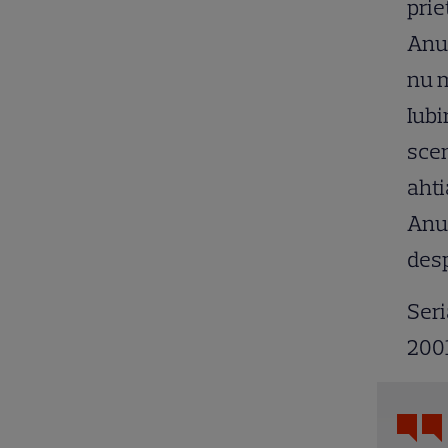
prie
Anur
nu m
Iubi
scen
ahti
Anur
desp
Seri
2001