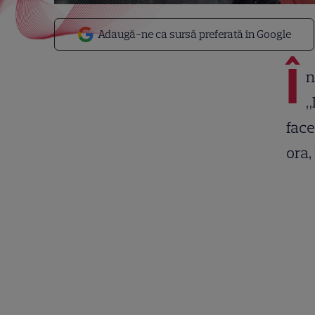
Adaugă-ne ca sursă preferată în Google
Î
n
„
face
ora,