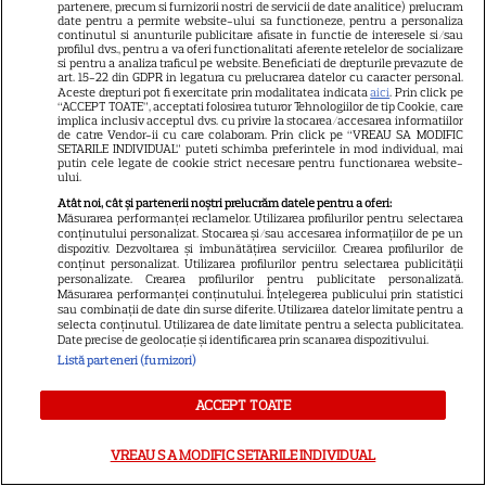
partenere, precum si furnizorii nostri de servicii de date analitice) prelucram
date pentru a permite website-ului sa functioneze, pentru a personaliza
după aproape 20 de ani de
continutul si anunturile publicitare afisate in functie de interesele si/sau
profilul dvs., pentru a va oferi functionalitati aferente retelelor de socializare
mariaj! S-a ales praful de
si pentru a analiza traficul pe website. Beneficiati de drepturile prevazute de
art. 15-22 din GDPR in legatura cu prelucrarea datelor cu caracter personal.
cuplul de aur din industria de
Aceste drepturi pot fi exercitate prin modalitatea indicata
aici
. Prin click pe
“ACCEPT TOATE”, acceptati folosirea tuturor Tehnologiilor de tip Cookie, care
entertaining
implica inclusiv acceptul dvs. cu privire la stocarea/accesarea informatiilor
de catre Vendor-ii cu care colaboram. Prin click pe “VREAU SA MODIFIC
SETARILE INDIVIDUAL” puteti schimba preferintele in mod individual, mai
putin cele legate de cookie strict necesare pentru functionarea website-
Așa arată azi fosta vedetă sexy
ului.
din România! A dat aparițiile
Atât noi, cât și partenerii noștri prelucrăm datele pentru a oferi:
Măsurarea performanței reclamelor. Utilizarea profilurilor pentru selectarea
excentrice pe Biserică și Biblia
conținutului personalizat. Stocarea și/sau accesarea informațiilor de pe un
dispozitiv. Dezvoltarea și îmbunătățirea serviciilor. Crearea profilurilor de
i-a devenit cel mai de preț
conținut personalizat. Utilizarea profilurilor pentru selectarea publicității
personalizate. Crearea profilurilor pentru publicitate personalizată.
accesoriu! Uită-te bine la ea, îți
Măsurarea performanței conținutului. Înțelegerea publicului prin statistici
sau combinații de date din surse diferite. Utilizarea datelor limitate pentru a
dai seama cine e în poză? Ai
selecta conținutul. Utilizarea de date limitate pentru a selecta publicitatea.
Date precise de geolocație și identificarea prin scanarea dispozitivului.
văzut-o ani de zile la TV!!
Listă parteneri (furnizori)
ACCEPT TOATE
VREAU SA MODIFIC SETARILE INDIVIDUAL