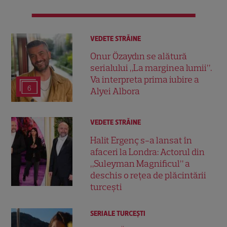
VEDETE STRĂINE
Onur Özaydın se alătură
serialului „La marginea lumii”.
Va interpreta prima iubire a
6
Alyei Albora
VEDETE STRĂINE
Halit Ergenç s-a lansat în
afaceri la Londra: Actorul din
„Suleyman Magnificul” a
deschis o rețea de plăcintării
turcești
SERIALE TURCEŞTI