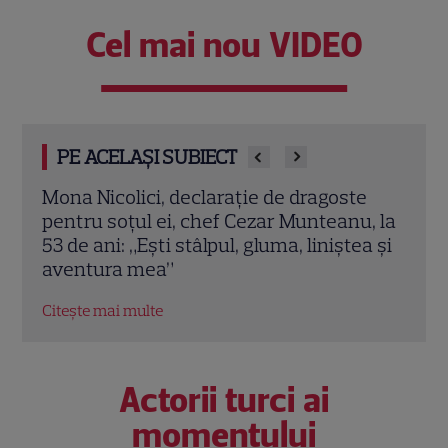
Cel mai nou VIDEO
PE ACELAȘI SUBIECT
e
Cabiria Morgenstern, imagini rare alături
Ana 
, la
de iubitul ei și fiul lor. „Fotografii pe care
cu V
a și
le faci, dar nu le postezi”
pluti
Citește mai multe
Citeș
Actorii turci ai
momentului