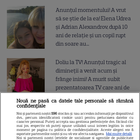
Anunțul momentului! A vrut
să se știe de la ea! Elena Udrea
și Adrian Alexandrov, după 10
ani de relație și un copil rupt
din soare au...
Doliu la TV! Anunțul tragic al
dimineții a venit acum și
frânge inimi! A murit subit
prezentatoarea TV care ani de
zile ne-a adus știri de pe
Nouă ne pasă ca datele tale personale să rămână
Litoral
confidențiale
Noi și partenerii noștri
596
stocăm și/sau accesăm informații pe dispozitivul
dvs., precum identificatorii cookie unici pentru prelucrarea datelor cu
Divorțul care zguduie
caracter personal. Puteți accepta sau gestiona preferințele dvs. făcând clic
mai jos, respectiv vă puteți opune utilizării unui interes legitim în orice
showbizul! E oficial! Și-au spus
moment pe pagina cu politica de confidențialitate. Aceste alegeri vor fi
raportate partenerilor noștri și nu vă vor afecta navigarea.
Mai multe detalii
Noi si partenerii nostri (retelele de socializare si agentiile de publicitate
adio în cel mai mare secret,