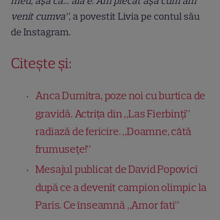
meu, așa că… aia e. Am plecat așa cum am
venit cumva”
, a povestit Livia pe contul său
de Instagram.
Citește și:
Anca Dumitra, poze noi cu burtica de
gravidă. Actrița din „Las Fierbinți”
radiază de fericire. „Doamne, câtă
frumusețe!”
Mesajul publicat de David Popovici
după ce a devenit campion olimpic la
Paris. Ce înseamnă „Amor fati”