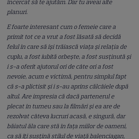
încercat să te ajutăm. Dar tu aveai alte
planuri.
E foarte interesant cum o femeie care a
primit tot ce a vrut a fost lăsată să decidă
felul în care să își trăiască viața și relația de
cuplu, a fost iubită orbește, a fost susținută și
i s-a oferit ajutorul ori de câte ori a fost
nevoie, acum e victimă, pentru simplul fapt
că s-a plictisit și i s-au aprins călcâiele după
altul. Are impresia că dacă partenerul e
plecat în turneu sau la filmări și ea are de
rezolvat câteva lucruri acasă, e singură, dar
băiatul ăla care stă în fața miilor de oameni,
ca să îți susțină stilul de viață balenciagan,