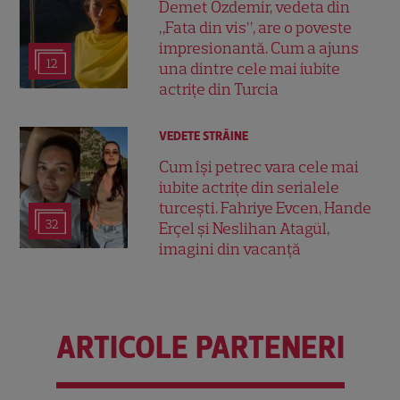
Demet Özdemir, vedeta din
„Fata din vis”, are o poveste
impresionantă. Cum a ajuns
12
una dintre cele mai iubite
actrițe din Turcia
VEDETE STRĂINE
Cum își petrec vara cele mai
iubite actrițe din serialele
turcești. Fahriye Evcen, Hande
32
Erçel și Neslihan Atagül,
imagini din vacanță
ARTICOLE PARTENERI