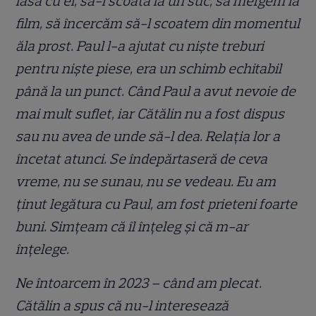
iasă cu el, să-l scoată la un suc, să mergem la
film, să încercăm să-l scoatem din momentul
ăla prost. Paul l-a ajutat cu niște treburi
pentru niște piese, era un schimb echitabil
până la un punct. Când Paul a avut nevoie de
mai mult suflet, iar Cătălin nu a fost dispus
sau nu avea de unde să-l dea. Relația lor a
încetat atunci. Se îndepărtaseră de ceva
vreme, nu se sunau, nu se vedeau. Eu am
ținut legătura cu Paul, am fost prieteni foarte
buni. Simțeam că îl înțeleg și că m-ar
înțelege.
Ne întoarcem în 2023 – când am plecat.
Cătălin a spus că nu-l interesează