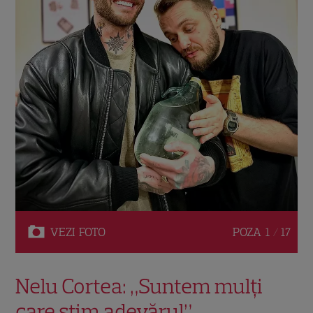
VEZI
FOTO
POZA
1 / 17
Nelu Cortea: „Suntem mulți
care știm adevărul”