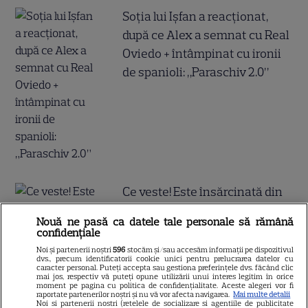
Soția lui Ișfan a reacționat,
după ce Alex a semnat cu Real
Oviedo + întâmpinat cu ironii
de spanioli: „Paraschiv 2.0”
Ce veste! Este însărcinată din
nou și radiază de fericire!
Nouă ne pasă ca datele tale personale să rămână
Nimeni nu se aștepta la o
confidențiale
asemenea surpriză din partea
Noi și partenerii noștri
596
stocăm și/sau accesăm informații pe dispozitivul
dvs., precum identificatorii cookie unici pentru prelucrarea datelor cu
ei chiar acum!
caracter personal. Puteți accepta sau gestiona preferințele dvs. făcând clic
mai jos, respectiv vă puteți opune utilizării unui interes legitim în orice
moment pe pagina cu politica de confidențialitate. Aceste alegeri vor fi
raportate partenerilor noștri și nu vă vor afecta navigarea.
Mai multe detalii
Noi si partenerii nostri (retelele de socializare si agentiile de publicitate