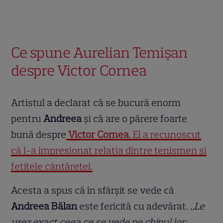
Ce spune Aurelian Temișan
despre Victor Cornea
Artistul a declarat că se bucură enorm
pentru
Andreea
și că are o părere foarte
bună despre
Victor Cornea
. El a recunoscut
că l-a impresionat relația dintre tenismen și
fetițele cântăreței.
Acesta a spus că în sfârșit se vede că
Andreea Bălan
este fericită cu adevărat.
„Le
urez exact ceea ce se vede pe chipul lor: