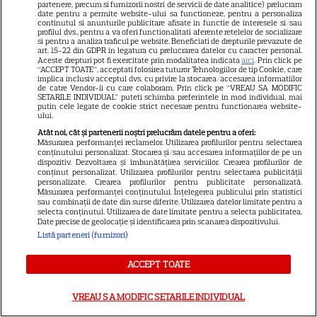
partenere, precum si furnizorii nostri de servicii de date analitice) prelucram
date pentru a permite website-ului sa functioneze, pentru a personaliza
continutul si anunturile publicitare afisate in functie de interesele si/sau
profilul dvs., pentru a va oferi functionalitati aferente retelelor de socializare
si pentru a analiza traficul pe website. Beneficiati de drepturile prevazute de
art. 15-22 din GDPR in legatura cu prelucrarea datelor cu caracter personal.
Aceste drepturi pot fi exercitate prin modalitatea indicata
aici
. Prin click pe
“ACCEPT TOATE”, acceptati folosirea tuturor Tehnologiilor de tip Cookie, care
Breaking grav, știre în curs de
implica inclusiv acceptul dvs. cu privire la stocarea/accesarea informatiilor
de catre Vendor-ii cu care colaboram. Prin click pe “VREAU SA MODIFIC
desfășurare // Șoc în România!
SETARILE INDIVIDUAL” puteti schimba preferintele in mod individual, mai
putin cele legate de cookie strict necesare pentru functionarea website-
Cine e, de fapt, bărbatul care a
ului.
Atât noi, cât și partenerii noștri prelucrăm datele pentru a oferi:
murit fulgerător în parcarea
Măsurarea performanței reclamelor. Utilizarea profilurilor pentru selectarea
conținutului personalizat. Stocarea și/sau accesarea informațiilor de pe un
#BeachPlease // Ce moarte
dispozitiv. Dezvoltarea și îmbunătățirea serviciilor. Crearea profilurilor de
cumplită... Cel puțin înfiorător
conținut personalizat. Utilizarea profilurilor pentru selectarea publicității
personalizate. Crearea profilurilor pentru publicitate personalizată.
ce-a putut păți..
Măsurarea performanței conținutului. Înțelegerea publicului prin statistici
sau combinații de date din surse diferite. Utilizarea datelor limitate pentru a
selecta conținutul. Utilizarea de date limitate pentru a selecta publicitatea.
Date precise de geolocație și identificarea prin scanarea dispozitivului.
Listă parteneri (furnizori)
ACCEPT TOATE
VREAU SA MODIFIC SETARILE INDIVIDUAL