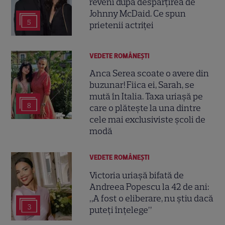
reveni după despărțirea de
Johnny McDaid. Ce spun
5
prietenii actriței
VEDETE ROMÂNEŞTI
Anca Serea scoate o avere din
buzunar! Fiica ei, Sarah, se
mută în Italia. Taxa uriașă pe
8
care o plătește la una dintre
cele mai exclusiviste școli de
modă
VEDETE ROMÂNEŞTI
Victoria uriașă bifată de
Andreea Popescu la 42 de ani:
„A fost o eliberare, nu știu dacă
3
puteți înțelege”