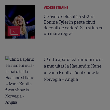
VEDETE STRĂINE
Ce avere colosală a strâns
Bonnie Tyler în peste cinci
decenii de carieră. S-a stins cu
9
un mare regret
Când a apărut ea, nimeni nu s-
a mai uitat la Haaland și Kane
» Ivana Knoll a făcut show la
Norvegia - Anglia