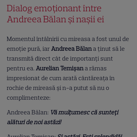
Dialog emoționant între
Andreea Bălan și nașii ei
Momentul întâlnirii cu mireasa a fost unul de
emoție pură, iar
Andreea Bălan
a ținut să le
transmită direct cât de importanți sunt
pentru ea.
Aurelian Temișan
a rămas
impresionat de cum arată cântăreața în
rochie de mireasă și n-a putut să nu o
complimenteze:
Andreea Bălan:
Vă mulțumesc că sunteți
alături de noi astăzi!
Aurelian Temișan:
Și astăzi. Ești splendidă!