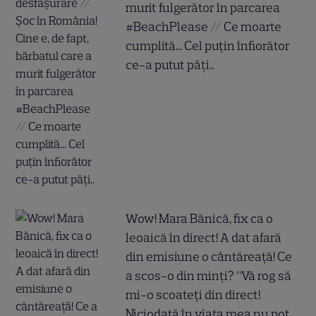
murit fulgerător în parcarea
#BeachPlease // Ce moarte
cumplită... Cel puțin înfiorător
ce-a putut păți..
Wow! Mara Bănică, fix ca o
leoaică în direct! A dat afară
din emisiune o cântăreață! Ce
a scos-o din minți? ”Vă rog să
mi-o scoateți din direct!
Niciodată în viața mea nu pot