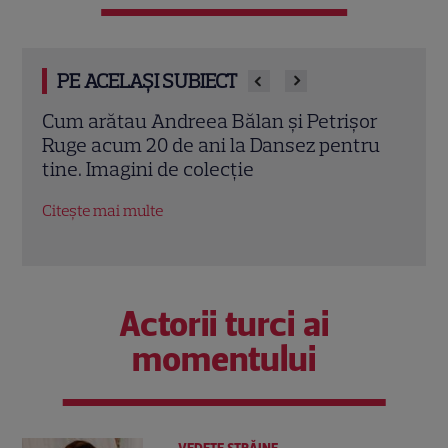
PE ACELAȘI SUBIECT
ălan și Petrișor
De ce a lipsit, de fapt, Petrișor
 la Dansez pentru
nunta dintre Andreea Bălan și 
ție
Cornea. Ce mesaj a transmis d
Citește mai multe
Actorii turci ai
momentului