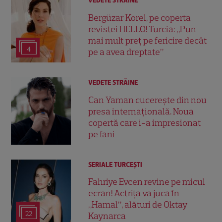
VEDETE STRĂINE
Bergüzar Korel, pe coperta
revistei HELLO! Turcia: „Pun
mai mult preț pe fericire decât
4
pe a avea dreptate”
VEDETE STRĂINE
Can Yaman cucerește din nou
presa internațională. Noua
copertă care i-a impresionat
pe fani
SERIALE TURCEŞTI
Fahriye Evcen revine pe micul
ecran! Actrița va juca în
„Hamal”, alături de Oktay
22
Kaynarca