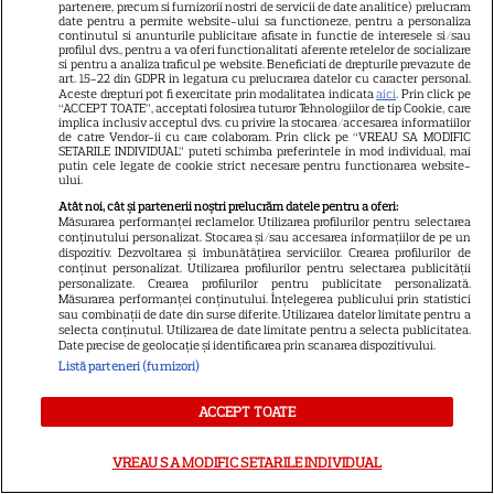
partenere, precum si furnizorii nostri de servicii de date analitice) prelucram
date pentru a permite website-ului sa functioneze, pentru a personaliza
continutul si anunturile publicitare afisate in functie de interesele si/sau
profilul dvs., pentru a va oferi functionalitati aferente retelelor de socializare
si pentru a analiza traficul pe website. Beneficiati de drepturile prevazute de
CINEMA
art. 15-22 din GDPR in legatura cu prelucrarea datelor cu caracter personal.
Aceste drepturi pot fi exercitate prin modalitatea indicata
aici
. Prin click pe
Eli Roth revine cu „Omul cu
“ACCEPT TOATE”, acceptati folosirea tuturor Tehnologiilor de tip Cookie, care
implica inclusiv acceptul dvs. cu privire la stocarea/accesarea informatiilor
înghețata mortală”. Filmul
de catre Vendor-ii cu care colaboram. Prin click pe “VREAU SA MODIFIC
SETARILE INDIVIDUAL” puteti schimba preferintele in mod individual, mai
horror în care copiii devin
putin cele legate de cookie strict necesare pentru functionarea website-
5
criminali după ce mănâncă
ului.
înghețată
Atât noi, cât și partenerii noștri prelucrăm datele pentru a oferi:
Măsurarea performanței reclamelor. Utilizarea profilurilor pentru selectarea
conținutului personalizat. Stocarea și/sau accesarea informațiilor de pe un
dispozitiv. Dezvoltarea și îmbunătățirea serviciilor. Crearea profilurilor de
VEDETE STRĂINE
conținut personalizat. Utilizarea profilurilor pentru selectarea publicității
personalizate. Crearea profilurilor pentru publicitate personalizată.
Măsurarea performanței conținutului. Înțelegerea publicului prin statistici
„Povestea peștelui posac”,
sau combinații de date din surse diferite. Utilizarea datelor limitate pentru a
aventura animată inspirată
selecta conținutul. Utilizarea de date limitate pentru a selecta publicitatea.
Date precise de geolocație și identificarea prin scanarea dispozitivului.
dintr-un bestseller The New
Listă parteneri (furnizori)
11
York Times, ajunge în
cinematografe pe 7 august
ACCEPT TOATE
NETFLIX
VREAU SA MODIFIC SETARILE INDIVIDUAL