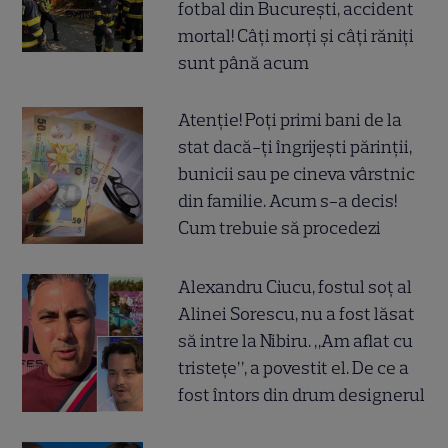
fotbal din București, accident
mortal! Câți morți și câți răniți
sunt până acum
Atenție! Poți primi bani de la
stat dacă-ți îngrijești părinții,
bunicii sau pe cineva vârstnic
din familie. Acum s-a decis!
Cum trebuie să procedezi
Alexandru Ciucu, fostul soț al
Alinei Sorescu, nu a fost lăsat
să intre la Nibiru. „Am aflat cu
tristețe”, a povestit el. De ce a
fost întors din drum designerul