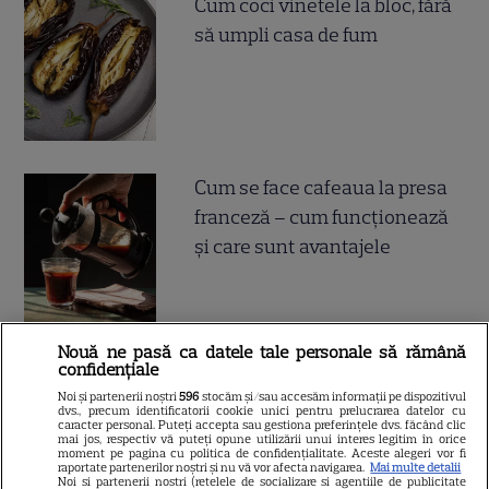
Cum coci vinetele la bloc, fără
să umpli casa de fum
Cum se face cafeaua la presa
franceză – cum funcționează
și care sunt avantajele
Nouă ne pasă ca datele tale personale să rămână
confidențiale
Noi și partenerii noștri
596
stocăm și/sau accesăm informații pe dispozitivul
ALTE ARTICOLE
dvs., precum identificatorii cookie unici pentru prelucrarea datelor cu
caracter personal. Puteți accepta sau gestiona preferințele dvs. făcând clic
mai jos, respectiv vă puteți opune utilizării unui interes legitim în orice
INTERESANTE
moment pe pagina cu politica de confidențialitate. Aceste alegeri vor fi
raportate partenerilor noștri și nu vă vor afecta navigarea.
Mai multe detalii
Noi si partenerii nostri (retelele de socializare si agentiile de publicitate