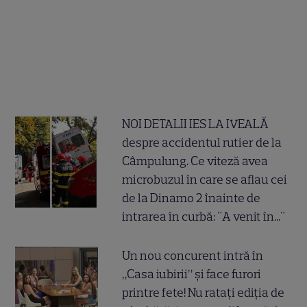
NOI DETALII IES LA IVEALĂ
despre accidentul rutier de la
Câmpulung. Ce viteză avea
microbuzul în care se aflau cei
de la Dinamo 2 înainte de
intrarea în curbă: "A venit în..."
Un nou concurent intră în
„Casa iubirii” și face furori
printre fete! Nu ratați ediția de