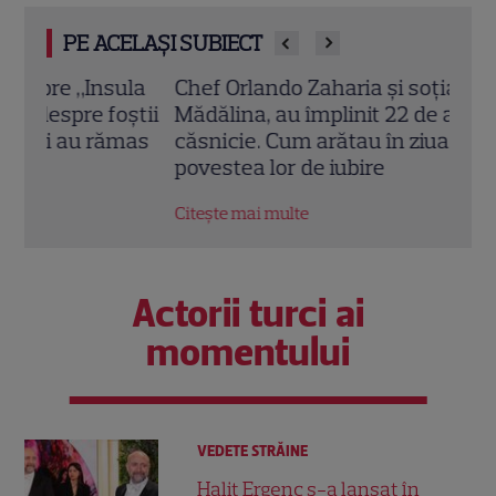
PE ACELAȘI SUBIECT
la
Chef Orlando Zaharia și soția lui,
Cine
știi
Mădălina, au împlinit 22 de ani de
Laur
mas
căsnicie. Cum arătau în ziua nunții și
de i
povestea lor de iubire
Citeș
Citește mai multe
Actorii turci ai
momentului
VEDETE STRĂINE
Halit Ergenç s-a lansat în