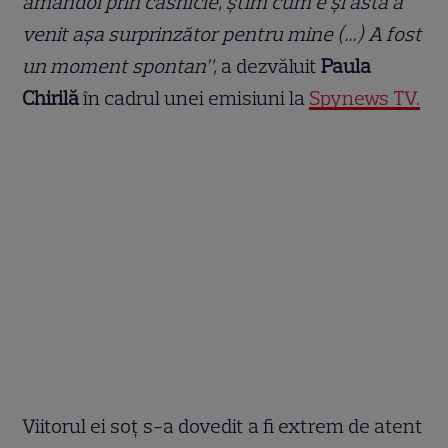
amândoi prin căsnicie, știm cum e și asta a
venit așa surprinzător pentru mine (…) A fost
un moment spontan”,
a dezvăluit
Paula
Chirilă
în cadrul unei emisiuni la
Spynews TV.
Viitorul ei soț s-a dovedit a fi extrem de atent