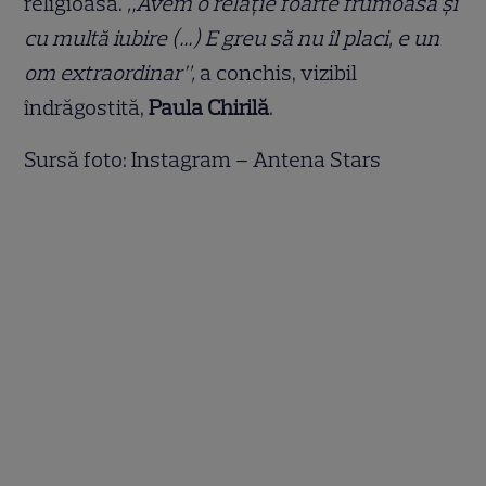
religioasă.
„Avem o relație foarte frumoasă și
cu multă iubire (…) E greu să nu îl placi, e un
om extraordinar”,
a conchis, vizibil
îndrăgostită,
Paula Chirilă
.
Sursă foto: Instagram – Antena Stars