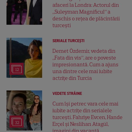
afaceri la Londra: Actorul din
„Suleyman Magnificul” a
deschis o rețea de plăcintării
turcești
SERIALE TURCEŞTI
Demet Özdemir, vedeta din
„Fata din vis”, are o poveste
impresionantă. Cum a ajuns
12
una dintre cele mai iubite
actrițe din Turcia
VEDETE STRĂINE
Cum își petrec vara cele mai
iubite actrițe din serialele
turcești. Fahriye Evcen, Hande
32
Erçel și Neslihan Atagül,
imagini din vacanță