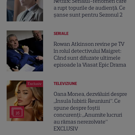
Netflix: Serialul-fenomen care
a rupt topurile de audiență. Ce
șanse sunt pentru Sezonul 2
SERIALE
Rowan Atkinson revine pe TV
în rolul detectivului Maigret:
Când sunt difuzate ultimele
episoade la Viasat Epic Drama
TELEVIZIUNE
Exclusiv
Oana Monea, dezvăluiri despre
„Insula Iubirii: Reuniuni”. Ce
spune despre foștii
16
concurenți: „Anumite lucruri
au rămas nerezolvate”
EXCLUSIV