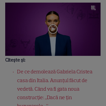
Citește și:
De ce demolează Gabriela Cristea
casa din Italia. Anunțul făcut de
vedetă. Când va fi gata noua
construcție: „Dacă ne țin
buzunarele…”