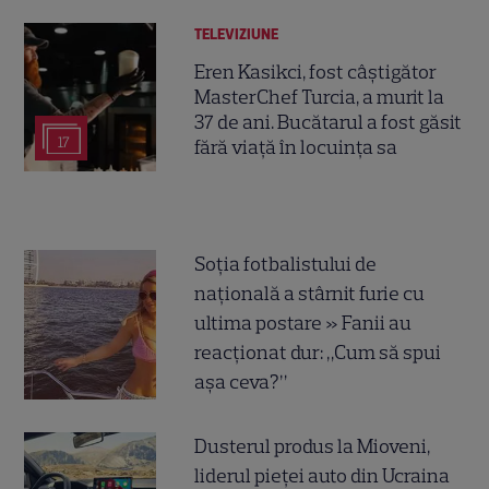
TELEVIZIUNE
Eren Kasikci, fost câștigător
MasterChef Turcia, a murit la
37 de ani. Bucătarul a fost găsit
17
fără viață în locuința sa
Soția fotbalistului de
națională a stârnit furie cu
ultima postare » Fanii au
reacționat dur: „Cum să spui
așa ceva?”
Dusterul produs la Mioveni,
liderul pieței auto din Ucraina