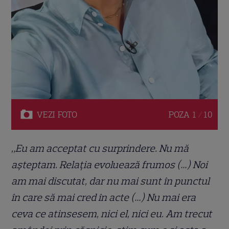
VEZI
FOTO
POZA
1 / 10
„Eu am acceptat cu surprindere. Nu mă
așteptam. Relația evoluează frumos (…) Noi
am mai discutat, dar nu mai sunt în punctul
în care să mai cred în acte (…) Nu mai era
ceva ce atinsesem, nici el, nici eu. Am trecut