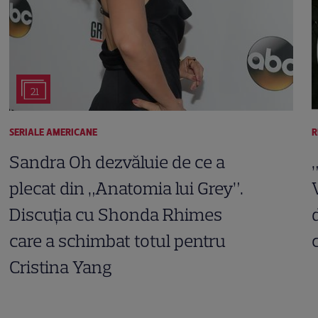
21
SERIALE AMERICANE
R
Sandra Oh dezvăluie de ce a
plecat din „Anatomia lui Grey”.
Discuția cu Shonda Rhimes
care a schimbat totul pentru
Cristina Yang