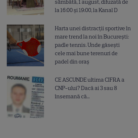
sâmbătă, 1 august, difuzată de
la 16:00 și 19:00, la Kanal D
Harta unei distracții sportive în
mare trend la noi în București:
padle tennis. Unde găsești
cele mai bune terenuri de
padel din oraș
CE ASCUNDE ultima CIFRA a
CNP-ului? Dacă ai 3 sau 8
însemană că...