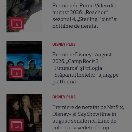
Premierele Prime Video din
august 2026: „Reacher”
sezonul 4, „Sterling Point” și
6
noi filme de neratat
DISNEY PLUS
Premiere Disney+ august
2026: „Camp Rock 3”,
„Futurama” și trilogia
17
„Stăpânul Inelelor” ajung pe
platformă
DISNEY PLUS
Premiere de neratat pe Netflix,
Disney+ și SkyShowtime în
august: seriale noi, filme de
15
colecție și vedete de top