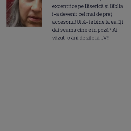
excentrice pe Biserică și Biblia
i-a devenit cel mai de preț
accesoriu! Uită-te bine la ea, îți
dai seama cine e în poză? Ai
văzut-o ani de zile la TV!!