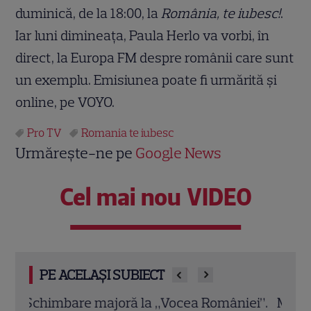
duminică, de la 18:00, la
România, te iubesc!
.
Iar luni dimineața, Paula Herlo va vorbi, în
direct, la Europa FM despre românii care sunt
un exemplu. Emisiunea poate fi urmărită și
online, pe VOYO.
Pro TV
Romania te iubesc
Urmărește-ne pe
Google News
Cel mai nou VIDEO
PE ACELAȘI SUBIECT
ei”.
Magda Pălimariu, sărbătoare dublă
„Cara