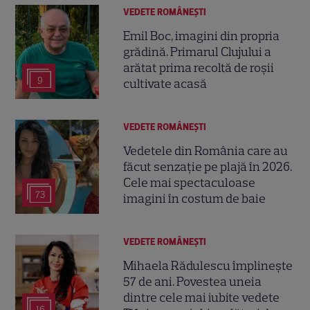
VEDETE ROMÂNEŞTI
Emil Boc, imagini din propria
grădină. Primarul Clujului a
arătat prima recoltă de roșii
9
cultivate acasă
VEDETE ROMÂNEŞTI
Vedetele din România care au
făcut senzație pe plajă în 2026.
Cele mai spectaculoase
73
imagini în costum de baie
VEDETE ROMÂNEŞTI
Mihaela Rădulescu împlinește
57 de ani. Povestea uneia
dintre cele mai iubite vedete
16