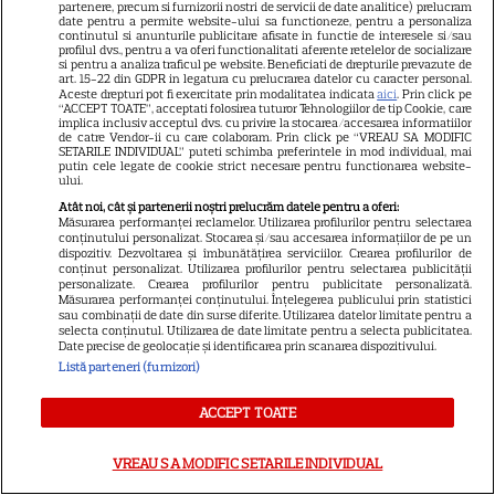
partenere, precum si furnizorii nostri de servicii de date analitice) prelucram
Meryl Streep și Anne
date pentru a permite website-ului sa functioneze, pentru a personaliza
Hathaway revin la revista
continutul si anunturile publicitare afisate in functie de interesele si/sau
profilul dvs., pentru a va oferi functionalitati aferente retelelor de socializare
Runway
si pentru a analiza traficul pe website. Beneficiati de drepturile prevazute de
art. 15-22 din GDPR in legatura cu prelucrarea datelor cu caracter personal.
Aceste drepturi pot fi exercitate prin modalitatea indicata
aici
. Prin click pe
“ACCEPT TOATE”, acceptati folosirea tuturor Tehnologiilor de tip Cookie, care
VEDETE STRĂINE
implica inclusiv acceptul dvs. cu privire la stocarea/accesarea informatiilor
de catre Vendor-ii cu care colaboram. Prin click pe “VREAU SA MODIFIC
SETARILE INDIVIDUAL” puteti schimba preferintele in mod individual, mai
Meryl Streep, gest
putin cele legate de cookie strict necesare pentru functionarea website-
ului.
impresionant pentru Anne
Atât noi, cât și partenerii noștri prelucrăm datele pentru a oferi:
Hathaway și Emily Blunt la
Măsurarea performanței reclamelor. Utilizarea profilurilor pentru selectarea
9
„Diavolul se îmbracă de la
conținutului personalizat. Stocarea și/sau accesarea informațiilor de pe un
dispozitiv. Dezvoltarea și îmbunătățirea serviciilor. Crearea profilurilor de
Prada 2”. Ce salarii ar fi primit
conținut personalizat. Utilizarea profilurilor pentru selectarea publicității
actrițele
personalizate. Crearea profilurilor pentru publicitate personalizată.
Măsurarea performanței conținutului. Înțelegerea publicului prin statistici
sau combinații de date din surse diferite. Utilizarea datelor limitate pentru a
selecta conținutul. Utilizarea de date limitate pentru a selecta publicitatea.
Date precise de geolocație și identificarea prin scanarea dispozitivului.
Listă parteneri (furnizori)
ŞTIRI
ACCEPT TOATE
VREAU SA MODIFIC SETARILE INDIVIDUAL