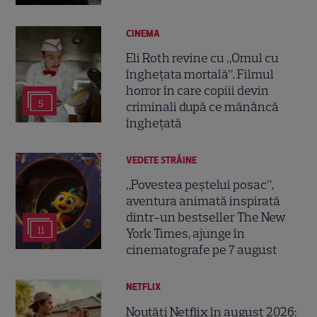
CINEMA
Eli Roth revine cu „Omul cu
înghețata mortală”. Filmul
horror în care copiii devin
5
criminali după ce mănâncă
înghețată
VEDETE STRĂINE
„Povestea peștelui posac”,
aventura animată inspirată
dintr-un bestseller The New
11
York Times, ajunge în
cinematografe pe 7 august
NETFLIX
Noutăți Netflix în august 2026: