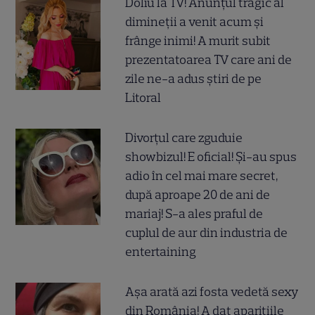
Doliu la TV! Anunțul tragic al
dimineții a venit acum și
frânge inimi! A murit subit
prezentatoarea TV care ani de
zile ne-a adus știri de pe
Litoral
Divorțul care zguduie
showbizul! E oficial! Și-au spus
adio în cel mai mare secret,
după aproape 20 de ani de
mariaj! S-a ales praful de
cuplul de aur din industria de
entertaining
Așa arată azi fosta vedetă sexy
din România! A dat aparițiile