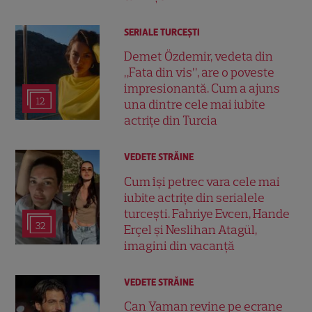
SERIALE TURCEŞTI
Demet Özdemir, vedeta din
„Fata din vis”, are o poveste
impresionantă. Cum a ajuns
12
una dintre cele mai iubite
actrițe din Turcia
VEDETE STRĂINE
Cum își petrec vara cele mai
iubite actrițe din serialele
turcești. Fahriye Evcen, Hande
32
Erçel și Neslihan Atagül,
imagini din vacanță
VEDETE STRĂINE
Can Yaman revine pe ecrane