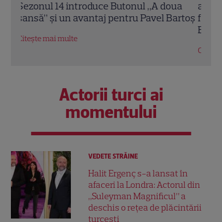
ua
alături de fiul ei, Aksel. „Este cel mai
în R
artoș
frumos cadou pe care mi l-a făcut viața”.
inspi
EXCLUSIV
Citeș
Citește mai multe
Actorii turci ai
momentului
VEDETE STRĂINE
Halit Ergenç s-a lansat în
afaceri la Londra: Actorul din
„Suleyman Magnificul” a
deschis o rețea de plăcintării
turcești