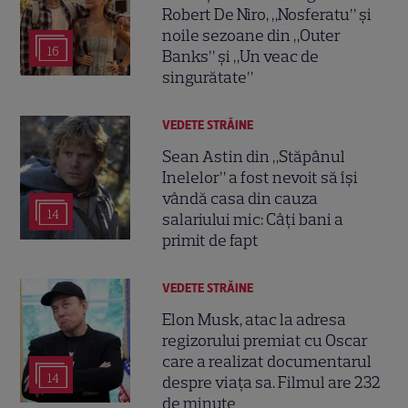
Robert De Niro, „Nosferatu” și
noile sezoane din „Outer
16
Banks” și „Un veac de
singurătate”
VEDETE STRĂINE
Sean Astin din „Stăpânul
Inelelor” a fost nevoit să își
vândă casa din cauza
14
salariului mic: Câți bani a
primit de fapt
VEDETE STRĂINE
Elon Musk, atac la adresa
regizorului premiat cu Oscar
care a realizat documentarul
14
despre viața sa. Filmul are 232
de minute