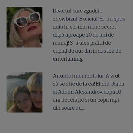
Divorțul care zguduie
showbizul! E oficial! Și-au spus
adio în cel mai mare secret,
după aproape 20 de ani de
mariaj! S-a ales praful de
cuplul de aur din industria de
entertaining
Anunțul momentului! A vrut
să se știe de la ea! Elena Udrea
și Adrian Alexandrov, după 10
ani de relație și un copil rupt
din soare au...