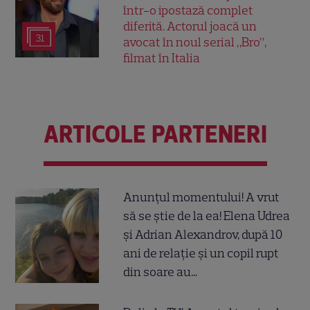
într-o ipostază complet
diferită. Actorul joacă un
31
avocat în noul serial „Bro”,
filmat în Italia
ARTICOLE PARTENERI
Anunțul momentului! A vrut
să se știe de la ea! Elena Udrea
și Adrian Alexandrov, după 10
ani de relație și un copil rupt
din soare au...