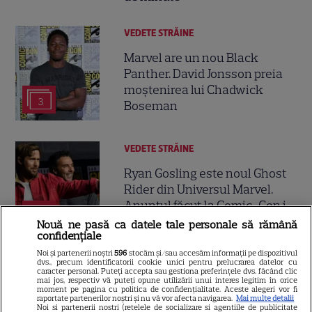
VEDETE STRĂINE
Marvel are un nou Black
Panther. David Jonsson preia
moștenirea lui Chadwick
3
Boseman
VEDETE STRĂINE
Ryan Gosling este noul Ghost
Rider din Universul Marvel.
Anunțul făcut la Comic-Con i-
7
a entuziasmat pe fani
Nouă ne pasă ca datele tale personale să rămână
confidențiale
Noi și partenerii noștri
596
stocăm și/sau accesăm informații pe dispozitivul
dvs., precum identificatorii cookie unici pentru prelucrarea datelor cu
DISNEY PLUS
caracter personal. Puteți accepta sau gestiona preferințele dvs. făcând clic
mai jos, respectiv vă puteți opune utilizării unui interes legitim în orice
„Diavolul se îmbracă de la
moment pe pagina cu politica de confidențialitate. Aceste alegeri vor fi
raportate partenerilor noștri și nu vă vor afecta navigarea.
Mai multe detalii
Prada 2” s-a lansat pe Disney+.
Noi si partenerii nostri (retelele de socializare si agentiile de publicitate