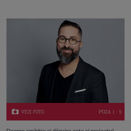
VEZI
FOTO
POZA
1 / 5
Despre ambiție și dăruire este și proiectul