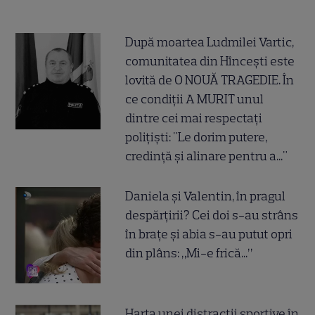
După moartea Ludmilei Vartic,
comunitatea din Hîncești este
lovită de O NOUĂ TRAGEDIE. În
ce condiții A MURIT unul
dintre cei mai respectați
polițiști: "Le dorim putere,
credință și alinare pentru a..."
Daniela și Valentin, în pragul
despărțirii? Cei doi s-au strâns
în brațe și abia s-au putut opri
din plâns: „Mi-e frică...”
Harta unei distracții sportive în