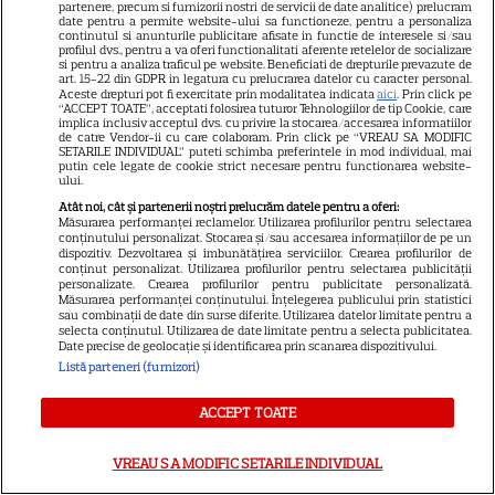
partenere, precum si furnizorii nostri de servicii de date analitice) prelucram
date pentru a permite website-ului sa functioneze, pentru a personaliza
continutul si anunturile publicitare afisate in functie de interesele si/sau
NETFLIX
profilul dvs., pentru a va oferi functionalitati aferente retelelor de socializare
si pentru a analiza traficul pe website. Beneficiati de drepturile prevazute de
Kevin Hart revine pe Netflix în
art. 15-22 din GDPR in legatura cu prelucrarea datelor cu caracter personal.
Aceste drepturi pot fi exercitate prin modalitatea indicata
aici
. Prin click pe
comedia „72 de ore”! Aventura
“ACCEPT TOATE”, acceptati folosirea tuturor Tehnologiilor de tip Cookie, care
implica inclusiv acceptul dvs. cu privire la stocarea/accesarea informatiilor
haotică în care un corporatist
de catre Vendor-ii cu care colaboram. Prin click pe “VREAU SA MODIFIC
3
ajunge din greșeală la o
SETARILE INDIVIDUAL” puteti schimba preferintele in mod individual, mai
putin cele legate de cookie strict necesare pentru functionarea website-
petrecere a burlacilor
ului.
Atât noi, cât și partenerii noștri prelucrăm datele pentru a oferi:
Măsurarea performanței reclamelor. Utilizarea profilurilor pentru selectarea
conținutului personalizat. Stocarea și/sau accesarea informațiilor de pe un
dispozitiv. Dezvoltarea și îmbunătățirea serviciilor. Crearea profilurilor de
conținut personalizat. Utilizarea profilurilor pentru selectarea publicității
ŞTIRI
personalizate. Crearea profilurilor pentru publicitate personalizată.
Măsurarea performanței conținutului. Înțelegerea publicului prin statistici
sau combinații de date din surse diferite. Utilizarea datelor limitate pentru a
selecta conținutul. Utilizarea de date limitate pentru a selecta publicitatea.
Date precise de geolocație și identificarea prin scanarea dispozitivului.
Listă parteneri (furnizori)
VEDETE STRĂINE
ACCEPT TOATE
Suri Cruise nu mai folosește
numele lui Tom Cruise.
VREAU SA MODIFIC SETARILE INDIVIDUAL
Alegerea făcută în onoarea lui