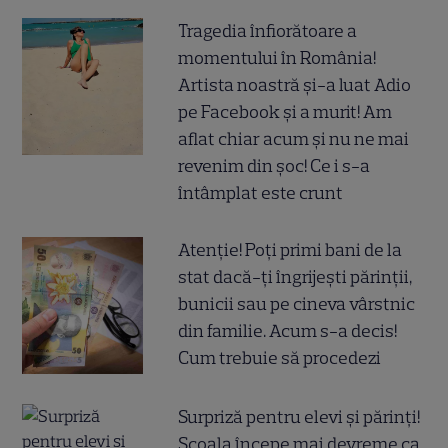
Tragedia înfiorătoare a
momentului în România!
Artista noastră și-a luat Adio
pe Facebook și a murit! Am
aflat chiar acum și nu ne mai
revenim din șoc! Ce i s-a
întâmplat este crunt
Atenție! Poți primi bani de la
stat dacă-ți îngrijești părinții,
bunicii sau pe cineva vârstnic
din familie. Acum s-a decis!
Cum trebuie să procedezi
Surpriză pentru elevi și părinți!
Școala începe mai devreme ca