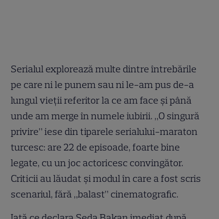
Serialul explorează multe dintre întrebările
pe care ni le punem sau ni le-am pus de-a
lungul vieții referitor la ce am face și până
unde am merge în numele iubirii. „O singură
privire” iese din tiparele serialului-maraton
turcesc: are 22 de episoade, foarte bine
legate, cu un joc actoricesc convingător.
Criticii au lăudat și modul în care a fost scris
scenariul, fără „balast” cinematografic.
Iată ce declara Seda Bakan imediat după