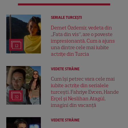
SERIALE TURCEŞTI
Demet Özdemir, vedeta din
„Fata din vis”, are o poveste
impresionantă. Cum a ajuns
12
una dintre cele mai iubite
actrițe din Turcia
VEDETE STRĂINE
Cum își petrec vara cele mai
iubite actrițe din serialele
turcești. Fahriye Evcen, Hande
32
Erçel și Neslihan Atagül,
imagini din vacanță
VEDETE STRĂINE