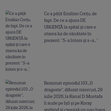
Ce a pățit Emilian Crețu, de
fapt. De ce a ajuns DE
URGENȚĂ la spital și care e
starea lui de sănătate în
prezent: "S-a întors și s-a..."
Rezumat episodul 103 „O
dragoste”, difuzat miercuri, 29
iulie 2026, la Kanal D: Mustafa
îi aude pe Ișil și pe Koray
vorbind și creează un nou haos