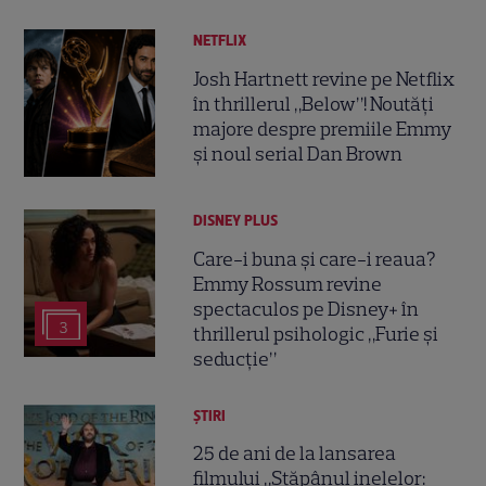
NETFLIX
Josh Hartnett revine pe Netflix
în thrillerul „Below”! Noutăți
majore despre premiile Emmy
și noul serial Dan Brown
DISNEY PLUS
Care-i buna și care-i reaua?
Emmy Rossum revine
spectaculos pe Disney+ în
3
thrillerul psihologic „Furie și
seducție”
ȘTIRI
25 de ani de la lansarea
filmului „Stăpânul inelelor: