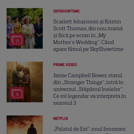
SKYSHOWTIME
Scarlett Johansson și Kristin
Scott Thomas, din nou mamă
și fiică pe ecran în „My
13
Mother's Wedding”. Când
apare filmul pe SkyShowtime
PRIME VIDEO
Jamie Campbell Bower, starul
din „Stranger Things”, intră în
universul „Stăpânul Inelelor”.
9
Ce rol legendar va interpreta în
sezonul 3
NETFLIX
„Palatul de Est”, noul fenomen