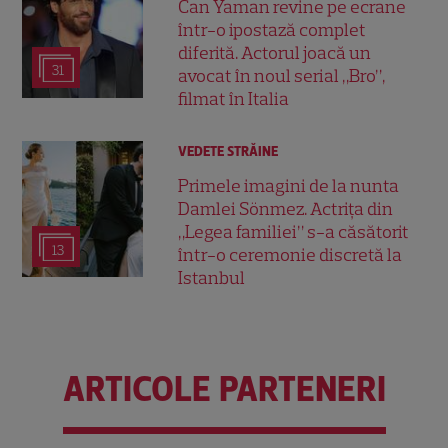
Can Yaman revine pe ecrane
într-o ipostază complet
diferită. Actorul joacă un
31
avocat în noul serial „Bro”,
filmat în Italia
VEDETE STRĂINE
Primele imagini de la nunta
Damlei Sönmez. Actrița din
„Legea familiei” s-a căsătorit
13
într-o ceremonie discretă la
Istanbul
ARTICOLE PARTENERI