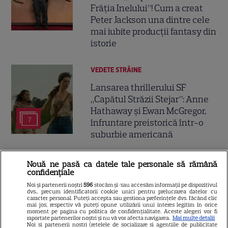
Frăția Inelului”! Cum a creat
Peter Jackson una dintre cele
mai iubite producții fantasy din
istorie
VEDETE STRĂINE
Lansarea thrillerului SF
„Capătul Străzii Stejar”: Anne
Hathaway și Ewan McGregor,
7
înfruntare preistorică într-o
suburbie americană
SERIALE ONLINE
Nouă ne pasă ca datele tale personale să rămână
confidențiale
Cum arăta Pământul când
Noi și partenerii noștri
596
stocăm și/sau accesăm informații pe dispozitivul
scorpionii aveau doi metri?
dvs., precum identificatorii cookie unici pentru prelucrarea datelor cu
caracter personal. Puteți accepta sau gestiona preferințele dvs. făcând clic
Documentarul „Surviving
mai jos, respectiv vă puteți opune utilizării unui interes legitim în orice
6
moment pe pagina cu politica de confidențialitate. Aceste alegeri vor fi
Earth” vine pe SkyShowtime
raportate partenerilor noștri și nu vă vor afecta navigarea.
Mai multe detalii
Noi si partenerii nostri (retelele de socializare si agentiile de publicitate