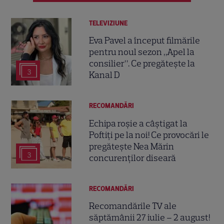
TELEVIZIUNE
Eva Pavel a început filmările
pentru noul sezon „Apel la
consilier”. Ce pregătește la
3
Kanal D
RECOMANDĂRI
Echipa roșie a câștigat la
Poftiți pe la noi! Ce provocări le
pregătește Nea Mărin
3
concurenților diseară
RECOMANDĂRI
Recomandările TV ale
săptămânii 27 iulie – 2 august!