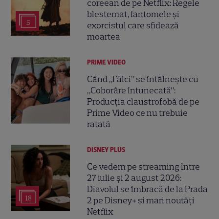
coreean de pe Netflix: Regele
blestemat, fantomele și
5
exorcistul care sfidează
moartea
PRIME VIDEO
Când „Fălci” se întâlnește cu
„Coborâre întunecată”:
Producția claustrofobă de pe
Prime Video ce nu trebuie
ratată
DISNEY PLUS
Ce vedem pe streaming între
27 iulie și 2 august 2026:
Diavolul se îmbracă de la Prada
18
2 pe Disney+ și mari noutăți
Netflix