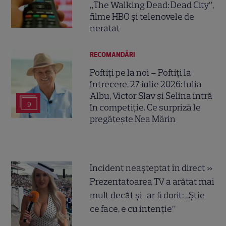
„The Walking Dead: Dead City”,
filme HBO și telenovele de
neratat
RECOMANDĂRI
Poftiți pe la noi – Poftiți la
întrecere, 27 iulie 2026: Iulia
Albu, Victor Slav și Selina intră
9
în competiție. Ce surpriză le
pregătește Nea Mărin
Incident neașteptat în direct »
Prezentatoarea TV a arătat mai
mult decât și-ar fi dorit: „Știe
ce face, e cu intenție”