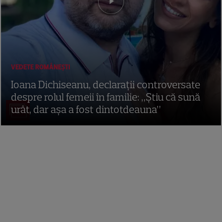
VEDETE ROMÂNEŞTI
Ioana Dichiseanu, declarații controversate
despre rolul femeii în familie: „Știu că sună
urât, dar așa a fost dintotdeauna”
8