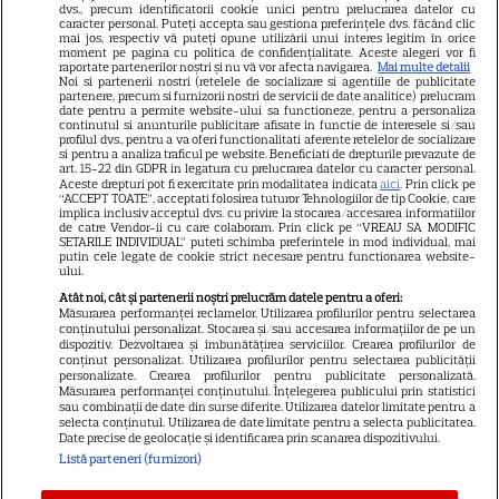
dvs., precum identificatorii cookie unici pentru prelucrarea datelor cu
GSP
caracter personal. Puteți accepta sau gestiona preferințele dvs. făcând clic
mai jos, respectiv vă puteți opune utilizării unui interes legitim în orice
Știri mondene
moment pe pagina cu politica de confidențialitate. Aceste alegeri vor fi
raportate partenerilor noștri și nu vă vor afecta navigarea.
Mai multe detalii
Noi si partenerii nostri (retelele de socializare si agentiile de publicitate
Avantaje
partenere, precum si furnizorii nostri de servicii de date analitice) prelucram
date pentru a permite website-ului sa functioneze, pentru a personaliza
Elle
continutul si anunturile publicitare afisate in functie de interesele si/sau
profilul dvs., pentru a va oferi functionalitati aferente retelelor de socializare
Unica
si pentru a analiza traficul pe website. Beneficiati de drepturile prevazute de
art. 15-22 din GDPR in legatura cu prelucrarea datelor cu caracter personal.
Retete practice
Aceste drepturi pot fi exercitate prin modalitatea indicata
aici
. Prin click pe
“ACCEPT TOATE”, acceptati folosirea tuturor Tehnologiilor de tip Cookie, care
implica inclusiv acceptul dvs. cu privire la stocarea/accesarea informatiilor
de catre Vendor-ii cu care colaboram. Prin click pe “VREAU SA MODIFIC
SETARILE INDIVIDUAL” puteti schimba preferintele in mod individual, mai
URMĂREȘTE-NE PE
putin cele legate de cookie strict necesare pentru functionarea website-
ului.
Atât noi, cât și partenerii noștri prelucrăm datele pentru a oferi:
Măsurarea performanței reclamelor. Utilizarea profilurilor pentru selectarea
conținutului personalizat. Stocarea și/sau accesarea informațiilor de pe un
dispozitiv. Dezvoltarea și îmbunătățirea serviciilor. Crearea profilurilor de
conținut personalizat. Utilizarea profilurilor pentru selectarea publicității
Copyright
2026
Ringier Romania – Toate Drepturile rezervate
personalizate. Crearea profilurilor pentru publicitate personalizată.
Măsurarea performanței conținutului. Înțelegerea publicului prin statistici
sau combinații de date din surse diferite. Utilizarea datelor limitate pentru a
selecta conținutul. Utilizarea de date limitate pentru a selecta publicitatea.
Date precise de geolocație și identificarea prin scanarea dispozitivului.
Listă parteneri (furnizori)
Pariază responsabil! Decizia ONJN nr. 821/25.09.2025.