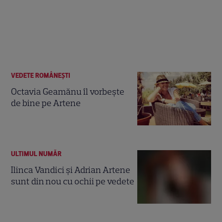
VEDETE ROMÂNEŞTI
Octavia Geamănu îl vorbeşte
de bine pe Artene
ULTIMUL NUMĂR
Ilinca Vandici şi Adrian Artene
sunt din nou cu ochii pe vedete