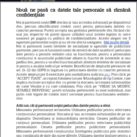
Nouă ne pasă ca datele tale personale să rămână
confidențiale
Libertatea
Noi și partenerii noștri
596
stocăm și/sau accesăm informații pe dispozitivul
dvs., precum identificatorii cookie unici pentru prelucrarea datelor cu
Libertatea pentru femei
caracter personal. Puteți accepta sau gestiona preferințele dvs. făcând clic
mai jos, respectiv vă puteți opune utilizării unui interes legitim în orice
GSP
moment pe pagina cu politica de confidențialitate. Aceste alegeri vor fi
raportate partenerilor noștri și nu vă vor afecta navigarea.
Mai multe detalii
Noi si partenerii nostri (retelele de socializare si agentiile de publicitate
Știri mondene
partenere, precum si furnizorii nostri de servicii de date analitice) prelucram
date pentru a permite website-ului sa functioneze, pentru a personaliza
Avantaje
continutul si anunturile publicitare afisate in functie de interesele si/sau
profilul dvs., pentru a va oferi functionalitati aferente retelelor de socializare
Elle
si pentru a analiza traficul pe website. Beneficiati de drepturile prevazute de
art. 15-22 din GDPR in legatura cu prelucrarea datelor cu caracter personal.
Unica
Aceste drepturi pot fi exercitate prin modalitatea indicata
aici
. Prin click pe
“ACCEPT TOATE”, acceptati folosirea tuturor Tehnologiilor de tip Cookie, care
implica inclusiv acceptul dvs. cu privire la stocarea/accesarea informatiilor
Retete practice
de catre Vendor-ii cu care colaboram. Prin click pe “VREAU SA MODIFIC
SETARILE INDIVIDUAL” puteti schimba preferintele in mod individual, mai
putin cele legate de cookie strict necesare pentru functionarea website-
ului.
URMĂREȘTE-NE PE
Atât noi, cât și partenerii noștri prelucrăm datele pentru a oferi:
Măsurarea performanței reclamelor. Utilizarea profilurilor pentru selectarea
conținutului personalizat. Stocarea și/sau accesarea informațiilor de pe un
dispozitiv. Dezvoltarea și îmbunătățirea serviciilor. Crearea profilurilor de
conținut personalizat. Utilizarea profilurilor pentru selectarea publicității
personalizate. Crearea profilurilor pentru publicitate personalizată.
Măsurarea performanței conținutului. Înțelegerea publicului prin statistici
Copyright
2026
Ringier Romania – Toate Drepturile rezervate
sau combinații de date din surse diferite. Utilizarea datelor limitate pentru a