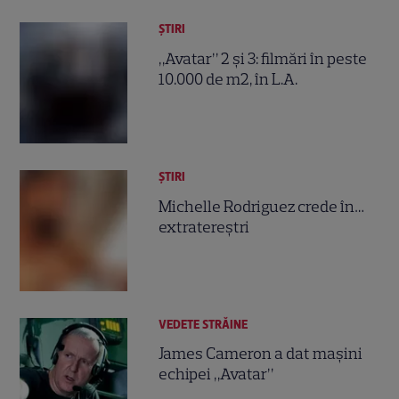
ȘTIRI
„Avatar” 2 şi 3: filmări în peste
10.000 de m2, în L.A.
ȘTIRI
Michelle Rodriguez crede în…
extratereştri
VEDETE STRĂINE
James Cameron a dat maşini
echipei „Avatar”