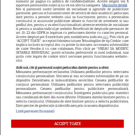
Știri mondene
moment pe pagina cu politica de confidențialitate. Aceste alegeri vor fi
raportate partenerilor noștri și nu vă vor afecta navigarea.
Mai multe detalii
Noi si partenerii nostri (retelele de socializare si agentiile de publicitate
Avantaje
partenere, precum si furnizorii nostri de servicii de date analitice) prelucram
date pentru a permite website-ului sa functioneze, pentru a personaliza
Elle
continutul si anunturile publicitare afisate in functie de interesele si/sau
profilul dvs., pentru a va oferi functionalitati aferente retelelor de socializare
Unica
si pentru a analiza traficul pe website. Beneficiati de drepturile prevazute de
art. 15-22 din GDPR in legatura cu prelucrarea datelor cu caracter personal.
Retete practice
Aceste drepturi pot fi exercitate prin modalitatea indicata
aici
. Prin click pe
“ACCEPT TOATE”, acceptati folosirea tuturor Tehnologiilor de tip Cookie, care
implica inclusiv acceptul dvs. cu privire la stocarea/accesarea informatiilor
de catre Vendor-ii cu care colaboram. Prin click pe “VREAU SA MODIFIC
SETARILE INDIVIDUAL” puteti schimba preferintele in mod individual, mai
URMĂREȘTE-NE PE
putin cele legate de cookie strict necesare pentru functionarea website-
ului.
Atât noi, cât și partenerii noștri prelucrăm datele pentru a oferi:
Măsurarea performanței reclamelor. Utilizarea profilurilor pentru selectarea
conținutului personalizat. Stocarea și/sau accesarea informațiilor de pe un
dispozitiv. Dezvoltarea și îmbunătățirea serviciilor. Crearea profilurilor de
conținut personalizat. Utilizarea profilurilor pentru selectarea publicității
Copyright
2026
Ringier Romania – Toate Drepturile rezervate
personalizate. Crearea profilurilor pentru publicitate personalizată.
Măsurarea performanței conținutului. Înțelegerea publicului prin statistici
sau combinații de date din surse diferite. Utilizarea datelor limitate pentru a
selecta conținutul. Utilizarea de date limitate pentru a selecta publicitatea.
Date precise de geolocație și identificarea prin scanarea dispozitivului.
Listă parteneri (furnizori)
Pariază responsabil! Decizia ONJN nr. 821/25.09.2025.
Jocurile de noroc sunt interzise minorilor.
ACCEPT TOATE