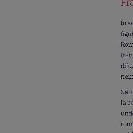
Fr
În s
figu
Româ
tran
difu
neîn
Sâmb
la c
unde
româ