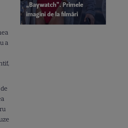
„Baywatch”. Primele
imagini de la filmări
e
unea
u a
tif,
 de
ea
tru
auze