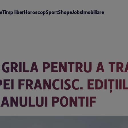
te
Timp liber
Horoscop
Sport
Shop
eJobs
Imobiliare
Ă GRILA PENTRU A T
EI FRANCISC. EDIȚII
ANULUI PONTIF