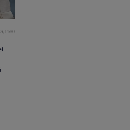
25, 14:30
ei
,