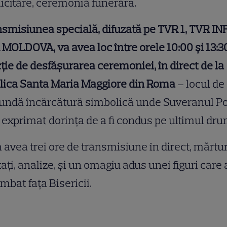
icitare, ceremonia funerară.
smisiunea specială, difuzată pe TVR 1, TVR INF
MOLDOVA, va avea loc între orele 10:00 şi 13:30
ţie de desfăşurarea ceremoniei, în direct de la
lica Santa Maria Maggiore din Roma
– locul de
undă încărcătură simbolică unde Suveranul Po
 exprimat dorinţa de a fi condus pe ultimul dr
avea trei ore de transmisiune în direct, mărturi
taţi, analize, şi un omagiu adus unei figuri care 
mbat faţa Bisericii.