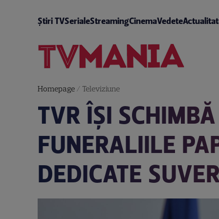
Știri TV
Seriale
Streaming
Cinema
Vedete
Actualita
Homepage
/
Televiziune
TVR ÎȘI SCHIMB
FUNERALIILE PAP
DEDICATE SUVER