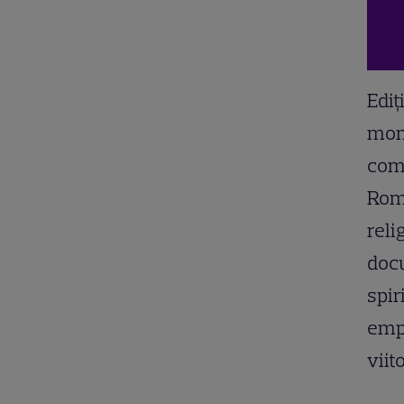
Ediţ
mome
come
Roma
reli
docu
spir
empa
viit