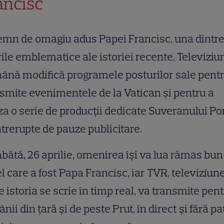
ancisc
emn de omagiu adus Papei Francisc, una dintr
rile emblematice ale istoriei recente, Televizi
nă modifică programele posturilor sale pentr
smite evenimentele de la Vatican și pentru a
za o serie de producții dedicate Suveranului Pon
trerupte de pauze publicitare.
ătă, 26 aprilie, omenirea își va lua rămas bun
el care a fost Papa Francisc, iar TVR, televiziun
 istoria se scrie în timp real, va transmite pen
nii din ţară şi de peste Prut, în direct şi fără p