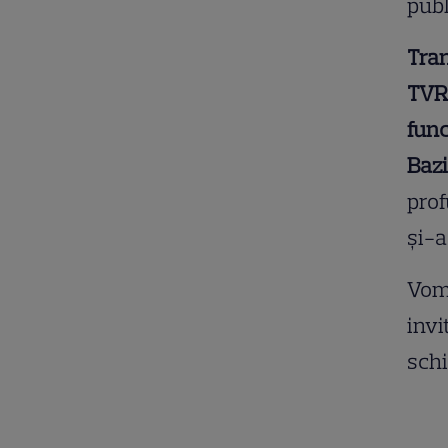
publ
Tran
TVR 
func
Bazi
prof
şi-a
Vom 
invi
schi