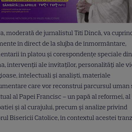
ia, moderată de jurnalistul Titi Dincă, va cuprin
nte în direct de la slujba de înmormântare,
ntarii în platou şi corespondenţe speciale din
, intervenții ale invitaţilor, personalităţi ale vi
gioase, intelectuali şi analişti, materiale
mentare care vor reconstrui parcursul uman 
itual al Papei Francisc – un papă al reformei, al
tiei şi al curajului, precum şi analize privind
orul Bisericii Catolice, în contextul acestei tranzi