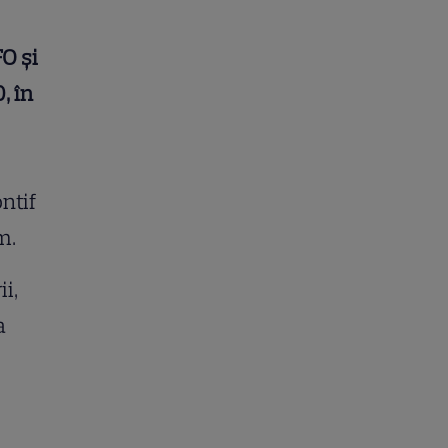
O şi
, în
ntif
um.
i,
a