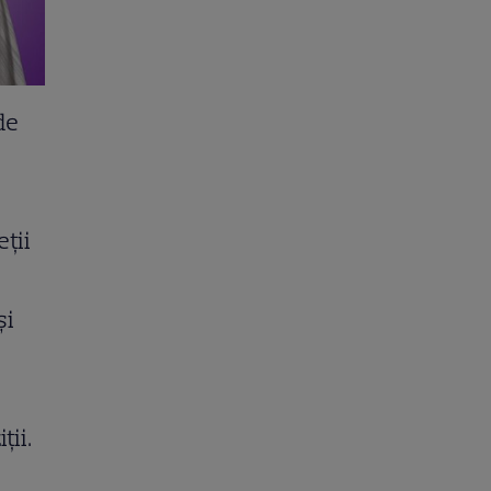
de
eţii
şi
ţii.