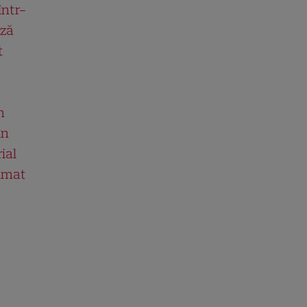
într-
ază
t
n
în
ial
ilmat