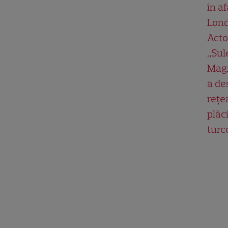
în af
Lond
Acto
„Su
Magn
a de
rețe
plăci
turc