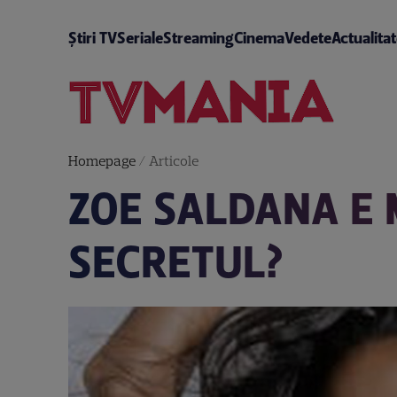
Știri TV
Seriale
Streaming
Cinema
Vedete
Actualita
Homepage
/
Articole
ZOE SALDANA E 
SECRETUL?