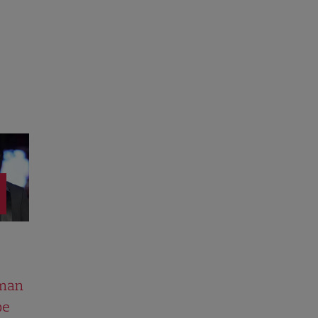
man
pe