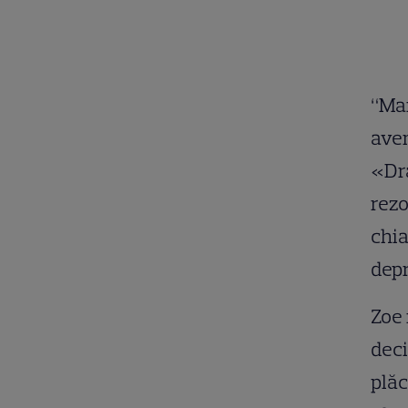
“Mam
avem
«Dra
rezo
chia
depr
Zoe 
deci
plăc