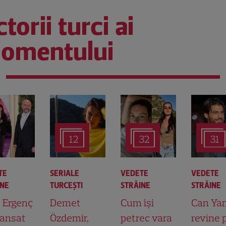
torii turci ai
omentului
12
32
31
TE
SERIALE
VEDETE
VEDETE
INE
TURCEŞTI
STRĂINE
STRĂINE
t Ergenç
Demet
Cum își
Can Ya
lansat
Özdemir,
petrec vara
revine 