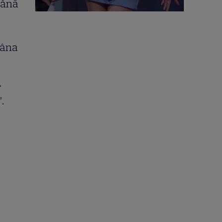
până
mâna
.
.