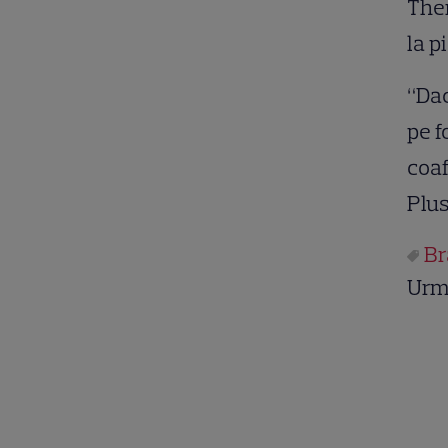
Ther
la p
“Dac
pe f
coaf
Plus
Br
Urm