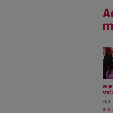
Ac
m
VEDE
STRĂ
Hali
s-a 