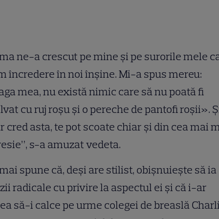
a ne-a crescut pe mine şi pe surorile mele c
 încredere în noi înşine. Mi-a spus mereu:
ga mea, nu există nimic care să nu poată fi
lvat cu ruj roşu şi o pereche de pantofi roşii». Ş
r cred asta, te pot scoate chiar şi din cea mai 
esie”, s-a amuzat vedeta.
mai spune că, deşi are stilist, obişnuieşte să ia
zii radicale cu privire la aspectul ei şi că i-ar
ea să-i calce pe urme colegei de breaslă Charl