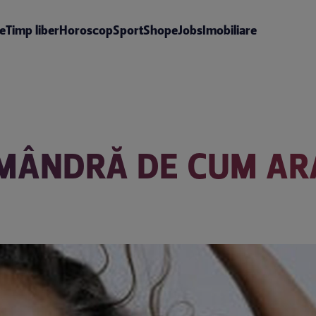
te
Timp liber
Horoscop
Sport
Shop
eJobs
Imobiliare
MÂNDRĂ DE CUM ARA