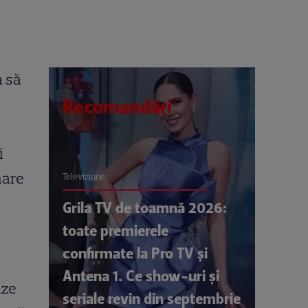
a să
Recomandări
i
mare
Televiziune
Grila TV de toamnă 2026:
toate premierele
confirmate la Pro TV și
Antena 1. Ce show-uri și
ize
seriale revin din septembrie