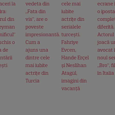
aceri la
vedeta din
cele mai
ecrane 
ra:
„Fata din
iubite
o ipost
rul din
vis”, are o
actrițe din
comple
leyman
poveste
serialele
diferită.
ificul”
impresionantă.
turcești.
Actorul
schis o
Cum a
Fahriye
joacă u
a de
ajuns una
Evcen,
avocat 
ntării
dintre cele
Hande Erçel
noul ser
ești
mai iubite
și Neslihan
„Bro”, f
actrițe din
Atagül,
în Italia
Turcia
imagini din
vacanță