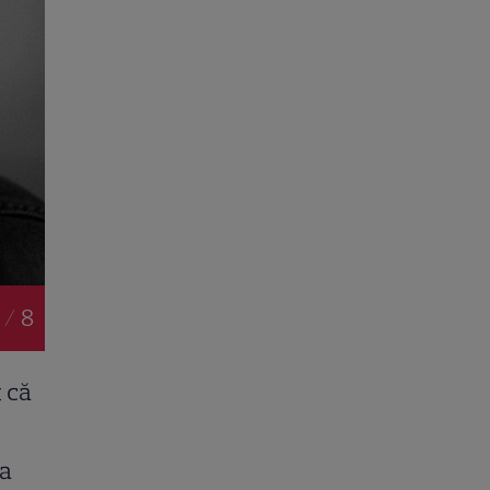
 / 8
t că
 a