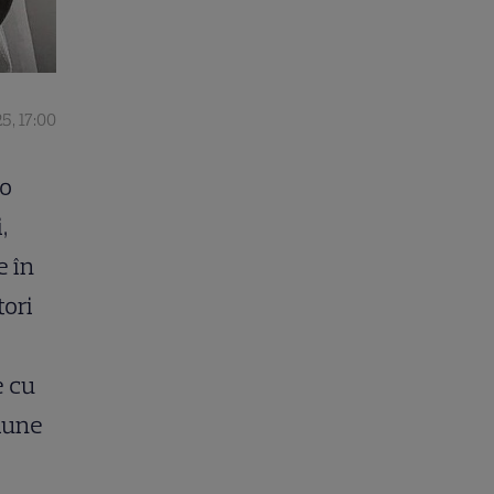
5, 17:00
 o
,
e în
tori
e cu
siune