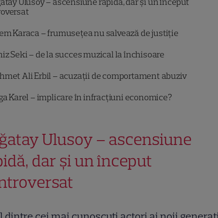
atay Ulusoy – ascensiune rapidă, dar și un început
roversat
em Karaca – frumusețea nu salvează de justiție
iz Seki – de la succes muzical la închisoare
met Ali Erbil – acuzații de comportament abuziv
ga Karel – implicare în infracțiuni economice?
ğatay Ulusoy – ascensiune
pidă, dar și un început
ntroversat
 dintre cei mai cunoscuți actori ai noii generați