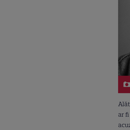
Alăt
ar f
acuz