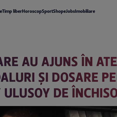
te
Timp liber
Horoscop
Sport
Shop
eJobs
Imobiliare
ARE AU AJUNS ÎN ATE
ALURI ȘI DOSARE P
 ULUSOY DE ÎNCHIS