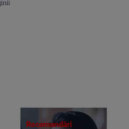
inii
Recomandări