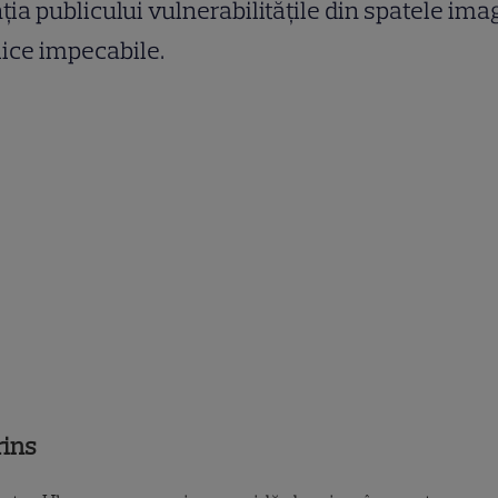
ția publicului vulnerabilitățile din spatele imag
ice impecabile.
rins