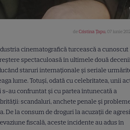
de
Cristina Țapu
,
07 iunie 202
dustria cinematografică turcească a cunoscut
reștere spectaculoasă în ultimele două decenii
ucând staruri internaționale și seriale urmărit
eaga lume. Totuși, odată cu celebritatea, unii ac
i s-au confruntat și cu partea întunecată a
brității: scandaluri, anchete penale și problem
a. De la consum de droguri la acuzații de agre
evaziune fiscală, aceste incidente au adus în