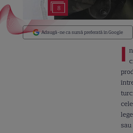
8
Adaugă-ne ca sursă preferată în Google
I
n
c
prod
într
turc
cele
lege
sau 