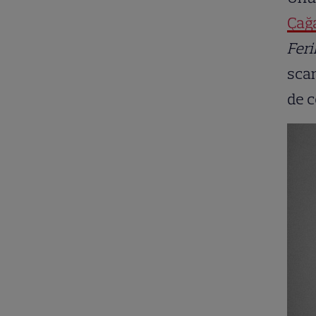
Çağ
Fer
scan
de c