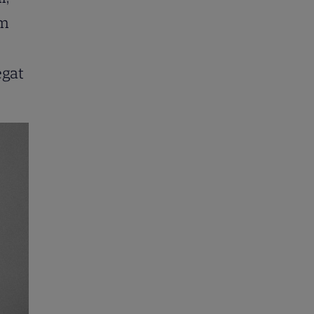
um
egat