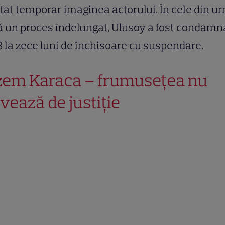
tat temporar imaginea actorului. În cele din u
 un proces îndelungat, Ulusoy a fost condamna
 la zece luni de închisoare cu suspendare.
zem Karaca – frumusețea nu
lvează de justiție