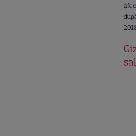
afec
după
2018
Gi
sa