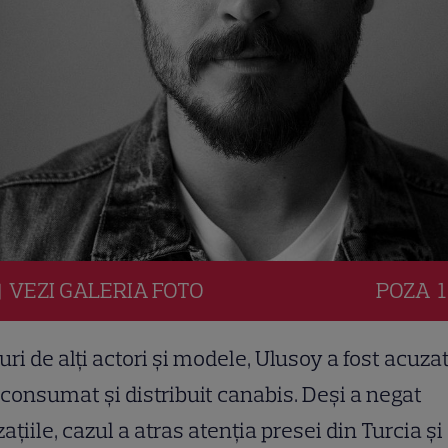
VEZI
GALERIA
FOTO
POZA
1
uri de alți actori și modele, Ulusoy a fost acuza
i consumat și distribuit canabis. Deși a negat
ațiile, cazul a atras atenția presei din Turcia și