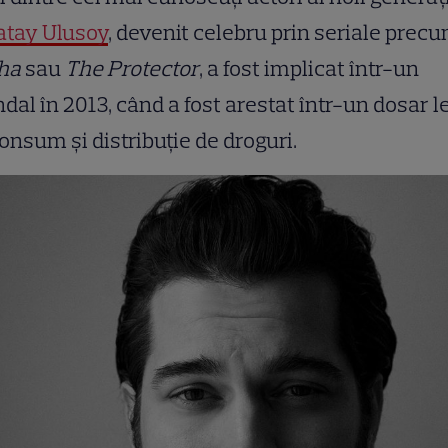
atay Ulusoy
, devenit celebru prin seriale prec
iha
sau
The Protector
, a fost implicat într-un
dal în 2013, când a fost arestat într-un dosar l
onsum și distribuție de droguri.