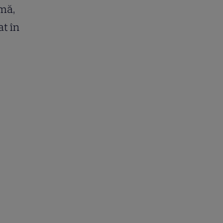
rmă,
t în