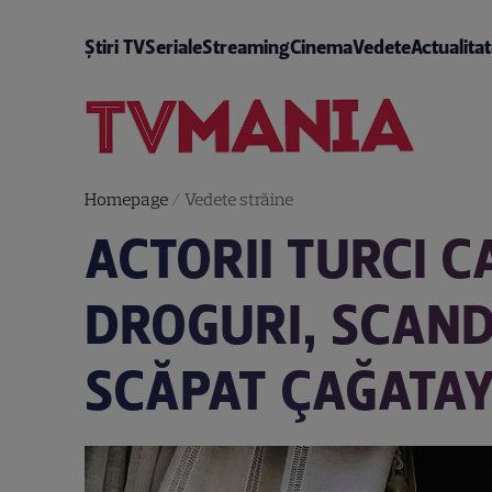
Știri TV
Seriale
Streaming
Cinema
Vedete
Actualita
Homepage
/
Vedete străine
ACTORII TURCI C
DROGURI, SCAND
SCĂPAT ÇAĞATAY