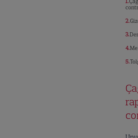
1
Çağ
cont
2
Giz
3
Den
4
Meh
5
Tol
Ça
ra
co
Unul