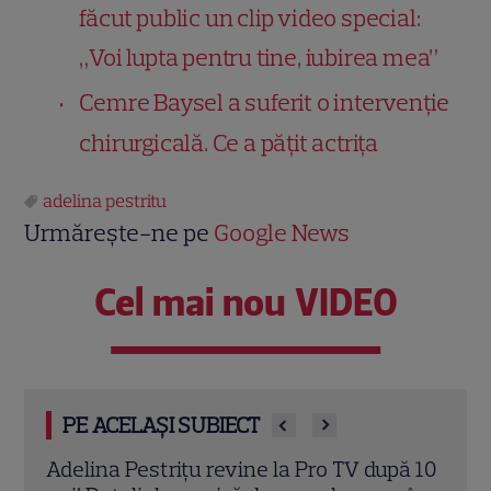
făcut public un clip video special:
„Voi lupta pentru tine, iubirea mea”
Cemre Baysel a suferit o intervenție
chirurgicală. Ce a pățit actrița
adelina pestritu
Urmărește-ne pe
Google News
Cel mai nou VIDEO
PE ACELAȘI SUBIECT
ă 10
Lectie de design interior de la Adelina
Coșm