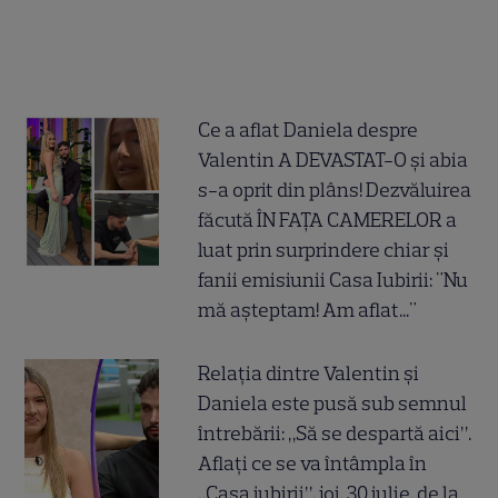
Ce a aflat Daniela despre
Valentin A DEVASTAT-O și abia
s-a oprit din plâns! Dezvăluirea
făcută ÎN FAȚA CAMERELOR a
luat prin surprindere chiar și
fanii emisiunii Casa Iubirii: "Nu
mă așteptam! Am aflat..."
Relația dintre Valentin și
Daniela este pusă sub semnul
întrebării: „Să se despartă aici”.
Aflați ce se va întâmpla în
„Casa iubirii”, joi, 30 iulie, de la