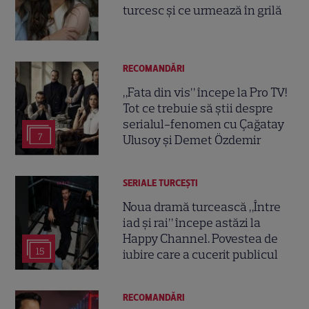
turcesc și ce urmează în grilă
RECOMANDĂRI
„Fata din vis” începe la Pro TV!
Tot ce trebuie să știi despre
serialul-fenomen cu Çağatay
7
Ulusoy și Demet Özdemir
SERIALE TURCEŞTI
Noua dramă turcească „Între
iad și rai” începe astăzi la
Happy Channel. Povestea de
15
iubire care a cucerit publicul
RECOMANDĂRI