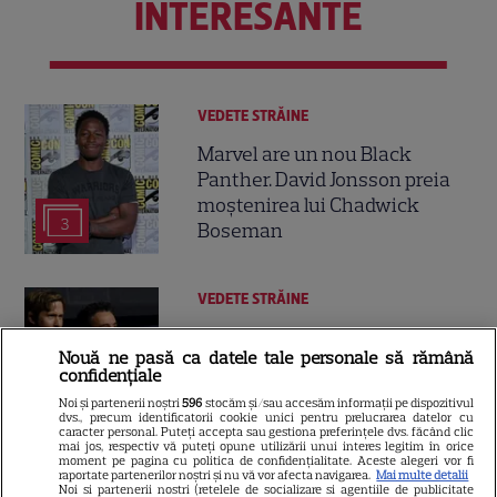
INTERESANTE
VEDETE STRĂINE
Marvel are un nou Black
Panther. David Jonsson preia
moștenirea lui Chadwick
3
Boseman
VEDETE STRĂINE
Ryan Gosling este noul Ghost
Nouă ne pasă ca datele tale personale să rămână
Rider din Universul Marvel.
confidențiale
Anunțul făcut la Comic-Con i-
Noi și partenerii noștri
596
stocăm și/sau accesăm informații pe dispozitivul
7
a entuziasmat pe fani
dvs., precum identificatorii cookie unici pentru prelucrarea datelor cu
caracter personal. Puteți accepta sau gestiona preferințele dvs. făcând clic
mai jos, respectiv vă puteți opune utilizării unui interes legitim în orice
moment pe pagina cu politica de confidențialitate. Aceste alegeri vor fi
raportate partenerilor noștri și nu vă vor afecta navigarea.
Mai multe detalii
DISNEY PLUS
Noi si partenerii nostri (retelele de socializare si agentiile de publicitate