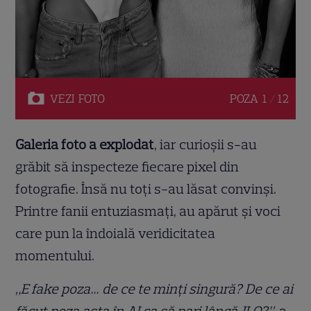
VEZI
FOTO
POZA
1 / 12
Galeria foto a explodat
, iar curioșii s-au
grăbit să inspecteze fiecare pixel din
fotografie. Însă nu toți s-au lăsat convinși.
Printre fanii entuziasmați, au apărut și voci
care pun la îndoială veridicitatea
momentului.
„E fake poza… de ce te minți singură? De ce ai
făcut poza asta în AI ca să pari lângă JLO?”,
a