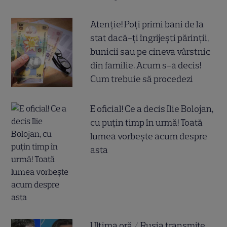
Atenție! Poți primi bani de la
stat dacă-ți îngrijești părinții,
bunicii sau pe cineva vârstnic
din familie. Acum s-a decis!
Cum trebuie să procedezi
E oficial! Ce a decis Ilie Bolojan,
cu puțin timp în urmă! Toată
lumea vorbește acum despre
asta
Ultima oră / Rusia transmite