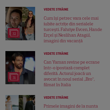
VEDETE STRĂINE
Cum își petrec vara cele mai
iubite actrițe din serialele
turcești. Fahriye Evcen, Hande
32
Erçel și Neslihan Atagül,
imagini din vacanță
VEDETE STRĂINE
Can Yaman revine pe ecrane
într-o ipostază complet
diferită. Actorul joacă un
31
avocat în noul serial „Bro”,
filmat în Italia
VEDETE STRĂINE
Primele imagini de la nunta