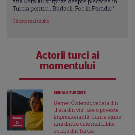
a în
Pestrițu: Cum a transformat vedeta o
răma
s”
vilă modernă într-un cămin cald. Imagini
putu
de colecție din casa vedetei
Citeș
Citește mai multe
Actorii turci ai
momentului
SERIALE TURCEŞTI
Demet Özdemir, vedeta din
„Fata din vis”, are o poveste
impresionantă. Cum a ajuns
12
una dintre cele mai iubite
actrițe din Turcia