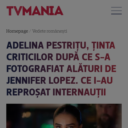
Homepage
/
Vedete româneşti
ADELINA PESTRIȚU, ȚINTA
CRITICILOR DUPĂ CE S-A
FOTOGRAFIAT ALĂTURI DE
JENNIFER LOPEZ. CE I-AU
REPROȘAT INTERNAUȚII