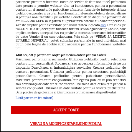
partenere, precum si furnizorii nostri de servicii de date analitice) prelucram
„Diavolul se îmbracă de la
date pentru a permite website-ului sa functioneze, pentru a personaliza
continutul si anunturile publicitare afisate in functie de interesele si/sau
Prada 2” s-a lansat pe Disney+.
profilul dvs., pentru a va oferi functionalitati aferente retelelor de socializare
si pentru a analiza traficul pe website. Beneficiati de drepturile prevazute de
Meryl Streep și Anne
art. 15-22 din GDPR in legatura cu prelucrarea datelor cu caracter personal.
Aceste drepturi pot fi exercitate prin modalitatea indicata
aici
. Prin click pe
Hathaway revin la revista
“ACCEPT TOATE”, acceptati folosirea tuturor Tehnologiilor de tip Cookie, care
Runway
implica inclusiv acceptul dvs. cu privire la stocarea/accesarea informatiilor
de catre Vendor-ii cu care colaboram. Prin click pe “VREAU SA MODIFIC
SETARILE INDIVIDUAL” puteti schimba preferintele in mod individual, mai
putin cele legate de cookie strict necesare pentru functionarea website-
ului.
VEDETE STRĂINE
Atât noi, cât și partenerii noștri prelucrăm datele pentru a oferi:
Meryl Streep, gest
Măsurarea performanței reclamelor. Utilizarea profilurilor pentru selectarea
conținutului personalizat. Stocarea și/sau accesarea informațiilor de pe un
impresionant pentru Anne
dispozitiv. Dezvoltarea și îmbunătățirea serviciilor. Crearea profilurilor de
conținut personalizat. Utilizarea profilurilor pentru selectarea publicității
Hathaway și Emily Blunt la
personalizate. Crearea profilurilor pentru publicitate personalizată.
9
„Diavolul se îmbracă de la
Măsurarea performanței conținutului. Înțelegerea publicului prin statistici
sau combinații de date din surse diferite. Utilizarea datelor limitate pentru a
Prada 2”. Ce salarii ar fi primit
selecta conținutul. Utilizarea de date limitate pentru a selecta publicitatea.
actrițele
Date precise de geolocație și identificarea prin scanarea dispozitivului.
Listă parteneri (furnizori)
VEDETE STRĂINE
ACCEPT TOATE
Tom Holland, decizie radicală
VREAU SA MODIFIC SETARILE INDIVIDUAL
pentru noul său film! Ce