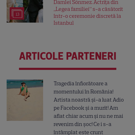
Damlei Sönmez. Actrița din
„Legea familiei” s-a căsătorit
13
într-o ceremonie discretă la
Istanbul
ARTICOLE PARTENERI
Tragedia înfiorătoare a
momentului în România!
Artista noastră și-a luat Adio
pe Facebook și a murit! Am
aflat chiar acum și nu ne mai
revenim din șoc! Ce i s-a
întâmplat este crunt