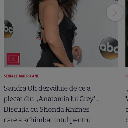
21
SERIALE AMERICANE
R
Sandra Oh dezvăluie de ce a
plecat din „Anatomia lui Grey”.
Discuția cu Shonda Rhimes
care a schimbat totul pentru