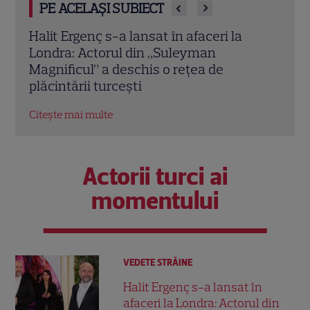
PE ACELAȘI SUBIECT
Vedete din România care au ales nume
Oana
speciale pentru copii: de la Nina, fetița
Iubi
Laurei Cosoi, la Jessica lui Pepe și
conc
Josephine a Ginei Pistol
nere
Citește mai multe
Citeș
Actorii turci ai
momentului
VEDETE STRĂINE
Halit Ergenç s-a lansat în
afaceri la Londra: Actorul din