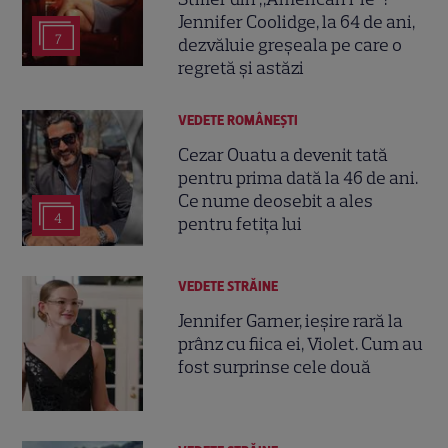
Jennifer Coolidge, la 64 de ani,
7
dezvăluie greșeala pe care o
regretă și astăzi
VEDETE ROMÂNEŞTI
Cezar Ouatu a devenit tată
pentru prima dată la 46 de ani.
Ce nume deosebit a ales
4
pentru fetița lui
VEDETE STRĂINE
Jennifer Garner, ieșire rară la
prânz cu fiica ei, Violet. Cum au
fost surprinse cele două