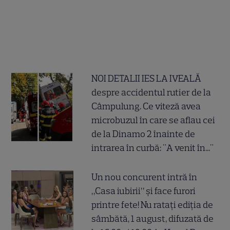
NOI DETALII IES LA IVEALĂ
despre accidentul rutier de la
Câmpulung. Ce viteză avea
microbuzul în care se aflau cei
de la Dinamo 2 înainte de
intrarea în curbă: "A venit în..."
Un nou concurent intră în
„Casa iubirii” și face furori
printre fete! Nu ratați ediția de
sâmbătă, 1 august, difuzată de