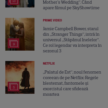
13
Mother's Wedding”. Când
apare filmul pe SkyShowtime
PRIME VIDEO
Jamie Campbell Bower, starul
din „Stranger Things”, intră în
universul „Stăpânul Inelelor”.
9
Ce rol legendar va interpreta în
sezonul 3
NETFLIX
„Palatul de Est”, noul fenomen
coreean de pe Netflix: Regele
blestemat, fantomele și
5
exorcistul care sfidează
moartea