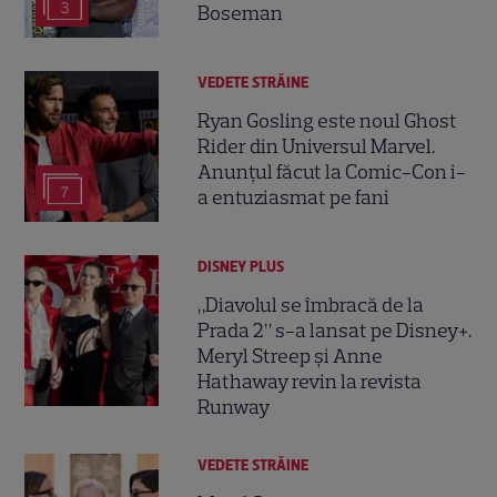
3
Boseman
VEDETE STRĂINE
Ryan Gosling este noul Ghost
Rider din Universul Marvel.
Anunțul făcut la Comic-Con i-
7
a entuziasmat pe fani
DISNEY PLUS
„Diavolul se îmbracă de la
Prada 2” s-a lansat pe Disney+.
Meryl Streep și Anne
Hathaway revin la revista
Runway
VEDETE STRĂINE