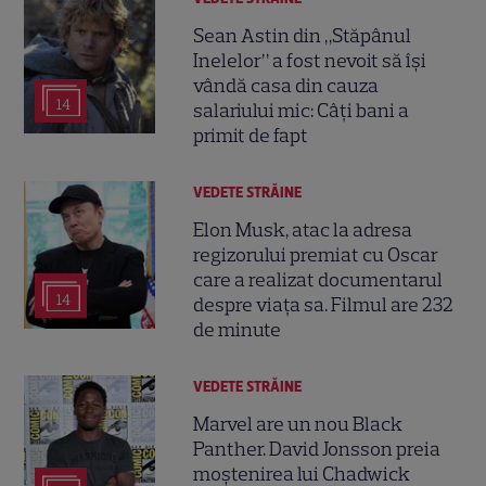
Sean Astin din „Stăpânul
Inelelor” a fost nevoit să își
vândă casa din cauza
14
salariului mic: Câți bani a
primit de fapt
VEDETE STRĂINE
Elon Musk, atac la adresa
regizorului premiat cu Oscar
care a realizat documentarul
14
despre viața sa. Filmul are 232
de minute
VEDETE STRĂINE
Marvel are un nou Black
Panther. David Jonsson preia
moștenirea lui Chadwick