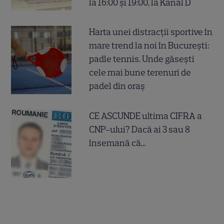
la 16:00 și 19:00, la Kanal D
Harta unei distracții sportive în
mare trend la noi în București:
padle tennis. Unde găsești
cele mai bune terenuri de
padel din oraș
CE ASCUNDE ultima CIFRA a
CNP-ului? Dacă ai 3 sau 8
însemană că...