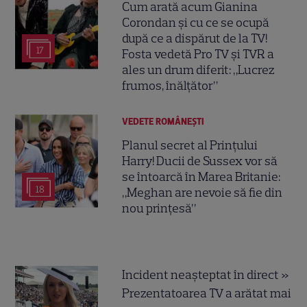
Cum arată acum Gianina
Corondan și cu ce se ocupă
după ce a dispărut de la TV!
17
Fosta vedetă Pro TV și TVR a
ales un drum diferit: „Lucrez
frumos, înălțător”
VEDETE ROMÂNEŞTI
Planul secret al Prințului
Harry! Ducii de Sussex vor să
se întoarcă în Marea Britanie:
18
„Meghan are nevoie să fie din
nou prințesă”
Incident neașteptat în direct »
Prezentatoarea TV a arătat mai