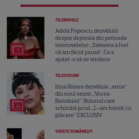
TELENOVELE
Adela Popescu, dezvăluiri
despre depresia din perioada
telenovelelor: „Salvarea a fost
7
că am făcut pauză”. Ce a
ajutat-o să se vindece
TELEVIZIUNE
Irina Rimes dezvăluie „arma”
din noul sezon „Vocea
României”. Butonul care
14
schimbă jocul: „L-am folosit cu
plăcere” EXCLUSIV
VEDETE ROMÂNEŞTI