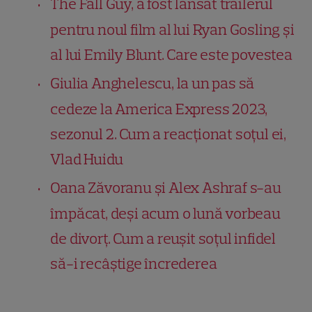
The Fall Guy, a fost lansat trailerul
pentru noul film al lui Ryan Gosling și
al lui Emily Blunt. Care este povestea
Giulia Anghelescu, la un pas să
cedeze la America Express 2023,
sezonul 2. Cum a reacționat soțul ei,
Vlad Huidu
Oana Zăvoranu și Alex Ashraf s-au
împăcat, deși acum o lună vorbeau
de divorț. Cum a reușit soțul infidel
să-i recâștige încrederea