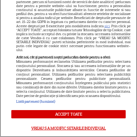
partenere, precum si furnizorii nostri de servicii de date analitice) prelucram
date pentru a permite website-ului sa functioneze, pentru a personaliza
continutul si anunturile publicitare afisate in functie de interesele si/sau
profilul dvs., pentru a va oferi functionalitati aferente retelelor de socializare
si pentru a analiza traficul pe website. Beneficiati de drepturile prevazute de
Ce este scorțișoara Ceylon și
art. 15-22 din GDPR in legatura cu prelucrarea datelor cu caracter personal.
Aceste drepturi pot fi exercitate prin modalitatea indicata
aici
. Prin click pe
prin ce se diferențiază
“ACCEPT TOATE”, acceptati folosirea tuturor Tehnologiilor de tip Cookie, care
implica inclusiv acceptul dvs. cu privire la stocarea/accesarea informatiilor
de catre Vendor-ii cu care colaboram. Prin click pe “VREAU SA MODIFIC
SETARILE INDIVIDUAL” puteti schimba preferintele in mod individual, mai
putin cele legate de cookie strict necesare pentru functionarea website-
ului.
Atât noi, cât și partenerii noștri prelucrăm datele pentru a oferi:
Măsurarea performanței reclamelor. Utilizarea profilurilor pentru selectarea
conținutului personalizat. Stocarea și/sau accesarea informațiilor de pe un
dispozitiv. Dezvoltarea și îmbunătățirea serviciilor. Crearea profilurilor de
ALTE ARTICOLE
conținut personalizat. Utilizarea profilurilor pentru selectarea publicității
personalizate. Crearea profilurilor pentru publicitate personalizată.
Măsurarea performanței conținutului. Înțelegerea publicului prin statistici
INTERESANTE
sau combinații de date din surse diferite. Utilizarea datelor limitate pentru a
selecta conținutul. Utilizarea de date limitate pentru a selecta publicitatea.
Date precise de geolocație și identificarea prin scanarea dispozitivului.
Listă parteneri (furnizori)
ACCEPT TOATE
VEDETE STRĂINE
Tom Holland, decizie radicală
VREAU SA MODIFIC SETARILE INDIVIDUAL
pentru noul său film! Ce