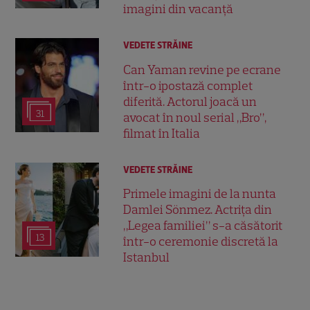
imagini din vacanță
VEDETE STRĂINE
Can Yaman revine pe ecrane
într-o ipostază complet
diferită. Actorul joacă un
31
avocat în noul serial „Bro”,
filmat în Italia
VEDETE STRĂINE
Primele imagini de la nunta
Damlei Sönmez. Actrița din
„Legea familiei” s-a căsătorit
13
într-o ceremonie discretă la
Istanbul