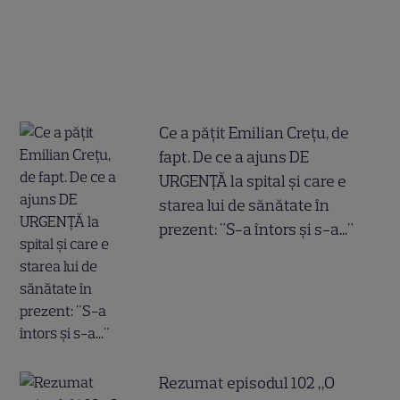
Ce a pățit Emilian Crețu, de
fapt. De ce a ajuns DE
URGENȚĂ la spital și care e
starea lui de sănătate în
prezent: "S-a întors și s-a..."
Rezumat episodul 102 „O