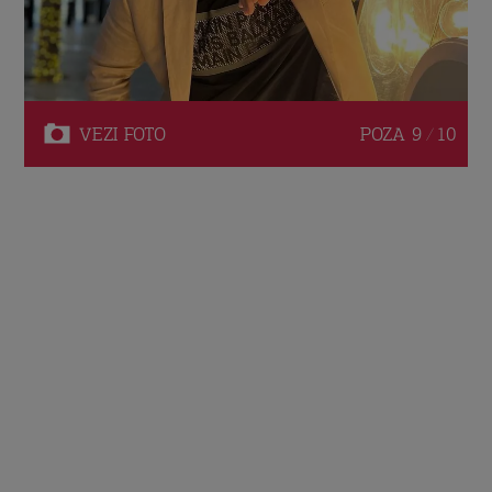
VEZI
FOTO
POZA
9 / 10