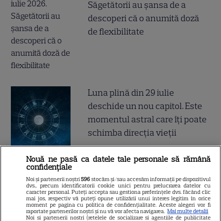
Săgetătorii au șansa de a
descoperi că o anumită doză
de flexibilitate
Luna plină din 29 iulie
deschide un nou capitol. Este
momentul astral care îți poate
schimba direcția vieții
Nouă ne pasă ca datele tale personale să rămână
confidențiale
Ploaia de meteori Delta
Noi și partenerii noștri
596
stocăm și/sau accesăm informații pe dispozitivul
dvs., precum identificatorii cookie unici pentru prelucrarea datelor cu
Aquaride 2026: când o poți
caracter personal. Puteți accepta sau gestiona preferințele dvs. făcând clic
mai jos, respectiv vă puteți opune utilizării unui interes legitim în orice
vedea cel mai bine
moment pe pagina cu politica de confidențialitate. Aceste alegeri vor fi
raportate partenerilor noștri și nu vă vor afecta navigarea.
Mai multe detalii
Noi si partenerii nostri (retelele de socializare si agentiile de publicitate