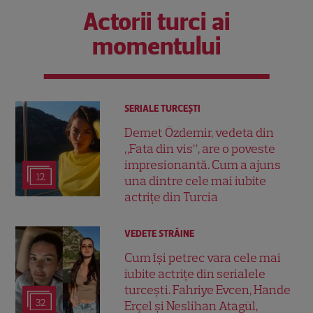
Actorii turci ai
momentului
SERIALE TURCEŞTI
Demet Özdemir, vedeta din
„Fata din vis”, are o poveste
impresionantă. Cum a ajuns
12
una dintre cele mai iubite
actrițe din Turcia
VEDETE STRĂINE
Cum își petrec vara cele mai
iubite actrițe din serialele
turcești. Fahriye Evcen, Hande
32
Erçel și Neslihan Atagül,