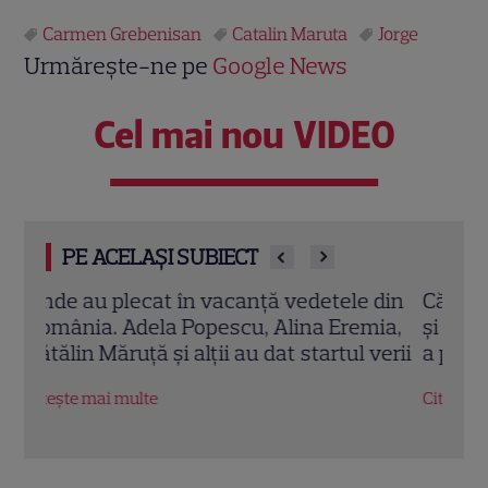
Carmen Grebenisan
Catalin Maruta
Jorge
Urmărește-ne pe
Google News
Cel mai nou VIDEO
PE ACELAȘI SUBIECT
din
Cătălin Măruță, vacanță de vis cu Andra
Andr
ia,
și copiii. Destinația exotică unde familia
mini,
verii
a pus totul pe pauză
neaș
Măr
Citește mai multe
Citeș