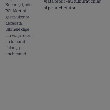
viața fetei i-au tulburat chiar
și pe anchetatori