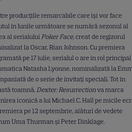
tre producțiile remarcabile care își vor face
tul în lunile următoare se numără sezonul al
ea al serialului
Poker Face
, creat de regizorul
nalizat la Oscar, Rian Johnson. Cu premiera
ramată pe 17 iulie, serialul o are în rol principal
ismatica Natasha Lyonne, nominalizată la Emm
paniată de o serie de invitați speciali. Tot în
astă toamnă,
Dexter: Resurrection
va marca
nirea iconică a lui Michael C. Hall pe micile ec
remiera pe 12 septembrie, alături de vedete
cum Uma Thurman și Peter Dinklage.