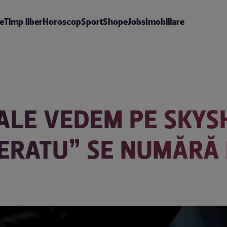
te
Timp liber
Horoscop
Sport
Shop
eJobs
Imobiliare
RIALE VEDEM PE SK
ERATU” SE NUMĂRĂ 