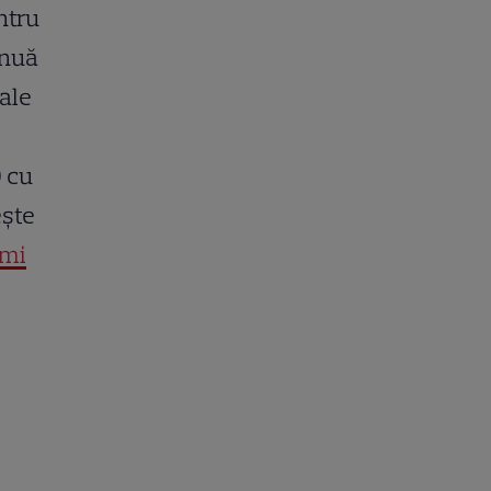
ntru
inuă
 ale
 cu
ește
mi