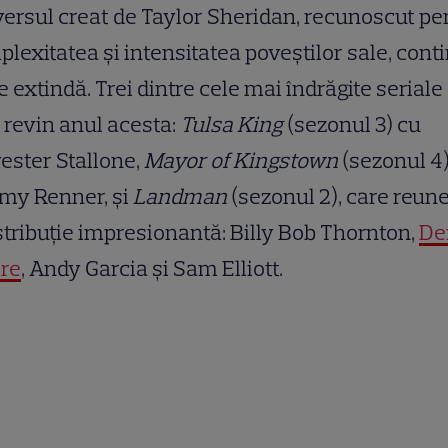
ersul creat de Taylor Sheridan, recunoscut pe
lexitatea și intensitatea poveștilor sale, cont
e extindă. Trei dintre cele mai îndrăgite seriale
 revin anul acesta:
Tulsa King
(sezonul 3) cu
ester Stallone,
Mayor of Kingstown
(sezonul 4)
my Renner, și
Landman
(sezonul 2), care reun
stribuție impresionantă: Billy Bob Thornton,
De
re
, Andy Garcia și Sam Elliott.