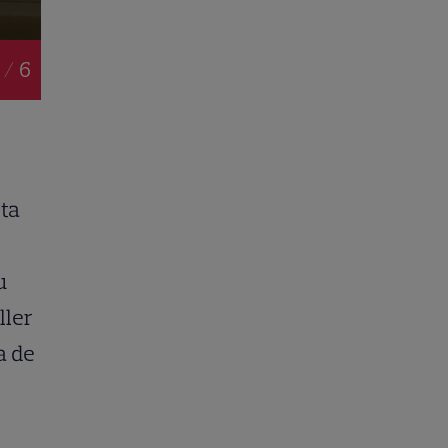
 / 6
ota
u
iller
a de