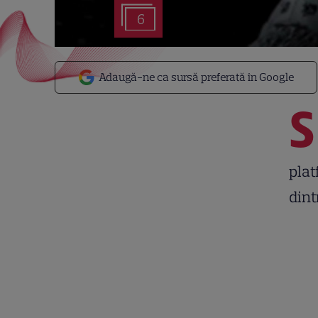
6
Adaugă-ne ca sursă preferată în Google
S
plat
dint