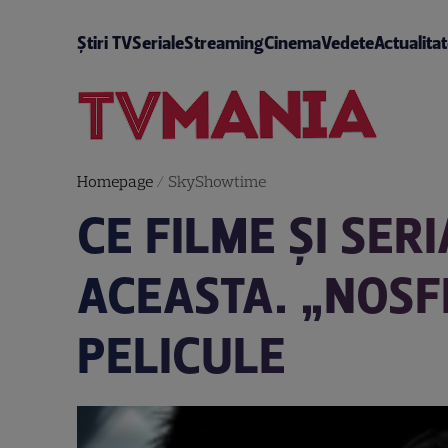
Știri TV
Seriale
Streaming
Cinema
Vedete
Actualita
Homepage
/
SkyShowtime
CE FILME ȘI SE
ACEASTA. „NOSF
PELICULE