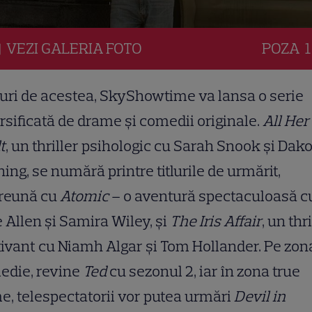
VEZI
GALERIA
FOTO
POZA
1
uri de acestea, SkyShowtime va lansa o serie
rsificată de drame și comedii originale.
All Her
t
, un thriller psihologic cu Sarah Snook și Dak
ing, se numără printre titlurile de urmărit,
reună cu
Atomic
– o aventură spectaculoasă c
e Allen și Samira Wiley, și
The Iris Affair
, un thr
ivant cu Niamh Algar și Tom Hollander. Pe zon
edie, revine
Ted
cu sezonul 2, iar în zona true
e, telespectatorii vor putea urmări
Devil in