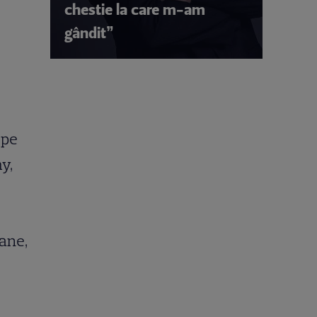
chestie la care m-am
gândit”
 pe
y,
rane,