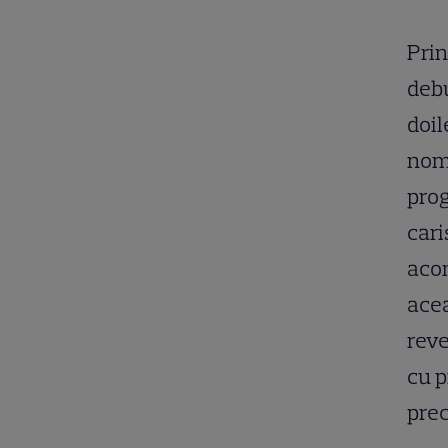
Prin
debu
doil
nomi
prog
car
acom
ace
reve
cu p
pre