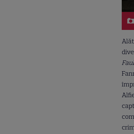
Alăt
dive
Faul
Fann
împ
Alfi
capt
com
crim