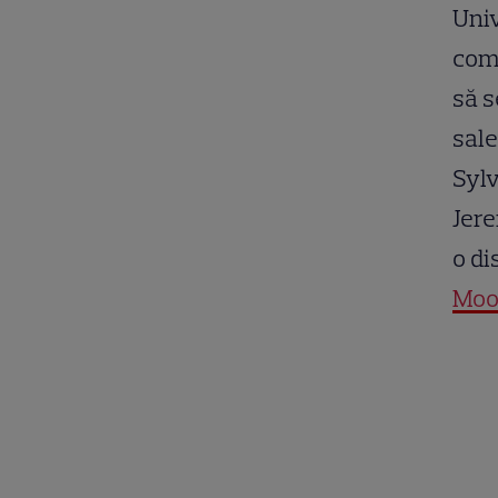
Univ
comp
să s
sale
Sylv
Jere
o di
Moo