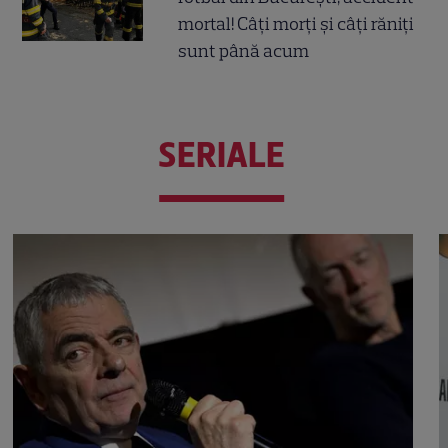
mortal! Câți morți și câți răniți
sunt până acum
SERIALE