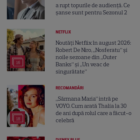
a rupt topurile de audiență. Ce
șanse sunt pentru Sezonul 2
NETFLIX
Noutăți Netflix în august 2026:
Robert De Niro, „Nosferatu” și
noile sezoane din „Outer
16
Banks” și „Un veac de
singurătate”
RECOMANDĂRI
„Sărmana Maria” intră pe
VOYO. Cum arată Thalía la 30
de ani după rolul care a făcut-o
18
celebră
DISNEY PLUS