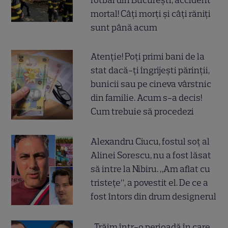
fotbal din București, accident
mortal! Câți morți și câți răniți
sunt până acum
Atenție! Poți primi bani de la
stat dacă-ți îngrijești părinții,
bunicii sau pe cineva vârstnic
din familie. Acum s-a decis!
Cum trebuie să procedezi
Alexandru Ciucu, fostul soț al
Alinei Sorescu, nu a fost lăsat
să intre la Nibiru. „Am aflat cu
tristețe”, a povestit el. De ce a
fost întors din drum designerul
„Trăim într-o perioadă în care