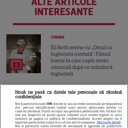
ALTE ARTICOLE
INTERESANTE
CINEMA
Eli Roth revine cu „Omul cu
înghețata mortală”. Filmul
horror în care copiii devin
5
criminali după ce mănâncă
înghețată
VEDETE STRĂINE
Nouă ne pasă ca datele tale personale să rămână
confidențiale
„Povestea peștelui posac”,
Noi și partenerii noștri
596
stocăm și/sau accesăm informații pe dispozitivul
aventura animată inspirată
dvs., precum identificatorii cookie unici pentru prelucrarea datelor cu
dintr-un bestseller The New
caracter personal. Puteți accepta sau gestiona preferințele dvs. făcând clic
mai jos, respectiv vă puteți opune utilizării unui interes legitim în orice
11
York Times, ajunge în
moment pe pagina cu politica de confidențialitate. Aceste alegeri vor fi
raportate partenerilor noștri și nu vă vor afecta navigarea.
Mai multe detalii
cinematografe pe 7 august
Noi si partenerii nostri (retelele de socializare si agentiile de publicitate