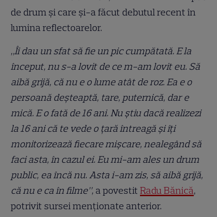
de drum și care și-a făcut debutul recent în
lumina reflectoarelor.
„Îi dau un sfat să fie un pic cumpătată. E la
început, nu s-a lovit de ce m-am lovit eu. Să
aibă grijă, că nu e o lume atât de roz. Ea e o
persoană deșteaptă, tare, puternică, dar e
mică. E o fată de 16 ani. Nu știu dacă realizezi
la 16 ani că te vede o țară întreagă și îți
monitorizează fiecare mișcare, nealegând să
faci asta, în cazul ei. Eu mi-am ales un drum
public, ea încă nu. Asta i-am zis, să aibă grijă,
că nu e ca în filme”,
a povestit
Radu Bănică
,
potrivit sursei menționate anterior.