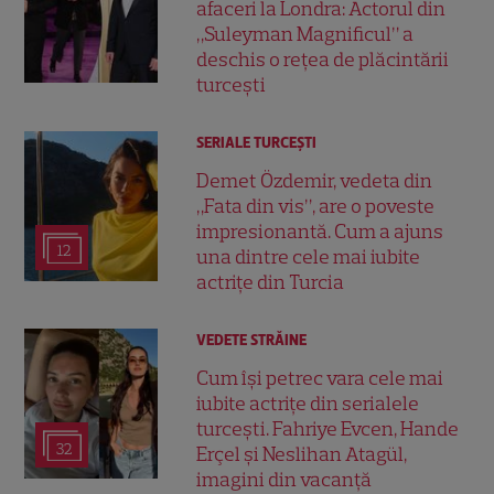
afaceri la Londra: Actorul din
„Suleyman Magnificul” a
deschis o rețea de plăcintării
turcești
SERIALE TURCEŞTI
Demet Özdemir, vedeta din
„Fata din vis”, are o poveste
impresionantă. Cum a ajuns
12
una dintre cele mai iubite
actrițe din Turcia
VEDETE STRĂINE
Cum își petrec vara cele mai
iubite actrițe din serialele
turcești. Fahriye Evcen, Hande
32
Erçel și Neslihan Atagül,
imagini din vacanță