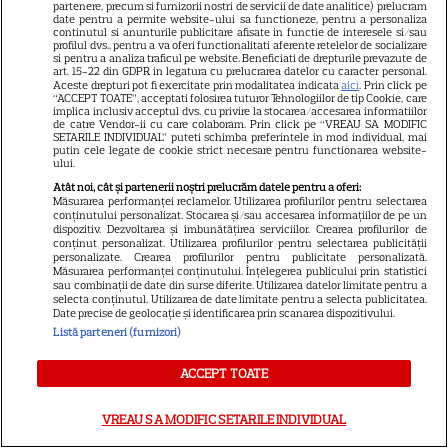
partenere, precum si furnizorii nostri de servicii de date analitice) prelucram
date pentru a permite website-ului sa functioneze, pentru a personaliza
continutul si anunturile publicitare afisate in functie de interesele si/sau
VEDETE STRĂINE
profilul dvs., pentru a va oferi functionalitati aferente retelelor de socializare
si pentru a analiza traficul pe website. Beneficiati de drepturile prevazute de
art. 15-22 din GDPR in legatura cu prelucrarea datelor cu caracter personal.
Sean Astin din „Stăpânul
Aceste drepturi pot fi exercitate prin modalitatea indicata
aici
. Prin click pe
Inelelor” a fost nevoit să își
“ACCEPT TOATE”, acceptati folosirea tuturor Tehnologiilor de tip Cookie, care
implica inclusiv acceptul dvs. cu privire la stocarea/accesarea informatiilor
vândă casa din cauza
de catre Vendor-ii cu care colaboram. Prin click pe “VREAU SA MODIFIC
SETARILE INDIVIDUAL” puteti schimba preferintele in mod individual, mai
14
salariului mic: Câți bani a
putin cele legate de cookie strict necesare pentru functionarea website-
ului.
primit de fapt
Atât noi, cât și partenerii noștri prelucrăm datele pentru a oferi:
Măsurarea performanței reclamelor. Utilizarea profilurilor pentru selectarea
conținutului personalizat. Stocarea și/sau accesarea informațiilor de pe un
VEDETE STRĂINE
dispozitiv. Dezvoltarea și îmbunătățirea serviciilor. Crearea profilurilor de
conținut personalizat. Utilizarea profilurilor pentru selectarea publicității
Elon Musk, atac la adresa
personalizate. Crearea profilurilor pentru publicitate personalizată.
Măsurarea performanței conținutului. Înțelegerea publicului prin statistici
regizorului premiat cu Oscar
sau combinații de date din surse diferite. Utilizarea datelor limitate pentru a
care a realizat documentarul
selecta conținutul. Utilizarea de date limitate pentru a selecta publicitatea.
Date precise de geolocație și identificarea prin scanarea dispozitivului.
14
despre viața sa. Filmul are 232
Listă parteneri (furnizori)
de minute
ACCEPT TOATE
VEDETE STRĂINE
VREAU SA MODIFIC SETARILE INDIVIDUAL
Marvel are un nou Black