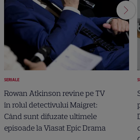
SERIALE
S
Rowan Atkinson revine pe TV
în rolul detectivului Maigret:
Când sunt difuzate ultimele
episoade la Viasat Epic Drama