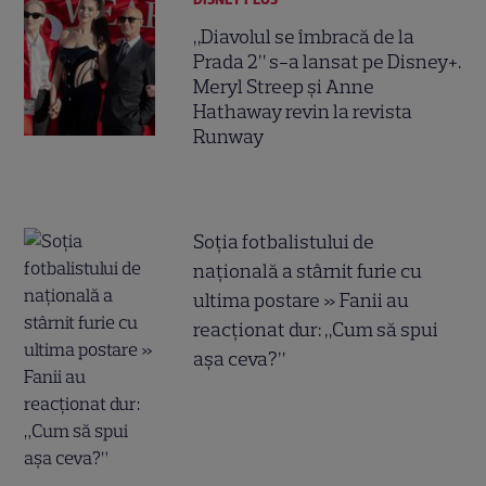
„Diavolul se îmbracă de la
Prada 2” s-a lansat pe Disney+.
Meryl Streep și Anne
Hathaway revin la revista
Runway
Soția fotbalistului de
națională a stârnit furie cu
ultima postare » Fanii au
reacționat dur: „Cum să spui
așa ceva?”