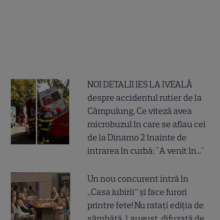
NOI DETALII IES LA IVEALĂ
despre accidentul rutier de la
Câmpulung. Ce viteză avea
microbuzul în care se aflau cei
de la Dinamo 2 înainte de
intrarea în curbă: "A venit în..."
Un nou concurent intră în
„Casa iubirii” și face furori
printre fete! Nu ratați ediția de
sâmbătă, 1 august, difuzată de