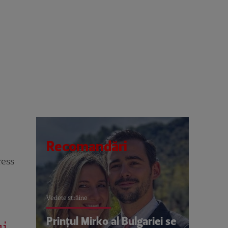
Recomandări
ress
Vedete străine
Prințul Mirko al Bulgariei se
ui