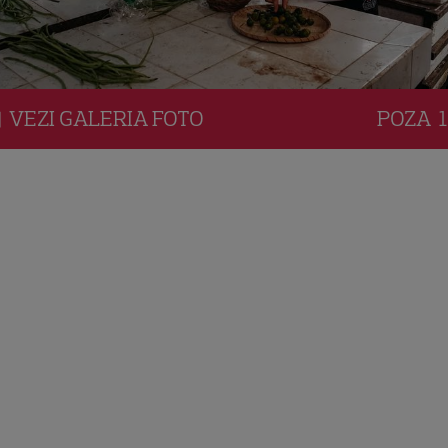
VEZI
GALERIA
FOTO
POZA
1