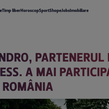
te
Timp liber
Horoscop
Sport
Shop
eJobs
Imobiliare
ANDRO, PARTENERUL 
ESS. A MAI PARTICIP
N ROMÂNIA