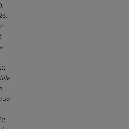
D,
26.
în
ă
te
im
iile
a.
e se
Eu