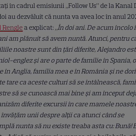
tați în cadrul emisiunii „Follow Us” de la Kanal 
doi au dezvăluit că nunta va avea loc în anul 20
l Rengle
a explicat:
„În doi ani. De acum încolo 
ani am plănuit să avem nuntă. Atunci, pentru c
liile noastre sunt din țări diferite, Alejandro es
iol-englez și are o parte de familie în Spania, o
e în Anglia, familia mea e în România și ne dor
te tare ca aceste culturi să se întâlnească, famil
tre să se cunoască mai bine și am început dej
nizăm diferite excursii în care mamele noastr
 învățăm unii despre alții ca atunci când se
mplă nunta să nu existe treaba asta cu: Bună! 