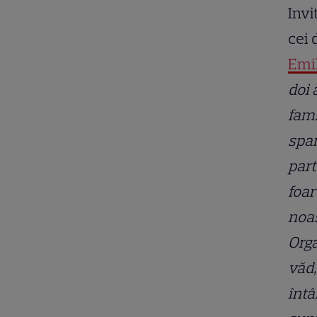
Invi
cei 
Emi
doi 
fami
span
part
foar
noas
Orga
văd,
întâ