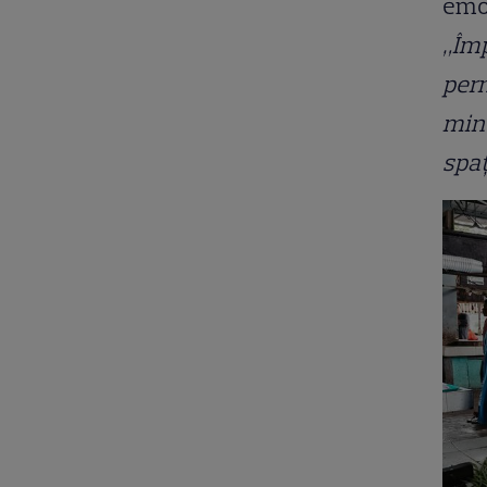
emoț
„Împ
pern
minu
spaț