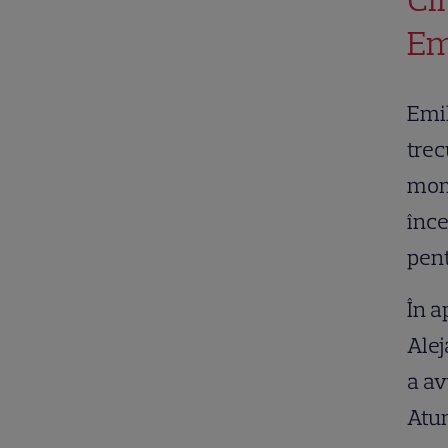
Em
Emil
trec
mome
înce
pent
În a
Alej
a av
Atun