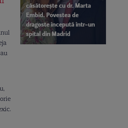
căsătorește cu dr. Marta
Embid. Povestea de
dragoste începută într-un
anul
spital din Madrid
eja
 au
u,
orie
xic.