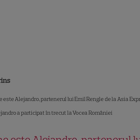
rins
 este Alejandro, partenerul lui Emil Rengle de la Asia Exp
jandro a participat în trecut la Vocea României
ne este Alejandro, partenerul l