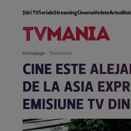
Știri TV
Seriale
Streaming
Cinema
Vedete
Actualita
Homepage
/
Televiziune
CINE ESTE ALEJ
DE LA ASIA EXPR
EMISIUNE TV DI