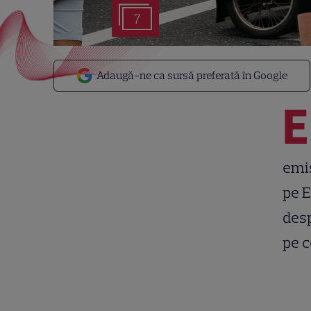
7
Adaugă-ne ca sursă preferată în Google
E
emis
pe E
desp
pe c