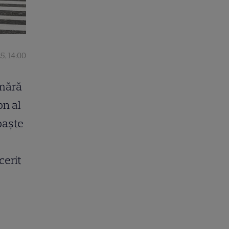
5, 14:00
umără
on al
oaște
cerit