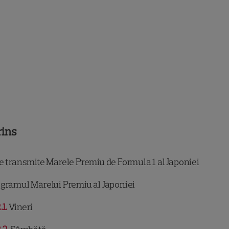
rins
e transmite Marele Premiu de Formula 1 al Japoniei
gramul Marelui Premiu al Japoniei
.1
Vineri