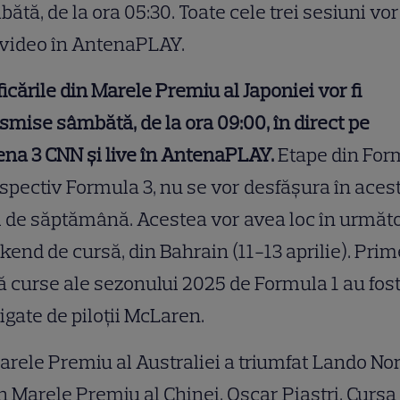
ătă, de la ora 05:30. Toate cele trei sesiuni vor 
 video în AntenaPLAY.
ficările din Marele Premiu al Japoniei vor fi
smise sâmbătă, de la ora 09:00, în direct pe
na 3 CNN şi live în AntenaPLAY.
Etape din For
espectiv Formula 3, nu se vor desfăşura în aces
l de săptămână. Acestea vor avea loc în următ
end de cursă, din Bahrain (11-13 aprilie). Prim
 curse ale sezonului 2025 de Formula 1 au fos
igate de piloţii McLaren.
arele Premiu al Australiei a triumfat Lando Nor
în Marele Premiu al Chinei, Oscar Piastri. Cursa