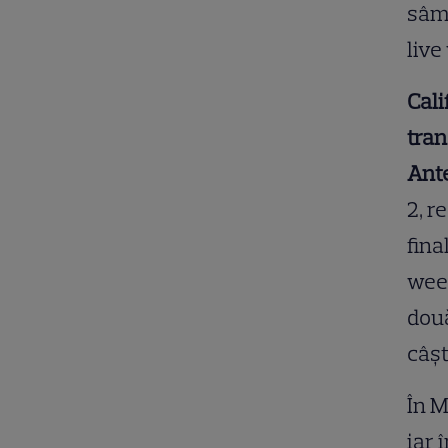
sâmb
live
Cali
tran
Ante
2, r
fina
week
două
câşt
În M
iar 