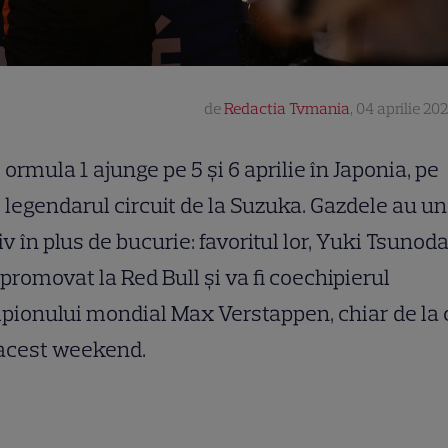
de
Redactia Tvmania
,
04 aprilie 202
ormula 1 ajunge pe 5 și 6 aprilie în Japonia, pe
legendarul circuit de la Suzuka. Gazdele au un
v în plus de bucurie: favoritul lor, Yuki Tsunoda
 promovat la Red Bull şi va fi coechipierul
ionului mondial Max Verstappen, chiar de la 
 acest weekend.