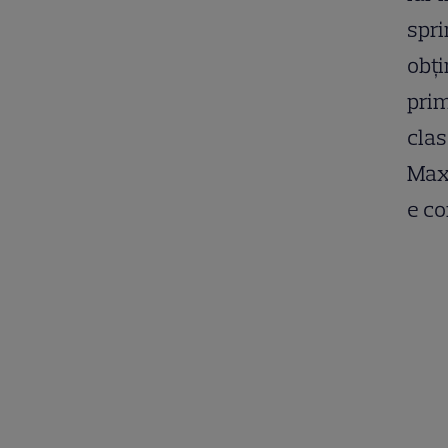
spri
obţi
prim
clas
Max 
e co