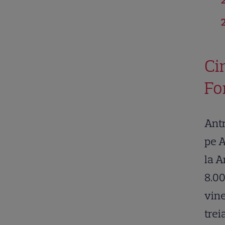
2
2
Ci
Fo
Antr
pe A
la A
8.00
vine
trei