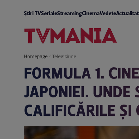
Știri TV
Seriale
Streaming
Cinema
Vedete
Actualita
Homepage
/
Televiziune
FORMULA 1. CIN
JAPONIEI. UNDE
CALIFICĂRILE ȘI