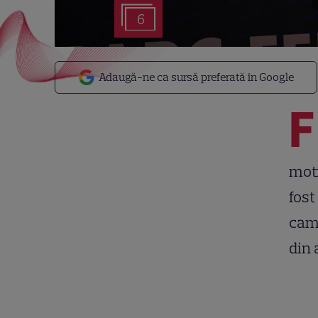
6
Adaugă-ne ca sursă preferată în Google
F
moti
fost
camp
din