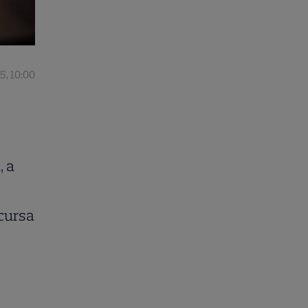
5, 10:00
, a
cursa