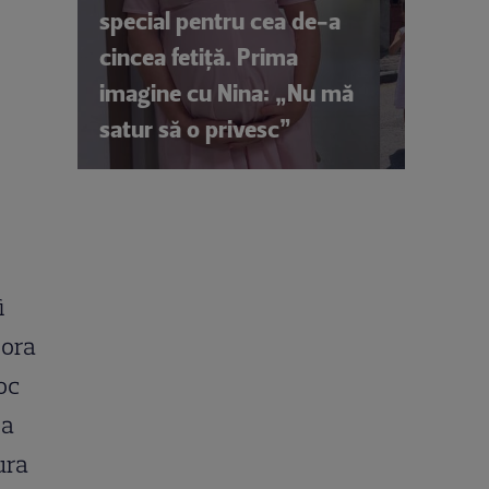
special pentru cea de-a
cincea fetiță. Prima
imagine cu Nina: „Nu mă
satur să o privesc”
i
 ora
oc
 a
ura