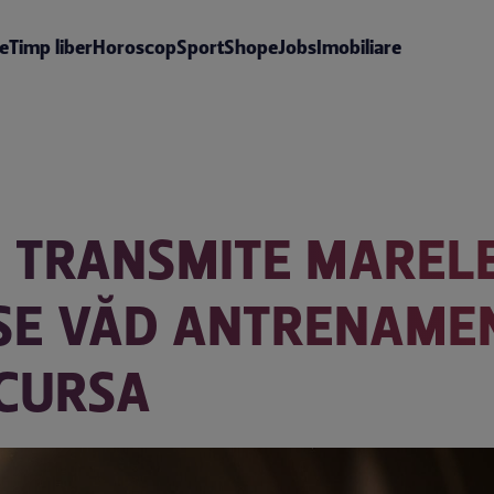
te
Timp liber
Horoscop
Sport
Shop
eJobs
Imobiliare
E TRANSMITE MAREL
 SE VĂD ANTRENAME
 CURSA