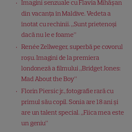
Imagini senzuale cu Flavia Mihășan
din vacanța în Maldive. Vedeta a
înotat cu rechinii. „Sunt prietenoși
dacă nu le e foame”
Renée Zellweger, superbă pe covorul
roșu. Imagini de la premiera
londoneză a filmului „Bridget Jones:
Mad About the Boy”
Florin Piersic jr., fotografie rară cu
primul său copil. Sonia are 18 ani și
are un talent special. „Fiica mea este
un geniu”