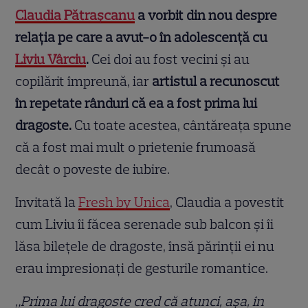
Claudia Pătrașcanu
a vorbit din nou despre
relația pe care a avut-o în adolescență cu
Liviu Vârciu
.
Cei doi au fost vecini și au
copilărit împreună, iar
artistul a recunoscut
în repetate rânduri că ea a fost prima lui
dragoste.
Cu toate acestea, cântăreața spune
că a fost mai mult o prietenie frumoasă
decât o poveste de iubire.
Invitată la
Fresh by Unica
, Claudia a povestit
cum Liviu îi făcea serenade sub balcon și îi
lăsa bilețele de dragoste, însă părinții ei nu
erau impresionați de gesturile romantice.
„Prima lui dragoste cred că atunci, așa, în