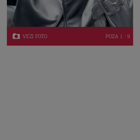
VEZI
FOTO
POZA
1 / 9