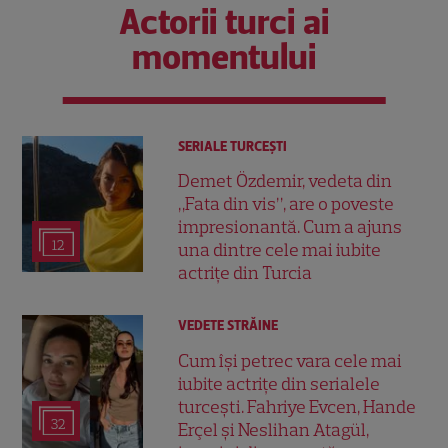
Actorii turci ai
momentului
SERIALE TURCEŞTI
Demet Özdemir, vedeta din
„Fata din vis”, are o poveste
impresionantă. Cum a ajuns
12
una dintre cele mai iubite
actrițe din Turcia
VEDETE STRĂINE
Cum își petrec vara cele mai
iubite actrițe din serialele
turcești. Fahriye Evcen, Hande
32
Erçel și Neslihan Atagül,