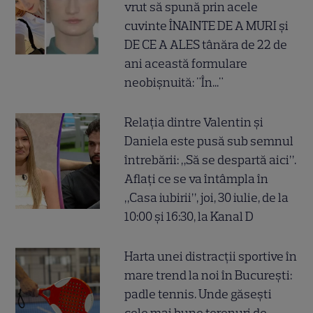
vrut să spună prin acele
cuvinte ÎNAINTE DE A MURI și
DE CE A ALES tânăra de 22 de
ani această formulare
neobișnuită: "În..."
Relația dintre Valentin și
Daniela este pusă sub semnul
întrebării: „Să se despartă aici”.
Aflați ce se va întâmpla în
„Casa iubirii”, joi, 30 iulie, de la
10:00 și 16:30, la Kanal D
Harta unei distracții sportive în
mare trend la noi în București:
padle tennis. Unde găsești