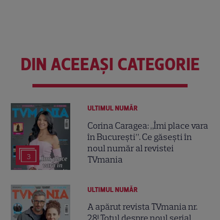
DIN ACEEAȘI CATEGORIE
ULTIMUL NUMĂR
Corina Caragea: „Îmi place vara
în București”. Ce găsești în
noul număr al revistei
3
TVmania
ULTIMUL NUMĂR
A apărut revista TVmania nr.
28! Totul despre noul serial