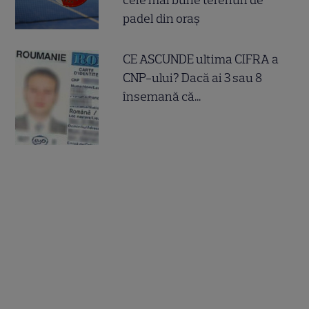
cele mai bune terenuri de
padel din oraș
CE ASCUNDE ultima CIFRA a
CNP-ului? Dacă ai 3 sau 8
însemană că...