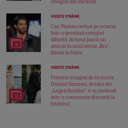
imagini din vacanță
VEDETE STRĂINE
Can Yaman revine pe ecrane
într-o ipostază complet
diferită. Actorul joacă un
31
avocat în noul serial „Bro”,
filmat în Italia
VEDETE STRĂINE
Primele imagini de la nunta
Damlei Sönmez. Actrița din
„Legea familiei” s-a căsătorit
13
într-o ceremonie discretă la
Istanbul