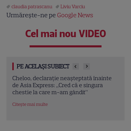
claudia patrascanu
Liviu Varciu
Urmărește-ne pe
Google News
Cel mai nou VIDEO
PE ACELAȘI SUBIECT
nte
Iulia Vântur, aniversare cu peripeții la 46
EXCL
de ani: „Camera mea era plină de
face
inimioare roșii și cioburi de sticlă”
Ante
Citește mai multe
Citeș