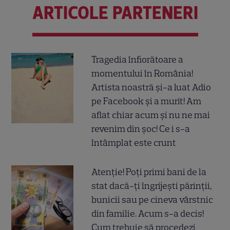
ARTICOLE PARTENERI
Tragedia înfiorătoare a
momentului în România!
Artista noastră și-a luat Adio
pe Facebook și a murit! Am
aflat chiar acum și nu ne mai
revenim din șoc! Ce i s-a
întâmplat este crunt
Atenție! Poți primi bani de la
stat dacă-ți îngrijești părinții,
bunicii sau pe cineva vârstnic
din familie. Acum s-a decis!
Cum trebuie să procedezi