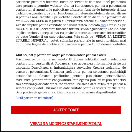
partenere, precum si furnizorii nostri de servicii de date analitice) prelucram
moștenirea lui Chadwick
date pentru a permite website-ului sa functioneze, pentru a personaliza
3
Boseman
continutul si anunturile publicitare afisate in functie de interesele si/sau
profilul dvs., pentru a va oferi functionalitati aferente retelelor de socializare
si pentru a analiza traficul pe website. Beneficiati de drepturile prevazute de
art. 15-22 din GDPR in legatura cu prelucrarea datelor cu caracter personal.
Aceste drepturi pot fi exercitate prin modalitatea indicata
aici
. Prin click pe
VEDETE STRĂINE
“ACCEPT TOATE”, acceptati folosirea tuturor Tehnologiilor de tip Cookie, care
implica inclusiv acceptul dvs. cu privire la stocarea/accesarea informatiilor
de catre Vendor-ii cu care colaboram. Prin click pe “VREAU SA MODIFIC
Ryan Gosling este noul Ghost
SETARILE INDIVIDUAL” puteti schimba preferintele in mod individual, mai
putin cele legate de cookie strict necesare pentru functionarea website-
Rider din Universul Marvel.
ului.
Anunțul făcut la Comic-Con i-
Atât noi, cât și partenerii noștri prelucrăm datele pentru a oferi:
7
a entuziasmat pe fani
Măsurarea performanței reclamelor. Utilizarea profilurilor pentru selectarea
conținutului personalizat. Stocarea și/sau accesarea informațiilor de pe un
dispozitiv. Dezvoltarea și îmbunătățirea serviciilor. Crearea profilurilor de
conținut personalizat. Utilizarea profilurilor pentru selectarea publicității
personalizate. Crearea profilurilor pentru publicitate personalizată.
DISNEY PLUS
Măsurarea performanței conținutului. Înțelegerea publicului prin statistici
sau combinații de date din surse diferite. Utilizarea datelor limitate pentru a
„Diavolul se îmbracă de la
selecta conținutul. Utilizarea de date limitate pentru a selecta publicitatea.
Date precise de geolocație și identificarea prin scanarea dispozitivului.
Prada 2” s-a lansat pe Disney+.
Listă parteneri (furnizori)
Meryl Streep și Anne
Hathaway revin la revista
ACCEPT TOATE
Runway
VREAU SA MODIFIC SETARILE INDIVIDUAL
VEDETE STRĂINE