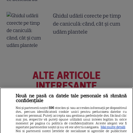
Ghidul udării corecte pe timp
de caniculă: când, cât şi cum
udăm plantele
ALTE ARTICOLE
INTERESANTE
Nouă ne pasă ca datele tale personale să rămână
confidențiale
Noi și partenerii noștri
596
stocăm și/sau accesăm informații pe dispozitivul
dvs., precum identificatorii cookie unici pentru prelucrarea datelor cu
VEDETE STRĂINE
caracter personal. Puteți accepta sau gestiona preferințele dvs. făcând clic
mai jos, respectiv vă puteți opune utilizării unui interes legitim în orice
Marvel are un nou Black
moment pe pagina cu politica de confidențialitate. Aceste alegeri vor fi
raportate partenerilor noștri și nu vă vor afecta navigarea.
Mai multe detalii
Panther. David Jonsson preia
Noi si partenerii nostri (retelele de socializare si agentiile de publicitate