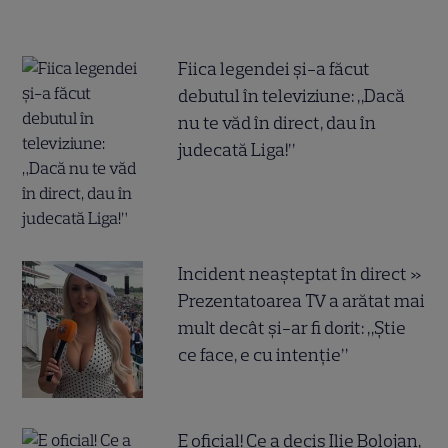
Fiica legendei și-a făcut
debutul în televiziune: „Dacă
nu te văd în direct, dau în
judecată Liga!”
Incident neașteptat în direct »
Prezentatoarea TV a arătat mai
mult decât și-ar fi dorit: „Știe
ce face, e cu intenție”
E oficial! Ce a decis Ilie Bolojan,