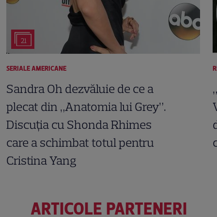
21
SERIALE AMERICANE
R
Sandra Oh dezvăluie de ce a
plecat din „Anatomia lui Grey”.
Discuția cu Shonda Rhimes
care a schimbat totul pentru
Cristina Yang
ARTICOLE PARTENERI