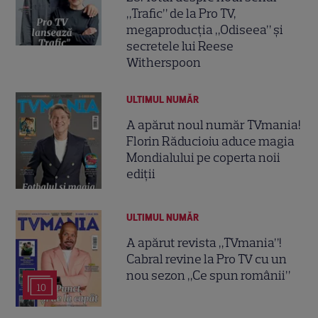
„Trafic” de la Pro TV,
megaproducția „Odiseea” și
secretele lui Reese
Witherspoon
ULTIMUL NUMĂR
A apărut noul număr TVmania!
Florin Răducioiu aduce magia
Mondialului pe coperta noii
ediții
ULTIMUL NUMĂR
A apărut revista „TVmania”!
Cabral revine la Pro TV cu un
nou sezon „Ce spun românii”
10