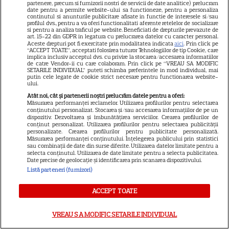
partenere, precum si furnizorii nostri de servicii de date analitice) prelucram
date pentru a permite website-ului sa functioneze, pentru a personaliza
continutul si anunturile publicitare afisate in functie de interesele si/sau
profilul dvs., pentru a va oferi functionalitati aferente retelelor de socializare
si pentru a analiza traficul pe website. Beneficiati de drepturile prevazute de
art. 15-22 din GDPR in legatura cu prelucrarea datelor cu caracter personal.
Aceste drepturi pot fi exercitate prin modalitatea indicata
aici
. Prin click pe
“ACCEPT TOATE”, acceptati folosirea tuturor Tehnologiilor de tip Cookie, care
implica inclusiv acceptul dvs. cu privire la stocarea/accesarea informatiilor
ALTE ARTICOLE
de catre Vendor-ii cu care colaboram. Prin click pe “VREAU SA MODIFIC
SETARILE INDIVIDUAL” puteti schimba preferintele in mod individual, mai
INTERESANTE
putin cele legate de cookie strict necesare pentru functionarea website-
ului.
Atât noi, cât și partenerii noștri prelucrăm datele pentru a oferi:
Măsurarea performanței reclamelor. Utilizarea profilurilor pentru selectarea
conținutului personalizat. Stocarea și/sau accesarea informațiilor de pe un
dispozitiv. Dezvoltarea și îmbunătățirea serviciilor. Crearea profilurilor de
conținut personalizat. Utilizarea profilurilor pentru selectarea publicității
CINEMA
personalizate. Crearea profilurilor pentru publicitate personalizată.
Măsurarea performanței conținutului. Înțelegerea publicului prin statistici
Eli Roth revine cu „Omul cu
sau combinații de date din surse diferite. Utilizarea datelor limitate pentru a
selecta conținutul. Utilizarea de date limitate pentru a selecta publicitatea.
înghețata mortală”. Filmul
Date precise de geolocație și identificarea prin scanarea dispozitivului.
horror în care copiii devin
Listă parteneri (furnizori)
5
criminali după ce mănâncă
înghețată
ACCEPT TOATE
VREAU SA MODIFIC SETARILE INDIVIDUAL
VEDETE STRĂINE