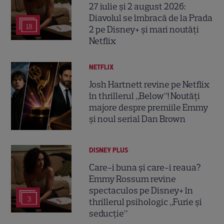
27 iulie și 2 august 2026:
Diavolul se îmbracă de la Prada
18
2 pe Disney+ și mari noutăți
Netflix
NETFLIX
Josh Hartnett revine pe Netflix
în thrillerul „Below”! Noutăți
majore despre premiile Emmy
și noul serial Dan Brown
DISNEY PLUS
Care-i buna și care-i reaua?
Emmy Rossum revine
spectaculos pe Disney+ în
3
thrillerul psihologic „Furie și
seducție”