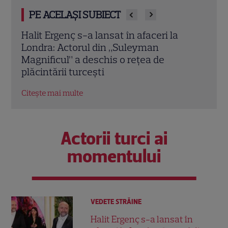
PE ACELAȘI SUBIECT
O mai ții minte pe mama lui Stifler din
Jenni
„American Pie”? Jennifer Coolidge, la 64
fiica
de ani, dezvăluie greșeala pe care o
cele
regretă și astăzi
Citeș
Citește mai multe
Actorii turci ai
momentului
VEDETE STRĂINE
Halit Ergenç s-a lansat în