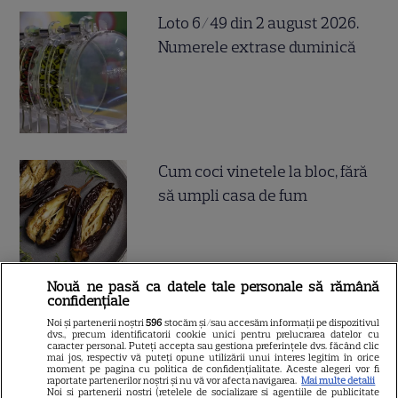
Loto 6/49 din 2 august 2026.
Numerele extrase duminică
Cum coci vinetele la bloc, fără
să umpli casa de fum
Nouă ne pasă ca datele tale personale să rămână
confidențiale
Cum se face cafeaua la presa
Noi și partenerii noștri
596
stocăm și/sau accesăm informații pe dispozitivul
dvs., precum identificatorii cookie unici pentru prelucrarea datelor cu
franceză – cum funcționează
caracter personal. Puteți accepta sau gestiona preferințele dvs. făcând clic
mai jos, respectiv vă puteți opune utilizării unui interes legitim în orice
și care sunt avantajele
moment pe pagina cu politica de confidențialitate. Aceste alegeri vor fi
raportate partenerilor noștri și nu vă vor afecta navigarea.
Mai multe detalii
Noi si partenerii nostri (retelele de socializare si agentiile de publicitate