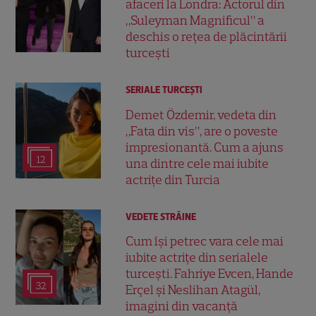
afaceri la Londra: Actorul din
„Suleyman Magnificul” a
deschis o rețea de plăcintării
turcești
SERIALE TURCEŞTI
Demet Özdemir, vedeta din
„Fata din vis”, are o poveste
impresionantă. Cum a ajuns
12
una dintre cele mai iubite
actrițe din Turcia
VEDETE STRĂINE
Cum își petrec vara cele mai
iubite actrițe din serialele
turcești. Fahriye Evcen, Hande
32
Erçel și Neslihan Atagül,
imagini din vacanță