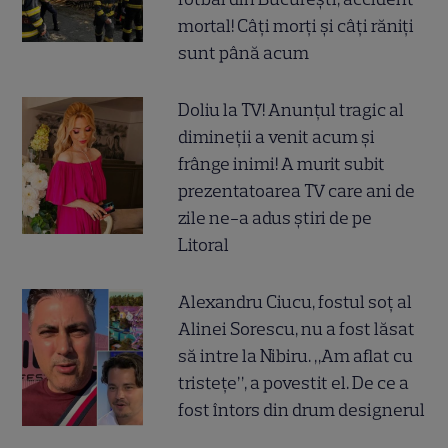
mortal! Câți morți și câți răniți
sunt până acum
Doliu la TV! Anunțul tragic al
dimineții a venit acum și
frânge inimi! A murit subit
prezentatoarea TV care ani de
zile ne-a adus știri de pe
Litoral
Alexandru Ciucu, fostul soț al
Alinei Sorescu, nu a fost lăsat
să intre la Nibiru. „Am aflat cu
tristețe”, a povestit el. De ce a
fost întors din drum designerul