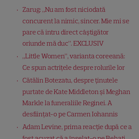
Zarug: „Nu am fost niciodată
concurent la nimic, sincer. Mie mi se
pare că intru direct câștigător
oriunde mă duc”. EXCLUSIV
„Little Women”, varianta coreeană:
Ce spun actrițele despre rolurile lor
Cătălin Botezatu, despre ținutele
purtate de Kate Middleton și Meghan
Markle la funeraliile Reginei. A
desființat-o pe Carmen Iohannis
Adam Levine, prima reacție după ce a
fost acuzat că a înșelat-o pe Behati