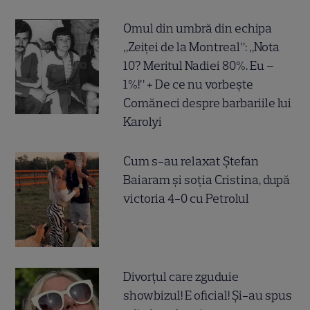
Omul din umbră din echipa
„Zeiței de la Montreal”: „Nota
10? Meritul Nadiei 80%. Eu –
1%!” + De ce nu vorbește
Comăneci despre barbariile lui
Karolyi
Cum s-au relaxat Ștefan
Baiaram și soția Cristina, după
victoria 4-0 cu Petrolul
Divorțul care zguduie
showbizul! E oficial! Și-au spus