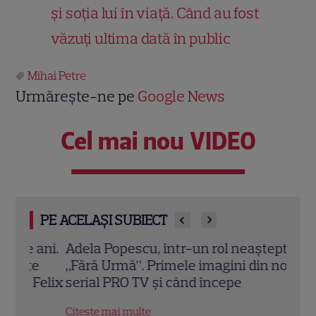
și soția lui în viață. Când au fost
văzuți ultima dată în public
Mihai Petre
Urmărește-ne pe
Google News
Cel mai nou VIDEO
PE ACELAȘI SUBIECT
ani.
Adela Popescu, într-un rol neașteptat în
Adri
e
„Fără Urmă”. Primele imagini din noul
cu M
Felix
serial PRO TV și când începe
cunun
Citește mai multe
Citeș