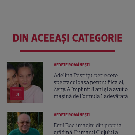
DIN ACEEAȘI CATEGORIE
VEDETE ROMÂNEŞTI
Adelina Pestrițu, petrecere
spectaculoasă pentru fiica ei,
Zeny. A împlinit 8 ani și a avut o
21
mașină de Formula 1 adevărată
VEDETE ROMÂNEŞTI
Emil Boc, imagini din propria
grădină. Primarul Clujului a