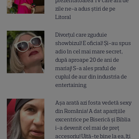
prezentatoarea TV care ani de
zile ne-a adus știri de pe
Litoral
Divorțul care zguduie
showbizul! E oficial! Și-au spus
adio în cel mai mare secret,
după aproape 20 de ani de
mariaj! S-a ales praful de
cuplul de aur din industria de
entertaining
Așa arată azi fosta vedetă sexy
din România! A dat aparițiile
excentrice pe Biserică și Biblia
i-a devenit cel mai de preț
accesoriu! Uită-te bine la ea, îți