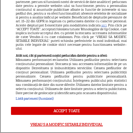
noi filme de neratat
partenere, precum si furnizorii nostri de servicii de date analitice) prelucram
date pentru a permite website-ului sa functioneze, pentru a personaliza
continutul si anunturile publicitare afisate in functie de interesele si/sau
profilul dvs., pentru a va oferi functionalitati aferente retelelor de socializare
si pentru a analiza traficul pe website. Beneficiati de drepturile prevazute de
DISNEY PLUS
art. 15-22 din GDPR in legatura cu prelucrarea datelor cu caracter personal.
Aceste drepturi pot fi exercitate prin modalitatea indicata
aici
. Prin click pe
Premiere Disney+ august
“ACCEPT TOATE”, acceptati folosirea tuturor Tehnologiilor de tip Cookie, care
implica inclusiv acceptul dvs. cu privire la stocarea/accesarea informatiilor
2026: „Camp Rock 3”,
de catre Vendor-ii cu care colaboram. Prin click pe “VREAU SA MODIFIC
SETARILE INDIVIDUAL” puteti schimba preferintele in mod individual, mai
„Futurama” și trilogia
putin cele legate de cookie strict necesare pentru functionarea website-
ului.
17
„Stăpânul Inelelor” ajung pe
Atât noi, cât și partenerii noștri prelucrăm datele pentru a oferi:
platformă
Măsurarea performanței reclamelor. Utilizarea profilurilor pentru selectarea
conținutului personalizat. Stocarea și/sau accesarea informațiilor de pe un
dispozitiv. Dezvoltarea și îmbunătățirea serviciilor. Crearea profilurilor de
conținut personalizat. Utilizarea profilurilor pentru selectarea publicității
DISNEY PLUS
personalizate. Crearea profilurilor pentru publicitate personalizată.
Măsurarea performanței conținutului. Înțelegerea publicului prin statistici
Premiere de neratat pe Netflix,
sau combinații de date din surse diferite. Utilizarea datelor limitate pentru a
selecta conținutul. Utilizarea de date limitate pentru a selecta publicitatea.
Disney+ și SkyShowtime în
Date precise de geolocație și identificarea prin scanarea dispozitivului.
august: seriale noi, filme de
Listă parteneri (furnizori)
15
colecție și vedete de top
ACCEPT TOATE
CINEMA
VREAU SA MODIFIC SETARILE INDIVIDUAL
Eli Roth revine cu „Omul cu