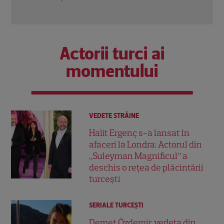
Actorii turci ai
momentului
VEDETE STRĂINE
Halit Ergenç s-a lansat în
afaceri la Londra: Actorul din
„Suleyman Magnificul” a
deschis o rețea de plăcintării
turcești
SERIALE TURCEŞTI
Demet Özdemir, vedeta din