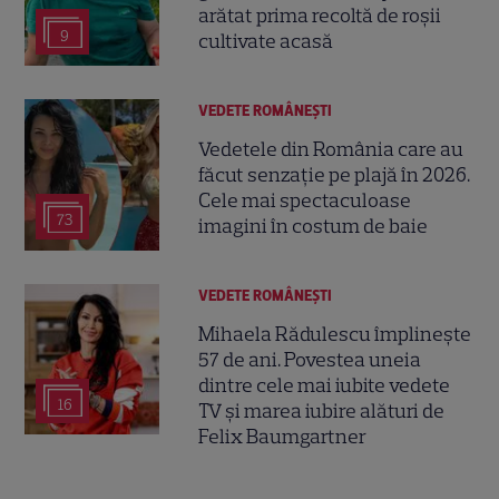
arătat prima recoltă de roșii
9
cultivate acasă
VEDETE ROMÂNEŞTI
Vedetele din România care au
făcut senzație pe plajă în 2026.
Cele mai spectaculoase
73
imagini în costum de baie
VEDETE ROMÂNEŞTI
Mihaela Rădulescu împlinește
57 de ani. Povestea uneia
dintre cele mai iubite vedete
16
TV și marea iubire alături de
Felix Baumgartner