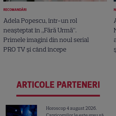
RECOMANDĂRI
N
Adela Popescu, într-un rol
neașteptat în „Fără Urmă”.
Primele imagini din noul serial
PRO TV și când începe
ARTICOLE PARTENERI
Horoscop 4 august 2026.
Capricornilor le este greu să