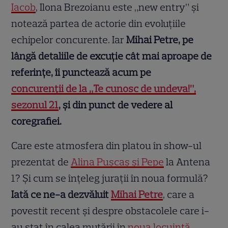
Iacob
, Ilona Brezoianu este „new entry” și
notează partea de actorie din evoluțiile
echipelor concurente. Iar
Mihai Petre, pe
lângă detaliile de excuție cât mai aproape de
referințe, îi punctează acum pe
concurenții de la „Te cunosc de undeva!”,
sezonul 21
, și din punct de vedere al
coregrafiei.
Care este atmosfera din platou în show-ul
prezentat de
Alina Pușcaș și Pepe
la Antena
1? Și cum se înțeleg jurații în noua formulă?
Iată ce ne-a dezvăluit
Mihai Petre
, care a
povestit recent și despre obstacolele care i-
au stat în calea mutării în
noua locuință
.