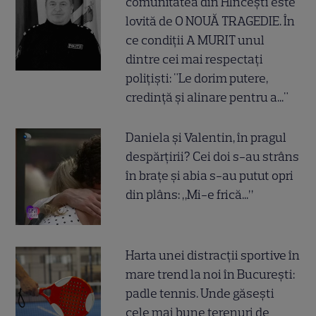
comunitatea din Hîncești este
lovită de O NOUĂ TRAGEDIE. În
ce condiții A MURIT unul
dintre cei mai respectați
polițiști: "Le dorim putere,
credință și alinare pentru a..."
Daniela și Valentin, în pragul
despărțirii? Cei doi s-au strâns
în brațe și abia s-au putut opri
din plâns: „Mi-e frică...”
Harta unei distracții sportive în
mare trend la noi în București:
padle tennis. Unde găsești
cele mai bune terenuri de