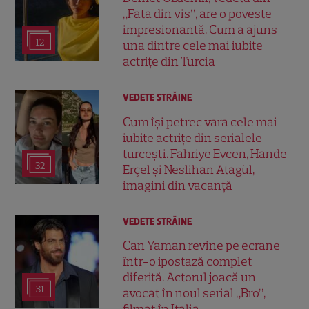
„Fata din vis”, are o poveste
impresionantă. Cum a ajuns
12
una dintre cele mai iubite
actrițe din Turcia
VEDETE STRĂINE
Cum își petrec vara cele mai
iubite actrițe din serialele
turcești. Fahriye Evcen, Hande
32
Erçel și Neslihan Atagül,
imagini din vacanță
VEDETE STRĂINE
Can Yaman revine pe ecrane
într-o ipostază complet
diferită. Actorul joacă un
31
avocat în noul serial „Bro”,
filmat în Italia