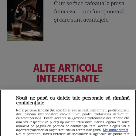
Cum se face cafeaua la presa
franceză – cum funcționează
și care sunt avantajele
ALTE ARTICOLE
INTERESANTE
Nouă ne pasă ca datele tale personale să rămână
confidențiale
PRIME VIDEO
Noi și partenerii noștri
596
stocăm și/sau accesăm informații pe dispozitivul
dvs., precum identificatorii cookie unici pentru prelucrarea datelor cu
Premierele Prime Video din
caracter personal. Puteți accepta sau gestiona preferințele dvs. făcând clic
mai jos, respectiv vă puteți opune utilizării unui interes legitim în orice
august 2026: „Reacher”
moment pe pagina cu politica de confidențialitate. Aceste alegeri vor fi
sezonul 4, „Sterling Point” și
raportate partenerilor noștri și nu vă vor afecta navigarea.
Mai multe detalii
Noi si partenerii nostri (retelele de socializare si agentiile de publicitate
6