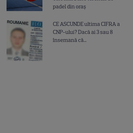
padel din oraș
CE ASCUNDE ultima CIFRA a
CNP-ului? Dacă ai 3 sau 8
însemană că...