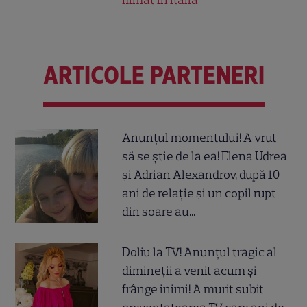
ARTICOLE PARTENERI
Anunțul momentului! A vrut
să se știe de la ea! Elena Udrea
și Adrian Alexandrov, după 10
ani de relație și un copil rupt
din soare au...
Doliu la TV! Anunțul tragic al
dimineții a venit acum și
frânge inimi! A murit subit