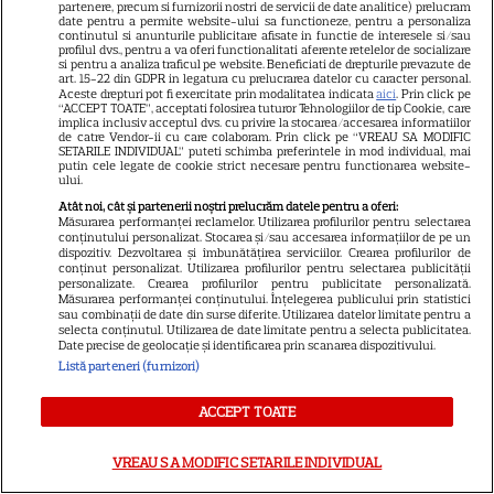
Discuția cu Shonda Rhimes
partenere, precum si furnizorii nostri de servicii de date analitice) prelucram
date pentru a permite website-ului sa functioneze, pentru a personaliza
continutul si anunturile publicitare afisate in functie de interesele si/sau
care a schimbat totul pentru
profilul dvs., pentru a va oferi functionalitati aferente retelelor de socializare
si pentru a analiza traficul pe website. Beneficiati de drepturile prevazute de
art. 15-22 din GDPR in legatura cu prelucrarea datelor cu caracter personal.
Cristina Yang
Aceste drepturi pot fi exercitate prin modalitatea indicata
aici
. Prin click pe
“ACCEPT TOATE”, acceptati folosirea tuturor Tehnologiilor de tip Cookie, care
implica inclusiv acceptul dvs. cu privire la stocarea/accesarea informatiilor
de catre Vendor-ii cu care colaboram. Prin click pe “VREAU SA MODIFIC
SETARILE INDIVIDUAL” puteti schimba preferintele in mod individual, mai
putin cele legate de cookie strict necesare pentru functionarea website-
ului.
ARTICOLE PARTENERI
Atât noi, cât și partenerii noștri prelucrăm datele pentru a oferi:
Măsurarea performanței reclamelor. Utilizarea profilurilor pentru selectarea
conținutului personalizat. Stocarea și/sau accesarea informațiilor de pe un
dispozitiv. Dezvoltarea și îmbunătățirea serviciilor. Crearea profilurilor de
conținut personalizat. Utilizarea profilurilor pentru selectarea publicității
personalizate. Crearea profilurilor pentru publicitate personalizată.
Horoscop Urania | Previziuni
Măsurarea performanței conținutului. Înțelegerea publicului prin statistici
sau combinații de date din surse diferite. Utilizarea datelor limitate pentru a
astrologice pentru perioada 1 –
selecta conținutul. Utilizarea de date limitate pentru a selecta publicitatea.
Date precise de geolocație și identificarea prin scanarea dispozitivului.
7 august 2026. Venus va intra
Listă parteneri (furnizori)
în zodia Balanței
ACCEPT TOATE
VREAU SA MODIFIC SETARILE INDIVIDUAL
Ulei de perilla – ce este și ce