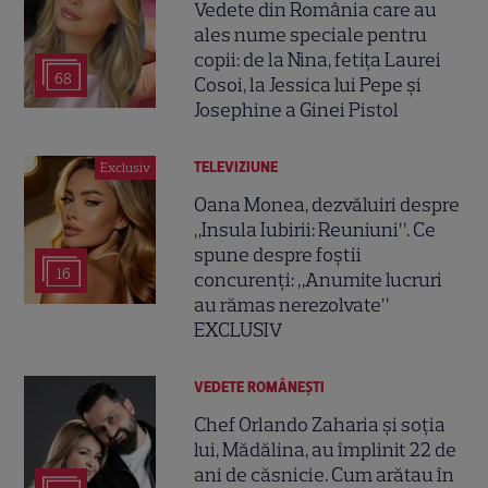
Vedete din România care au
ales nume speciale pentru
copii: de la Nina, fetița Laurei
68
Cosoi, la Jessica lui Pepe și
Josephine a Ginei Pistol
TELEVIZIUNE
Exclusiv
Oana Monea, dezvăluiri despre
„Insula Iubirii: Reuniuni”. Ce
spune despre foștii
16
concurenți: „Anumite lucruri
au rămas nerezolvate”
EXCLUSIV
VEDETE ROMÂNEŞTI
Chef Orlando Zaharia și soția
lui, Mădălina, au împlinit 22 de
ani de căsnicie. Cum arătau în