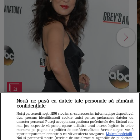
21
Nouă ne pasă ca datele tale personale să rămână
confidențiale
SERIALE AMERICANE
R
Noi și partenerii noștri
596
stocăm și/sau accesăm informații pe dispozitivul
dvs., precum identificatorii cookie unici pentru prelucrarea datelor cu
Sandra Oh dezvăluie de ce a
caracter personal. Puteți accepta sau gestiona preferințele dvs. făcând clic
mai jos, respectiv vă puteți opune utilizării unui interes legitim în orice
plecat din „Anatomia lui Grey”.
moment pe pagina cu politica de confidențialitate. Aceste alegeri vor fi
raportate partenerilor noștri și nu vă vor afecta navigarea.
Mai multe detalii
Noi si partenerii nostri (retelele de socializare si agentiile de publicitate