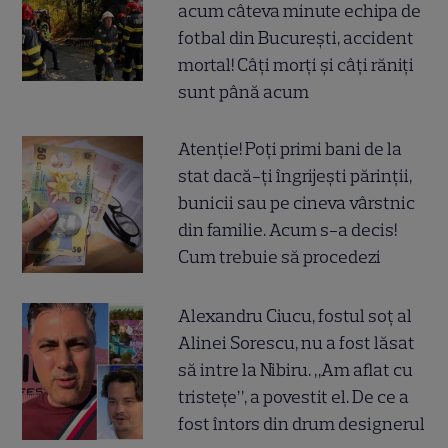
acum câteva minute echipa de
fotbal din București, accident
mortal! Câți morți și câți răniți
sunt până acum
Atenție! Poți primi bani de la
stat dacă-ți îngrijești părinții,
bunicii sau pe cineva vârstnic
din familie. Acum s-a decis!
Cum trebuie să procedezi
Alexandru Ciucu, fostul soț al
Alinei Sorescu, nu a fost lăsat
să intre la Nibiru. „Am aflat cu
tristețe”, a povestit el. De ce a
fost întors din drum designerul