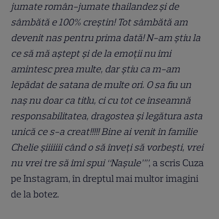
jumate român-jumate thailandez și de
sâmbătă e 100% creștin! Tot sâmbătă am
devenit nas pentru prima dată! N-am știu la
ce să mă aștept și de la emoții nu îmi
amintesc prea multe, dar știu ca m-am
lepădat de satana de multe ori. O sa fiu un
naș nu doar ca titlu, ci cu tot ce înseamnă
responsabilitatea, dragostea și legătura asta
unică ce s-a creat!!!!! Bine ai venit în familie
Chelie șiiiiiii când o să înveți să vorbești, vrei
nu vrei tre să îmi spui “Nașule””
, a scris Cuza
pe Instagram, în dreptul mai multor imagini
de la botez.