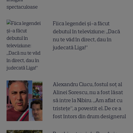
Fiica legendei și-a făcut
debutul în televiziune: „Dacă
nu te văd în direct, dau în
judecată Liga!”
Alexandru Ciucu, fostul soț al
Alinei Sorescu, nu a fost lăsat
să intre la Nibiru. „Am aflat cu
tristețe”, a povestit el. De ce a
fost întors din drum designerul