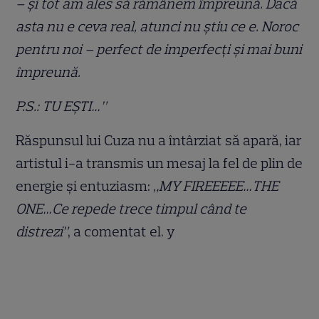
– și tot am ales să rămânem împreună. Dacă
asta nu e ceva real, atunci nu știu ce e. Noroc
pentru noi – perfect de imperfecți și mai buni
împreună.
P.S.: TU EȘTI…”
Răspunsul lui Cuza nu a întârziat să apară, iar
artistul i-a transmis un mesaj la fel de plin de
energie și entuziasm:
„MY FIREEEEE️…THE
ONE…Ce repede trece timpul când te
distrezi”
, a comentat el. y