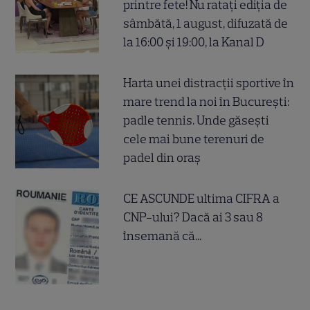
printre fete! Nu ratați ediția de
sâmbătă, 1 august, difuzată de
la 16:00 și 19:00, la Kanal D
Harta unei distracții sportive în
mare trend la noi în București:
padle tennis. Unde găsești
cele mai bune terenuri de
padel din oraș
CE ASCUNDE ultima CIFRA a
CNP-ului? Dacă ai 3 sau 8
însemană că...