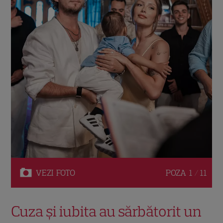
VEZI
FOTO
POZA
1 / 11
Cuza și iubita au sărbătorit un