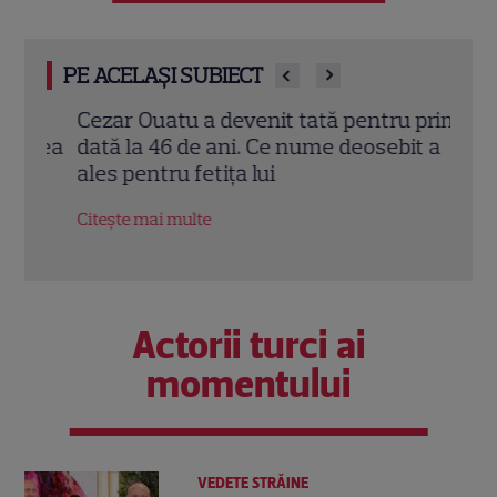
PE ACELAȘI SUBIECT
l
Cezar Ouatu a devenit tată pentru prima
Laur
stea
dată la 46 de ani. Ce nume deosebit a
Pove
i
ales pentru fetița lui
a re
fiic
Citește mai multe
Citeș
Actorii turci ai
momentului
VEDETE STRĂINE