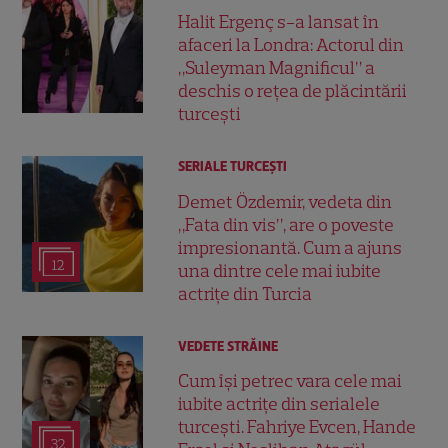
Halit Ergenç s-a lansat în
afaceri la Londra: Actorul din
„Suleyman Magnificul” a
deschis o rețea de plăcintării
turcești
SERIALE TURCEŞTI
Demet Özdemir, vedeta din
„Fata din vis”, are o poveste
impresionantă. Cum a ajuns
12
una dintre cele mai iubite
actrițe din Turcia
VEDETE STRĂINE
Cum își petrec vara cele mai
iubite actrițe din serialele
turcești. Fahriye Evcen, Hande
32