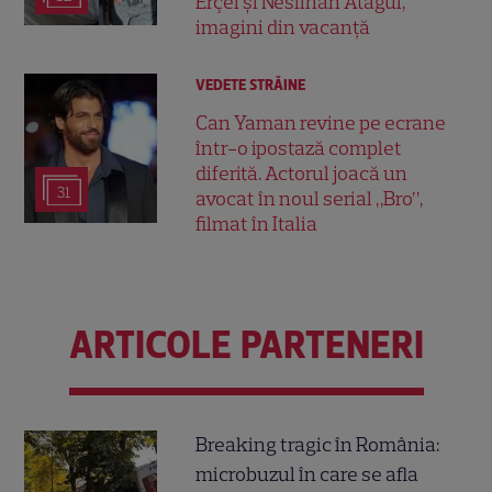
Erçel și Neslihan Atagül,
imagini din vacanță
VEDETE STRĂINE
Can Yaman revine pe ecrane
într-o ipostază complet
diferită. Actorul joacă un
31
avocat în noul serial „Bro”,
filmat în Italia
ARTICOLE PARTENERI
Breaking tragic în România:
microbuzul în care se afla