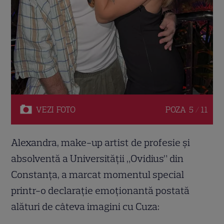
VEZI
FOTO
POZA
5 / 11
Alexandra, make-up artist de profesie și
absolventă a Universității „Ovidius” din
Constanța, a marcat momentul special
printr-o declarație emoționantă postată
alături de câteva imagini cu Cuza: