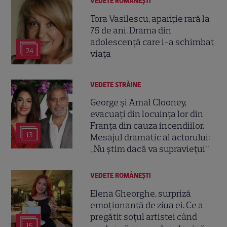
VEDETE ROMÂNEŞTI
Tora Vasilescu, apariție rară la
75 de ani. Drama din
adolescență care i-a schimbat
24
viața
VEDETE STRĂINE
George și Amal Clooney,
evacuați din locuința lor din
Franța din cauza incendiilor.
13
Mesajul dramatic al actorului:
„Nu știm dacă va supraviețui”
VEDETE ROMÂNEŞTI
Elena Gheorghe, surpriză
emoționantă de ziua ei. Ce a
pregătit soțul artistei când
15