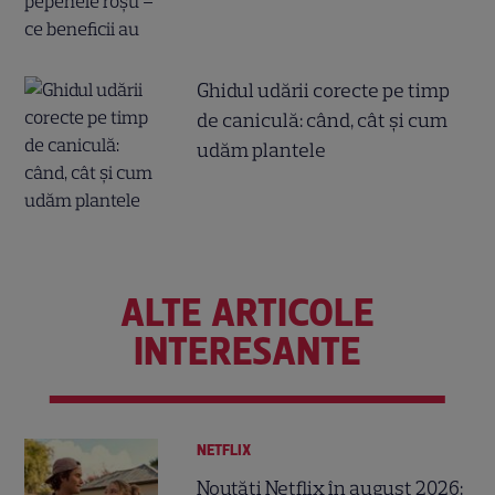
Ghidul udării corecte pe timp
de caniculă: când, cât şi cum
udăm plantele
ALTE ARTICOLE
INTERESANTE
NETFLIX
Noutăți Netflix în august 2026: