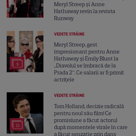
Meryl Streep și Anne
Hathaway revin la revista
Runway
VEDETE STRĂINE
Meryl Streep, gest
impresionant pentru Anne
Hathaway și Emily Blunt la
9
„Diavolul se îmbracă de la
Prada 2”. Ce salarii ar fi primit
actrițele
VEDETE STRĂINE
Tom Holland, decizie radicală
pentru noul său film! Ce
promisiune a făcut actorul
13
după momentele virale în care
a făcut senzație prin dans