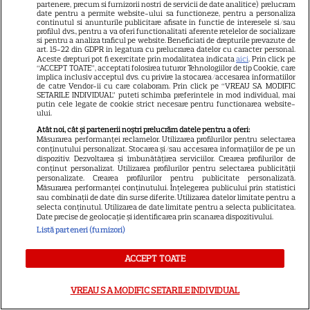
partenere, precum si furnizorii nostri de servicii de date analitice) prelucram
date pentru a permite website-ului sa functioneze, pentru a personaliza
Sitemap
continutul si anunturile publicitare afisate in functie de interesele si/sau
profilul dvs., pentru a va oferi functionalitati aferente retelelor de socializare
si pentru a analiza traficul pe website. Beneficiati de drepturile prevazute de
art. 15-22 din GDPR in legatura cu prelucrarea datelor cu caracter personal.
Aceste drepturi pot fi exercitate prin modalitatea indicata
aici
. Prin click pe
“ACCEPT TOATE”, acceptati folosirea tuturor Tehnologiilor de tip Cookie, care
implica inclusiv acceptul dvs. cu privire la stocarea/accesarea informatiilor
de catre Vendor-ii cu care colaboram. Prin click pe “VREAU SA MODIFIC
NUMĂRUL CURENT
SETARILE INDIVIDUAL” puteti schimba preferintele in mod individual, mai
putin cele legate de cookie strict necesare pentru functionarea website-
ului.
ABONEAZA-TE LA REVISTĂ
Atât noi, cât și partenerii noștri prelucrăm datele pentru a oferi:
Măsurarea performanței reclamelor. Utilizarea profilurilor pentru selectarea
conținutului personalizat. Stocarea și/sau accesarea informațiilor de pe un
dispozitiv. Dezvoltarea și îmbunătățirea serviciilor. Crearea profilurilor de
conținut personalizat. Utilizarea profilurilor pentru selectarea publicității
personalizate. Crearea profilurilor pentru publicitate personalizată.
Măsurarea performanței conținutului. Înțelegerea publicului prin statistici
Libertatea
sau combinații de date din surse diferite. Utilizarea datelor limitate pentru a
selecta conținutul. Utilizarea de date limitate pentru a selecta publicitatea.
Libertatea pentru femei
Date precise de geolocație și identificarea prin scanarea dispozitivului.
Listă parteneri (furnizori)
GSP
Știri mondene
ACCEPT TOATE
Avantaje
VREAU SA MODIFIC SETARILE INDIVIDUAL
Elle