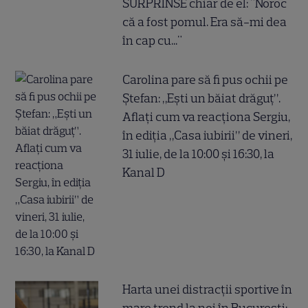
SURPRINSE chiar de el: "Noroc
că a fost pomul. Era să-mi dea
în cap cu..."
Carolina pare să fi pus ochii pe
Ștefan: „Ești un băiat drăguț”.
Aflați cum va reacționa Sergiu,
în ediția „Casa iubirii” de vineri,
31 iulie, de la 10:00 și 16:30, la
Kanal D
Harta unei distracții sportive în