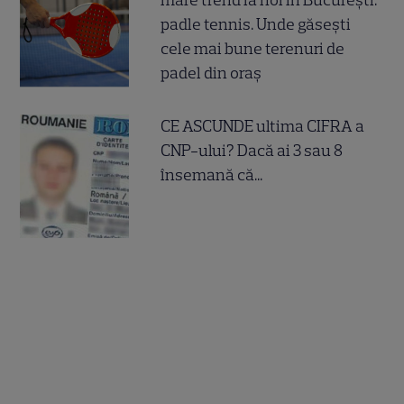
mare trend la noi în București:
padle tennis. Unde găsești
cele mai bune terenuri de
padel din oraș
CE ASCUNDE ultima CIFRA a
CNP-ului? Dacă ai 3 sau 8
însemană că...