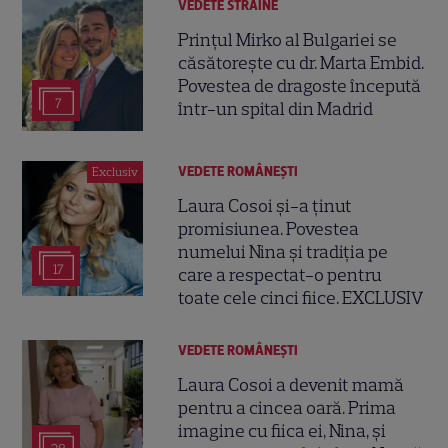
VEDETE STRĂINE
Prințul Mirko al Bulgariei se
căsătorește cu dr. Marta Embid.
Povestea de dragoste începută
7
într-un spital din Madrid
VEDETE ROMÂNEŞTI
Exclusiv
Laura Cosoi și-a ținut
promisiunea. Povestea
numelui Nina și tradiția pe
17
care a respectat-o pentru
toate cele cinci fiice. EXCLUSIV
VEDETE ROMÂNEŞTI
Laura Cosoi a devenit mamă
pentru a cincea oară. Prima
imagine cu fiica ei, Nina, și