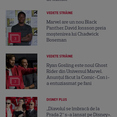
VEDETE STRĂINE
Marvel are un nou Black
Panther. David Jonsson preia
moștenirea lui Chadwick
3
Boseman
VEDETE STRĂINE
Ryan Gosling este noul Ghost
Rider din Universul Marvel.
Anunțul făcut la Comic-Con i-
7
a entuziasmat pe fani
DISNEY PLUS
„Diavolul se îmbracă de la
Prada 2” s-a lansat pe Disney+.