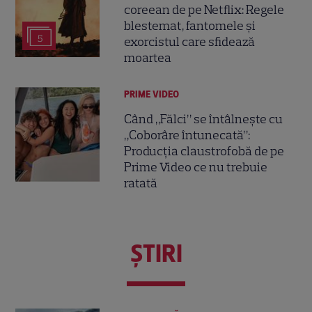
coreean de pe Netflix: Regele
blestemat, fantomele și
5
exorcistul care sfidează
moartea
PRIME VIDEO
Când „Fălci” se întâlnește cu
„Coborâre întunecată”:
Producția claustrofobă de pe
Prime Video ce nu trebuie
ratată
ŞTIRI