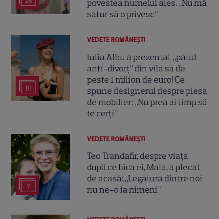
28
povestea numelui ales. „Nu mă
satur să o privesc”
VEDETE ROMÂNEŞTI
Iulia Albu a prezentat „patul
anti-divorț” din vila sa de
peste 1 milion de euro! Ce
10
spune designerul despre piesa
de mobilier: „Nu prea ai timp să
te cerți”
VEDETE ROMÂNEŞTI
Teo Trandafir, despre viața
după ce fiica ei, Maia, a plecat
de acasă: „Legătura dintre noi
7
nu ne-o ia nimeni”