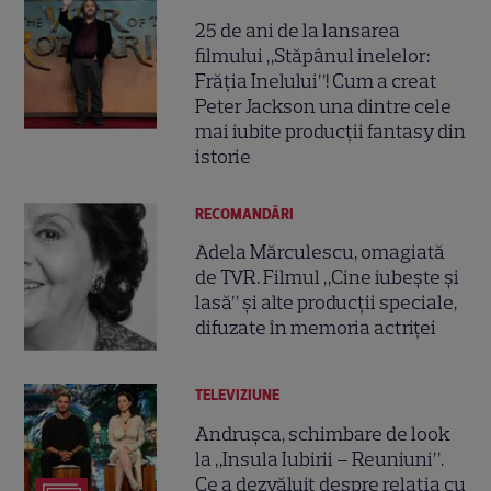
25 de ani de la lansarea
filmului „Stăpânul inelelor:
Frăția Inelului”! Cum a creat
Peter Jackson una dintre cele
mai iubite producții fantasy din
istorie
RECOMANDĂRI
Adela Mărculescu, omagiată
de TVR. Filmul „Cine iubește și
lasă” și alte producții speciale,
difuzate în memoria actriței
TELEVIZIUNE
Andrușca, schimbare de look
la „Insula Iubirii – Reuniuni”.
Ce a dezvăluit despre relația cu