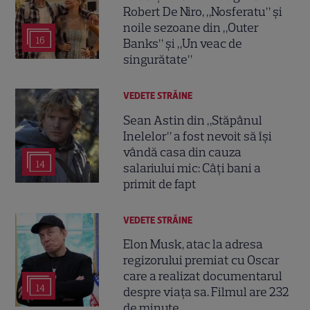
Robert De Niro, „Nosferatu” și
noile sezoane din „Outer
16
Banks” și „Un veac de
singurătate”
VEDETE STRĂINE
Sean Astin din „Stăpânul
Inelelor” a fost nevoit să își
vândă casa din cauza
14
salariului mic: Câți bani a
primit de fapt
VEDETE STRĂINE
Elon Musk, atac la adresa
regizorului premiat cu Oscar
care a realizat documentarul
14
despre viața sa. Filmul are 232
de minute