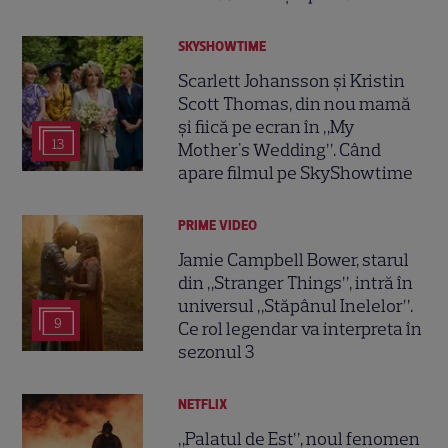
SKYSHOWTIME
Scarlett Johansson și Kristin
Scott Thomas, din nou mamă
și fiică pe ecran în „My
13
Mother's Wedding”. Când
apare filmul pe SkyShowtime
PRIME VIDEO
Jamie Campbell Bower, starul
din „Stranger Things”, intră în
universul „Stăpânul Inelelor”.
9
Ce rol legendar va interpreta în
sezonul 3
NETFLIX
„Palatul de Est”, noul fenomen