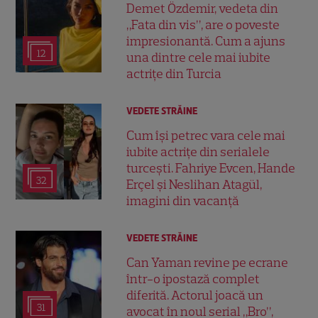
Demet Özdemir, vedeta din
„Fata din vis”, are o poveste
impresionantă. Cum a ajuns
12
una dintre cele mai iubite
actrițe din Turcia
VEDETE STRĂINE
Cum își petrec vara cele mai
iubite actrițe din serialele
turcești. Fahriye Evcen, Hande
32
Erçel și Neslihan Atagül,
imagini din vacanță
VEDETE STRĂINE
Can Yaman revine pe ecrane
într-o ipostază complet
diferită. Actorul joacă un
31
avocat în noul serial „Bro”,