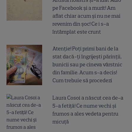
Artista noastră și-a luat Adio
pe Facebook și a murit! Am
aflat chiar acum și nu ne mai
revenim din șoc! Ce i s-a
întâmplat este crunt
Atenție! Poți primi bani de la
stat dacă-ți îngrijești părinții,
bunicii sau pe cineva vârstnic
din familie. Acum s-a decis!
Cum trebuie să procedezi
Laura Cosoi a născut cea de-a
5-a fetiță! Ce nume vechi și
frumos a ales vedeta pentru
micuță