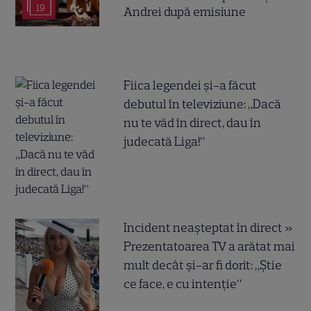
19
Andrei după emisiune
Fiica legendei și-a făcut
debutul în televiziune: „Dacă
nu te văd în direct, dau în
judecată Liga!”
Incident neașteptat în direct »
Prezentatoarea TV a arătat mai
mult decât și-ar fi dorit: „Știe
ce face, e cu intenție”