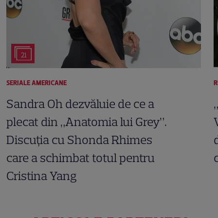
21
SERIALE AMERICANE
R
Sandra Oh dezvăluie de ce a
plecat din „Anatomia lui Grey”.
Discuția cu Shonda Rhimes
care a schimbat totul pentru
Cristina Yang