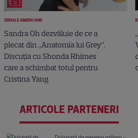
21
SERIALE AMERICANE
R
Sandra Oh dezvăluie de ce a
plecat din „Anatomia lui Grey”.
Discuția cu Shonda Rhimes
care a schimbat totul pentru
Cristina Yang
ARTICOLE PARTENERI
Dulceață de pepene galben –