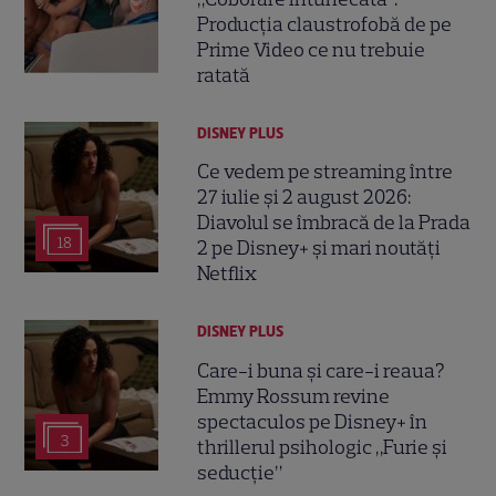
Producția claustrofobă de pe
Prime Video ce nu trebuie
ratată
DISNEY PLUS
Ce vedem pe streaming între
27 iulie și 2 august 2026:
Diavolul se îmbracă de la Prada
18
2 pe Disney+ și mari noutăți
Netflix
DISNEY PLUS
Care-i buna și care-i reaua?
Emmy Rossum revine
spectaculos pe Disney+ în
3
thrillerul psihologic „Furie și
seducție”