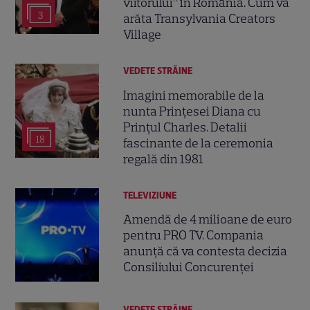
viitorului” în România. Cum va
3
arăta Transylvania Creators
Village
VEDETE STRĂINE
Imagini memorabile de la
nunta Prințesei Diana cu
Prințul Charles. Detalii
18
fascinante de la ceremonia
regală din 1981
TELEVIZIUNE
Amendă de 4 milioane de euro
pentru PRO TV. Compania
anunță că va contesta decizia
Consiliului Concurenței
VEDETE STRĂINE