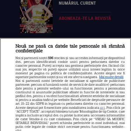
NUMĂRUL CURENT
ABONEAZA-TE LA REVISTĂ
Nouă ne pasă ca datele tale personale să rămână
Libertatea
confidențiale
Libertatea pentru femei
Noi și partenerii noștri
596
stocăm și/sau accesăm informații pe dispozitivul
dvs., precum identificatorii cookie unici pentru prelucrarea datelor cu
GSP
caracter personal. Puteți accepta sau gestiona preferințele dvs. făcând clic
mai jos, respectiv vă puteți opune utilizării unui interes legitim în orice
Știri mondene
moment pe pagina cu politica de confidențialitate. Aceste alegeri vor fi
raportate partenerilor noștri și nu vă vor afecta navigarea.
Mai multe detalii
Noi si partenerii nostri (retelele de socializare si agentiile de publicitate
Avantaje
partenere, precum si furnizorii nostri de servicii de date analitice) prelucram
date pentru a permite website-ului sa functioneze, pentru a personaliza
Elle
continutul si anunturile publicitare afisate in functie de interesele si/sau
profilul dvs., pentru a va oferi functionalitati aferente retelelor de socializare
Unica
si pentru a analiza traficul pe website. Beneficiati de drepturile prevazute de
art. 15-22 din GDPR in legatura cu prelucrarea datelor cu caracter personal.
Retete practice
Aceste drepturi pot fi exercitate prin modalitatea indicata
aici
. Prin click pe
“ACCEPT TOATE”, acceptati folosirea tuturor Tehnologiilor de tip Cookie, care
implica inclusiv acceptul dvs. cu privire la stocarea/accesarea informatiilor
de catre Vendor-ii cu care colaboram. Prin click pe “VREAU SA MODIFIC
SETARILE INDIVIDUAL” puteti schimba preferintele in mod individual, mai
URMĂREȘTE-NE PE
putin cele legate de cookie strict necesare pentru functionarea website-
ului.