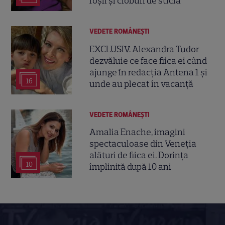
roșii și cioburi de sticlă”
VEDETE ROMÂNEŞTI
EXCLUSIV. Alexandra Tudor
dezvăluie ce face fiica ei când
ajunge în redacția Antena 1 și
16
unde au plecat în vacanță
VEDETE ROMÂNEŞTI
Amalia Enache, imagini
spectaculoase din Veneția
alături de fiica ei. Dorința
10
împlinită după 10 ani