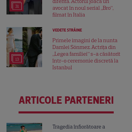
diferită. Actorul joacă un
31
avocat în noul serial „Bro”,
filmat în Italia
VEDETE STRĂINE
Primele imagini de la nunta
Damlei Sönmez. Actrița din
„Legea familiei” s-a căsătorit
13
într-o ceremonie discretă la
Istanbul
ARTICOLE PARTENERI
Tragedia înfiorătoare a