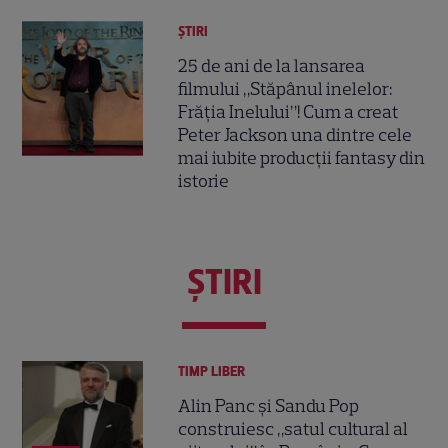
ȘTIRI
25 de ani de la lansarea
filmului „Stăpânul inelelor:
Frăția Inelului”! Cum a creat
Peter Jackson una dintre cele
mai iubite producții fantasy din
istorie
ŞTIRI
TIMP LIBER
Alin Panc și Sandu Pop
construiesc „satul cultural al