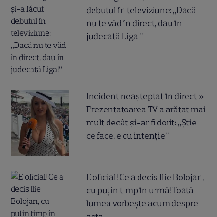
debutul în televiziune: „Dacă
nu te văd în direct, dau în
judecată Liga!”
Incident neașteptat în direct »
Prezentatoarea TV a arătat mai
mult decât și-ar fi dorit: „Știe
ce face, e cu intenție”
E oficial! Ce a decis Ilie Bolojan,
cu puțin timp în urmă! Toată
lumea vorbește acum despre
asta