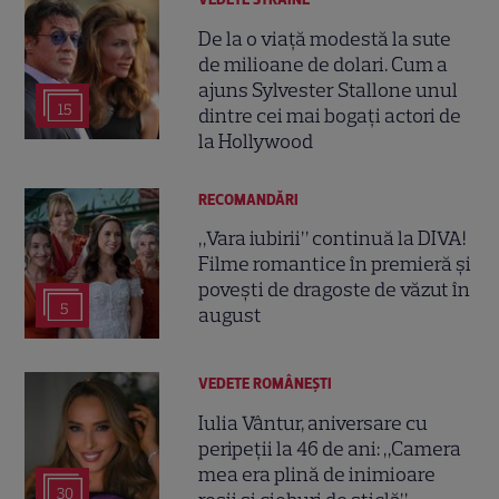
De la o viață modestă la sute
de milioane de dolari. Cum a
ajuns Sylvester Stallone unul
15
dintre cei mai bogați actori de
la Hollywood
RECOMANDĂRI
„Vara iubirii” continuă la DIVA!
Filme romantice în premieră și
povești de dragoste de văzut în
5
august
VEDETE ROMÂNEŞTI
Iulia Vântur, aniversare cu
peripeții la 46 de ani: „Camera
mea era plină de inimioare
30