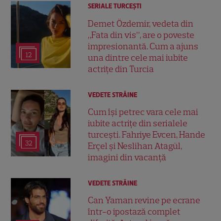
SERIALE TURCEŞTI
Demet Özdemir, vedeta din
„Fata din vis”, are o poveste
impresionantă. Cum a ajuns
12
una dintre cele mai iubite
actrițe din Turcia
VEDETE STRĂINE
Cum își petrec vara cele mai
iubite actrițe din serialele
turcești. Fahriye Evcen, Hande
32
Erçel și Neslihan Atagül,
imagini din vacanță
VEDETE STRĂINE
Can Yaman revine pe ecrane
într-o ipostază complet