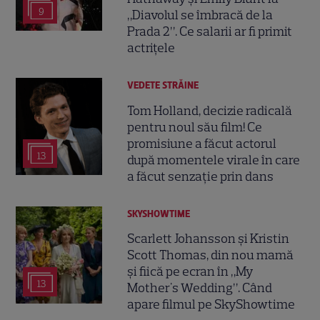
9
„Diavolul se îmbracă de la
Prada 2”. Ce salarii ar fi primit
actrițele
VEDETE STRĂINE
Tom Holland, decizie radicală
pentru noul său film! Ce
promisiune a făcut actorul
13
după momentele virale în care
a făcut senzație prin dans
SKYSHOWTIME
Scarlett Johansson și Kristin
Scott Thomas, din nou mamă
și fiică pe ecran în „My
13
Mother's Wedding”. Când
apare filmul pe SkyShowtime