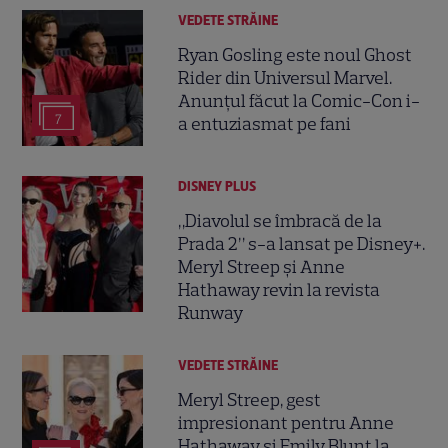
VEDETE STRĂINE
Ryan Gosling este noul Ghost
Rider din Universul Marvel.
Anunțul făcut la Comic-Con i-
7
a entuziasmat pe fani
DISNEY PLUS
„Diavolul se îmbracă de la
Prada 2” s-a lansat pe Disney+.
Meryl Streep și Anne
Hathaway revin la revista
Runway
VEDETE STRĂINE
Meryl Streep, gest
impresionant pentru Anne
Hathaway și Emily Blunt la