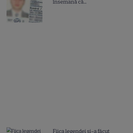
însemană că...
Fiica legendei și-a făcut