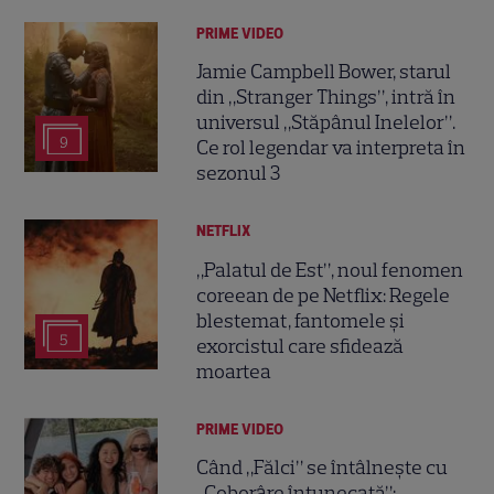
PRIME VIDEO
Jamie Campbell Bower, starul
din „Stranger Things”, intră în
universul „Stăpânul Inelelor”.
9
Ce rol legendar va interpreta în
sezonul 3
NETFLIX
„Palatul de Est”, noul fenomen
coreean de pe Netflix: Regele
blestemat, fantomele și
5
exorcistul care sfidează
moartea
PRIME VIDEO
Când „Fălci” se întâlnește cu
„Coborâre întunecată”: