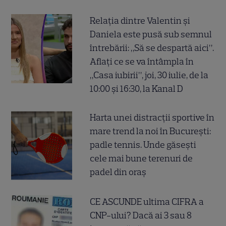
Relația dintre Valentin și
Daniela este pusă sub semnul
întrebării: „Să se despartă aici”.
Aflați ce se va întâmpla în
„Casa iubirii”, joi, 30 iulie, de la
10:00 și 16:30, la Kanal D
Harta unei distracții sportive în
mare trend la noi în București:
padle tennis. Unde găsești
cele mai bune terenuri de
padel din oraș
CE ASCUNDE ultima CIFRA a
CNP-ului? Dacă ai 3 sau 8