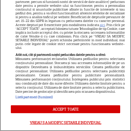
partenere, precum si furnizorii nostri de servicii de date analitice) prelucram
Ce nume deosebit a ales
date pentru a permite website-ului sa functioneze, pentru a personaliza
4
continutul si anunturile publicitare afisate in functie de interesele si/sau
pentru fetița lui
profilul dvs., pentru a va oferi functionalitati aferente retelelor de socializare
si pentru a analiza traficul pe website. Beneficiati de drepturile prevazute de
art. 15-22 din GDPR in legatura cu prelucrarea datelor cu caracter personal.
Aceste drepturi pot fi exercitate prin modalitatea indicata
aici
. Prin click pe
TELEVIZIUNE
“ACCEPT TOATE”, acceptati folosirea tuturor Tehnologiilor de tip Cookie, care
implica inclusiv acceptul dvs. cu privire la stocarea/accesarea informatiilor
de catre Vendor-ii cu care colaboram. Prin click pe “VREAU SA MODIFIC
Grila TV de toamnă 2026: toate
SETARILE INDIVIDUAL” puteti schimba preferintele in mod individual, mai
putin cele legate de cookie strict necesare pentru functionarea website-
premierele confirmate la Pro
ului.
TV și Antena 1. Ce show-uri și
Atât noi, cât și partenerii noștri prelucrăm datele pentru a oferi:
9
seriale revin din septembrie
Măsurarea performanței reclamelor. Utilizarea profilurilor pentru selectarea
conținutului personalizat. Stocarea și/sau accesarea informațiilor de pe un
dispozitiv. Dezvoltarea și îmbunătățirea serviciilor. Crearea profilurilor de
conținut personalizat. Utilizarea profilurilor pentru selectarea publicității
personalizate. Crearea profilurilor pentru publicitate personalizată.
Măsurarea performanței conținutului. Înțelegerea publicului prin statistici
sau combinații de date din surse diferite. Utilizarea datelor limitate pentru a
selecta conținutul. Utilizarea de date limitate pentru a selecta publicitatea.
Date precise de geolocație și identificarea prin scanarea dispozitivului.
Listă parteneri (furnizori)
ACCEPT TOATE
VREAU SA MODIFIC SETARILE INDIVIDUAL
Despre Tvmania