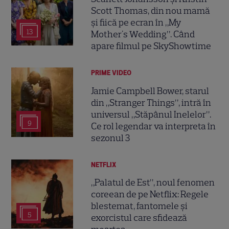
Scott Thomas, din nou mamă
și fiică pe ecran în „My
13
Mother's Wedding”. Când
apare filmul pe SkyShowtime
PRIME VIDEO
Jamie Campbell Bower, starul
din „Stranger Things”, intră în
universul „Stăpânul Inelelor”.
9
Ce rol legendar va interpreta în
sezonul 3
NETFLIX
„Palatul de Est”, noul fenomen
coreean de pe Netflix: Regele
blestemat, fantomele și
5
exorcistul care sfidează