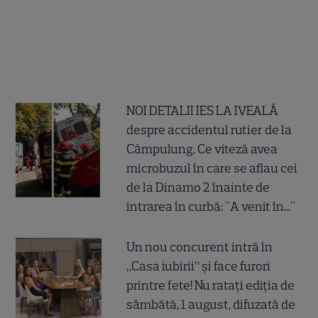
NOI DETALII IES LA IVEALĂ
despre accidentul rutier de la
Câmpulung. Ce viteză avea
microbuzul în care se aflau cei
de la Dinamo 2 înainte de
intrarea în curbă: "A venit în..."
Un nou concurent intră în
„Casa iubirii” și face furori
printre fete! Nu ratați ediția de
sâmbătă, 1 august, difuzată de