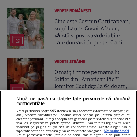
VEDETE ROMÂNEŞTI
Cine este Cosmin Curticăpean,
soțul Laurei Cosoi. Afaceri,
vârstă și povestea de iubire
29
care durează de peste 10 ani
VEDETE STRĂINE
O mai ții minte pe mama lui
Stifler din „American Pie”?
Jennifer Coolidge, la 64 de ani,
7
dezvăluie greșeala pe care o
Nouă ne pasă ca datele tale personale să rămână
regretă și astăzi
confidențiale
Noi și partenerii noștri
596
stocăm și/sau accesăm informații pe dispozitivul
dvs., precum identificatorii cookie unici pentru prelucrarea datelor cu
VEDETE ROMÂNEŞTI
caracter personal. Puteți accepta sau gestiona preferințele dvs. făcând clic
mai jos, respectiv vă puteți opune utilizării unui interes legitim în orice
Cezar Ouatu a devenit tată
moment pe pagina cu politica de confidențialitate. Aceste alegeri vor fi
raportate partenerilor noștri și nu vă vor afecta navigarea.
Mai multe detalii
pentru prima dată la 46 de ani.
Noi si partenerii nostri (retelele de socializare si agentiile de publicitate