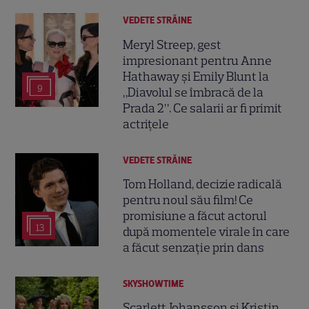
VEDETE STRĂINE
Meryl Streep, gest
impresionant pentru Anne
Hathaway și Emily Blunt la
9
„Diavolul se îmbracă de la
Prada 2”. Ce salarii ar fi primit
actrițele
VEDETE STRĂINE
Tom Holland, decizie radicală
pentru noul său film! Ce
promisiune a făcut actorul
13
după momentele virale în care
a făcut senzație prin dans
SKYSHOWTIME
Scarlett Johansson și Kristin