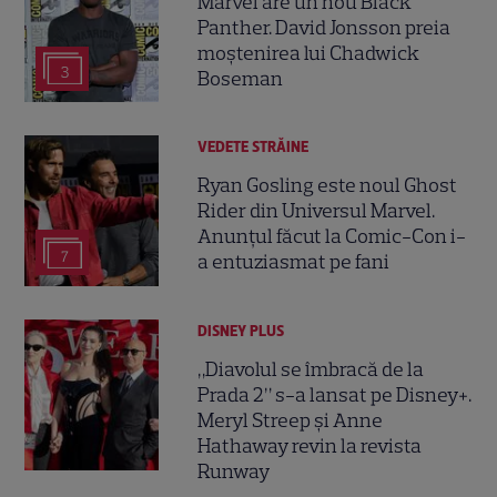
Marvel are un nou Black
Panther. David Jonsson preia
moștenirea lui Chadwick
3
Boseman
VEDETE STRĂINE
Ryan Gosling este noul Ghost
Rider din Universul Marvel.
Anunțul făcut la Comic-Con i-
7
a entuziasmat pe fani
DISNEY PLUS
„Diavolul se îmbracă de la
Prada 2” s-a lansat pe Disney+.
Meryl Streep și Anne
Hathaway revin la revista
Runway