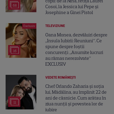
copii: de la Nina, fetița Laurei
68
Cosoi, la Jessica lui Pepe și
Josephine a Ginei Pistol
TELEVIZIUNE
Exclusiv
Oana Monea, dezvăluiri despre
„Insula Iubirii: Reuniuni”. Ce
spune despre foștii
16
concurenți: „Anumite lucruri
au rămas nerezolvate”
EXCLUSIV
VEDETE ROMÂNEŞTI
Chef Orlando Zaharia și soția
lui, Mădălina, au împlinit 22 de
ani de căsnicie. Cum arătau în
11
ziua nunții și povestea lor de
iubire