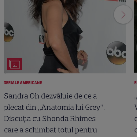
21
SERIALE AMERICANE
R
Sandra Oh dezvăluie de ce a
plecat din „Anatomia lui Grey”.
Discuția cu Shonda Rhimes
care a schimbat totul pentru