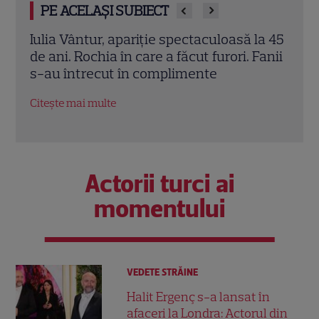
PE ACELAȘI SUBIECT
la 45
Iulia Vântur a atras toate privirile la
Iuli
Fanii
Cannes! Cum s-a afișat vedeta la
Cann
petrecerea Chopard Bollywood Night
Gal
Citește mai multe
Citeș
Actorii turci ai
momentului
VEDETE STRĂINE
Halit Ergenç s-a lansat în
afaceri la Londra: Actorul din