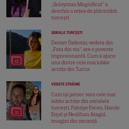
„Suleyman Magnificul” a
deschis o rețea de plăcintării
turcești
SERIALE TURCEŞTI
Demet Özdemir, vedeta din
„Fata din vis”, are o poveste
impresionantă. Cum a ajuns
12
una dintre cele mai iubite
actrițe din Turcia
VEDETE STRĂINE
Cum își petrec vara cele mai
iubite actrițe din serialele
turcești. Fahriye Evcen, Hande
32
Erçel și Neslihan Atagül,
imagini din vacanță