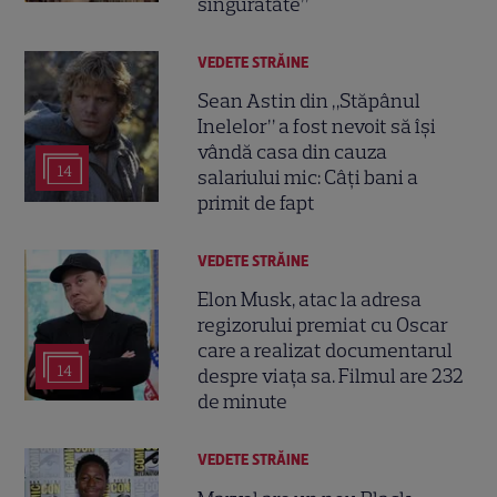
singurătate”
VEDETE STRĂINE
Sean Astin din „Stăpânul
Inelelor” a fost nevoit să își
vândă casa din cauza
14
salariului mic: Câți bani a
primit de fapt
VEDETE STRĂINE
Elon Musk, atac la adresa
regizorului premiat cu Oscar
care a realizat documentarul
14
despre viața sa. Filmul are 232
de minute
VEDETE STRĂINE