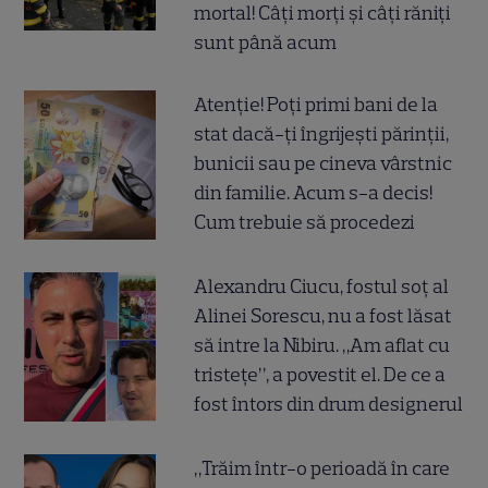
mortal! Câți morți și câți răniți
sunt până acum
Atenție! Poți primi bani de la
stat dacă-ți îngrijești părinții,
bunicii sau pe cineva vârstnic
din familie. Acum s-a decis!
Cum trebuie să procedezi
Alexandru Ciucu, fostul soț al
Alinei Sorescu, nu a fost lăsat
să intre la Nibiru. „Am aflat cu
tristețe”, a povestit el. De ce a
fost întors din drum designerul
„Trăim într-o perioadă în care