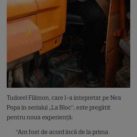
Tudorel Filimon, care l-a intepretat pe Nea
Popa în serialul „La Bloc”, este pregătit
pentru noua experiență:
“Am fost de acord încă de la prima